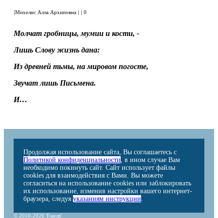
|
Михелис Алла Архиповна
|
|
0
Молчат гробницы, мумии и кости, -
Лишь Слову жизнь дана:
Из древней тьмы, на мировом погосте,
Звучат лишь Письмена.
И…
Продолжая использование сайта, Вы соглашаетесь с
Политикой конфиденциальности
, в ином случае Вам
необходимо покинуть сайт. Сайт использует файлы
cookies для взаимодействия с Вами. Вы можете
согласиться на использование cookies или заблокировать
их использование, изменив настройки вашего интернет-
браузера, следуя
указаниям инструкции
.
© 2010-2026 'Емеля'