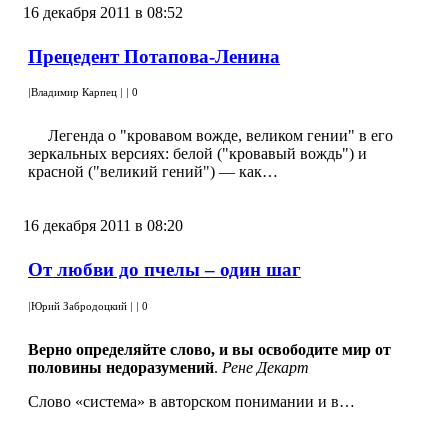
16 декабря 2011 в 08:52
Прецедент Потапова-Ленина
|
Владимир Карпец
|
|
0
Легенда о "кровавом вожде, великом гении" в его
зеркальных версиях: белой ("кровавый вождь") и
красной ("великий гений") — как…
16 декабря 2011 в 08:20
От любви до пчелы – один шаг
|
Юрий Забродоцкий
|
|
0
Верно определяйте слово,
и вы освободите мир от
половины недоразумений
.
Рене Декарт
Слово «система» в авторском понимании и в…