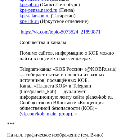
kpespb.ru
(Санкт-Петербург)
kpe-penza.narod.ru
(Пенза)
kpe-tatarstan.ru
(Татарстан)
kpe-irk.ru
(Иркутское отделение)
https://vk.com/topic-5073524_21893871
Сообщества и каналы
Помимо сайтов, информацию о КОБ можно
найти в соцсетях и мессенджерах:
Telegram-канал «КОБ Россия» (@KOBRussia)
— собирает статьи и новости из разных
источников, посвящённых КОБ.
Канал «Планета КОБ» в Telegram
(t.me/planeta_kob) — дублирует
информационную ленту сайта planet-kob.ru.
Сообщество во ВКонтакте «Концепция
общественной безопасности (КОБ)»
(
vk.com/kob_main_group
). »
***
На илл. графическое изображение (см. В-ию)