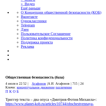
» Видео
Ещё раньше
О Концепции общественной безопасности (КОБ)
Вконтакте
Одноклассники
Telegram
Дзен
Пользовательское Соглашение
Политика конфиденциальности
Поддержка проекта
Реклама
Общественная безопасность (база)
4 июля в 22:52
|
Агафонов
|
А.И. Агафонов
|
715
|
24
Ключи:
концептуальное движение
различение
П
К
О
Б
Триггер текста – два опуса «Дмитрия-Фотия-Михаила»:
https://www.planet-kob.ru/articles/10744/obschestvennaya-