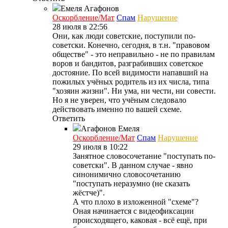
Емеля
Агафонов
Оскорбление/Мат
Спам
Нарушение
28 июля в 22:56
Они, как люди советские, поступили по-
советски. Конечно, сегодня, в т.н. "правовом
обществе" - это неправильно - не по правилам
воров и бандитов, разграбивших советское
достояние. По всей видимости напавший на
пожилых учёных родитель из их числа, типа
"хозяин жизни". Ни ума, ни чести, ни совести.
Но я не уверен, что учёным следовало
действовать именно по вашей схеме.
Ответить
Агафонов
Емеля
Оскорбление/Мат
Спам
Нарушение
29 июля в 10:22
Занятное словосочетание "поступать по-
советски". В данном случае - явно
синонимично словосочетанию
"поступать неразумно (не сказать
жёстче)".
А что плохо в изложенной "схеме"?
Оная начинается с видеофиксации
происходящего, каковая - всё ещё, при