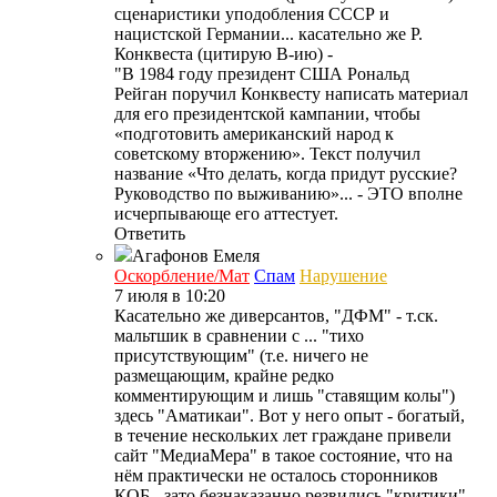
сценаристики уподобления СССР и
нацистской Германии... касательно же Р.
Конквеста (цитирую В-ию) -
"В 1984 году президент США Рональд
Рейган поручил Конквесту написать материал
для его президентской кампании, чтобы
«подготовить американский народ к
советскому вторжению». Текст получил
название «Что делать, когда придут русские?
Руководство по выживанию»... - ЭТО вполне
исчерпывающе его аттестует.
Ответить
Агафонов
Емеля
Оскорбление/Мат
Спам
Нарушение
7 июля в 10:20
Касательно же диверсантов, "ДФМ" - т.ск.
мальтшик в сравнении с ... "тихо
присутствующим" (т.е. ничего не
размещающим, крайне редко
комментирующим и лишь "ставящим колы")
здесь "Аматикаи". Вот у него опыт - богатый,
в течение нескольких лет граждане привели
сайт "МедиаМера" в такое состояние, что на
нём практически не осталось сторонников
КОБ - зато безнаказанно резвились "критики"