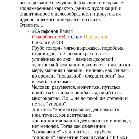
выкладывание следующей фальшивки вскрывает
злонамеренный характер данных публикаций и
ставит вопрос о целесообразности присутствия
идеологического диверсанта на сайте.
Ответить
1
Агафонов
Емеля
Оскорбление/Мат
Спам
Нарушение
6 июля в 22:13
Грубо говоря / мягко выражаясь, подобных
индивидов - т.е. неоднократно в т.ч.
уличённых во лжи - даже из дворовой
хулиганской компании выгоняют... или, по кр.
мере, выгоняли раньше - не знаю, как сейчас,
во времена "повальной толерантности" (ко
всему)... пинками.
Человек, разумеется, может т.ск. путаться,
ошибаться - сильно ошибаться, ошибаться
многократно. Но ... не до такой же степени и
не так "упорно".
А в т.наз. "концептуальной деятельности"
или, точнее, концептуально
дисциплинированной деятельности и вообще,
нет мелочей. Тогда как означенное
"соглашение" - явно из т.ск. "грубых/
топорных" элементов (реализуемой с 80-ых)