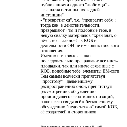
публикациями одного "любимца" -
"глашатая истинны последней
инстанции"
- "превратит ся", т.е. "превратит себя";
тогда как, в действительности,
превращают - ты и подобные тебе, в
некую свалку материалов "хрен знат, о
чём", но - главное! - к КОБ и
деятельности ОИ не имеющих никакого
отношения.
Именно в таковые свалки
последовательно превращают все инет-
площадки, так или иначе связанные с
КОБ, подобные тебе, элементы ЕМ-сети.
Тем самым всячески препятствуя
"простому" - дальнейшему -
распространению оной, препятствуя
рассмотрению, обсуждению
происходящего с соотв-щих позиций,
чаще всего сводя всё к бесконечному
обсуждению "недостатков" самой КОБ,
её создателей и сторонников.