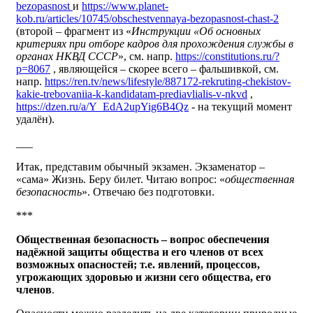
bezopasnost
и
https://www.planet-
kob.ru/articles/10745/obschestvennaya-bezopasnost-chast-2
(второй – фрагмент из «
Инструкции «Об основных
критериях при отборе кадров для прохождения службы в
органах НКВД СССР
», см. напр.
https://constitutions.ru/?
p=8067
, являющейся – скорее всего – фальшивкой, см.
напр.
https://ren.tv/news/lifestyle/887172-rekruting-chekistov-
kakie-trebovaniia-k-kandidatam-prediavlialis-v-nkvd
,
https://dzen.ru/a/Y_EdA2upYig6B4Qz
- на текущий момент
удалён).
___
Итак, представим обычный экзамен. Экзаменатор –
«сама» Жизнь. Беру билет. Читаю вопрос: «
общественная
безопасность
». Отвечаю без подготовки.
***
Общественная безопасность
– вопрос обеспечения
надёжной защиты общества и его членов от всех
возможных опасностей; т.е. явлений, процессов,
угрожающих здоровью и жизни сего общества, его
членов
.