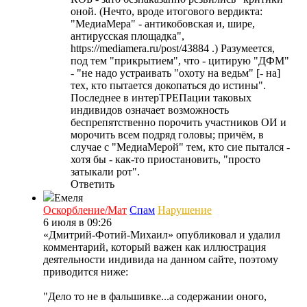
оной. (Нечто, вроде итогового вердикта:
"МедиаМера" - антикобовская и, шире,
антирусская площадка",
https://mediamera.ru/post/43884 .) Разумеется,
под тем "прикрытием", что - цитирую "ДФМ"
- "не надо устраивать "охоту на ведьм" [- на]
тех, кто пытается докопаться до истины".
Последнее в интерТРЕПации таковых
индивидов означает возможность
беспрепятственно порочить участников ОИ и
морочить всем подряд головы; причём, в
случае с "МедиаМерой" тем, кто сие пытался -
хотя бы - как-то приостановить, "просто
затыкали рот".
Ответить
Емеля
Оскорбление/Мат
Спам
Нарушение
6 июля в 09:26
«Дмитрий-Фотий-Михаил» опубликовал и удалил
комментарий, который важен как иллюстрация
деятельности индивида на данном сайте, поэтому
приводится ниже:
"Дело то не в фальшивке...а содержании оного,