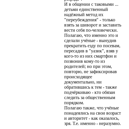
И в общении с таковыми ...
детьми единственный
надёжный метод их
"переубеждения" - только
взять за шиворот и заставить
вести себя по-человечески.
Полагаю, что именно это и
сделали учёные - вынудив
прекратить езду по посевам,
пересадив в "уазик", взяв у
кого-то из них смартфон и
позвонив кому-то из
родителей; но при этом,
повторю, не зафиксировав
происходящее
документально, ни
обратившись к тем - также
подчёркиваю - кто обязан
следить за общественным
порядком.
Полагаю также, что учёные
понадеялись на свои возраст
и авторитет - как оказалось,
зря. Т.е. именно - неразумно.