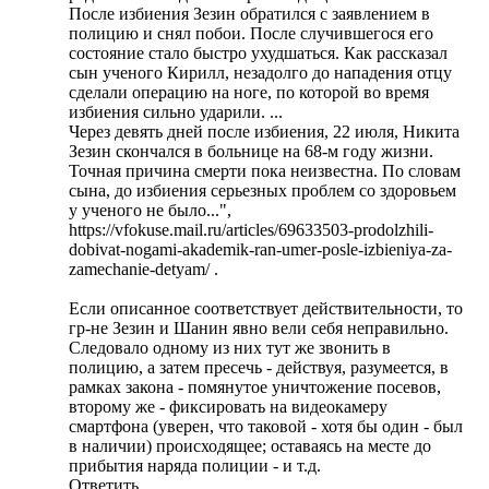
После избиения Зезин обратился с заявлением в
полицию и снял побои. После случившегося его
состояние стало быстро ухудшаться. Как рассказал
сын ученого Кирилл, незадолго до нападения отцу
сделали операцию на ноге, по которой во время
избиения сильно ударили. ...
Через девять дней после избиения, 22 июля, Никита
Зезин скончался в больнице на 68-м году жизни.
Точная причина смерти пока неизвестна. По словам
сына, до избиения серьезных проблем со здоровьем
у ученого не было...",
https://vfokuse.mail.ru/articles/69633503-prodolzhili-
dobivat-nogami-akademik-ran-umer-posle-izbieniya-za-
zamechanie-detyam/ .
Если описанное соответствует действительности, то
гр-не Зезин и Шанин явно вели себя неправильно.
Следовало одному из них тут же звонить в
полицию, а затем пресечь - действуя, разумеется, в
рамках закона - помянутое уничтожение посевов,
второму же - фиксировать на видеокамеру
смартфона (уверен, что таковой - хотя бы один - был
в наличии) происходящее; оставаясь на месте до
прибытия наряда полиции - и т.д.
Ответить