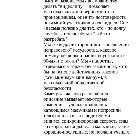
быстро развиваемых возможностях
делать "видеолипу" - позволяет
максимально достоверно узнать о
произошедшем, оценить достоверность
показаний участников и очевидцев. Сие
- весьма полезно для тех, кто - по долгу
службы - теперь обязан "всё это
разгребать".
Мы же ведь не сторонники "совершенно
неправового" государства, каковое
помянутые воры и бандиты устроили в
90-ых, не так ли? Мы - напротив,
стремимся к торжеству законности, хотя
бы на основе действующих законов
(т.ск. минимум миниморум), к
максимальной общественной
безопасности.
Замечу также, что размещённое
описание вызывает некоторые
сомнения... учёные подошли к
катающимся мальчикам и попросили
телефон для связи с родителями -
видимо, синхронизировав скорость езды
со скоростью ходьбы... а мальчики, такие
хорошие-послушные, не послали учёных