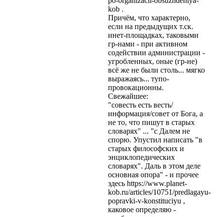
po-organizacii-obsuzhdeniya-
kob .
Причём, что характерно,
если на предыдущих т.ск.
инет-площадках, таковыми
гр-нами - при активном
содействии администрации -
угробленных, оные (гр-не)
всё же не были столь... мягко
выражаясь... тупо-
провокационны.
Свежайшее:
"совесть есть весть/
информация/совет от Бога, а
не то, что пишут в старых
словарях" ... "с Далем не
спорю. Упустил написать "в
старых философских и
энциклопедических
словарях". Даль в этом деле
основная опора" - и прочее
здесь https://www.planet-
kob.ru/articles/10751/predlagayu-
popravki-v-konstituciyu ,
каковое определяю -