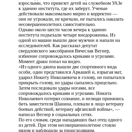
взрослыми, что привезет детей на служебном УАЗе
к зданию института, где их заберут. Ученые
действовали максимально мирно и корректно —
они не угрожали, не кричали, не пытались наказать
несовершеннолетних самостоятельно.
Однако около шести часов вечера к зданию
института подъехали четыре внедорожника. Из
одной из машин вышли двое мужчин и напали на
исследователей. Как рассказал депутат
свердловского заксобрания Вячеслав Вегнер,
избиение сопровождалось криками и угрозами.
Момент драки попал на видео.
«Из одного джипа вышли две спортивного вида
особи, один представился Аркашей и, изрыгая мат,
ударил Никиту Николаевича в голову, он попытался
прикрыть голову, но удары сыпались прицельно.
Затем последовали удары ногами, все
сопровождалось криками и угрозами. Никита
Николаевич потерял сознание, и нелюди принялись
бить заместителя Шанина, плевали в лицо ветерану
боевых действий, ветерану афганской войны», —
написал Вегнер в социальных сетях.
По его словам, среди нападавших был отец одного
из детей. При этом несовершеннолетние стояли
рядом и наблюдали за происходящим.