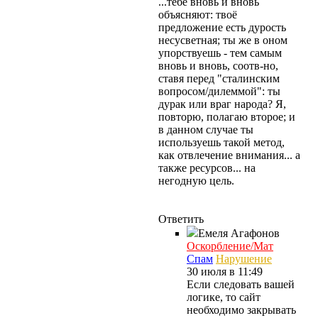
...тебе вновь и вновь
объясняют: твоё
предложение есть дурость
несусветная; ты же в оном
упорствуешь - тем самым
вновь и вновь, соотв-но,
ставя перед "сталинским
вопросом/дилеммой": ты
дурак или враг народа? Я,
повторю, полагаю второе; и
в данном случае ты
используешь такой метод,
как отвлечение внимания... а
также ресурсов... на
негодную цель.
Ответить
Емеля
Агафонов
Оскорбление/Мат
Спам
Нарушение
30 июля в 11:49
Если следовать вашей
логике, то сайт
необходимо закрывать