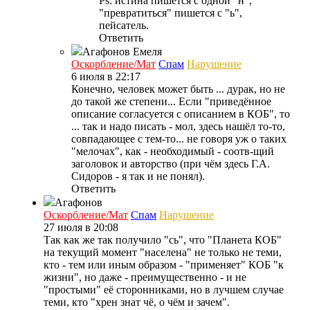
Ps: истина пишется с одной "н",
"превратиться" пишется с "ь",
пейсатель.
Ответить
Агафонов
Емеля
Оскорбление/Мат
Спам
Нарушение
6 июля в 22:17
Конечно, человек может быть ... дурак, но не
до такой же степени... Если "приведённое
описание согласуется с описанием в КОБ", то
... так и надо писать - мол, здесь нашёл то-то,
совпадающее с тем-то... не говоря уж о таких
"мелочах", как - необходимый - соотв-щий
заголовок и авторство (при чём здесь Г.А.
Сидоров - я так и не понял).
Ответить
Агафонов
Оскорбление/Мат
Спам
Нарушение
27 июля в 20:08
Так как же так получило "сь", что "Планета КОБ"
на текущий момент "населена" не только не теми,
кто - тем или иным образом - "применяет" КОБ "к
жизни", но даже - преимущественно - и не
"простыми" её сторонниками, но в лучшем случае
теми, кто "хрен знат чё, о чём и зачем".