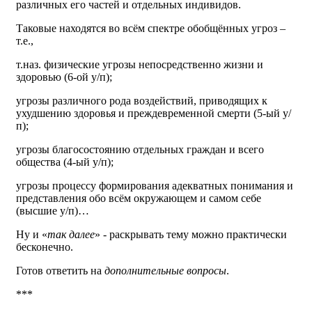
различных его частей и отдельных индивидов.
Таковые находятся во всём спектре обобщённых угроз –
т.е.,
т.наз. физические угрозы непосредственно жизни и
здоровью (6-ой у/п);
угрозы различного рода воздействий, приводящих к
ухудшению здоровья и преждевременной смерти (5-ый у/
п);
угрозы благосостоянию отдельных граждан и всего
общества (4-ый у/п);
угрозы процессу формирования адекватных понимания и
представления обо всём окружающем и самом себе
(высшие у/п)…
Ну и «
так далее
» - раскрывать тему можно практически
бесконечно.
Готов ответить на
дополнительные вопросы
.
***