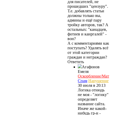
для писателей, не
прошедших "цензуру".
Т.е. добавлять статьи
должны только вы,
админы и ещё пару
тройку авторов, так? А
остальных: "канадцев,
фотиев и каиргалей" -
вон?
А с комментариями как
поступать? Удалять всё
от этой категории
граждан и неграждан?
Ответить
Агафонов
Емеля
Оскорбление/Мат
Спам
Нарушение
30 июля в 20:13
Логика отнюдь
не моя - "логику"
определяет
название сайта.
Иначе же какой-
нибудь гр-н -