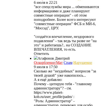
6 июля в 22:21
"все спецслужбы мира ... обмениваются
информациями и даже планируют
совместные операции" - об этом
поподробнее. Более всего интересуют
"совместные операции" ФСБ и МИ-6,
"Моссад", ЦРУ.
"создаётся впечатление, нездорового
подавления" - так ведь ты разве не "на
это" и работаешь?.. на СОЗДАНИЕ
ВПЕЧАТЛЕНИЯ, то есть.
Ответить
Агафонов
Дмитрий
Оскорбление/Мат
Спам
Нарушение
9 июля в 17:50
Сколько же "неудобных" вопросов "за
твоей душой" уже накопилось...
А я ещё добавлю:
Почему - цитирую тебя - "главному
администратору"? - см.
https://www.planet-
kob.ru/user_profile/padm/ :
"Роль: Администратор" -
администратор, перевожу для особо