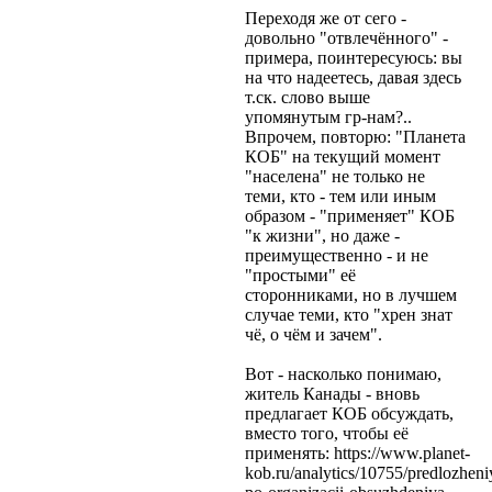
Переходя же от сего -
довольно "отвлечённого" -
примера, поинтересуюсь: вы
на что надеетесь, давая здесь
т.ск. слово выше
упомянутым гр-нам?..
Впрочем, повторю: "Планета
КОБ" на текущий момент
"населена" не только не
теми, кто - тем или иным
образом - "применяет" КОБ
"к жизни", но даже -
преимущественно - и не
"простыми" её
сторонниками, но в лучшем
случае теми, кто "хрен знат
чё, о чём и зачем".
Вот - насколько понимаю,
житель Канады - вновь
предлагает КОБ обсуждать,
вместо того, чтобы её
применять: https://www.planet-
kob.ru/analytics/10755/predlozheni