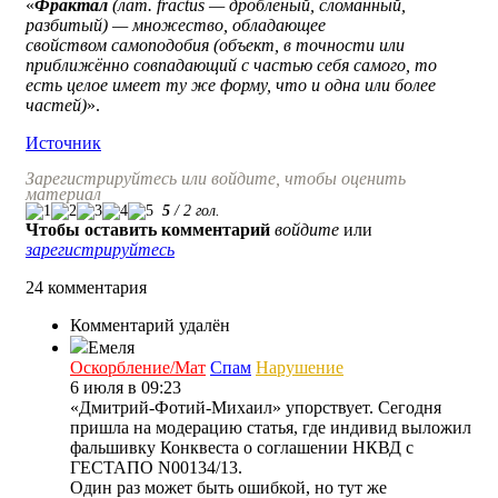
«
Фракта́л
(лат. fractus — дроблёный, сломанный,
разбитый) — множество, обладающее
свойством самоподобия (объект, в точности или
приближённо совпадающий с частью себя самого, то
есть целое имеет ту же форму, что и одна или более
частей)
».
Источник
Зарегистрируйтесь или войдите, чтобы оценить
материал
5
/
2
гол.
Чтобы оставить комментарий
войдите
или
зарегистрируйтесь
24 комментария
Комментарий удалён
Емеля
Оскорбление/Мат
Спам
Нарушение
6 июля в 09:23
«Дмитрий-Фотий-Михаил» упорствует. Сегодня
пришла на модерацию статья, где индивид выложил
фальшивку Конквеста о соглашении НКВД с
ГЕСТАПО N00134/13.
Один раз может быть ошибкой, но тут же