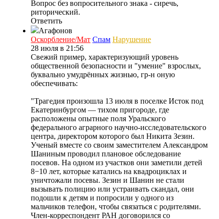
Вопрос без вопросительного знака - сиречь,
риторический.
Ответить
Агафонов
Оскорбление/Мат
Спам
Нарушение
28 июля в 21:56
Свежий пример, характеризующий уровень
общественной безопасности и "умение" взрослых,
буквально умудрённых жизнью, гр-н оную
обеспечивать:
"Трагедия произошла 13 июля в поселке Исток под
Екатеринбургом — тихом пригороде, где
расположены опытные поля Уральского
федерального аграрного научно-исследовательского
центра, директором которого был Никита Зезин.
Ученый вместе со своим заместителем Александром
Шаниным проводил плановое обследование
посевов. На одном из участков они заметили детей
8−10 лет, которые катались на квадроциклах и
уничтожали посевы. Зезин и Шанин не стали
вызывать полицию или устраивать скандал, они
подошли к детям и попросили у одного из
мальчиков телефон, чтобы связаться с родителями.
Член-корреспондент РАН договорился со