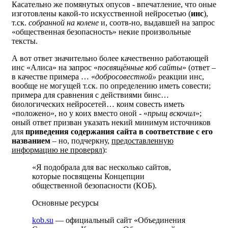
Касательно же помянутых опусов - впечатление, что оные
изготовлены какой-то искусственной нейросетью (
инс
),
т.ск.
собранной на колене
и, соотв-но, выдавшей на запрос
«общественная безопасность» некие произвольные
тексты.
А вот ответ значительно более качественно работающей
инс «Алиса» на запрос «
посвящённые коб сайты
» (ответ –
в качестве примера … «
добросовестной»
реакции инс,
вообще не могущей т.ск. по определению иметь совести;
примера для сравнения с действиями бинс…
биологических нейросетей… коим совесть иметь
«положено», но у коих вместо оной - «
прыщ вскочил
»;
оный ответ призван указать некий минимум источников
для
приведения содержания сайта в соответствие с его
названием
– но, подчеркну,
предоставленную
информацию не проверял
):
«Я подобрала для вас несколько сайтов,
которые посвящены Концепции
общественной безопасности (КОБ).
Основные ресурсы
kob.su
— официальный сайт «Объединения