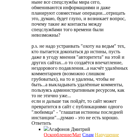
ныне все спецслужбы мира сего,
обмениваются информациями и даже
планируют совместные операции...отрицать
это, думаю, будет глупо, и возникает вопрос,
почему такие же контакты между
спецслужбами того времени были
невозможны?
p.s. не надо устраивать "охоту на ведьм" тех,
кто пытается докопаться до истины, пусть
даже в угоду мнения "авторитета" на этой и
других сайтах...о то создаётся впечатление,
нездорового подавления...а насчёт удалённых
комментариев (возможно слишком
грубоватых), на то и удалены, чтобы не
быть...а выкладывать удалённые комменты,
пользуясь административным ресурсом, как
то не этично уже...
если и дальше так пойдёт, то сайт может
превратится в сайт с публикациями одного
"любимца" - "глашатая истинны последней
инстанции"...думаю - это не есть хорошо.
Ответить
Агафонов
Дмитрий
Оскорбление/Мат
Спам
Нарушение