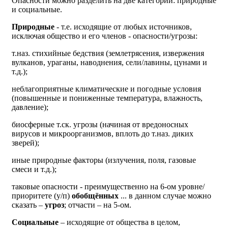
Опасности можно разделить на две категории: природные
и социальные.
Природные
- т.е. исходящие от любых источников,
исключая общество и его членов - опасности/угрозы:
т.наз. стихийные бедствия (землетрясения, извержения
вулканов, ураганы, наводнения, сели/лавины, цунами и
т.д.);
неблагоприятные климатические и погодные условия
(повышенные и пониженные температура, влажность,
давление);
биосферные т.ск. угрозы (начиная от вредоносных
вирусов и микроорганизмов, вплоть до т.наз. диких
зверей);
иные природные факторы (излучения, поля, газовые
смеси и т.д.);
таковые опасности - преимущественно на 6-ом уровне/
приоритете (у/п)
обобщённых
... в данном случае можно
сказать –
угроз
; отчасти – на 5-ом.
Социальные
– исходящие от общества в целом,