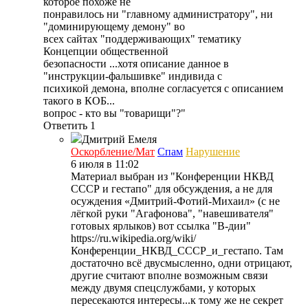
которое похоже не
понравилось ни "главному администратору", ни
"доминирующему демону" во
всех сайтах "поддерживающих" тематику
Концепции общественной
безопасности ...хотя описание данное в
"инструкции-фальшивке" индивида с
психикой демона, вполне согласуется с описанием
такого в КОБ...
вопрос - кто вы "товарищи"?"
Ответить
1
Дмитрий
Емеля
Оскорбление/Мат
Спам
Нарушение
6 июля в 11:02
Материал выбран из "Конференции НКВД
СССР и гестапо" для обсуждения, а не для
осуждения «Дмитрий-Фотий-Михаил» (с не
лёгкой руки "Агафонова", "навешивателя"
готовых ярлыков) вот ссылка "В-дии"
https://ru.wikipedia.org/wiki/
Конференции_НКВД_СССР_и_гестапо. Там
достаточно всё двусмысленно, одни отрицают,
другие считают вполне возможным связи
между двумя спецслужбами, у которых
пересекаются интересы...к тому же не секрет