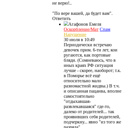
не верю!..
"По вере вашей, да будет вам".
Ответить
Агафонов
Емеля
Оскорбление/Мат
Спам
Нарушение
30 июля в 10:49
Периодически встречаю
девочек прим. 6-ти лет, кои
ругаются, как портовые
бляди. (Сомневаюсь, что в
иных краях РФ ситуация
лучше - скорее, наоборот; т.к.
в Поморье всё ещё
относительно мало
разномастной жидвы.) В т.ч.
и описанная пацанва, вполне
самостоятельно
"отдыхавшая-
развлекавшаяся" где-то,
далеко от родителей... так
проявивших себя родителей,
подчеркну... явно "из того же
разряда".