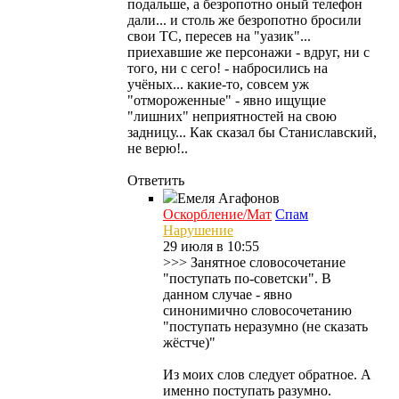
подальше, а безропотно оный телефон
дали... и столь же безропотно бросили
свои ТС, пересев на "уазик"...
приехавшие же персонажи - вдруг, ни с
того, ни с сего! - набросились на
учёных... какие-то, совсем уж
"отмороженные" - явно ищущие
"лишних" неприятностей на свою
задницу... Как сказал бы Станиславский,
не верю!..
Ответить
Емеля
Агафонов
Оскорбление/Мат
Спам
Нарушение
29 июля в 10:55
>>> Занятное словосочетание
"поступать по-советски". В
данном случае - явно
синонимично словосочетанию
"поступать неразумно (не сказать
жёстче)"
Из моих слов следует обратное. А
именно поступать разумно.