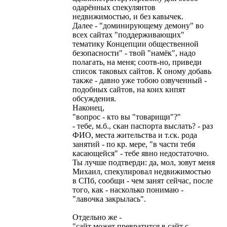
одарённых спекулянтов
недвижимостью, и без кавычек.
Далее - "доминирующему демону" во
всех сайтах "поддерживающих"
тематику Концепции общественной
безопасности" - твой "намёк", надо
полагать, на меня; соотв-но, приведи
список таковых сайтов. К оному добавь
также - давно уже тобою озвученный -
подобных сайтов, на коих кипят
обсуждения.
Наконец,
"вопрос - кто вы "товарищи"?"
- тебе, м.б., скан паспорта выслать? - раз
ФИО, места жительства и т.ск. рода
занятий - по кр. мере, "в части тебя
касающейся" - тебе явно недостаточно.
Ты лучше подтверди: да, мол, зовут меня
Михаил, спекулировал недвижимостью
в СПб, сообщи - чем занят сейчас, после
того, как - насколько понимаю -
"лавочка закрылась".
Отдельно же -
"сайт может превратится в сайт с