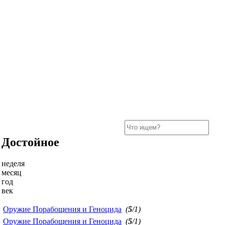
Достойное
неделя
месяц
год
век
Оружие Порабощения и Геноцида
(
5
/1)
Оружие Порабощения и Геноцида
(
5
/1)