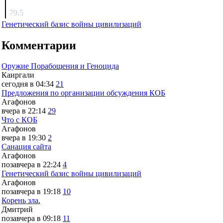
surov
79.5
Генетический базис войны цивилизаций
Комментарии
Оружие Порабощения и Геноцида
Каиргали
сегодня в 04:34
21
Предложения по организации обсуждения КОБ
Агафонов
вчера в 22:14
29
Что с КОБ
Агафонов
вчера в 19:30
2
Санация сайта
Агафонов
позавчера в 22:24
4
Генетический базис войны цивилизаций
Агафонов
позавчера в 19:18
10
Корень зла.
Дмитрий
позавчера в 09:18
11