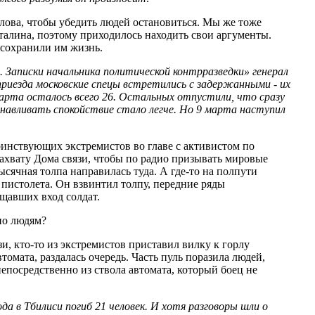
слова, чтобы убедить людей остановиться. Мы же тоже
Сталина, поэтому приходилось находить свои аргументы.
 сохранили им жизнь.
. Записки начальника политической контрразведки» генерал
 приезда московские спецы встретились с задержанными - их
 марта осталось всего 26. Остальных отпустили, что сразу
анавливать спокойствие стало легче. Но 9 марта наступил
оинствующих экстремистов во главе с активистом по
захвату Дома связи, чтобы по радио призывать мировые
сячная толпа направилась туда. А где-то на полпути
пистолета. Он взвинтил толпу, передние ряды
ищавших вход солдат.
 по людям?
зи, кто-то из экстремистов приставил вилку к горлу
томата, раздалась очередь. Часть пуль поразила людей,
 непосредственно из ствола автомата, который боец не
ода в Тбилиси погиб 21 человек. И хотя разговоры шли о