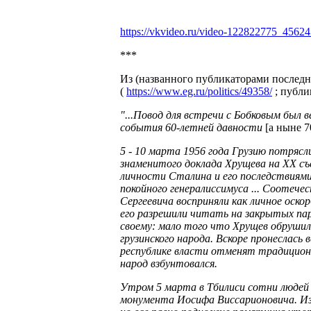
https://vkvideo.ru/video-122822775_4562
***
Из (названного публикаторами послед
(
https://www.eg.ru/politics/49358/
; публи
"...Повод для встречи с Бобковым был
события 60-летней давности
[а ныне 7
5 - 10 марта 1956 года Грузию потрясл
знаменитого доклада Хрущева на XX съе
личности Сталина и его последствиями
покойного генералиссимуса ... Сооте
Сергеевича восприняли как личное оскор
его разрешили читать на закрытых пар
своему: мало того что Хрущев обрушился
грузинского народа. Вскоре пронеслась 
республике власти отменят традиционн
народ взбунтовался.
Утром 5 марта в Тбилиси сотни людей 
монумента Иосифа Виссарионовича. Из