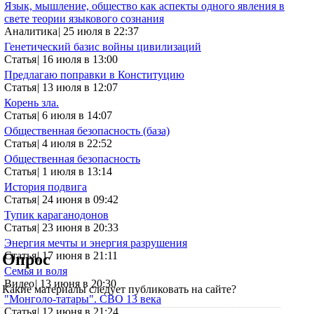
Язык, мышление, общество как аспекты одного явления в
свете теории языкового сознания
Аналитика
|
25 июля в 22:37
Генетический базис войны цивилизаций
Статья
|
16 июля в 13:00
Предлагаю поправки в Конституцию
Статья
|
13 июля в 12:07
Корень зла.
Статья
|
6 июля в 14:07
Общественная безопасность (база)
Статья
|
4 июля в 22:52
Общественная безопасность
Статья
|
1 июля в 13:14
История подвига
Статья
|
24 июня в 09:42
Тупик караганодонов
Статья
|
23 июня в 20:33
Энергия мечты и энергия разрушения
Статья
|
17 июня в 21:11
Опрос
Семья и воля
Видео
|
13 июня в 20:30
Какие материалы следует публиковать на сайте?
"Монголо-татары". СВО 13 века
Статья
|
12 июня в 21:24