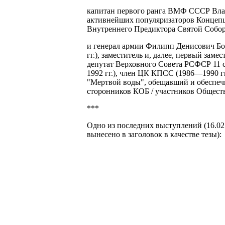
капитан первого ранга ВМФ СССР Влад
активнейших популяризаторов Концепц
Внутреннего Предиктора Святой Собо
и генерал армии Филипп Денисович Бо
гг.), заместитель и, далее, первый зам
депутат Верховного Совета РСФСР 11 
1992 гг.), член ЦК КПСС (1986—1990 гг.
"Мертвой воды", обещавший и обеспеч
сторонников КОБ / участников Обществ
***
Одно из последних выступлений (16.02
вынесено в заголовок в качестве тезы):