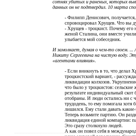
сотнях убитых и раненых, которых выво
данных он не подтвердил. 10 марта спо
- Филипп Денисович, получается,
спровоцировал Хрущев. Что вы ду
- Хрущев - троцкист. Почему его
женой Сталина, они вместе учил
улыбается мой собеседник.
И замолкает, думая о чем-то своем. ...
Никиту Сергеевича на чистую воду. Эту
«агентами влияния».
- Если вникнуть в то, что делал Х
троцкистский вариант, - рассужда
ликвидации колхозов. Укрупнение
что было у троцкистов: сельские
результате индивидуальный скот 
отобраны. И люди остались ни с 
трудодень, то ему помогала хотя 
лишился. Ему стали давать какие-
Теперь возьмите партию. Он разд
ликвидация единой компартии: па
Это сразу столкнуло людей.
А как он повел себя в международ