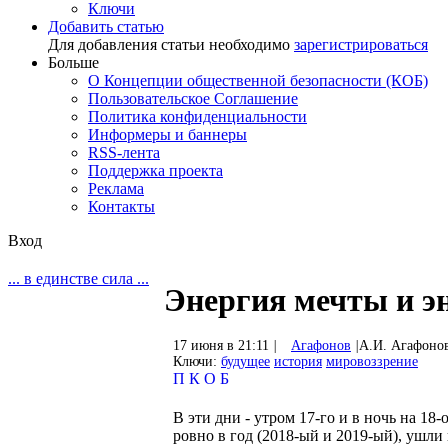
Ключи
Добавить статью
Для добавления статьи необходимо
зарегистрироваться
Больше
О Концепции общественной безопасности (КОБ)
Пользовательское Соглашение
Политика конфиденциальности
Информеры и баннеры
RSS-лента
Поддержка проекта
Реклама
Контакты
Вход
... в единстве сила ...
Энергия мечты и э
17 июня в 21:11
|
Агафонов
|
А.И. Агафоно
Ключи:
будущее
история
мировоззрение
П
К
О
Б
В эти дни - утром 17-го и в ночь на 18-
ровно в год (2018-ый и 2019-ый), ушли