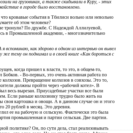
зили на грузовиках, а также скидывали в Куру, - этих
койствие в городе было восстановлено.
 что кровавые события в Тбилиси вольно или невольно
маете об этом человеке?
 не тронули? По дружбе. С Надеждой Аллилуевой,
ись в Промышленной академии, - многозначительно
 А я вспоминаю, как здорово в одном из интервью он вывел
 же тему он поднимал и в своей книге «Как бороться с
рущев, когда пришел к власти, то это, в общем-то,
л Бобков. - Во-первых, это очень активная работа по
 колхозов. Превращение колхозов в совхозы. Это то,
 жители должны пройти через «рабочий котел». В
был весь вырезан. Приусадебные участки все были
чем. Если раньше колхознику трудно было жить на
бы своя картошка и овощи. А в данном случае он и этого
то 20 рублей в месяц. Это деревня.
елил ее на рабочую и сельскую. Фактически это была
ртия промышленная и партии сельская. Две партии.
ной политике? Он, по сути дела, стал реализовывать