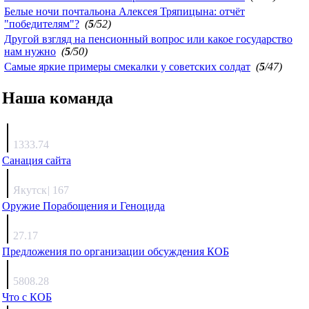
Белые ночи почтальона Алексея Тряпицына: отчёт
"победителям"?
(
5
/52)
Другой взгляд на пенсионный вопрос или какое государство
нам нужно
(
5
/50)
Самые яркие примеры смекалки у советских солдат
(
5
/47)
Наша команда
Агафонов
1333.74
Санация сайта
Каиргали
Якутск
|
167
Оружие Порабощения и Геноцида
Михаил Михайлович
27.17
Предложения по организации обсуждения КОБ
Люкин
5808.28
Что с КОБ