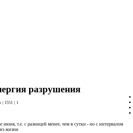
нергия разрушения
в
|
1551
|
1
ое июня, т.е. с разницей менее, чем в сутки - но с интервалом
 из жизни