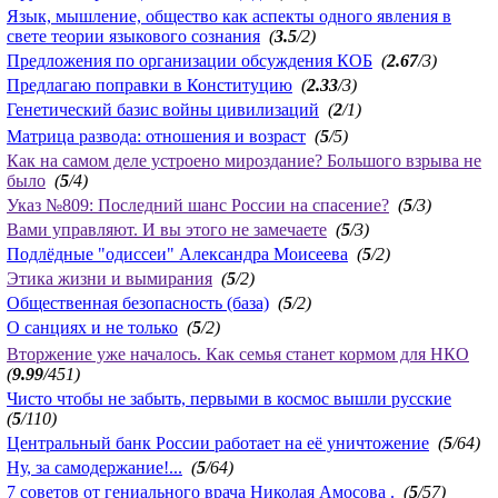
Язык, мышление, общество как аспекты одного явления в
свете теории языкового сознания
(
3.5
/2)
Предложения по организации обсуждения КОБ
(
2.67
/3)
Предлагаю поправки в Конституцию
(
2.33
/3)
Генетический базис войны цивилизаций
(
2
/1)
Матрица развода: отношения и возраст
(
5
/5)
Как на самом деле устроено мироздание? Большого взрыва не
было
(
5
/4)
Указ №809: Последний шанс России на спасение?
(
5
/3)
Вами управляют. И вы этого не замечаете
(
5
/3)
Подлёдные "одиссеи" Александра Моисеева
(
5
/2)
Этика жизни и вымирания
(
5
/2)
Общественная безопасность (база)
(
5
/2)
О санциях и не только
(
5
/2)
Вторжение уже началось. Как семья станет кормом для НКО
(
9.99
/451)
Чисто чтобы не забыть, первыми в космос вышли русские
(
5
/110)
Центральный банк России работает на её уничтожение
(
5
/64)
Ну, за самодержание!...
(
5
/64)
7 советов от гениального врача Николая Амосова .
(
5
/57)