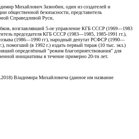
имир Михайлович Зазнобин, один из создателей и
ии общественной безопасности, представитель
рной Справедливой Руси,
бков, возглавлявший 5-ое управление КГБ СССР (1969—1983
еститель председателя КГБ СССР (1983—1985, 1985-1991 гг.),
созыва (1986—1990 гг), народный депутат РСФСР (1990—
), помогший (в 1992 г.) издать первый тираж (10 тыс. экз.)
ивший определённый "режим благоприятствования" для
енной инициативы в течение примерно 20-ти лет.
.2018) Владимира Михайловича (данное им название