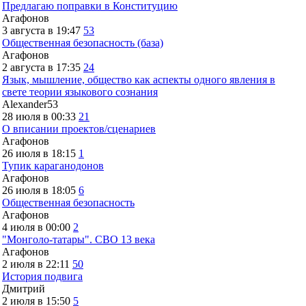
Предлагаю поправки в Конституцию
Агафонов
3 августа в 19:47
53
Общественная безопасность (база)
Агафонов
2 августа в 17:35
24
Язык, мышление, общество как аспекты одного явления в
свете теории языкового сознания
Alexander53
28 июля в 00:33
21
О вписании проектов/сценариев
Агафонов
26 июля в 18:15
1
Тупик караганодонов
Агафонов
26 июля в 18:05
6
Общественная безопасность
Агафонов
4 июля в 00:00
2
"Монголо-татары". СВО 13 века
Агафонов
2 июля в 22:11
50
История подвига
Дмитрий
2 июля в 15:50
5