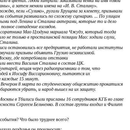
ло в цветах. Люди хитрили: заказывали венки на имя «дяди
аны», а затем меняли имена на «И. В. Сталину».
ождю, пели «Сулико», ругали Хрущева за клевету, призывали
ми события развивались по схожему сценарию. ... По улицам
нными под Ленина и Сталина актерами, которые то и дело
полное совпадение взглядов.
 соратника Мао Цзэдуна маршала Чжудэ, который тогда
ыло не только в просталинской позиции Мао: ходили слухи,
 Сталина.
лиси остановились все предприятия, не работали институты
вучали призывы объявить Грузию независимой.
скву, где потребовали отставки
или ввести Василия Сталина в состав ЦК.
унтарей, вещая через радиоприемники о том, что
юдей к Иосифу Виссарионовичу, пытаются их
и каждые 15 минут.
. Вечером 8 марта по студенческому общежитию прокатился
обираются убрать, и народ вышел на их защиту.
сквы в Тбилиси были присланы 16 сотрудников КГБ во главе
сности Сергеем Бельченко. В состав группы входил и Филипп
события? Что было труднее всего?
лгого раздумья он произносит: