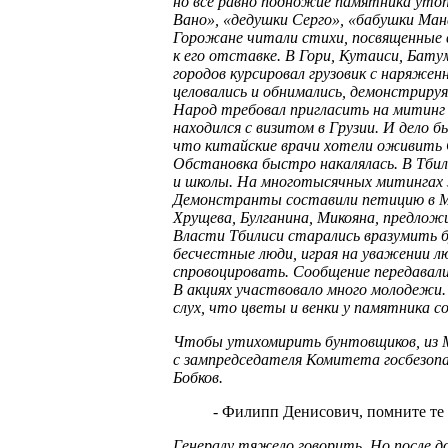
но все равно подножие памятника утопа
Вано», «дедушки Серго», «бабушки Ман
Горожане читали стихи, посвященные в
к его отставке. В Гори, Кутаиси, Бату
городов курсировал грузовик с наряже
целовались и обнимались, демонстрируя 
Народ требовал пригласить на митинг
находился с визитом в Грузии. И дело б
что китайские врачи хотели оживить
Обстановка быстро накалялась. В Тби
и школы. На многотысячных митингах з
Демонстранты составили петицию в Мо
Хрущева, Булганина, Микояна, предлож
Власти Тбилиси старались вразумить б
бесчестные люди, играя на уважении л
спровоцировать. Сообщение передавал
В акциях участвовало много молодежи
слух, что цветы и венки у памятника с
Чтобы утихомирить бунтовщиков, из Мо
с зампредседателя Комитета госбезопа
Бобков.
- Филипп Денисович, помните те 
Генералу тяжело говорить. Но после до