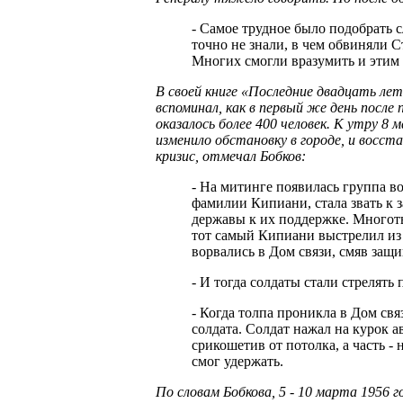
- Самое трудное было подобрать 
точно не знали, в чем обвиняли 
Многих смогли вразумить и этим
В своей книге «Последние двадцать лет
вспоминал, как в первый же день после
оказалось более 400 человек. К утру 8
изменило обстановку в городе, и восст
кризис, отмечал Бобков:
- На митинге появилась группа в
фамилии Кипиани, стала звать к 
державы к их поддержке. Многоты
тот самый Кипиани выстрелил из 
ворвались в Дом связи, смяв защ
- И тогда солдаты стали стрелять
- Когда толпа проникла в Дом свя
солдата. Солдат нажал на курок ав
срикошетив от потолка, а часть -
смог удержать.
По словам Бобкова, 5 - 10 марта 1956 г