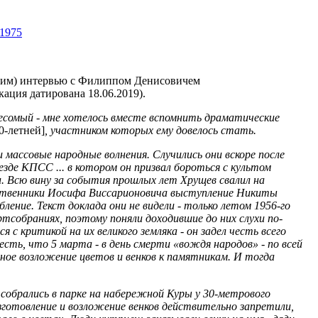
41975
ним) интервью с Филиппом Денисовичем
кация датирована 18.06.2019).
 весомый - мне хотелось вместе вспомнить драматические
0-летней]
, участником которых ему довелось стать.
и массовые народные волнения. Случились они вскоре после
зде КПСС ... в котором он призвал бороться с культом
. Всю вину за события прошлых лет Хрущев свалил на
чественники Иосифа Виссарионовича выступление Никиты
бление. Текст доклада они не видели - только летом 1956-го
тсобраниях, поэтому поняли доходившие до них слухи по-
 с критикой на их великого земляка - он задел честь всего
весть, что 5 марта - в день смерти «вождя народов» - по всей
ое возложение цветов и венков к памятникам. И тогда
собрались в парке на набережной Куры у 30-метрового
готовление и возложение венков действительно запретили,