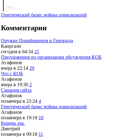
surov
79.5
Генетический базис войны цивилизаций
Комментарии
Оружие Порабощения и Геноцида
Каиргали
сегодня в 04:34
21
Предложения по организации обсуждения КОБ
Агафонов
вчера в 22:14
29
Что с КОБ
Агафонов
вчера в 19:30
2
Санация сайта
Агафонов
позавчера в 22:24
4
Генетический базис войны цивилизаций
Агафонов
позавчера в 19:18
10
Корень зла.
Дмитрий
позавчера в 09:18
11