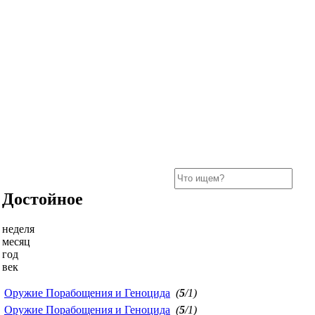
Достойное
неделя
месяц
год
век
Оружие Порабощения и Геноцида
(
5
/1)
Оружие Порабощения и Геноцида
(
5
/1)