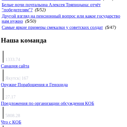
Белые ночи почтальона Алексея Тряпицына: отчёт
"победителям"?
(
5
/52)
Другой взгляд на пенсионный вопрос или какое государство
нам нужно
(
5
/50)
Самые яркие примеры смекалки у советских солдат
(
5
/47)
Наша команда
Агафонов
1333.74
Санация сайта
Каиргали
Якутск
|
167
Оружие Порабощения и Геноцида
Михаил Михайлович
27.17
Предложения по организации обсуждения КОБ
Люкин
5808.28
Что с КОБ