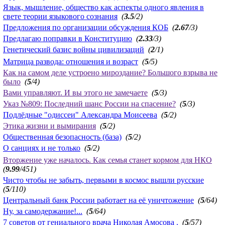
Язык, мышление, общество как аспекты одного явления в
свете теории языкового сознания
(
3.5
/2)
Предложения по организации обсуждения КОБ
(
2.67
/3)
Предлагаю поправки в Конституцию
(
2.33
/3)
Генетический базис войны цивилизаций
(
2
/1)
Матрица развода: отношения и возраст
(
5
/5)
Как на самом деле устроено мироздание? Большого взрыва не
было
(
5
/4)
Вами управляют. И вы этого не замечаете
(
5
/3)
Указ №809: Последний шанс России на спасение?
(
5
/3)
Подлёдные "одиссеи" Александра Моисеева
(
5
/2)
Этика жизни и вымирания
(
5
/2)
Общественная безопасность (база)
(
5
/2)
О санциях и не только
(
5
/2)
Вторжение уже началось. Как семья станет кормом для НКО
(
9.99
/451)
Чисто чтобы не забыть, первыми в космос вышли русские
(
5
/110)
Центральный банк России работает на её уничтожение
(
5
/64)
Ну, за самодержание!...
(
5
/64)
7 советов от гениального врача Николая Амосова .
(
5
/57)