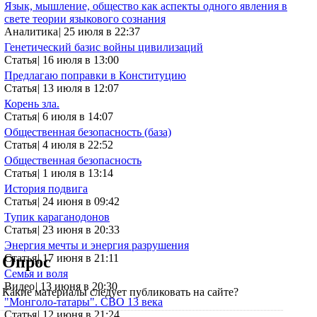
Язык, мышление, общество как аспекты одного явления в
свете теории языкового сознания
Аналитика
|
25 июля в 22:37
Генетический базис войны цивилизаций
Статья
|
16 июля в 13:00
Предлагаю поправки в Конституцию
Статья
|
13 июля в 12:07
Корень зла.
Статья
|
6 июля в 14:07
Общественная безопасность (база)
Статья
|
4 июля в 22:52
Общественная безопасность
Статья
|
1 июля в 13:14
История подвига
Статья
|
24 июня в 09:42
Тупик караганодонов
Статья
|
23 июня в 20:33
Энергия мечты и энергия разрушения
Статья
|
17 июня в 21:11
Опрос
Семья и воля
Видео
|
13 июня в 20:30
Какие материалы следует публиковать на сайте?
"Монголо-татары". СВО 13 века
Статья
|
12 июня в 21:24