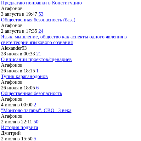
Предлагаю поправки в Конституцию
Агафонов
3 августа в 19:47
53
Общественная безопасность (база)
Агафонов
2 августа в 17:35
24
Язык, мышление, общество как аспекты одного явления в
свете теории языкового сознания
Alexander53
28 июля в 00:33
21
О вписании проектов/сценариев
Агафонов
26 июля в 18:15
1
Тупик караганодонов
Агафонов
26 июля в 18:05
6
Общественная безопасность
Агафонов
4 июля в 00:00
2
"Монголо-татары". СВО 13 века
Агафонов
2 июля в 22:11
50
История подвига
Дмитрий
2 июля в 15:50
5