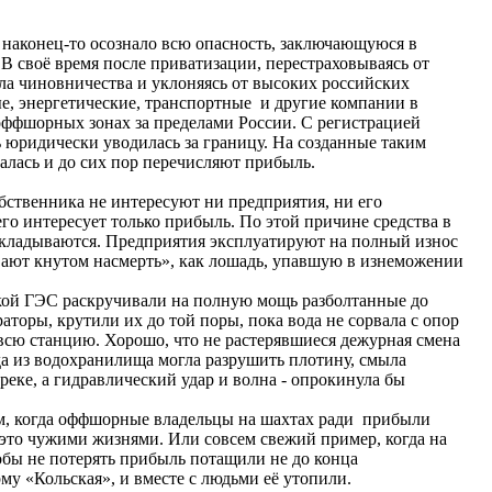
конец-то осознало всю опасность, заключающуюся в
В своё время после приватизации, перестраховываясь от
ла чиновничества и уклоняясь от высоких российских
е, энергетические, транспортные и другие компании в
оффшорных зонах за пределами России. С регистрацией
ь юридически уводилась за границу. На созданные таким
алась и до сих пор перечисляют прибыль.
венника не интересуют ни предприятия, ни его
его интересует только прибыль. По этой причине средства в
вкладываются. Предприятия эксплуатируют на полный износ
ивают кнутом насмерть», как лошадь, упавшую в изнеможении
 ГЭС раскручивали на полную мощь разболтанные до
торы, крутили их до той поры, пока вода не сорвала с опор
 всю станцию. Хорошо, что не растерявшиеся дежурная смена
да из водохранилища могла разрушить плотину, смыла
еке, а гидравлический удар и волна - опрокинула бы
 когда оффшорные владельцы на шахтах ради прибыли
а это чужими жизнями. Или совсем свежий пример, когда на
обы не потерять прибыль потащили не до конца
 «Кольская», и вместе с людьми её утопили.