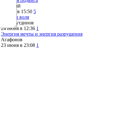
История подвига
Дмитрий
2 июля в 15:50
5
Семья и воля
МФасхутдинов
24 июня в 12:36
1
Энергия мечты и энергия разрушения
Агафонов
23 июня в 23:08
1