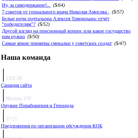
Ну, за самодержание!...
(
5
/64)
7 советов от гениального врача Николая Амосова .
(
5
/57)
Белые ночи почтальона Алексея Тряпицына: отчёт
"победителям"?
(
5
/52)
Другой взгляд на пенсионный вопрос или какое государство
нам нужно
(
5
/50)
Самые яркие примеры смекалки у советских солдат
(
5
/47)
Наша команда
Агафонов
1331.56
Санация сайта
Каиргали
Якутск
|
170
Оружие Порабощения и Геноцида
Михаил Михайлович
27.17
Предложения по организации обсуждения КОБ
Люкин