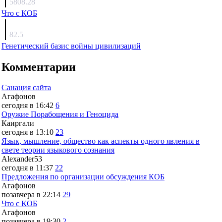
5808.28
Что с КОБ
surov
82.5
Генетический базис войны цивилизаций
Комментарии
Санация сайта
Агафонов
сегодня в 16:42
6
Оружие Порабощения и Геноцида
Каиргали
сегодня в 13:10
23
Язык, мышление, общество как аспекты одного явления в
свете теории языкового сознания
Alexander53
сегодня в 11:37
22
Предложения по организации обсуждения КОБ
Агафонов
позавчера в 22:14
29
Что с КОБ
Агафонов
позавчера в 19:30
2