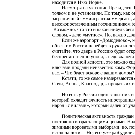
находится в Нью-Йорке.
Несмотря на указание Президента РФ
толком и не установили. По тому, как 
заграничный эммиигрант-коммерсант, а
высокопоставленным госчиновником (ес
Возможно, что это и какой-нибудь бег
словом, - дело «мутное». Но, важно даже
Если же аэропорт «Домодедово», кот
объектом России перейдет в руки иностр
считайте, что дверь в Россию будет отк
беспрепятственно уноси, - ведь «ключи 
Для полной ясности, это можно ещё ср
ключами продали неизвестно кому. Форм
вас. – Что будет вскоре с вашим домом
Кстати, то же самое намереваются сде
Сочи, Анапа, Краснодар, - продать их
Но есть у России один защитник и сп
который охладит алчность иностранных
народ «с вилами», который далек от 
Политическая активность граждан еже
постоянно возрастающими ценами. Над
зимними вороватыми выборами, но, пок
встал на ноги. – Но, его уже разбудили.