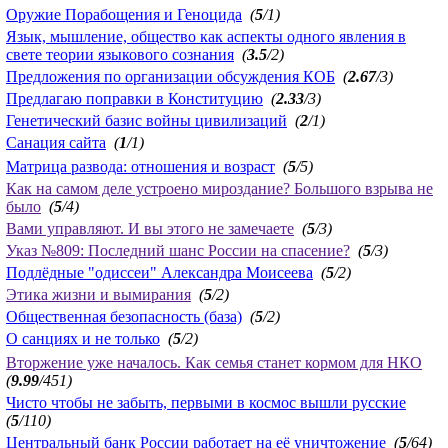
Оружие Порабощения и Геноцида
(
5
/1)
Язык, мышление, общество как аспекты одного явления в
свете теории языкового сознания
(
3.5
/2)
Предложения по организации обсуждения КОБ
(
2.67
/3)
Предлагаю поправки в Конституцию
(
2.33
/3)
Генетический базис войны цивилизаций
(
2
/1)
Санация сайта
(
1
/1)
Матрица развода: отношения и возраст
(
5
/5)
Как на самом деле устроено мироздание? Большого взрыва не
было
(
5
/4)
Вами управляют. И вы этого не замечаете
(
5
/3)
Указ №809: Последний шанс России на спасение?
(
5
/3)
Подлёдные "одиссеи" Александра Моисеева
(
5
/2)
Этика жизни и вымирания
(
5
/2)
Общественная безопасность (база)
(
5
/2)
О санциях и не только
(
5
/2)
Вторжение уже началось. Как семья станет кормом для НКО
(
9.99
/451)
Чисто чтобы не забыть, первыми в космос вышли русские
(
5
/110)
Центральный банк России работает на её уничтожение
(
5
/64)