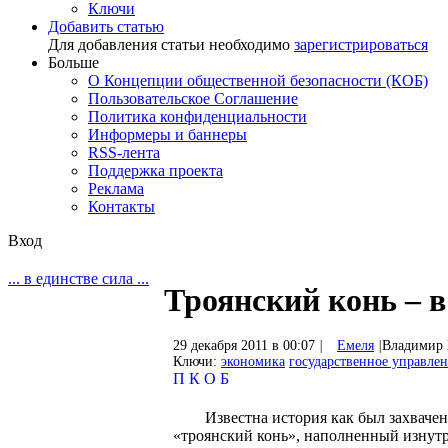
Ключи
Добавить статью
Для добавления статьи необходимо
зарегистрироваться
Больше
О Концепции общественной безопасности (КОБ)
Пользовательское Соглашение
Политика конфиденциальности
Информеры и баннеры
RSS-лента
Поддержка проекта
Реклама
Контакты
Вход
... в единстве сила ...
Троянский конь – в
29 декабря 2011 в 00:07
|
Емеля
|
Владимир 
Ключи:
экономика
государственное управле
П
К
О
Б
Известна история как был захвачен и
«троянский конь», наполненный изнут