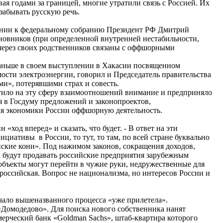
одами за границей, многие утратили связь с Россией. Их
 забывать русскую речь.
нии к федеральному собранию Президент РФ Дмитрий
иновников (при определенной внутренней нестабильности,
через своих родственников связаны с оффшорными
ьше в своем выступлении в Хакасии посвященном
мости электроэнергии, говорил и Председатель правительства
ми», потерявшими страх и совесть.
о на эту сферу взаимоотношений внимание и предприняло
я в Госдуму предложений и законопроектов,
я экономики России оффшорную деятельность.
ход вперед» и сказать, что будет. - В ответ на эти
иативы в России, то тут, то там, по всей стране буквально
нские кони». Под нажимом законов, сокращения доходов,
 будут продавать российские предприятия зарубежным
объекты могут перейти в чужие руки, недружественные для
 российская. Вопрос не национализма, но интересов России и
ло вышеназванного процесса «уже прилетела».
омодедово». Для поиска нового собственника нанят
рческий банк «Goldman Sachs», штаб-квартира которого