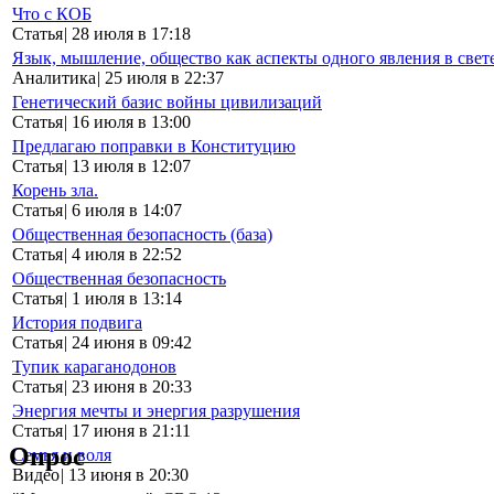
Что с КОБ
Статья
|
28 июля в 17:18
Язык, мышление, общество как аспекты одного явления в свет
Аналитика
|
25 июля в 22:37
Генетический базис войны цивилизаций
Статья
|
16 июля в 13:00
Предлагаю поправки в Конституцию
Статья
|
13 июля в 12:07
Корень зла.
Статья
|
6 июля в 14:07
Общественная безопасность (база)
Статья
|
4 июля в 22:52
Общественная безопасность
Статья
|
1 июля в 13:14
История подвига
Статья
|
24 июня в 09:42
Тупик караганодонов
Статья
|
23 июня в 20:33
Энергия мечты и энергия разрушения
Статья
|
17 июня в 21:11
Опрос
Семья и воля
Видео
|
13 июня в 20:30