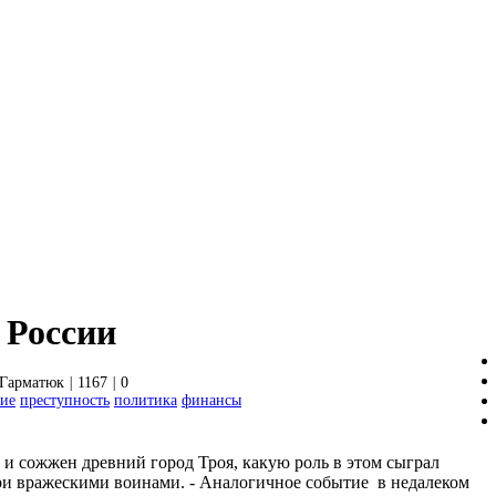
 России
Гарматюк
|
1167
|
0
ние
преступность
политика
финансы
 сожжен древний город Троя, какую роль в этом сыграл
ри вражескими воинами. - Аналогичное событие в недалеком