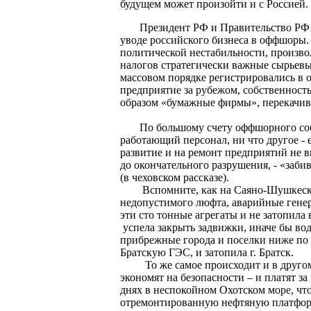
будущем может произойти и с Россией.
Президент РФ и Правительство РФ на
уводе российского бизнеса в оффшоры. 
политической нестабильности, произво
налогов стратегически важные сырьевы
массовом порядке регистрировались в 
предприятие за рубежом, собственност
образом «бумажные фирмы», перекачив
По большому счету оффшорного собст
работающий персонал, ни что другое - 
развитие и на ремонт предприятий не 
до окончательного разрушения, - «заб
(в чеховском рассказе).
Вспомните, как на Саяно-Шушкеской
недопустимого люфта, аварийные генера
эти сто тонные агрегаты и не затопила
успела закрыть задвижки, иначе бы во
прибрежные города и поселки ниже по р
Братскую ГЭС, и затопила г. Братск.
То же самое происходит и в другом,
экономят на безопасности – и платят з
днях в неспокойном Охотском море, чт
отремонтированную нефтяную платформу