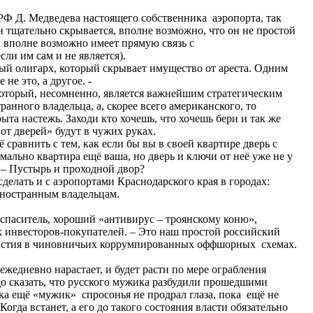
 Д. Медведева настоящего собственника аэропорта, так
он тщательно скрывается, вполне возможно, что он не простой
 вполне возможно имеет прямую связь с
ли им сам и не является).
лый олигарх, который скрывает имущество от ареста. Одним
 не это, а другое. -
орый, несомненно, является важнейшим стратегическим
анного владельца, а, скорее всего американского, то
рыта настежь. Заходи кто хочешь, что хочешь бери и так же
от дверей» будут в чужих руках.
авнить с тем, как если бы вы в своей квартире дверь с
ально квартира ещё ваша, но дверь и ключи от неё уже не у
? – Пустырь и проходной двор?
лать и с аэропортами Краснодарского края в городах:
 иностранным владельцам.
аситель, хороший «антивирус – троянскому коню»,
 инвесторов-покупателей. – Это наш простой российский
участия в чиновничьих коррумпированных оффшорных схемах.
дневно нарастает, и будет расти по мере ограбления
о сказать, что русского мужика разбудили прошедшими
а ещё «мужик» спросонья не продрал глаза, пока ещё не
 Когда встанет, а его до такого состояния власти обязательно