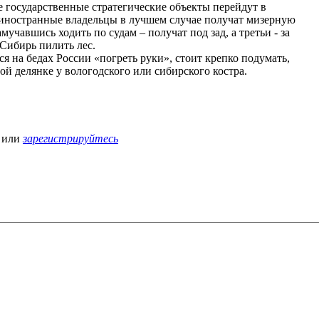
е государственные стратегические объекты перейдут в
А иностранные владельцы в лучшем случае получат мизерную
учавшись ходить по судам – получат под зад, а третьи - за
в Сибирь пилить лес.
 на бедах России «погреть руки», стоит крепко подумать,
сной делянке у вологодского или сибирского костра.
или
зарегистрируйтесь