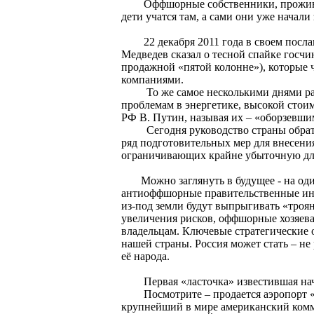
Оффшорные собственники, проживая г
дети учатся там, а сами они уже начали
22 декабря 2011 года в своем посла
Медведев сказал о тесной спайке госч
продажной «пятой колонне»), которые 
компаниями.
То же самое несколькими днями ран
проблемам в энергетике, высокой стои
РФ В. Путин, называя их – «оборзевши
Сегодня руководство страны обратил
ряд подготовительных мер для внесени
ограничивающих крайне убыточную дл
Можно заглянуть в будущее - на один «
антиоффшорные правительственные иниц
из-под земли будут выпрыгивать «троя
увеличения рисков, оффшорные хозяева
владельцам. Ключевые стратегические 
нашей страны. Россия может стать – не
её народа.
Первая «ласточка» известившая нача
Посмотрите – продается аэропорт «Д
крупнейший в мире американский комме