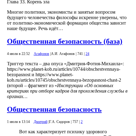
Глава 33. Корень зла
Многие политики, экономисты и занятые вопросом
будущего человечества философы искренне уверены, что
от политико-экономической формации общества зависит
наше будущее. Речь идёт…
Общественная безопасность (база)
4 июля в 22:52
Агафонов
|
А.И. Агафонов
|
741
|
24
Триггер текста – два опуса «Дмитрия-Фотия-Михаила»:
https://www.planet-kob.ru/articles/10744/obschestvennaya-
bezopasnost и https://www.planet-
kob.ru/articles/10745/obschestvennaya-bezopasnost-chast-2
(второй – фрагмент из «
Инструкции «Об основных
критериях при отборе кадров для прохождения службы в
органах…
Общественная безопасность
1 июля в 13:14
Дмитрий
|
Г.А. Сидоров
|
757
|
2
Вот как характеризует психику здорового