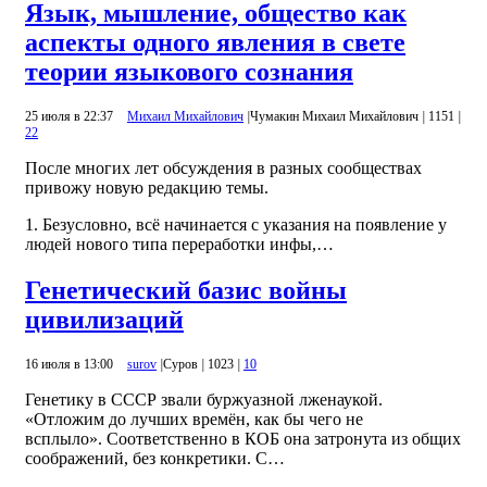
Язык, мышление, общество как
аспекты одного явления в свете
теории языкового сознания
25 июля в 22:37
Михаил Михайлович
|
Чумакин Михаил Михайлович
|
1151
|
22
После многих лет обсуждения в разных сообществах
привожу новую редакцию темы.
1. Безусловно, всё начинается с указания на появление у
людей нового типа переработки инфы,…
Генетический базис войны
цивилизаций
16 июля в 13:00
surov
|
Суров
|
1023
|
10
Генетику в СССР звали буржуазной лженаукой.
«Отложим до лучших времён, как бы чего не
всплыло». Соответственно в КОБ она затронута из общих
соображений, без конкретики. С…