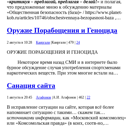
«
критикуя – предлагай, предлагая – делай!
» и полагая,
что предложенные мною к обсуждению материалы
«Общественная безопасность (база)» / https://www.planet-
kob.ru/articles/10746/obschestvennaya-bezopasnost-baza ,…
Оружие Порабощения и Геноцида
2 августа в 10:28
Каиргали
|
Каиргали
|
479
|
24
ОРУЖИЕ ПОРАБОЩЕНИЯ И ГЕНОЦИДА
Некоторое время назад СМИ и в интернете было
бурное обсуждение случая употребления спортсменами
наркотических веществ. При этом многие встали на…
Санация сайта
1 августа в 20:45
Агафонов
|
А.И. Агафонов
|
462
|
22
В исправление ситуации на сайте, которая всё более
напоминает ситуацию с такими… скажем так…
источниками информации
, как «Московский комсомолец»
или «Комсомольская правда» (в коих, соотв-но,…