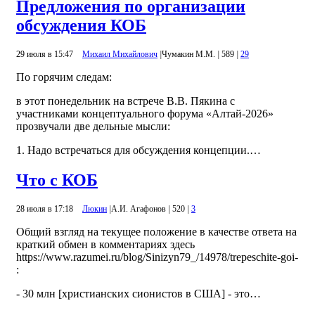
Предложения по организации
обсуждения КОБ
29 июля в 15:47
Михаил Михайлович
|
Чумакин М.М.
|
589
|
29
По горячим следам:
в этот понедельник на встрече В.В. Пякина с
участниками концептуального форума «Алтай-2026»
прозвучали две дельные мысли:
1. Надо встречаться для обсуждения концепции.…
Что с КОБ
28 июля в 17:18
Люкин
|
А.И. Агафонов
|
520
|
3
Общий взгляд на текущее положение в качестве ответа на
краткий обмен в комментариях здесь
https://www.razumei.ru/blog/Sinizyn79_/14978/trepeschite-goi-
:
- 30 млн [христианских сионистов в США] - это…