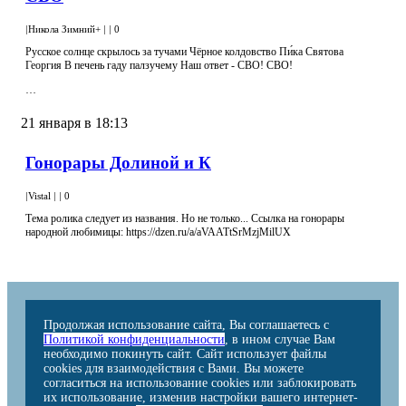
|
Никола Зимний+
|
|
0
Русское солнце скрылось за тучами Чёрное колдовство Пи́ка Святова
Георгия В печень гаду палзучему Наш ответ - СВО! СВО!
…
21 января в 18:13
Гонорары Долиной и К
|
Vistal
|
|
0
Тема ролика следует из названия. Но не только... Ссылка на гонорары
народной любимицы: https://dzen.ru/a/aVAATtSrMzjMilUX
Продолжая использование сайта, Вы соглашаетесь с
Политикой конфиденциальности
, в ином случае Вам
необходимо покинуть сайт. Сайт использует файлы
cookies для взаимодействия с Вами. Вы можете
согласиться на использование cookies или заблокировать
их использование, изменив настройки вашего интернет-