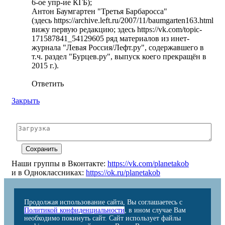
6-ое упр-ие КГБ);
Антон Баумгартен "Третья Барбаросса"
(здесь https://archive.left.ru/2007/11/baumgarten163.html
вижу первую редакцию; здесь https://vk.com/topic-
171587841_54129605 ряд материалов из инет-
журнала "Левая Россия/Лефт.ру", содержавшего в
т.ч. раздел "Бурцев.ру", выпуск коего прекращён в
2015 г.).
Ответить
Закрыть
Наши группы в Вконтакте:
https://vk.com/planetakob
и в Одноклассниках:
https://ok.ru/planetakob
Продолжая использование сайта, Вы соглашаетесь с
Политикой конфиденциальности
, в ином случае Вам
необходимо покинуть сайт. Сайт использует файлы