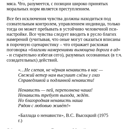
мяса. Что, разумеется, с позиции широко принятых
моральных норм является преступлением.
Все без исключения чувства должны находиться под
сознательным контролем, управлением индивида, только
тогда он может пребывать в устойчиво человечной пси-
настройке. Все чувства следует вводить в русло благих
намерений (учитывая, что оные могут оказаться вписаны
в порочную сценаристику – что отражает расхожая
поговорка «
благими намерениями вымощена дорога в ад
»
- и старательно избегая сего), разумных осознанных (в т.ч.
созидательных) действий.
«
…Не слепая, не чёрная ненависть в нас —
Свежий ветер нам высушит слёзы у глаз
Справедливой и подлинной ненависти!
Ненависть — пей, переполнена чаша!
Ненависть требует выхода, ждёт.
Но благородная ненависть наша
Рядом с любовью живёт!
»
«Баллада о ненависти», В.С. Высоцкий (1975
г.)