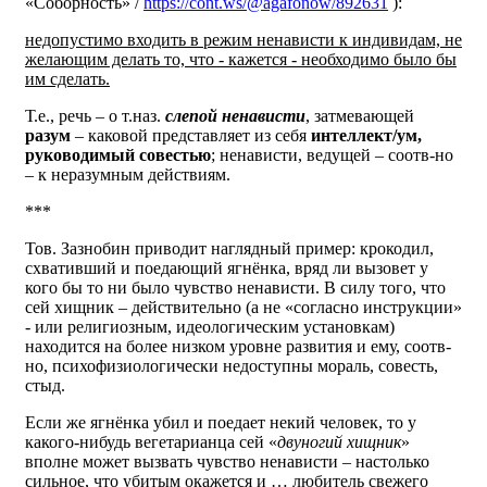
«Соборность» /
https://cont.ws/@agafonow/892631
):
недопустимо входить в режим ненависти к индивидам, не
желающим делать то, что - кажется - необходимо было бы
им сделать.
Т.е., речь – о т.наз.
слепой ненависти
, затмевающей
разум
– каковой представляет из себя
интеллект/ум,
руководимый совестью
; ненависти, ведущей – соотв-но
– к неразумным действиям.
***
Тов. Зазнобин приводит наглядный пример: крокодил,
схвативший и поедающий ягнёнка, вряд ли вызовет у
кого бы то ни было чувство ненависти. В силу того, что
сей хищник – действительно (а не «согласно инструкции»
- или религиозным, идеологическим установкам)
находится на более низком уровне развития и ему, соотв-
но, психофизиологически недоступны мораль, совесть,
стыд.
Если же ягнёнка убил и поедает некий человек, то у
какого-нибудь вегетарианца сей «
двуногий хищник
»
вполне может вызвать чувство ненависти – настолько
сильное, что убитым окажется и … любитель свежего