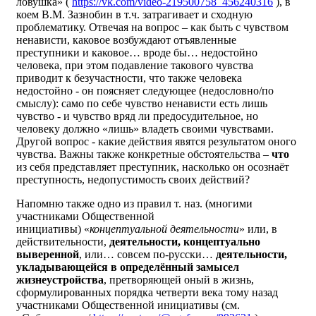
ловушка» (
https://vk.com/video-219500758_456240316
), в
коем В.М. Зазнобин в т.ч. затрагивает и сходную
проблематику. Отвечая на вопрос – как быть с чувством
ненависти, каковое возбуждают отъявленные
преступники и каковое… вроде бы… недостойно
человека, при этом подавление такового чувства
приводит к безучастности, что также человека
недостойно - он поясняет следующее (недословно/по
смыслу): само по себе чувство ненависти есть лишь
чувство - и чувство вряд ли предосудительное, но
человеку должно «лишь» владеть своими чувствами.
Другой вопрос - какие действия явятся результатом оного
чувства. Важны также конкретные обстоятельства –
что
из себя представляет преступник, насколько он осознаёт
преступность, недопустимость своих действий?
Напомню также одно из правил т. наз. (многими
участниками Общественной
инициативы) «
концептуальной деятельности
» или, в
действительности,
деятельности, концептуально
выверенной
, или… совсем по-русски…
деятельности,
укладывающейся в определённый замысел
жизнеустройства
, претворяющей оный в жизнь,
сформулированных порядка четверти века тому назад
участниками Общественной инициативы (см.