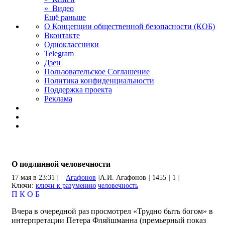
» Видео
Ещё раньше
О Концепции общественной безопасности (КОБ)
Вконтакте
Одноклассники
Telegram
Дзен
Пользовательское Соглашение
Политика конфиденциальности
Поддержка проекта
Реклама
О подлинной человечности
17 мая в 23:31
|
Агафонов
|
А.И. Агафонов
|
1455
|
1
|
Ключи:
ключи к разумению
человечность
П
К
О
Б
Вчера в очередной раз просмотрел «Трудно быть богом» в
интерпретации Петера Фляйшманна (премьерный показ