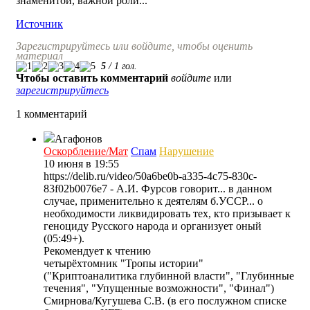
знаменитой, важной роли...
Источник
Зарегистрируйтесь или войдите, чтобы оценить
материал
5
/
1
гол.
Чтобы оставить комментарий
войдите
или
зарегистрируйтесь
1 комментарий
Агафонов
Оскорбление/Мат
Спам
Нарушение
10 июня в 19:55
https://delib.ru/video/50a6be0b-a335-4c75-830c-
83f02b0076e7 - А.И. Фурсов говорит... в данном
случае, применительно к деятелям б.УССР... о
необходимости ликвидировать тех, кто призывает к
геноциду Русского народа и организует оный
(05:49+).
Рекомендует к чтению
четырёхтомник "Тропы истории"
("Криптоаналитика глубинной власти", "Глубинные
течения", "Упущенные возможности", "Финал")
Смирнова/Кугушева С.В. (в его послужном списке