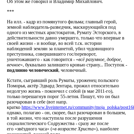
Об этом же говорил и Владимир Михайлович.
***
На илл. - кадр из помянутого фильма; главный герой,
земной наблюдатель-разведчик, маскирующийся под
одного из местных аристократов, Румату Эсторского, в
действительности давно умершего, только что впервые в
своей жизни - и вообще, во всей т.ск. истории
наблюдений землян за планетой, убил чудовищного
преступника, совершившего гос/переворот,
уничтожавшего - как говорится - «
всё разумное, доброе,
вечное
», буквально залившего кровью страну... Поступок -
подлинно человеческий
, человечный.
Кстати, сыгравший роль Руматы, уроженец польского
Поморья, актёр Эдвард Зентара, прожил относительно
недолгую жизнь - покончил с собой (в мае 2011-го),
только перешагнув порог 55-летия. Пишут, что он был
разочарован в себе (вот напр.
кратко
https://www.liveinternet.ru/community/moja_polska/post1
однако, полагаю - он, скорее, был разочарован в большем,
в той жизни, что наступила после разрушения
социалистического Содружества - сразу же после
его «звёздного часа» («
в возрасте Христа
»), наиболее