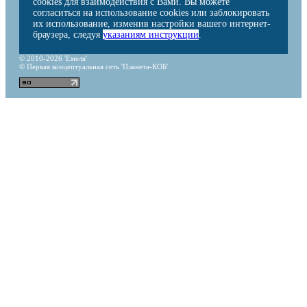
cookies для взаимодействия с Вами. Вы можете
согласиться на использование cookies или заблокировать
их использование, изменив настройки вашего интернет-
браузера, следуя
указаниям инструкции
.
© 2010-2026 'Емеля'
© Первая концептуальная сеть 'Планета-КОБ'