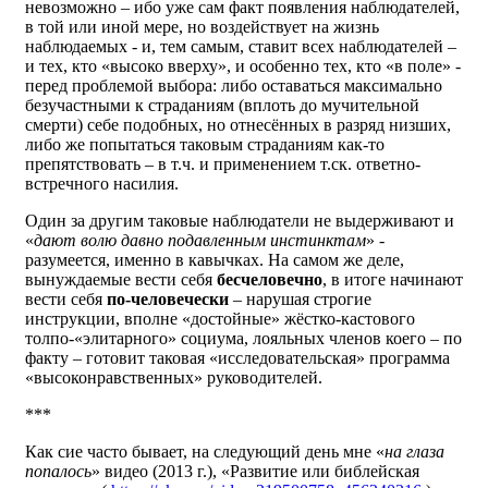
невозможно – ибо уже сам факт появления наблюдателей,
в той или иной мере, но воздействует на жизнь
наблюдаемых - и, тем самым, ставит всех наблюдателей –
и тех, кто «высоко вверху», и особенно тех, кто «в поле» -
перед проблемой выбора: либо оставаться максимально
безучастными к страданиям (вплоть до мучительной
смерти) себе подобных, но отнесённых в разряд низших,
либо же попытаться таковым страданиям как-то
препятствовать – в т.ч. и применением т.ск. ответно-
встречного насилия.
Один за другим таковые наблюдатели не выдерживают и
«
дают волю давно подавленным инстинктам
» -
разумеется, именно в кавычках. На самом же деле,
вынуждаемые вести себя
бесчеловечно
, в итоге начинают
вести себя
по-человечески
– нарушая строгие
инструкции, вполне «достойные» жёстко-кастового
толпо-«элитарного» социума, лояльных членов коего – по
факту – готовит таковая «исследовательская» программа
«высоконравственных» руководителей.
***
Как сие часто бывает, на следующий день мне «
на глаза
попалось
» видео (2013 г.), «Развитие или библейская