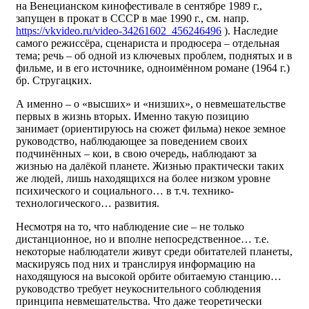
на Венецианском кинофестивале в сентябре 1989 г.,
запущен в прокат в СССР в мае 1990 г., см. напр.
https://vkvideo.ru/video-34261602_456246496
). Наследие
самого режиссёра, сценариста и продюсера – отдельная
тема; речь – об одной из ключевых проблем, поднятых и в
фильме, и в его источнике, одноимённом романе (1964 г.)
бр. Стругацких.
А именно – о «высших» и «низших», о невмешательстве
первых в жизнь вторых. Именно такую позицию
занимает (ориентируюсь на сюжет фильма) некое земное
руководство, наблюдающее за поведением своих
подчинённых – кои, в свою очередь, наблюдают за
жизнью на далёкой планете. Жизнью практически таких
же людей, лишь находящихся на более низком уровне
психического и социального… в т.ч. технико-
технологического… развития.
Несмотря на то, что наблюдение сие – не только
дистанционное, но и вполне непосредственное… т.е.
некоторые наблюдатели живут среди обитателей планеты,
маскируясь под них и транслируя информацию на
находящуюся на высокой орбите обитаемую станцию…
руководство требует неукоснительного соблюдения
принципа невмешательства. Что даже теоретически