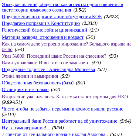
Язык, мышление, общество как аспекты одного явления в
свете теории языкового сознания
(
3.5
/2)
Предложения по организации обсуждения КОБ
(
2.67
/3)
Предлагаю поправки в Конституцию
(
2.33
/3)
Генетический базис войны цивилизаций
(
2
/1)
Матрица развода: отношения и возраст
(
5
/5)
Как на самом деле устроено мироздание? Большого взрыва не
было
(
5
/4)
Указ №809: Последний шанс России на спасение?
(
5
/3)
Вами управляют. И вы этого не замечаете
(
5
/3)
Подлёдные "одиссеи" Александра Моисеева
(
5
/2)
Этика жизни и вымирания
(
5
/2)
Общественная безопасность (база)
(
5
/2)
О санциях и не только
(
5
/2)
Вторжение уже началось. Как семья станет кормом для НКО
(
9.99
/451)
Чисто чтобы не забыть, первыми в космос вышли русские
(
5
/110)
Центральный банк России работает на её уничтожение
(
5
/64)
Ну, за самодержание!...
(
5
/64)
7 советов от гениального врача Николая Амосова .
(
5
/57)