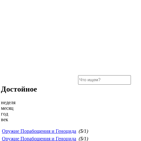
Достойное
неделя
месяц
год
век
Оружие Порабощения и Геноцида
(
5
/1)
Оружие Порабощения и Геноцида
(
5
/1)