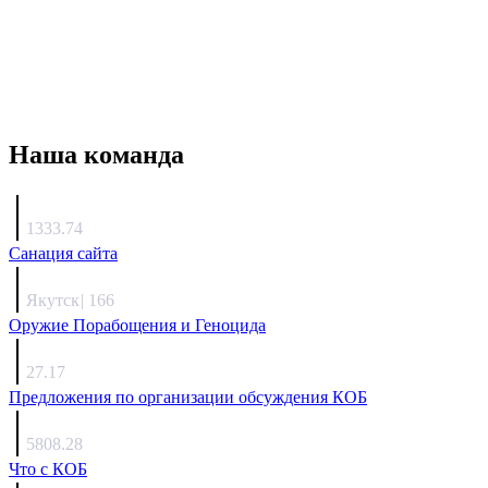
Наша команда
Агафонов
1333.74
Санация сайта
Каиргали
Якутск
|
166
Оружие Порабощения и Геноцида
Михаил Михайлович
27.17
Предложения по организации обсуждения КОБ
Люкин
5808.28
Что с КОБ