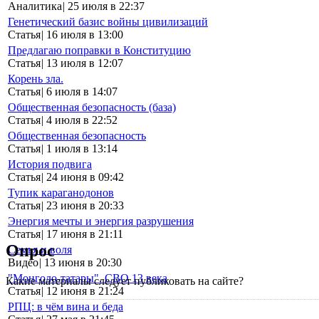
Аналитика
|
25 июля в 22:37
Генетический базис войны цивилизаций
Статья
|
16 июля в 13:00
Предлагаю поправки в Конституцию
Статья
|
13 июля в 12:07
Корень зла.
Статья
|
6 июля в 14:07
Общественная безопасность (база)
Статья
|
4 июля в 22:52
Общественная безопасность
Статья
|
1 июля в 13:14
История подвига
Статья
|
24 июня в 09:42
Тупик караганодонов
Статья
|
23 июня в 20:33
Энергия мечты и энергия разрушения
Статья
|
17 июня в 21:11
Опрос
Семья и воля
Видео
|
13 июня в 20:30
"Монголо-татары". СВО 13 века
Какие материалы следует публиковать на сайте?
Статья
|
12 июня в 21:24
РПЦ: в чём вина и беда