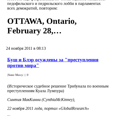
педофильского и педрильского лобби в парламентах
всех демократий, повторим:
OTTAWA, Ontario,
February 28,…
24 ноября 2011 в 08:13
Буш и Блэр осуждены за "преступления
против мира"
|
Sister Mercy
|
|
0
(Историческое судебное решение Трибунала по военным
преступлениям Куала Лумпура)
Синтия МакКинни (
Cynthia
McKinney
),
22 ноября 2011 года, портал «
GlobalResearch
»