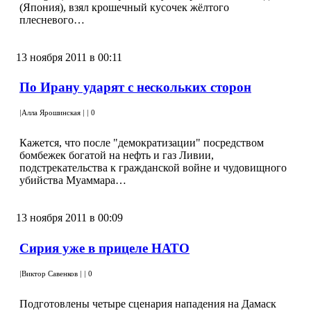
(Япония), взял крошечный кусочек жёлтого
плесневого…
13 ноября 2011 в 00:11
По Ирану ударят с нескольких сторон
|
Алла Ярошинская
|
|
0
Кажется, что после "демократизации" посредством
бомбежек богатой на нефть и газ Ливии,
подстрекательства к гражданской войне и чудовищного
убийства Муаммара…
13 ноября 2011 в 00:09
Сирия уже в прицеле НАТО
|
Виктор Савенков
|
|
0
Подготовлены четыре сценария нападения на Дамаск