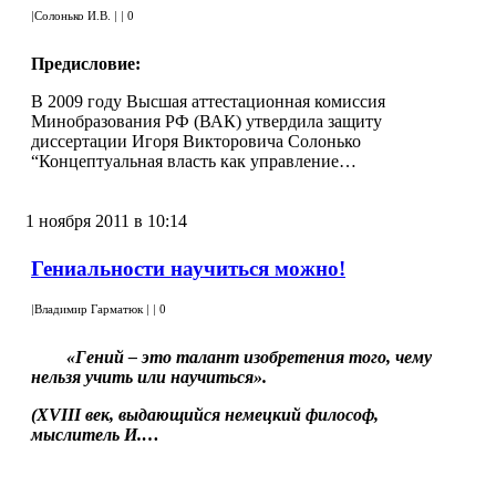
|
Солонько И.В.
|
|
0
Предисловие:
В 2009 году Высшая аттестационная комиссия
Минобразования РФ (ВАК) утвердила защиту
диссертации Игоря Викторовича Солонько
“Концептуальная власть как управление…
1 ноября 2011 в 10:14
Гениальности научиться можно!
|
Владимир Гарматюк
|
|
0
«Гений – это талант изобретения того, чему
нельзя учить или научиться».
(
XVIII век, выдающийся немецкий философ,
мыслитель И.…