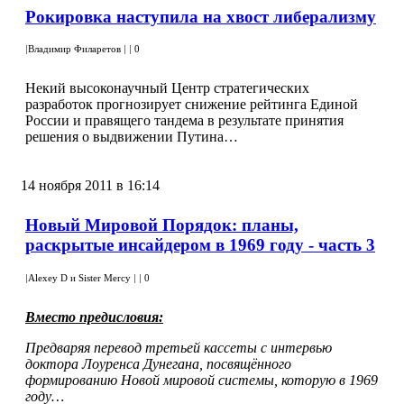
Рокировка наступила на хвост либерализму
|
Владимир Филаретов
|
|
0
Некий высоконаучный Центр стратегических
разработок прогнозирует снижение рейтинга Единой
России и правящего тандема в результате принятия
решения о выдвижении Путина…
14 ноября 2011 в 16:14
Новый Мировой Порядок: планы,
раскрытые инсайдером в 1969 году - часть 3
|
Alexey D и Sister Mercy
|
|
0
Вместо предисловия:
Предваряя перевод третьей кассеты с интервью
доктора Лоуренса Дунегана, посвящённого
формированию Новой мировой системы, которую в 1969
году…