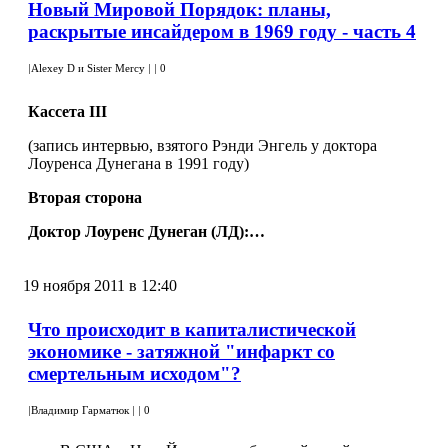
Новый Мировой Порядок: планы,
раскрытые инсайдером в 1969 году - часть 4
|
Alexey D и Sister Mercy
|
|
0
Кассета
III
(запись интервью, взятого Рэнди Энгель у доктора
Лоуренса Дунегана в 1991 году)
Вторая сторона
Доктор Лоуренс Дунеган (ЛД):…
19 ноября 2011 в 12:40
Что происходит в капиталистической
экономике - затяжной "инфаркт со
смертельным исходом"?
|
Владимир Гарматюк
|
|
0