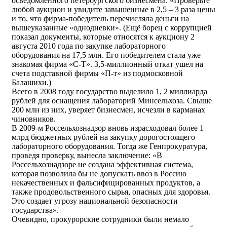
осведомлённого петербургского бизнесмена: «Проверьте
любой аукцион и увидите завышенные в 2,5 – 3 раза цены
и то, что фирма-победитель перечисляла деньги на
вышеуказанные «однодневки». (Ещё борец с коррупцией
показал документы, которые относятся к аукциону 2
августа 2010 года по закупке лабораторного
оборудования на 17,5 млн. Его победителем стала уже
знакомая фирма «С-Т». 3,5-миллионный откат ушел на
счета подставной фирмы «П-т» из подмосковной
Балашихи.)
Всего в 2008 году государство выделило 1, 2 миллиарда
рублей для оснащения лабораторий Минсельхоза. Свыше
200 млн из них, уверяет бизнесмен, исчезли в карманах
чиновников.
В 2009-м Россельхознадзор вновь израсходовал более 1
млрд бюджетных рублей на закупку дорогостоящего
лабораторного оборудования. Тогда же Генпрокуратура,
проведя проверку, вынесла заключение: «В
Россельхознадзоре не создана эффективная система,
которая позволила бы не допускать ввоз в Россию
некачественных и фальсифицированных продуктов, а
также продовольственного сырья, опасных для здоровья.
Это создает угрозу национальной безопасности
государства».
Очевидно, прокурорские сотрудники были немало