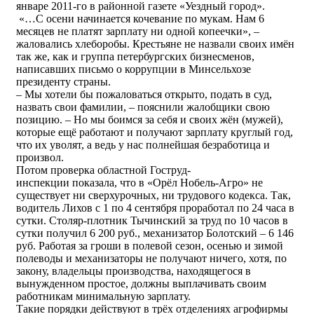
январе 2011-го в районной газете «Уездный город».
«…С осени начинается кочевание по мукам. Нам 6
месяцев не платят зарплату ни одной копеечки», –
жаловались хлеборобы. Крестьяне не назвали своих имён
так же, как и группа петербургских бизнесменов,
написавших письмо о коррупции в Минсельхозе
президенту страны.
– Мы хотели бы пожаловаться открыто, подать в суд,
назвать свои фамилии, – пояснили жалобщики свою
позицию. – Но мы боимся за себя и своих жён (мужей),
которые ещё работают и получают зарплату круглый год,
что их уволят, а ведь у нас полнейшая безработица и
произвол.
Потом проверка областной Гоструд-
инспекции показала, что в «Орёл Нобель-Агро» не
существует ни сверхурочных, ни трудового кодекса. Так,
водитель Лихов с 1 по 4 сентября проработал по 24 часа в
сутки. Столяр-плотник Тычинский за труд по 10 часов в
сутки получил 6 200 руб., механизатор Болотский – 6 146
руб. Работая за гроши в полевой сезон, осенью и зимой
полеводы и механизаторы не получают ничего, хотя, по
закону, владельцы производства, находящегося в
вынужденном простое, должны выплачивать своим
работникам минимальную зарплату.
Такие порядки действуют в трёх отделениях агрофирмы