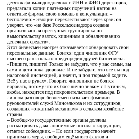
десяток фирм-«однодневок» с ИНН и ФИО директоров,
предлагали копии платёжных поручений-взяток на
откатные фирмы, свою помощь и консультации –
бесполезно!» Эмоции перехлёстывают через край: он
уверяет, что «на базе Россельхознадзора создана
организованная преступная группировка по
вымогательству взяток, хищениям и обналичиванию
денежных средств».
Этот бизнесмен наотрез отказывается обнародовать свои
персональные данные. Боится: один чиновник ФГУ
высшего ранга как-то предупредил друзей бизнесмена:
«Пишите, пишите! Только не забудьте, что у вас семьи, вы
сами и дети пока здоровые. И не забудьте, что все вы под
налоговой инспекцией, а значит, и под тюрьмой ходите.
Всё у нас в руках». Говорит, чиновники не боятся
воровать, потому что их босс лично знаком с Путиным,
якобы, находится под покровительством премьера. В
личном разговоре бизнесмен называет фамилии
руководителей служб Минсельхоза и их сотрудников,
создавших «откатный механизм» в сельском хозяйстве
страны.
– Вообще-то государственные органы должны
рассматривать даже анонимные письма о коррупции, –
отметил собеседник. – Но если государство начнёт
принимать меры, сообщим ещё много фактов и