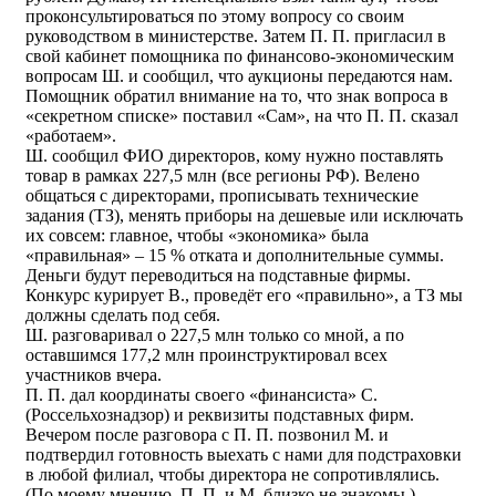
проконсультироваться по этому вопросу со своим
руководством в министерстве. Затем П. П. пригласил в
свой кабинет помощника по финансово-экономическим
вопросам Ш. и сообщил, что аукционы передаются нам.
Помощник обратил внимание на то, что знак вопроса в
«секретном списке» поставил «Сам», на что П. П. сказал
«работаем».
Ш. сообщил ФИО директоров, кому нужно поставлять
товар в рамках 227,5 млн (все регионы РФ). Велено
общаться с директорами, прописывать технические
задания (ТЗ), менять приборы на дешевые или исключать
их совсем: главное, чтобы «экономика» была
«правильная» – 15 % отката и дополнительные суммы.
Деньги будут переводиться на подставные фирмы.
Конкурс курирует В., проведёт его «правильно», а ТЗ мы
должны сделать под себя.
Ш. разговаривал о 227,5 млн только со мной, а по
оставшимся 177,2 млн проинструктировал всех
участников вчера.
П. П. дал координаты своего «финансиста» С.
(Россельхознадзор) и реквизиты подставных фирм.
Вечером после разговора с П. П. позвонил М. и
подтвердил готовность выехать с нами для подстраховки
в любой филиал, чтобы директора не сопротивлялись.
(По моему мнению, П. П. и М. близко не знакомы.)