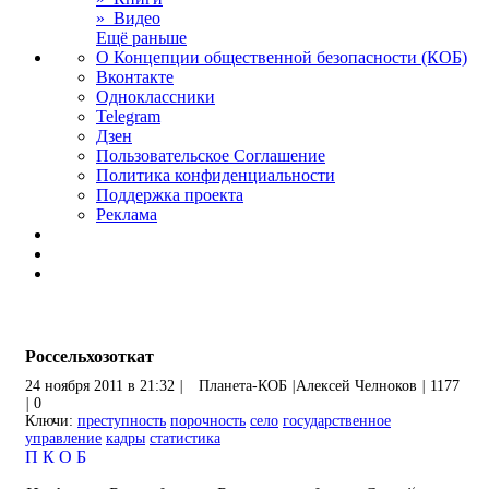
» Видео
Ещё раньше
О Концепции общественной безопасности (КОБ)
Вконтакте
Одноклассники
Telegram
Дзен
Пользовательское Соглашение
Политика конфиденциальности
Поддержка проекта
Реклама
Россельхозоткат
24 ноября 2011 в 21:32
|
Планета-КОБ
|
Алексей Челноков
|
1177
|
0
Ключи:
преступность
порочность
село
государственное
управление
кадры
статистика
П
К
О
Б