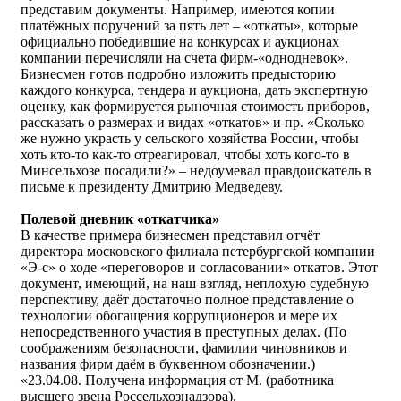
представим документы. Например, имеются копии
платёжных поручений за пять лет – «откаты», которые
официально победившие на конкурсах и аукционах
компании перечисляли на счета фирм-«однодневок».
Бизнесмен готов подробно изложить предысторию
каждого конкурса, тендера и аукциона, дать экспертную
оценку, как формируется рыночная стоимость приборов,
рассказать о размерах и видах «откатов» и пр. «Сколько
же нужно украсть у сельского хозяйства России, чтобы
хоть кто-то как-то отреагировал, чтобы хоть кого-то в
Минсельхозе посадили?» – недоумевал правдоискатель в
письме к президенту Дмитрию Медведеву.
Полевой дневник «откатчика»
В качестве примера бизнесмен представил отчёт
директора московского филиала петербургской компании
«Э-с» о ходе «переговоров и согласовании» откатов. Этот
документ, имеющий, на наш взгляд, неплохую судебную
перспективу, даёт достаточно полное представление о
технологии обогащения коррупционеров и мере их
непосредственного участия в преступных делах. (По
соображениям безопасности, фамилии чиновников и
названия фирм даём в буквенном обозначении.)
«23.04.08. Получена информация от М. (работника
высшего звена Россельхознадзора).