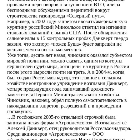
провалами переговоров о вступлении в ВТО, или за
бесплодными обсуждениями перипетий вокруг
строительства газопровода «Северный путь».
Например, в 2002 году запретом ввозить американскую
курятину российский Минсельхоз ответил на изгнание
стальных компаний с рынка США. После обнаружения
сальмонеллы в 15 контрольных пробах Данкверт твердо
заявил, что экспорт «ножек Буша» будет запрещён не
меньше, чем на несколько месяцев.
Уже тогда, десять лет назад, чиновник оказался субъектом
мировой политики, можно сказать, одним из когорты
вершителей судеб мира, хотя цены на курятину в России
после этого выросли почти на треть. А в 2004-м, когда
был создан Россельхознадзор, это главное в сельском
хозяйстве контрольное учреждение возглавил Данкверт,
четыре предыдущих года занимавший должность
заместителя Первого Министра сельского хозяйства.
Чиновник, наконец, обрёл полную самостоятельность в
накладывании запретов, разрешений и в проведении
госзакупок.
…В госбюджете 2005-го отдельной строчкой была
записана некая фирма «Агроплемсоюз». Возглавляет её
Алексей Данкверт, отец руководителя Россельхознадзора.
Среди акционеров «Агроплемсоюза» – ООО
«Агробизнес», которым владеют Инна Данкверт (жена