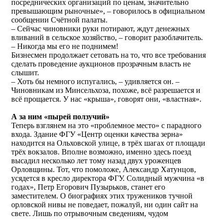
посреднических организаций по ценам, значительно
превышающим рыночные», – говорилось в официальном
сообщении Счётной палаты.
– Сейчас чиновники руки потирают, ждут денежных
вливаний в сельское хозяйство, – говорит разоблачитель.
– Никогда мы его не поднимем!
Бизнесмен продолжает сетовать на то, что все требования
сделать проведение аукционов прозрачным власть не
слышит.
– Хоть бы немного испугались, – удивляется он. –
Чиновникам из Минсельхоза, похоже, всё разрешается и
всё прощается. У нас «крыша», говорят они, «властная».
А за ним «пырей ползучий»
Теперь взглянем на это «проблемное место» с парадного
входа. Здание ФГУ «Центр оценки качества зерна»
находится на Ольховской улице, в трёх шагах от площади
трёх вокзалов. Вполне возможно, именно здесь поезд
высадил несколько лет тому назад двух уроженцев
Орловщины. Тот, что помоложе, Александр Хатунцов,
усядется в кресло директора ФГУ. Солидный мужчина «в
годах», Петр Егорович Пузырьков, станет его
заместителем. О биографиях этих тружеников тучной
орловской нивы не поведает, пожалуй, ни один сайт на
свете. Лишь по отрывочным сведениям, чудом