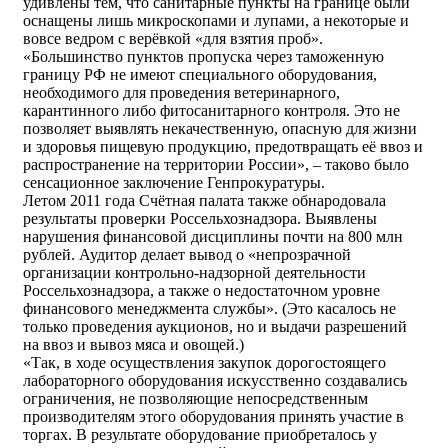
удивлены тем, что санитарные пункты на границе были
оснащены лишь микроскопами и лупами, а некоторые и
вовсе ведром с верёвкой «для взятия проб».
«Большинство пунктов пропуска через таможенную
границу РФ не имеют специального оборудования,
необходимого для проведения ветеринарного,
карантинного либо фитосанитарного контроля. Это не
позволяет выявлять некачественную, опасную для жизни
и здоровья пищевую продукцию, предотвращать её ввоз и
распространение на территории России», – таково было
сенсационное заключение Генпрокуратуры.
Летом 2011 года Счётная палата также обнародовала
результаты проверки Россельхознадзора. Выявлены
нарушения финансовой дисциплины почти на 800 млн
рублей. Аудитор делает вывод о «непрозрачной
организации контрольно-надзорной деятельности
Россельхознадзора, а также о недостаточном уровне
финансового менеджмента службы». (Это касалось не
только проведения аукционов, но и выдачи разрешений
на ввоз и вывоз мяса и овощей.)
«Так, в ходе осуществления закупок дорогостоящего
лабораторного оборудования искусственно создавались
ограничения, не позволяющие непосредственным
производителям этого оборудования принять участие в
торгах. В результате оборудование приобреталось у