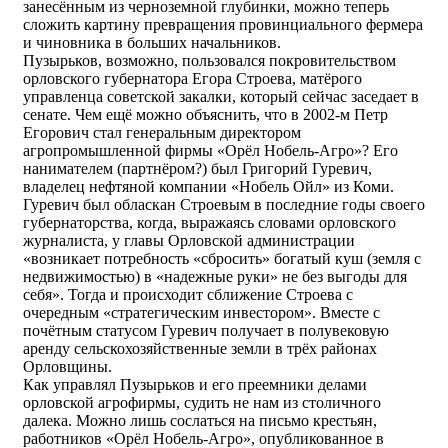
занесённым из черноземной глубинки, можно теперь
сложить картину превращения провинциального фермера
и чиновника в больших начальников.
Пузырьков, возможно, пользовался покровительством
орловского губернатора Егора Строева, матёрого
управленца советской закалки, который сейчас заседает в
сенате. Чем ещё можно объяснить, что в 2002-м Петр
Егорович стал генеральным директором
агропромышленной фирмы «Орёл Нобель-Агро»? Его
нанимателем (партнёром?) был Григорий Гуревич,
владелец нефтяной компании «Нобель Ойл» из Коми.
Гуревич был обласкан Строевым в последние годы своего
губернаторства, когда, выражаясь словами орловского
журналиста, у главы Орловской администрации
«возникает потребность «сбросить» богатый куш (земля с
недвижимостью) в «надежные руки» не без выгоды для
себя». Тогда и происходит сближение Строева с
очередным «стратегическим инвестором». Вместе с
почётным статусом Гуревич получает в полувековую
аренду сельскохозяйственные земли в трёх районах
Орловщины.
Как управлял Пузырьков и его преемники делами
орловской агрофирмы, судить не нам из столичного
далека. Можно лишь сослаться на письмо крестьян,
работников «Орёл Нобель-Агро», опубликованное в