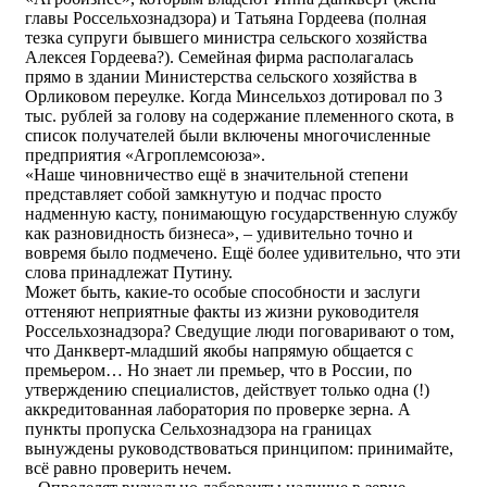
главы Россельхознадзора) и Татьяна Гордеева (полная
тезка супруги бывшего министра сельского хозяйства
Алексея Гордеева?). Семейная фирма располагалась
прямо в здании Министерства сельского хозяйства в
Орликовом переулке. Когда Минсельхоз дотировал по 3
тыс. рублей за голову на содержание племенного скота, в
список получателей были включены многочисленные
предприятия «Агроплемсоюза».
«Наше чиновничество ещё в значительной степени
представляет собой замкнутую и подчас просто
надменную касту, понимающую государственную службу
как разновидность бизнеса», – удивительно точно и
вовремя было подмечено. Ещё более удивительно, что эти
слова принадлежат Путину.
Может быть, какие-то особые способности и заслуги
оттеняют неприятные факты из жизни руководителя
Россельхознадзора? Сведущие люди поговаривают о том,
что Данкверт-младший якобы напрямую общается с
премьером… Но знает ли премьер, что в России, по
утверждению специалистов, действует только одна (!)
аккредитованная лаборатория по проверке зерна. А
пункты пропуска Сельхознадзора на границах
вынуждены руководствоваться принципом: принимайте,
всё равно проверить нечем.