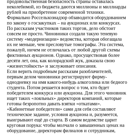
продовольственная безопасность страны оставалась
неколебимой, из бюджета даются миллионы и миллиарды
рублей на приобретение современной техники.
Формально Россельхознадзор обзаводится оборудованием
по закону о госзакупках – на аукционах или конкурсах.
По рассказам участников таких торгов, дело обстоит
совсем не просто. Чиновники создали такую теневую
систему «модернизации» ведомства, которая обогащала
их не меньше, чем пресловутые томографы. Эта система,
пожалуй, ничем не отличалась от любой другой схемы
фиктивных аукционов. Однако, просуществовав более
десяти лет, она, как колорадский жук, доказала свою
«жизнестойкость» и заслуживает описания.
Если верить подробным рассказам разоблачителей,
первым делом чиновники регистрируют фирму-
однодневку на имя какого-нибудь алкоголика или бедного
студента. Потом решается вопрос о том, кто будет
победителем конкурса или аукциона. Для этого чиновник
ищет таких «лояльных» директоров компаний, которые
готовы безропотно давать взятки «откатами».
«Кабинетные победители» сами для себя составляют
техническое задание, условия аукциона и, разумеется,
выигрывают ещё до старта. В самом ведомстве царит
круговая порука: чтобы молчали о завышенных ценах на
оборудование, директорам филиалов и сотрудникам,