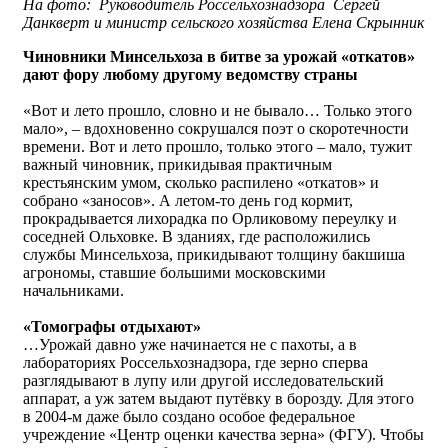
На фото: Руководитель Россельхознадзора Сергей
Данкверт и министр сельского хозяйства Елена Скрынник
Чиновники Минсельхоза в битве за урожай «откатов»
дают фору любому другому ведомству страны
«Вот и лето прошло, словно и не бывало… Только этого
мало», – вдохновенно сокрушался поэт о скоротечности
времени. Вот и лето прошло, только этого – мало, тужит
важный чиновник, прикидывая практичным
крестьянским умом, сколько распилено «откатов» и
собрано «заносов». А летом-то день год кормит,
прокрадывается лихорадка по Орликовому переулку и
соседней Ольховке. В зданиях, где расположились
службы Минсельхоза, прикидывают толщину бакшиша
агрономы, ставшие большими московскими
начальниками.
«Томографы отдыхают»
…Урожай давно уже начинается не с пахоты, а в
лабораториях Россельхознадзора, где зерно сперва
разглядывают в лупу или другой исследовательский
аппарат, а уж затем выдают путёвку в борозду. Для этого
в 2004-м даже было создано особое федеральное
учреждение «Центр оценки качества зерна» (ФГУ). Чтобы