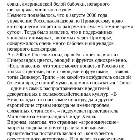
совки, американской белой бабочки, непарного
шелкопряда, японского жука».
Немного подзабылось, что в августе 2008 года
управление Россельхознадзора по Приморскому краю
категорически запретило разгружать суда «в тёмное время
суток». Тогда было заявлено, что в подержанных
японских иномарках, ввозимых через Приморье,
обнаружилось очень много бабочек и яйцекладок
непарного шелкопряда.
А в 2005-м Россельхознадзор ввёл запрет на ввоз из
Нидерландов цветов, овощей и фруктов одновременно.
«Есть опасения, что трипс может попасть в Россию не
только с цветами, но и с овощами и фруктами», – заявлял
тогда Данкверт. Трипс – не какой-то возбудитель опасной
болезни вроде свиной чумы, как могло показаться. Трипс
– один из самых распространённых вредителей
декоративных и сельскохозяйственных культур. «В
Нидерландах это насекомое повсюду, да и другие
европейские страны никогда не имели проблем,
связанных с трипсом», – недоумевал представитель
Минсельхоза Нидерландов Синди Хедра.
Впрочем, заметим, что странные «агрономические»
запреты следовали почти сразу за призывами
правительства поставить заслон от «конкурентов
отечественного автопрома». Или вслед за очередными