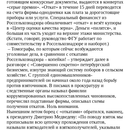
готовящим конкурсные документы, выдаются в конвертах
«серые премии». «Откат» в течение 15 дней переводится
на счета фирмы-однодневки как плата за дорогостоящие
приборы или услуги. Специальный финансист из
Россельхознадзора обналичивает «откат» и везёт купюры
в «Центр оценки качества зерна». Деньги «пилятся», и
большая их часть уходит на верхние этажи министерства.
(Кстати, говорят, руководство ФГУ работает по
совместительству в Россельхознадзоре и наоборот.)
– Томографы, по которым сейчас возбуждаются
уголовные дела, в сравнении с откатами
Россельхознадзора – копейки! – утверждает далее в
разговоре с «Совершенно секретно» петербургский
бизнесмен, изнутри знающий систему поборов в сельском
хозяйстве. С группой единомышленников-
предпринимателей он начинал около года назад борьбу
против взяточников. В письмах в прокуратуру и
следственные органы называл фамилии
коррумпированных высокопоставленных чиновников,
перечислял подставные фирмы, описывал схемы
получения откатов. Ноль внимания.
Нынешним летом борец с «откатами» обратился, наконец,
к президенту Дмитрию Медведеву: «По поводу взяток мы
прописывали всю цепочку прохождения откатов,
называли взяткодателей и взяткополучателей, указывали