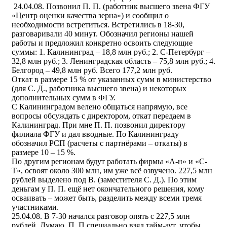
24.04.08. Позвонил П. П. (работник высшего звена ФГУ
«Центр оценки качества зерна») и сообщил о
необходимости встретиться. Встретились в 18-30,
разговаривали 40 минут. Обозначил регионы нашей
работы и предложил конкретно освоить следующие
суммы: 1. Калининград – 18,8 млн руб.; 2. С-Петербург –
32,8 млн руб.; 3. Ленинградская область – 75,8 млн руб.; 4.
Белгород – 49,8 млн руб. Всего 177,2 млн руб.
Откат в размере 15 % от указанных сумм в министерство
(для С. Д., работника высшего звена) и некоторых
дополнительных сумм в ФГУ.
С Калининградом велено общаться напрямую, все
вопросы обсуждать с директором, откат передаем в
Калининград. При мне П. П. позвонил директору
филиала ФГУ и дал вводные. По Калининграду
обозначил РСП (расчеты с партнёрами – откаты) в
размере 10 – 15 %.
По другим регионам будут работать фирмы «А-н» и «С-
Т», освоят около 300 млн, им уже всё озвучено. 227,5 млн
рублей выделено под В. (заместителя С. Д.). По этим
деньгам у П. П. ещё нет окончательного решения, кому
осваивать – может быть, разделить между всеми тремя
участниками.
25.04.08. В 7-30 начался разговор опять с 227,5 млн
рублей. Думаю, П. П.специально взял тайм-аут, чтобы