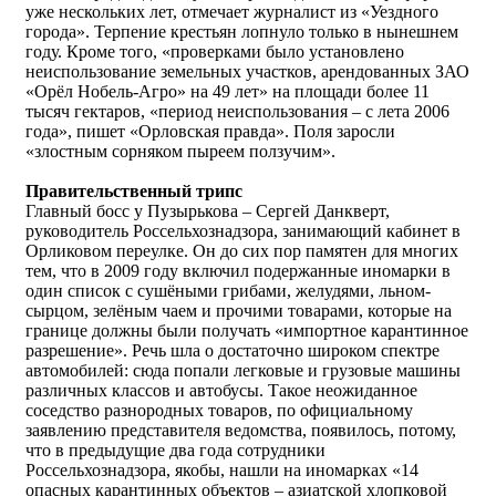
уже нескольких лет, отмечает журналист из «Уездного
города». Терпение крестьян лопнуло только в нынешнем
году. Кроме того, «проверками было установлено
неиспользование земельных участков, арендованных ЗАО
«Орёл Нобель-Агро» на 49 лет» на площади более 11
тысяч гектаров, «период неиспользования – с лета 2006
года», пишет «Орловская правда». Поля заросли
«злостным сорняком пыреем ползучим».
Правительственный трипс
Главный босс у Пузырькова – Сергей Данкверт,
руководитель Россельхознадзора, занимающий кабинет в
Орликовом переулке. Он до сих пор памятен для многих
тем, что в 2009 году включил подержанные иномарки в
один список с сушёными грибами, желудями, льном-
сырцом, зелёным чаем и прочими товарами, которые на
границе должны были получать «импортное карантинное
разрешение». Речь шла о достаточно широком спектре
автомобилей: сюда попали легковые и грузовые машины
различных классов и автобусы. Такое неожиданное
соседство разнородных товаров, по официальному
заявлению представителя ведомства, появилось, потому,
что в предыдущие два года сотрудники
Россельхознадзора, якобы, нашли на иномарках «14
опасных карантинных объектов – азиатской хлопковой