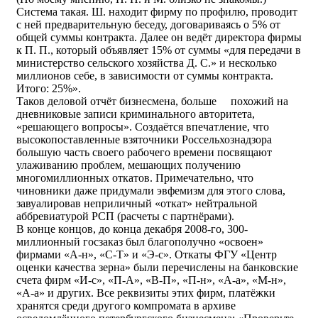
Система такая. Ш. находит фирму по профилю, проводит
с ней предварительную беседу, договариваясь о 5% от
общей суммы контракта. Далее он ведёт директора фирмы
к П. П., который объявляет 15% от суммы «для передачи в
министерство сельского хозяйства Д. С.» и несколько
миллионов себе, в зависимости от суммы контракта.
Итого: 25%».
Таков деловой отчёт бизнесмена, больше похожий на
дневниковые записи криминального авторитета,
«решающего вопросы». Создаётся впечатление, что
высокопоставленные взяточники Россельхознадзора
большую часть своего рабочего времени посвящают
улаживанию проблем, мешающих получению
многомиллионных откатов. Примечательно, что
чиновники даже придумали эвфемизм для этого слова,
завуалировав неприличный «откат» нейтральной
аббревиатурой РСП (расчеты с партнёрами).
В конце концов, до конца декабря 2008-го, 300-
миллионный госзаказ был благополучно «освоен»
фирмами «А-н», «С-Т» и «Э-с». Откаты ФГУ «Центр
оценки качества зерна» были перечислены на банковские
счета фирм «И-с», «П-А», «В-П», «П-н», «А-а», «М-н»,
«А-а» и других. Все реквизиты этих фирм, платёжки
хранятся среди другого компромата в архиве