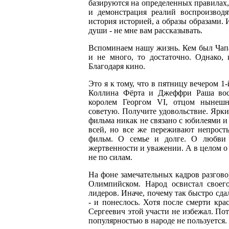
базируются на определенных правилах,
и демонстрация реалий воспроизводя
история историей, а образы образами. 
души - не мне вам рассказывать.
Вспоминаем нашу жизнь. Кем был Чап
и не много, то достаточно. Однако,
Благодаря кино.
Это я к тому, что в пятницу вечером 1
Коллина Фёрта и Джеффри Раша восп
королем Георгом VI, отцом нынешн
советую. Получите удовольствие. Ярки
фильма никак не связано с юбилеями и
всей, но все же переживают непрост
фильм. О семье и долге. О любви
жертвенности и уважении. А в целом о 
не по силам.
На фоне замечательных кадров разгово
Олимпийском. Народ освистал своег
лидеров. Иначе, почему так быстро сд
- и понеслось. Хотя после смерти кра
Сергеевич этой участи не избежал. По
популярностью в народе не пользуется. 