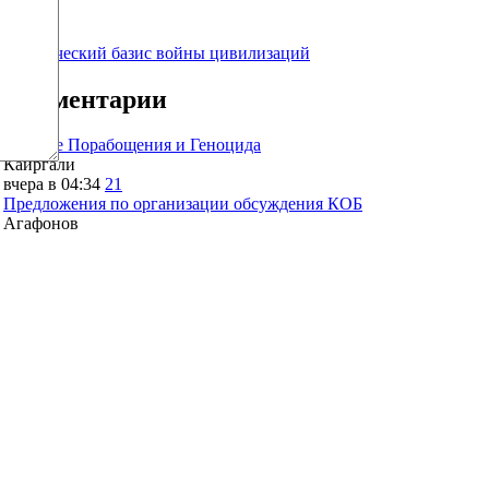
surov
79.5
Генетический базис войны цивилизаций
Комментарии
Оружие Порабощения и Геноцида
Каиргали
вчера в 04:34
21
Предложения по организации обсуждения КОБ
Агафонов