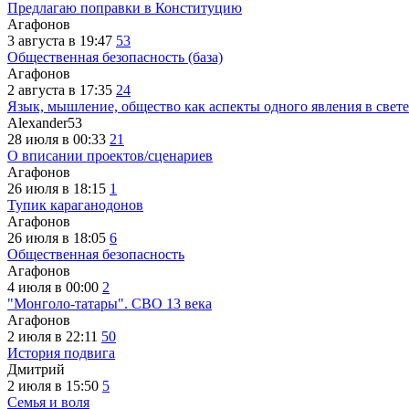
Предлагаю поправки в Конституцию
Агафонов
3 августа в 19:47
53
Общественная безопасность (база)
Агафонов
2 августа в 17:35
24
Язык, мышление, общество как аспекты одного явления в свете
Alexander53
28 июля в 00:33
21
О вписании проектов/сценариев
Агафонов
26 июля в 18:15
1
Тупик караганодонов
Агафонов
26 июля в 18:05
6
Общественная безопасность
Агафонов
4 июля в 00:00
2
"Монголо-татары". СВО 13 века
Агафонов
2 июля в 22:11
50
История подвига
Дмитрий
2 июля в 15:50
5
Семья и воля