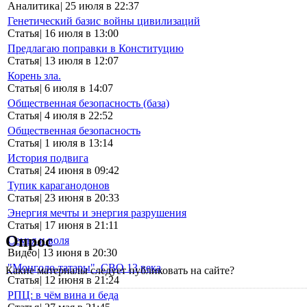
Аналитика
|
25 июля в 22:37
Генетический базис войны цивилизаций
Статья
|
16 июля в 13:00
Предлагаю поправки в Конституцию
Статья
|
13 июля в 12:07
Корень зла.
Статья
|
6 июля в 14:07
Общественная безопасность (база)
Статья
|
4 июля в 22:52
Общественная безопасность
Статья
|
1 июля в 13:14
История подвига
Статья
|
24 июня в 09:42
Тупик караганодонов
Статья
|
23 июня в 20:33
Энергия мечты и энергия разрушения
Статья
|
17 июня в 21:11
Опрос
Семья и воля
Видео
|
13 июня в 20:30
"Монголо-татары". СВО 13 века
Какие материалы следует публиковать на сайте?
Статья
|
12 июня в 21:24
РПЦ: в чём вина и беда