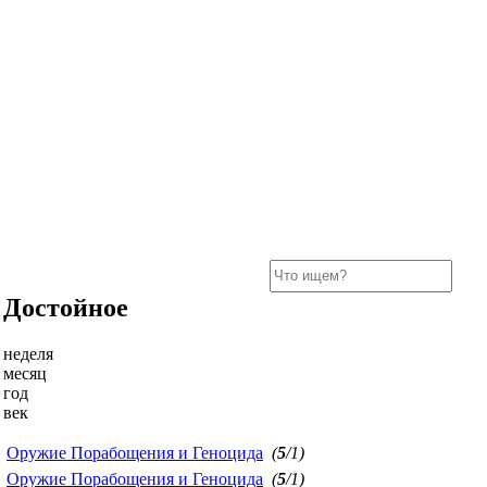
Достойное
неделя
месяц
год
век
Оружие Порабощения и Геноцида
(
5
/1)
Оружие Порабощения и Геноцида
(
5
/1)