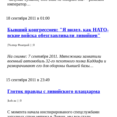
император…
18 сентября 2011 в 01:00
Бывший конгрессмен: "Я видел, как НАТО-
вские войска обезглавливали ливийцев"
|
Уолтер Фонтрой
|
|
0
На снимке: 7 сентября 2011. Мятежники захватили
военный автомобиль 32-го пехотного полка Каддафи и
разворачивают его для обороны бывшей базы…
15 сентября 2011 в 23:49
Глоток правды с ливийского плацдарма
|
kob.su
|
|
0
С момента начала инспирированого спецслужбами
западных стран мятежа в Ливии, мы все стали