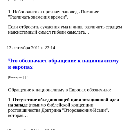
1. Небополитика признает заповедь Писания:
"Различать знамения времен".
Если отбросить суждения ума и лишь различить сердцем
надсистемный смысл гибели самолета…
12 сентября 2011 в 22:14
Что обозначает обращение к национализму
в европах
|
Пожарыч
|
|
0
Обращение к национализму в Европах обозначило:
1.
Отсутствие объединяющей цивилизационной идеи
на западе
(помимо библейской концепции
ростовщичества Доктрина "Второзакония-Исаии",
которая…