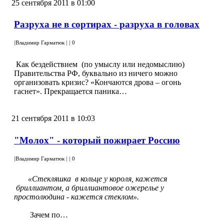
25 сентября 2011 в 01:00
Разруха не в сортирах - разруха в головах
|
Владимир Гарматюк
|
|
0
Как бездействием (по умыслу или недомыслию)
Правительства РФ, буквально из ничего можно
организовать кризис? «Кончаются дрова – огонь
гаснет». Прекращается паника…
21 сентября 2011 в 10:03
"Молох" - который пожирает Россию
|
Владимир Гарматюк
|
|
0
«Стекляшка в кольце у короля, кажется
бриллиантом, а бриллиантовое ожерелье у
простолюдина - кажется стеклом».
Зачем по…