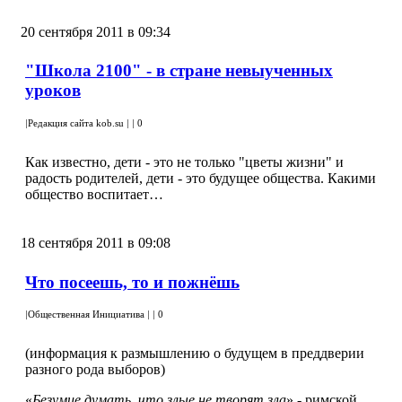
20 сентября 2011 в 09:34
"Школа 2100" - в стране невыученных
уроков
|
Редакция сайта kob.su
|
|
0
Как известно, дети - это не только "цветы жизни" и
радость родителей, дети - это будущее общества. Какими
общество воспитает…
18 сентября 2011 в 09:08
Что посеешь, то и пожнёшь
|
Общественная Инициатива
|
|
0
(информация к размышлению о будущем в преддверии
разного рода выборов)
«
Безумие думать, что злые не творят зла
» - римской