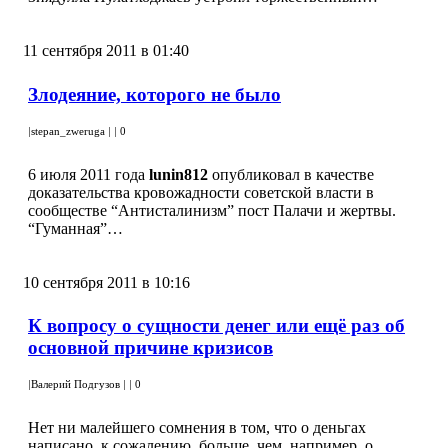
11 сентября 2011 в 01:40
Злодеяние, которого не было
|
stepan_zweruga
|
|
0
6 июля 2011 года
lunin812
опубликовал в качестве
доказательства кровожадности советской власти в
сообществе “Антисталинизм” пост Палачи и жертвы.
“Гуманная”…
10 сентября 2011 в 10:16
К вопросу о сущности денег или ещё раз об
основной причине кризисов
|
Валерий Подгузов
|
|
0
Нет ни малейшего сомнения в том, что о деньгах
написано, к сожалению, больше, чем, например, о