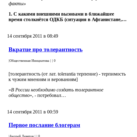
факты»
1. С какими внешними вызовами в ближайшее
время столкнётся ОДКБ (ситуация в Афганистане,…
14 сентября 2011 в 08:49
Вкратце про толерантность
|
Общественная Инициатива
|
|
0
[толерантность (от лат. tolerantia терпение) - терпимость
к чужим мнениям и верованиям]
«
В России необходимо создать толерантное
общество
», - потребовал…
14 сентября 2011 в 00:59
Первое послание блогерам
|
Андрей Девятов
|
|
0