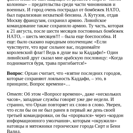
колонны» – предательства среди части чиновников и
военных. И город очень пострадал от бомбежек НАТО,
был парализован нехваткой бензина. А Кутузов, отдав
Москву французам, сохранил армию. Ливийское
командование также сохранило армию. Ту часть, которая
к 21 августа, после шести месяцев постоянных бомбежек
НАТО, – шесть месяцев!!! – была еще боеспособна. И
еще: было сказано народным ополченцам: «Если
чувствуете, что враг сильнее вас, поднимайте
королевский флаг! Ведь в душе вы за Каддафи!» Один
ливийский друг сказал мне арабскую пословицу: «Когда
поднимается буря, трава пригибается!»
Вопрос
: Орхан считает, что «взятие последних городов,
которые сохраняют лояльность Каддафи, – это, в
принципе, Вопрос времени»…
Ответ
: Об этом «Вопросе времени», даже «нескольких
часов», западные службы говорят уже две недели. И
странно, что Орхан повторяет их слово в слово. Уверен,
что если бы он не был ранен в первый же день своей
третьей командировки, он бы «прорвался» через «кордон
информационного умолчания», которым «окружили»
натовцы и мятежники героические города Сирт и Бени
Валид.