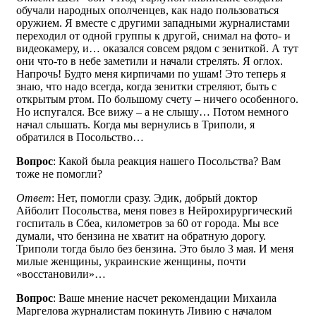
обучали народных ополченцев, как надо пользоваться
оружием. Я вместе с другими западными журналистами
переходил от одной группы к другой, снимал на фото- и
видеокамеру, и… оказался совсем рядом с зениткой. А тут
они что-то в небе заметили и начали стрелять. Я оглох.
Напрочь! Будто меня кирпичами по ушам! Это теперь я
знаю, что надо всегда, когда зенитки стреляют, быть с
открытым ртом. По большому счету – ничего особенного.
Но испугался. Все вижу – а не слышу… Потом немного
начал слышать. Когда мы вернулись в Триполи, я
обратился в Посольство…
Вопрос
: Какой была реакция нашего Посольства? Вам
тоже не помогли?
Ответ
: Нет, помогли сразу. Эдик, добрый доктор
Айболит Посольства, меня повез в Нейрохирургический
госпиталь в Сбеа, километров за 60 от города. Мы все
думали, что бензина не хватит на обратную дорогу.
Триполи тогда было без бензина. Это было 3 мая. И меня
милые женщины, украинские женщины, почти
«восстановили»…
Вопрос
: Ваше мнение насчет рекомендации Михаила
Маргелова журналистам покинуть Ливию с началом