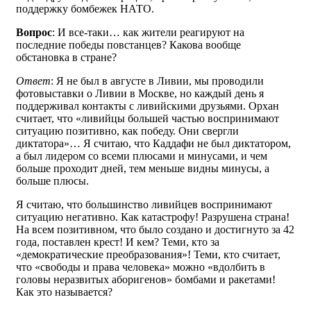
поддержку бомбежек НАТО.
Вопрос
: И все-таки… как жители реагируют на
последние победы повстанцев? Какова вообще
обстановка в стране?
Ответ
: Я не был в августе в Ливии, мы проводили
фотовыставки о Ливии в Москве, но каждый день я
поддерживал контакты с ливийскими друзьями. Орхан
считает, что «ливийцы большей частью воспринимают
ситуацию позитивно, как победу. Они свергли
диктатора»… Я считаю, что Каддафи не был диктатором,
а был лидером со всеми плюсами и минусами, и чем
больше проходит дней, тем меньше видны минусы, а
больше плюсы.
Я считаю, что большинство ливийцев воспринимают
ситуацию негативно. Как катастрофу! Разрушена страна!
На всем позитивном, что было создано и достигнуто за 42
года, поставлен крест! И кем? Теми, кто за
«демократические преобразования»! Теми, кто считает,
что «свободы и права человека» можно «вдолбить в
головы неразвитых аборигенов» бомбами и ракетами!
Как это называется?