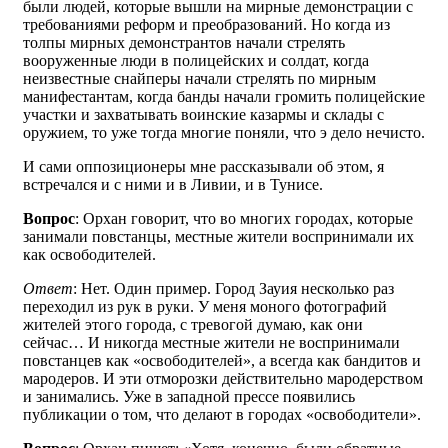
были людей, которые вышли на мирные демонстрации с
требованиями реформ и преобразований. Но когда из
толпы мирных демонстрантов начали стрелять
вооруженные люди в полицейских и солдат, когда
неизвестные снайперы начали стрелять по мирным
манифестантам, когда банды начали громить полицейские
участки и захватывать воинские казармы и склады с
оружием, то уже тогда многие поняли, что э дело нечисто.
И сами оппозиционеры мне рассказывали об этом, я
встречался и с ними и в Ливии, и в Тунисе.
Вопрос
: Орхан говорит, что во многих городах, которые
занимали повстанцы, местные жители воспринимали их
как освободителей.
Ответ
: Нет. Один пример. Город Зауия несколько раз
переходил из рук в руки. У меня моного фотографий
жителей этого города, с тревогой думаю, как они
сейчас… И никогда местные жители не воспринимали
повстанцев как «освободителей», а всегда как бандитов и
мародеров. И эти отморозки действительно мародерством
и занимались. Уже в западной прессе появились
публикации о том, что делают в городах «освободители».