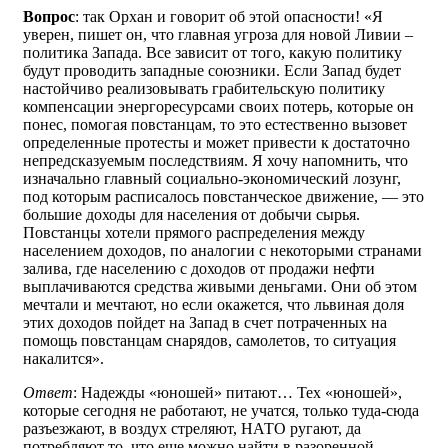
Вопрос
: так Орхан и говорит об этой опасности! «Я
уверен, пишет он, что главная угроза для новой Ливии –
политика Запада. Все зависит от того, какую политику
будут проводить западные союзники. Если Запад будет
настойчиво реализовывать грабительскую политику
компенсации энергоресурсами своих потерь, которые он
понес, помогая повстанцам, то это естественно вызовет
определенные протесты и может привести к достаточно
непредсказуемым последствиям. Я хочу напомнить, что
изначально главный социально-экономический лозунг,
под которым расписалось повстанческое движение, — это
большие доходы для населения от добычи сырья.
Повстанцы хотели прямого распределения между
населением доходов, по аналогии с некоторыми странами
залива, где населению с доходов от продажи нефти
выплачиваются средства живыми деньгами. Они об этом
мечтали и мечтают, но если окажется, что львиная доля
этих доходов пойдет на Запад в счет потраченных на
помощь повстанцам снарядов, самолетов, то ситуация
накалится».
Ответ
: Надежды «юношей» питают… Тех «юношей»,
которые сегодня не работают, не учатся, только туда-сюда
разъезжают, в воздух стреляют, НАТО ругают, да
потребляют то, что еще можно найти в разоренной