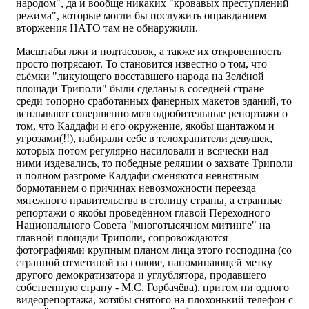
народом", да и вообще никаких "кровавых преступлений
режима", которые могли бы послужить оправданием
вторжения НАТО там не обнаружили.
Масштабы лжи и подтасовок, а также их откровенность
просто потрясают. То становится известно о том, что
съёмки "ликующего восставшего народа на Зелёной
площади Триполи" были сделаны в соседней стране
среди топорно сработанных фанерных макетов зданий, то
всплывают совершенно мозгодробительные репортажи о
том, что Каддафи и его окружение, якобы шантажом и
угрозами(!!), набирали себе в телохранители девушек,
которых потом регулярно насиловали и всячески над
ними издевались, то победные реляции о захвате Триполи
и полном разгроме Каддафи сменяются невнятным
бормотанием о причинах невозможности переезда
мятежного правительства в столицу страны, а странные
репортажи о якобы проведённом главой Переходного
Национального Совета "многотысячном митинге" на
главной площади Триполи, сопровождаются
фотографиями крупным планом лица этого господина (со
странной отметиной на голове, напоминающей метку
другого демократизатора и углублятора, продавшего
собственную страну - М.С. Горбачёва), притом ни одного
видеорепортажа, хотябы снятого на плохонький телефон с