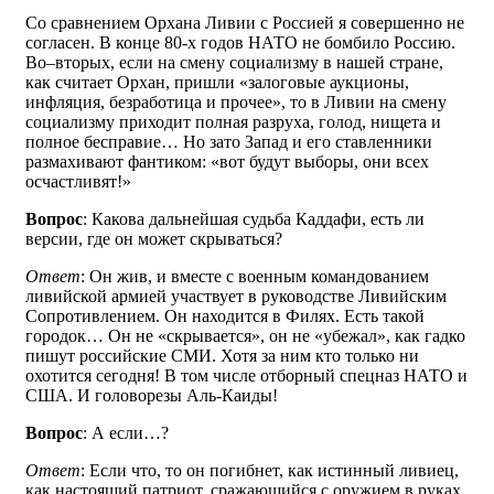
Со сравнением Орхана Ливии с Россией я совершенно не
согласен. В конце 80-х годов НАТО не бомбило Россию.
Во–вторых, если на смену социализму в нашей стране,
как считает Орхан, пришли «залоговые аукционы,
инфляция, безработица и прочее», то в Ливии на смену
социализму приходит полная разруха, голод, нищета и
полное бесправие… Но зато Запад и его ставленники
размахивают фантиком: «вот будут выборы, они всех
осчастливят!»
Вопрос
: Какова дальнейшая судьба Каддафи, есть ли
версии, где он может скрываться?
Ответ
: Он жив, и вместе с военным командованием
ливийской армией участвует в руководстве Ливийским
Сопротивлением. Он находится в Филях. Есть такой
городок… Он не «скрывается», он не «убежал», как гадко
пишут российские СМИ. Хотя за ним кто только ни
охотится сегодня! В том числе отборный спецназ НАТО и
США. И головорезы Аль-Каиды!
Вопрос
: А если…?
Ответ
: Если что, то он погибнет, как истинный ливиец,
как настоящий патриот, сражающийся с оружием в руках