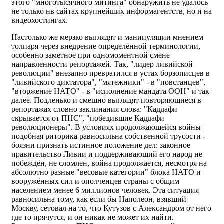
этого "многотысячного митинга" обнаружить не удалось
не только нв сайтах крупнейших информагентств, но и на
видеохостингах.
Настолько же мерзко выглядят и манипуляции мнением
толпаря через внедрение определённой терминологии,
особенно заметное при одномоментной смене
направленности репортажей. Так, "лидер ливийской
революции" внезапно превратился в устах борзописцев в
"ливийского диктатора", "мятежники" - в "повстанцев",
"вторжение НАТО" - в "исполнение мандата ООН" и так
далее. Подленько и смешно выглядят повторяющиеся в
репортажах словно заклинания слова: "Каддафи
скрывается от ПНС", "победившие Каддафи
революционеры". В условиях продолжающейся войны
подобная риторика равносильна собственной трусости -
боязни признать истинное положение дел: законное
правительство Ливии и поддерживающий его народ не
побеждён, не сломлен, война продолжается, несмотря на
абсолютно разные "весовые категории" блока НАТО и
вооружённых сил и ополченцев страны с общим
населением менее 6 миллионов человек. Эта ситуация
равносильна тому, как если бы Наполеон, взявший
Москву, сетовал на то, что Кутузов с Александром от него
где то прячутся, и он никак не может их найти.