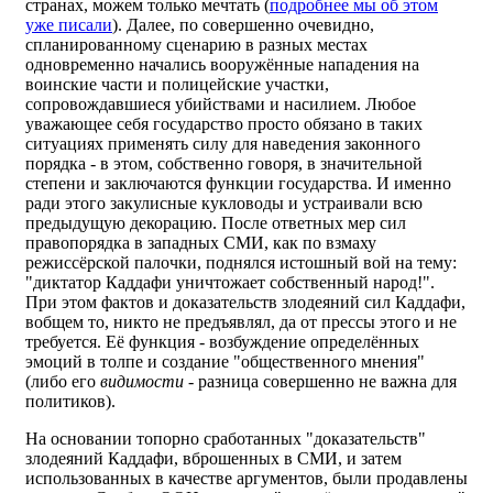
странах, можем только мечтать (
подробнее мы об этом
уже писали
). Далее, по совершенно очевидно,
спланированному сценарию в разных местах
одновременно начались вооружённые нападения на
воинские части и полицейские участки,
сопровождавшиеся убийствами и насилием. Любое
уважающее себя государство просто обязано в таких
ситуациях применять силу для наведения законного
порядка - в этом, собственно говоря, в значительной
степени и заключаются функции государства. И именно
ради этого закулисные кукловоды и устраивали всю
предыдущую декорацию. После ответных мер сил
правопорядка в западных СМИ, как по взмаху
режиссёрской палочки, поднялся истошный вой на тему:
"диктатор Каддафи уничтожает собственный народ!".
При этом фактов и доказательств злодеяний сил Каддафи,
вобщем то, никто не предъявлял, да от прессы этого и не
требуется. Её функция - возбуждение определённых
эмоций в толпе и создание "общественного мнения"
(либо его
видимости
- разница совершенно не важна для
политиков).
На основании топорно сработанных "доказательств"
злодеяний Каддафи, вброшенных в СМИ, и затем
использованных в качестве аргументов, были продавлены