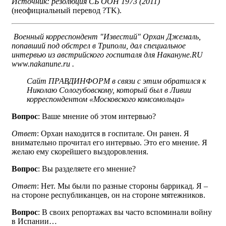
Источник: резолюция СБ ООН 1973 (2011)
(неофициальный перевод ?TK).
Военный корреспондент "Известий" Орхан Джемаль,
попавший под обстрел в Триполи, дал специальное
интервью из австрийского госпиталя для Накануне.RU
www.nakanune.ru .
Сайт ПРАВДИНФОРМ в связи с этим обратился к
Николаю Сологубовскому, который был в Ливии
корреспондентом «Московского комсомольца»
Вопрос
: Ваше мнение об этом интервью?
Ответ
: Орхан находится в госпитале. Он ранен. Я
внимательно прочитал его интервью. Это его мнение. Я
желаю ему скорейшего выздоровления.
Вопрос
: Вы разделяете его мнение?
Ответ
: Нет. Мы были по разные стороны баррикад. Я –
на стороне республиканцев, он на стороне мятежников.
Вопрос
: В своих репортажах вы часто вспоминали войну
в Испании…