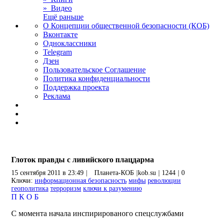
» Видео
Ещё раньше
О Концепции общественной безопасности (КОБ)
Вконтакте
Одноклассники
Telegram
Дзен
Пользовательское Соглашение
Политика конфиденциальности
Поддержка проекта
Реклама
Глоток правды с ливийского плацдарма
15 сентября 2011 в 23:49
|
Планета-КОБ
|
kob.su
|
1244
|
0
Ключи:
информационная безопасность
мифы
революции
геополитика
терроризм
ключи к разумению
П
К
О
Б
С момента начала инспирированого спецслужбами