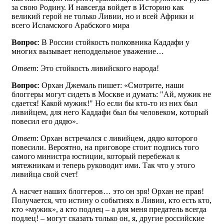
за свою Родину. И навсегда войдет в Историю как
великий герой не только Ливии, но и всей Африки и
всего Исламского Арабского мира
Вопрос
: В России стойкость полковника Каддафи у
многих вызывает неподдельное уважение…
Ответ
: Это стойкость ливийского народа!
Вопрос
: Орхан Джемаль пишет: «Смотрите, наши
блоггеры могут сидеть в Москве и думать: "Ай, мужик не
сдается! Какой мужик!" Но если бы кто-то из них был
ливийцем, для него Каддафи был бы человеком, который
повесил его дядю».
Ответ
: Орхан встречался с ливийцем, дядю которого
повесили. Вероятно, на приговоре стоит подпись того
самого министра юстиции, который перебежал к
мятежникам и теперь руководит ими. Так что у этого
ливийца свой счет!
А насчет наших блоггеров… это он зря! Орхан не прав!
Получается, что истину о событиях в Ливии, кто есть кто,
кто «мужик», а кто подлец – а для меня предатель всегда
подлец! – могут сказать только он, я, другие российские