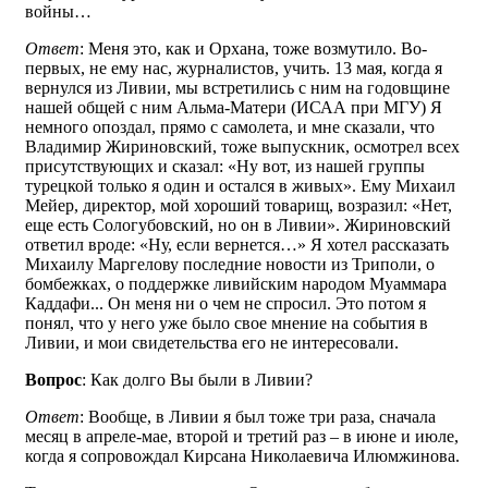
войны…
Ответ
: Меня это, как и Орхана, тоже возмутило. Во-
первых, не ему нас, журналистов, учить. 13 мая, когда я
вернулся из Ливии, мы встретились с ним на годовщине
нашей общей с ним Альма-Матери (ИСАА при МГУ) Я
немного опоздал, прямо с самолета, и мне сказали, что
Владимир Жириновский, тоже выпускник, осмотрел всех
присутствующих и сказал: «Ну вот, из нашей группы
турецкой только я один и остался в живых». Ему Михаил
Мейер, директор, мой хороший товарищ, возразил: «Нет,
еще есть Сологубовский, но он в Ливии». Жириновский
ответил вроде: «Ну, если вернется…» Я хотел рассказать
Михаилу Маргелову последние новости из Триполи, о
бомбежках, о поддержке ливийским народом Муаммара
Каддафи... Он меня ни о чем не спросил. Это потом я
понял, что у него уже было свое мнение на события в
Ливии, и мои свидетельства его не интересовали.
Вопрос
: Как долго Вы были в Ливии?
Ответ
: Вообще, в Ливии я был тоже три раза, сначала
месяц в апреле-мае, второй и третий раз – в июне и июле,
когда я сопровождал Кирсана Николаевича Илюмжинова.