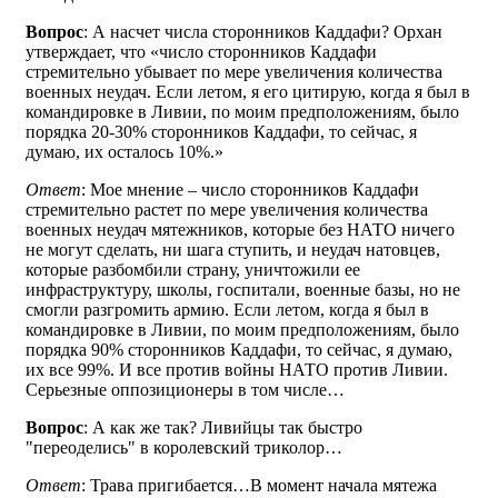
Вопрос
: А насчет числа сторонников Каддафи? Орхан
утверждает, что «число сторонников Каддафи
стремительно убывает по мере увеличения количества
военных неудач. Если летом, я его цитирую, когда я был в
командировке в Ливии, по моим предположениям, было
порядка 20-30% сторонников Каддафи, то сейчас, я
думаю, их осталось 10%.»
Ответ
: Мое мнение – число сторонников Каддафи
стремительно растет по мере увеличения количества
военных неудач мятежников, которые без НАТО ничего
не могут сделать, ни шага ступить, и неудач натовцев,
которые разбомбили страну, уничтожили ее
инфраструктуру, школы, госпитали, военные базы, но не
смогли разгромить армию. Если летом, когда я был в
командировке в Ливии, по моим предположениям, было
порядка 90% сторонников Каддафи, то сейчас, я думаю,
их все 99%. И все против войны НАТО против Ливии.
Серьезные оппозиционеры в том числе…
Вопрос
: А как же так? Ливийцы так быстро
"переоделись" в королевский триколор…
Ответ
: Трава пригибается…В момент начала мятежа