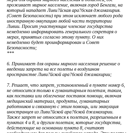
проживает мирное население, включая город Бенгази, на
который нападает Ливи?йская ара?бская джамахирия.
(Совет Безопасности) при этом исключает любого рода
иностранную оккупацию любой части территории
Ливии. Просит участвующие членские государства
немедленно информировать генерального секретаря о
мерах, принятых согласно этому пункту. О них
немедленно будет проинформирован и Совет
Безопасности;
***
6. Принимает для охраны мирного населения решение о
введении запрета на все полеты в воздушном
пространстве Ливи?йской ара?бской джамахирии;
7. Решает, что запрет, установленный в пункте номер 6,
не относится только к гуманитарным полетам, таким,
как поставки или облегчение поставок помощи, включая
медицинский материал, продукты, гуманитарных
работников и связанную с этим помощь, или эвакуация
иностранцев из Ливи?йской ара?бской джамахирии.
Также запрет не относится к полетам, разрешенным в
пунктах 4 и 8, и другим полетам, которые государства,
действующие на основании пункта 8, считают