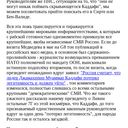
Руководителям же ПНС, сетующим на то, что "они не
могут никак поймать скрывающегося Каддафи", мы
можем посоветовать прийти поискать его в Сирте или
Бен-Валиде.
Вся эта ложь транслируется и тиражируется
крупнейшими мировыми информагентствами, к которым
с рабской готовностью одномоментно примкнули все
крупнейшие, якобы независимые СМИ России. Если до
визита Медведева в мае на G8 тон публикаций в
российских масс-медиа, в основном был сдержанно-
проливийским - журналисты возмущались превышением
НАТО полномочий по мандату ООН, выискивали
истинную подоплёку вторжения, то после визита, когда
президент неожиданно вдруг заявил:
"Россия считает, что
лидер Джамахирии Муаммар Каддафи потерял
легитимность и должен уйти"
, тон комментариев
изменился, полностью слившись со всеми остальными
крупными "демократическими" СМИ. Что же такого
ужасного рассказали нашему президенту о Ливии
остальные 7Г из этой восьмёрки, что Каддафи, до того
признаваемый единственным законным руководителем
вдруг за один день "потерял легитимность", для народа
России так и осталось загадкой.