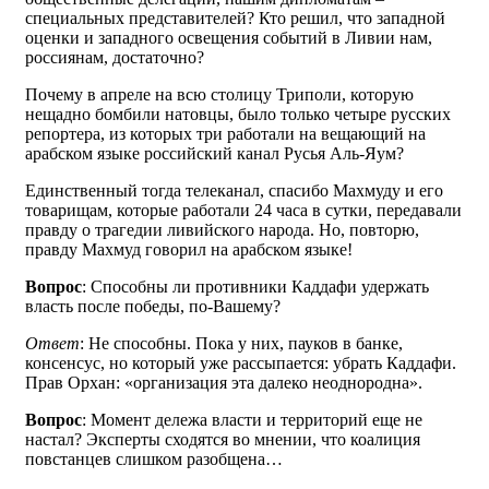
специальных представителей? Кто решил, что западной
оценки и западного освещения событий в Ливии нам,
россиянам, достаточно?
Почему в апреле на всю столицу Триполи, которую
нещадно бомбили натовцы, было только четыре русских
репортера, из которых три работали на вещающий на
арабском языке российский канал Русья Аль-Яум?
Единственный тогда телеканал, спасибо Махмуду и его
товарищам, которые работали 24 часа в сутки, передавали
правду о трагедии ливийского народа. Но, повторю,
правду Махмуд говорил на арабском языке!
Вопрос
: Способны ли противники Каддафи удержать
власть после победы, по-Вашему?
Ответ
: Не способны. Пока у них, пауков в банке,
консенсус, но который уже рассыпается: убрать Каддафи.
Прав Орхан: «организация эта далеко неоднородна».
Вопрос
: Момент дележа власти и территорий еще не
настал? Эксперты сходятся во мнении, что коалиция
повстанцев слишком разобщена…