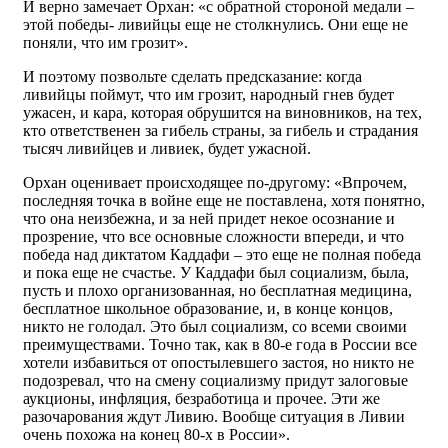
И верно замечает Орхан: «с обратной стороной медали –
этой победы- ливийцы еще не столкнулись. Они еще не
поняли, что им грозит».
И поэтому позвольте сделать предсказание: когда
ливийцы поймут, что им грозит, народный гнев будет
ужасен, и кара, которая обрушится на виновников, на тех,
кто ответственен за гибель страны, за гибель и страдания
тысяч ливийцев и ливиек, будет ужасной.
Орхан оценивает происходящее по-другому: «Впрочем,
последняя точка в войне еще не поставлена, хотя понятно,
что она неизбежна, и за ней придет некое осознание и
прозрение, что все основные сложности впереди, и что
победа над диктатом Каддафи – это еще не полная победа
и пока еще не счастье. У Каддафи был социализм, была,
пусть и плохо организованная, но бесплатная медицина,
бесплатное школьное образование, и, в конце концов,
никто не голодал. Это был социализм, со всеми своими
преимуществами. Точно так, как в 80-е года в России все
хотели избавиться от опостылевшего застоя, но никто не
подозревал, что на смену социализму придут залоговые
аукционы, инфляция, безработица и прочее. Эти же
разочарования ждут Ливию. Вообще ситуация в Ливии
очень похожа на конец 80-х в России».