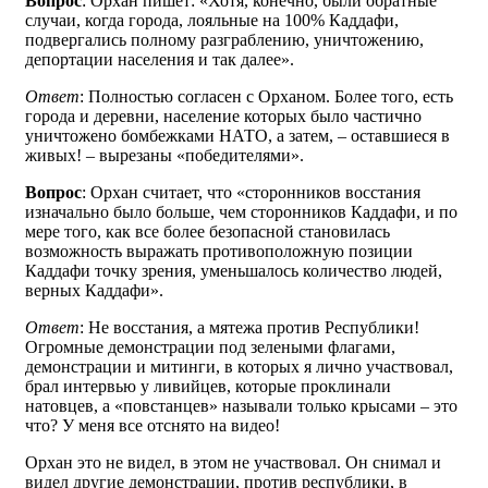
Вопрос
: Орхан пишет: «Хотя, конечно, были обратные
случаи, когда города, лояльные на 100% Каддафи,
подвергались полному разграблению, уничтожению,
депортации населения и так далее».
Ответ
: Полностью согласен с Орханом. Более того, есть
города и деревни, население которых было частично
уничтожено бомбежками НАТО, а затем, – оставшиеся в
живых! – вырезаны «победителями».
Вопрос
: Орхан считает, что «сторонников восстания
изначально было больше, чем сторонников Каддафи, и по
мере того, как все более безопасной становилась
возможность выражать противоположную позиции
Каддафи точку зрения, уменьшалось количество людей,
верных Каддафи».
Ответ
: Не восстания, а мятежа против Республики!
Огромные демонстрации под зелеными флагами,
демонстрации и митинги, в которых я лично участвовал,
брал интервью у ливийцев, которые проклинали
натовцев, а «повстанцев» называли только крысами – это
что? У меня все отснято на видео!
Орхан это не видел, в этом не участвовал. Он снимал и
видел другие демонстрации, против республики, в