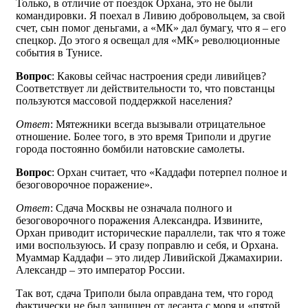
Только, в отличие от поездок Орхана, это не были
командировки. Я поехал в Ливию добровольцем, за свой
счет, сын помог деньгами, а «МК» дал бумагу, что я – его
спецкор. До этого я освещал для «МК» революционные
события в Тунисе.
Вопрос
: Каковы сейчас настроения среди ливийцев?
Соответствует ли действительности то, что повстанцы
пользуются массовой поддержкой населения?
Ответ
: Мятежники всегда вызывали отрицательное
отношение. Более того, в это время Триполи и другие
города постоянно бомбили натовские самолеты.
Вопрос
: Орхан считает, что «Каддафи потерпел полное и
безоговорочное поражение».
Ответ
: Сдача Москвы не означала полного и
безоговорочного поражения Александра. Извините,
Орхан приводит исторические параллели, так что я тоже
ими воспользуюсь. И сразу поправлю и себя, и Орхана.
Муаммар Каддафи – это лидер Ливийской Джамахирии.
Александр – это император России.
Так вот, сдача Триполи была оправдана тем, что город
фактически не был защищен от десанта с моря и «пятой