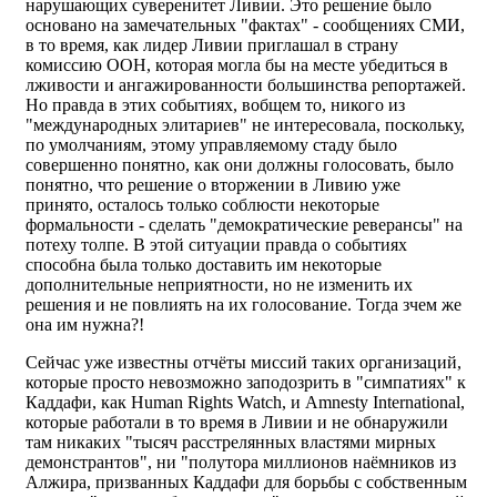
нарушающих суверенитет Ливии. Это решение было
основано на замечательных "фактах" - сообщениях СМИ,
в то время, как лидер Ливии приглашал в страну
комиссию ООН, которая могла бы на месте убедиться в
лживости и ангажированности большинства репортажей.
Но правда в этих событиях, вобщем то, никого из
"международных элитариев" не интересовала, поскольку,
по умолчаниям, этому управляемому стаду было
совершенно понятно, как они должны голосовать, было
понятно, что решение о вторжении в Ливию уже
принято, осталось только соблюсти некоторые
формальности - сделать "демократические реверансы" на
потеху толпе. В этой ситуации правда о событиях
способна была только доставить им некоторые
дополнительные неприятности, но не изменить их
решения и не повлиять на их голосование. Тогда зчем же
она им нужна?!
Сейчас уже известны отчёты миссий таких организаций,
которые просто невозможно заподозрить в "симпатиях" к
Каддафи, как Human Rights Watch, и Amnesty International,
которые работали в то время в Ливии и не обнаружили
там никаких "тысяч расстрелянных властями мирных
демонстрантов", ни "полутора миллионов наёмников из
Алжира, призванных Каддафи для борьбы с собственным