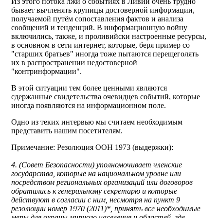
Из этого потока лжи о событиях в Ливии очень трудно
бывает вычленять крупицы достоверной информации,
получаемой путём сопоставления фактов и анализа
сообщений и тенденций. В информационную войну
включились, также, и проливийски настроенные ресурсы,
в основном в сети интернет, которые, беря пример со
"старших братьев" иногда тоже пытаются перещеголять
их в распространении недостоверной
"контринформации".
В этой ситуации тем более ценными являются
сдержанные свидетельства очевидцев событий, которые
иногда появляются на информационном поле.
Одно из теких интервью мы считаем необходимым
представить нашим посетителям.
Примечание: Резолюция ООН 1973 (выдержки):
4. (Совет Безопасности) уполномочивает членские
государства, которые на национальном уровне или
посредством региональных организаций или договоров
обратились к генеральному секретарю и которые
действуют в согласии с ним, несмотря на пункт 9
резолюции номер 1970 (2011)*, принять все необходимые
меры для охраны мирного населения и областей, где