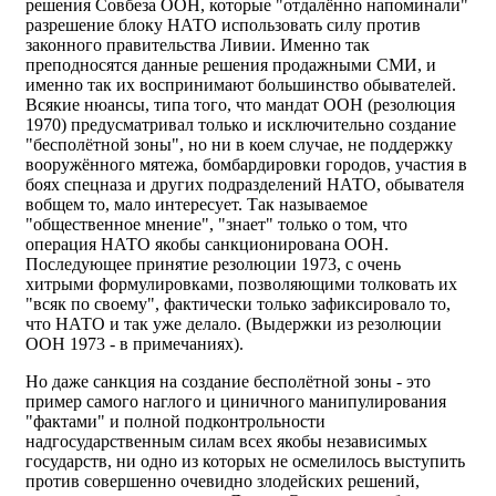
решения Совбеза ООН, которые "отдалённо напоминали"
разрешение блоку НАТО использовать силу против
законного правительства Ливии. Именно так
преподносятся данные решения продажными СМИ, и
именно так их воспринимают большинство обывателей.
Всякие нюансы, типа того, что мандат ООН (резолюция
1970) предусматривал только и исключительно создание
"бесполётной зоны", но ни в коем случае, не поддержку
вооружённого мятежа, бомбардировки городов, участия в
боях спецназа и других подразделений НАТО, обывателя
вобщем то, мало интересует. Так называемое
"общественное мнение", "знает" только о том, что
операция НАТО якобы санкционирована ООН.
Последующее принятие резолюции 1973, с очень
хитрыми формулировками, позволяющими толковать их
"всяк по своему", фактически только зафиксировало то,
что НАТО и так уже делало. (Выдержки из резолюции
ООН 1973 - в примечаниях).
Но даже санкция на создание бесполётной зоны - это
пример самого наглого и циничного манипулирования
"фактами" и полной подконтрольности
надгосударственным силам всех якобы независимых
государств, ни одно из которых не осмелилось выступить
против совершенно очевидно злодейских решений,