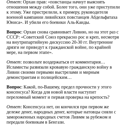
Ответ
: Орхан прав: «повстанцы начнут выяснять
отношения между собой. Более того, они уже приступили
к этому. Уже пристрелили, к примеру, руководителя
военной кампании ливийских повстанцев Абдельфатаха
Юниса». И убили его боевики Аль-Каиды.
Вопрос
: Орхан снова сравнивает Ливию, но на этот раз с
СССР: «Советский Союз прекрасно рос и креп, несмотря
на внутрипартийную дискуссию 20-30 гг. Внутренние
дрязги не приведут к гражданской войне, по крайней
мере, на первом этапе».
Ответ
: позвольте воздержаться от комментария…
Исламисты развязали кровавую гражданскую войну в
Ливии своими первыми выстрелами и мирным
демонстрантам и полицейским…
Вопрос
: Какой, по-Вашему, предел прочности у этого
консенсуса? Когда для новой власти наступит
переломный момент и первая проверка на крепость?
Ответ
: Консенсуса нет, он кончился при первом же
дележе денег, народных денег, которые натовцы сняли с
замороженных народных счетов Ливмм за рубежом и
передали боевикам в Бенгази.