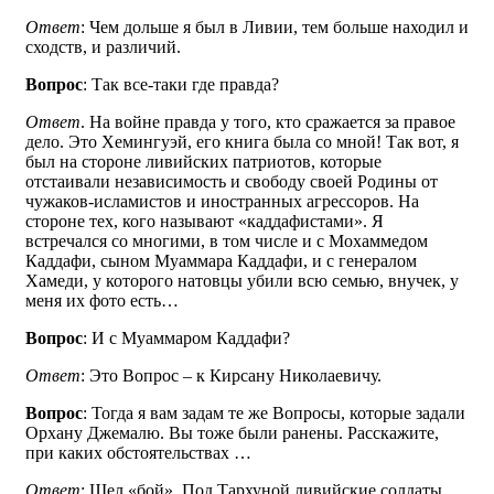
Ответ
: Чем дольше я был в Ливии, тем больше находил и
сходств, и различий.
Вопрос
: Так все-таки где правда?
Ответ
. На войне правда у того, кто сражается за правое
дело. Это Хемингуэй, его книга была со мной! Так вот, я
был на стороне ливийских патриотов, которые
отстаивали независимость и свободу своей Родины от
чужаков-исламистов и иностранных агрессоров. На
стороне тех, кого называют «каддафистами». Я
встречался со многими, в том числе и с Мохаммедом
Каддафи, сыном Муаммара Каддафи, и с генералом
Хамеди, у которого натовцы убили всю семью, внучек, у
меня их фото есть…
Вопрос
: И с Муаммаром Каддафи?
Ответ
: Это Вопрос – к Кирсану Николаевичу.
Вопрос
: Тогда я вам задам те же Вопросы, которые задали
Орхану Джемалю. Вы тоже были ранены. Расскажите,
при каких обстоятельствах …
Ответ
: Шел «бой». Под Тархуной ливийские солдаты