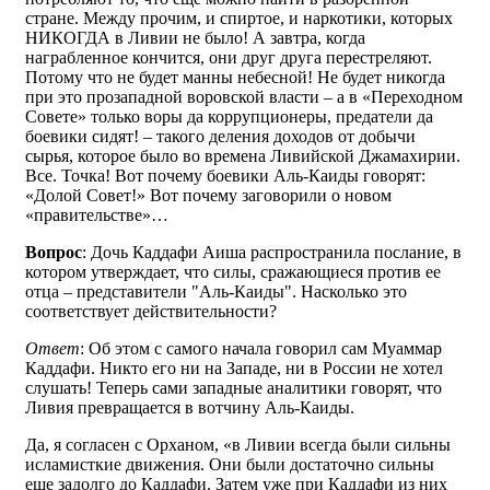
стране. Между прочим, и спиртое, и наркотики, которых
НИКОГДА в Ливии не было! А завтра, когда
награбленное кончится, они друг друга перестреляют.
Потому что не будет манны небесной! Не будет никогда
при это прозападной воровской власти – а в «Переходном
Совете» только воры да коррупционеры, предатели да
боевики сидят! – такого деления доходов от добычи
сырья, которое было во времена Ливийской Джамахирии.
Все. Точка! Вот почему боевики Аль-Каиды говорят:
«Долой Совет!» Вот почему заговорили о новом
«правительстве»…
Вопрос
: Дочь Каддафи Аиша распространила послание, в
котором утверждает, что силы, сражающиеся против ее
отца – представители "Аль-Каиды". Насколько это
соответствует действительности?
Ответ
: Об этом с самого начала говорил сам Муаммар
Каддафи. Никто его ни на Западе, ни в России не хотел
слушать! Теперь сами западные аналитики говорят, что
Ливия превращается в вотчину Аль-Каиды.
Да, я согласен с Орханом, «в Ливии всегда были сильны
исламисткие движения. Они были достаточно сильны
еще задолго до Каддафи. Затем уже при Каддафи из них