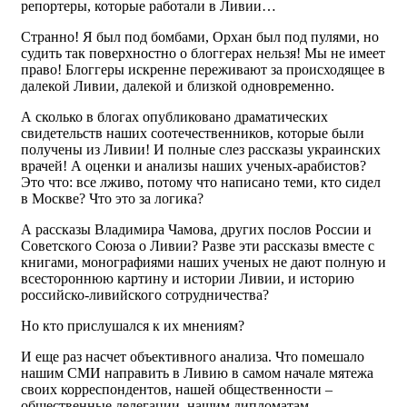
репортеры, которые работали в Ливии…
Странно! Я был под бомбами, Орхан был под пулями, но
судить так поверхностно о блоггерах нельзя! Мы не имеет
право! Блоггеры искренне переживают за происходящее в
далекой Ливии, далекой и близкой одновременно.
А сколько в блогах опубликовано драматических
свидетельств наших соотечественников, которые были
получены из Ливии! И полные слез рассказы украинских
врачей! А оценки и анализы наших ученых-арабистов?
Это что: все лживо, потому что написано теми, кто сидел
в Москве? Что это за логика?
А рассказы Владимира Чамова, других послов России и
Советского Союза о Ливии? Разве эти рассказы вместе с
книгами, монографиями наших ученых не дают полную и
всестороннюю картину и истории Ливии, и историю
российско-ливийского сотрудничества?
Но кто прислушался к их мнениям?
И еще раз насчет объективного анализа. Что помешало
нашим СМИ направить в Ливию в самом начале мятежа
своих корреспондентов, нашей общественности –
общественные делегации, нашим дипломатам –