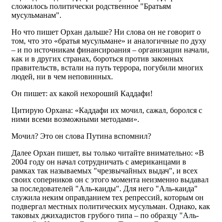
сложилось политически родственное "Братьям
мусульманам".
Но что пишет Орхан дальше? Ни слова он не говорит о
том, что это «братья мусульмане» и аналогичные по духу
– и по источникам финансироания – организации начали,
как и в других странах, бороться против законных
правительств, встали на путь террора, погубили многих
людей, ни в чем неповинных.
Он пишет: ах какой нехороший Каддафи!
Цитирую Орхана: «Каддафи их мочил, сажал, боролся с
ними всеми возможными методами».
Мочил? Это он слова Путина вспомнил?
Далее Орхан пишет, вы только читайте внимательно: «В
2004 году он начал сотрудничать с американцами в
рамках так называемых "чрезвычайных выдач", и всех
своих соперников он с этого момента неизменно выдавал
за последователей "Аль-каиды". Для него "Аль-каида"
служила неким оправданием тех репрессий, которым он
подвергал местных политических мусульман. Однако, как
таковых джихадистов грубого типа – по образцу "Аль-