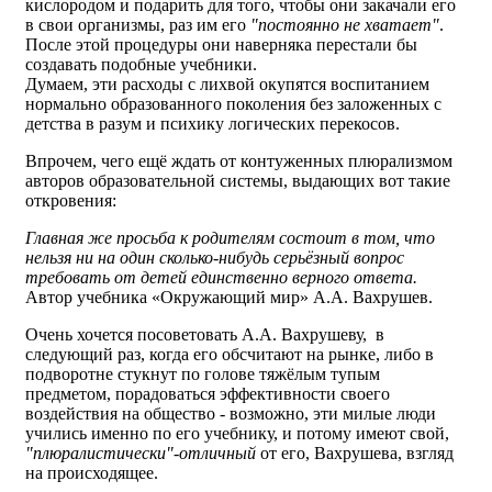
кислородом и подарить для того, чтобы они закачали его
в свои организмы, раз им его
"постоянно не хватает"
.
После этой процедуры они наверняка перестали бы
создавать подобные учебники.
Думаем, эти расходы с лихвой окупятся воспитанием
нормально образованного поколения без заложенных с
детства в разум и психику логических перекосов.
Впрочем, чего ещё ждать от контуженных плюрализмом
авторов образовательной системы, выдающих вот такие
откровения:
Главная же просьба к родителям состоит в том, что
нельзя ни на один сколько-нибудь серьёзный вопрос
требовать от детей единственно верного ответа.
Автор учебника «Окружающий мир» А.А. Вахрушев.
Очень хочется посоветовать А.А. Вахрушеву, в
следующий раз, когда его обсчитают на рынке, либо в
подворотне стукнут по голове тяжёлым тупым
предметом, порадоваться эффективности своего
воздействия на общество - возможно, эти милые люди
учились именно по его учебнику, и потому имеют свой,
"плюралистически"-отличный
от его, Вахрушева, взгляд
на происходящее.