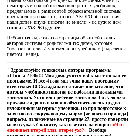
Планы захватывающие, однако, после ознакомления с
некоторыми подробностями конкретных учебников,
предлагаемых в рамках этой образовательной системы,
очень хочется пожелать, чтобы ТАКОГО образования
наши дети и внуки никогда не видели, - не нужно нам
готовить
ТАКОЕ
будущее!
Небольшая выдержка со страницы обратной связи -
авторов системы с родителями тех детей, которым
"посчастливилось" учиться по их учебникам (выделения
цветом - наше).
"Здравствуйте уважаемые авторы программы
«Школа 2100»!!! Моя дочь учится в 4 классе по вашей
программе. И все 4 года мы учим вашу программу
всей семьей!!! Складывается такое впечатление, что
авторы учебников никогда не работали школьными
учителями. Хотя наш ребенок учится на 4 и 5, но нам
приходится долго и упорно объяснять очень трудно
изложенный материал учебника. Но при подготовке к
занятию по «окружающему миру» [человек и природа]
вопросы, изложенные на странице 27, просто повергли
меня в ужас. Скажите, как ответить на вопрос:
«Что
оценивает второй глаз, второе ухо?»
. Вообще
интересно, какой глаз первый, а какой второй?