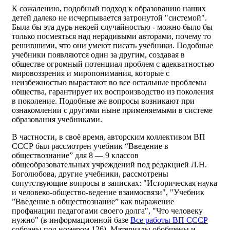
К сожалению, подобный подход к образованию наших
детей далеко не исчерпывается затронутой "системой".
Была бы эта дурь некоей случайностью - можно было бы
только посмеяться над нерадивыми авторами, почему то
решившими, что они умеют писать учебники. Подобные
учебники появляются один за другим, создавая в
обществе огромный потенциал проблем с адекватностью
мировоззрения и миропонимания, которые с
неизбежностью вырастают во все остальные проблемы
общества, гарантирует их воспроизводство из поколения
в поколение. Подобные же вопросы возникают при
ознакомлении с другими ныне применяемыми в системе
образования учебниками.
В частности, в своё время, авторским коллективом ВП
СССР был рассмотрен учебник “Введение в
обществознание” для 8 — 9 классов
общеобразовательных учреждений под редакцией Л.Н.
Боголюбова, другие учебники, рассмотрены
сопутствующие вопросы в записках: "Историческая наука
и человеко-общество-ведение взаимосвязи", "Учебник
”Введение в обществознание” как выражение
профанации педагогами своего долга", "Что человеку
нужно" (в информационной базе
Все работы ВП СССР
собраны под номером 126). Материалы обобщены и