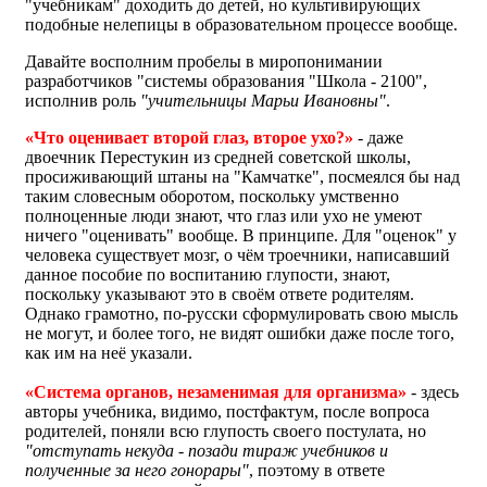
"учебникам" доходить до детей, но культивирующих
подобные нелепицы в образовательном процессе вообще.
Давайте восполним пробелы в миропонимании
разработчиков "системы образования "Школа - 2100",
исполнив роль
"учительницы Марьи Ивановны"
.
«Что оценивает второй глаз, второе ухо?»
- даже
двоечник Перестукин из средней советской школы,
просиживающий штаны на "Камчатке", посмеялся бы над
таким словесным оборотом, поскольку умственно
полноценные люди знают, что глаз или ухо не умеют
ничего "оценивать" вообще. В принципе. Для "оценок" у
человека существует мозг, о чём троечники, написавший
данное пособие по воспитанию глупости, знают,
поскольку указывают это в своём ответе родителям.
Однако грамотно, по-русски сформулировать свою мысль
не могут, и более того, не видят ошибки даже после того,
как им на неё указали.
«Система органов, незаменимая для организма»
- здесь
авторы учебника, видимо, постфактум, после вопроса
родителей, поняли всю глупость своего постулата, но
"отступать некуда - позади тираж учебников и
полученные за него гонорары"
, поэтому в ответе