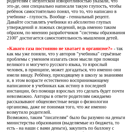
родителям с иезуитской изворотливостью указали, что
это-де, они специально написали такую глупость, чтобы
ребёнок самостоятельно понял, что то, что написано в
учебнике - глупость. Вообще - гениальный рецепт.
Давайте составлять учебники из абсолютно глупых
утверждений и ложных сведений, ведь именно таким
образом, по мнению разработчиков "системы образования
2100" достигается самостоятельность мышления детей.
«Какого газа постоянно не хватает в организме?»
- так
как мы уже поняли, что у авторов "учебника" серьёзные
проблемы с умением излагать свои мысли при помощи
великого и могучего русского языка, то взрослый
человек, в принципе, может догадаться, что именно они
имели ввиду. Ребёнку, приходящему в школу за знаниями
и, в этом возрасте естественно воспринимающему
написанное в учебниках как истину в последней
инстанции, без помощи взрослых это сделать будет почти
невозможно. Авторы в ответе родителям ожидаемо
рассказывают общеизвестные вещи о физиологии
организма, даже не понимая того, что же именно
возмутило родителей.
Возможно, таким "писателям" было бы разумно на деньги
министерства образования (выделяемые из бюджета, то
есть - на наши с вами деньги), закупить по баллону с