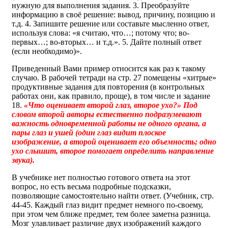
нужную для выполнения задания. 3. Преобразуйте
информацию в своё решение: вывод, причину, позицию и
т.д. 4. Запишите решение или составьте мысленно ответ,
используя слова: «я считаю, что…; потому что; во-
первых…; во-вторых… и т.д.». 5. Дайте полный ответ
(если необходимо)».
Приведенный Вами пример относится как раз к такому
случаю. В рабочей тетради на стр. 27 помещены «хитрые»
продуктивные задания для повторения (в контрольных
работах они, как правило, проще), в том числе и задание
18.
«Что оценивает второй глаз, второе ухо?» Под
словом второй авторы естественно подразумевают
важность одновременной работы не одного органа, а
пары глаз и ушей (один глаз видит плоское
изображение, а второй оценивает его объемность; одно
ухо слышит, второе помогает определить направление
звука).
В учебнике нет полностью готового ответа на этот
вопрос, но есть весьма подробные подсказки,
позволяющие самостоятельно найти ответ. (Учебник, стр.
44-45. Каждый глаз видит предмет немного по-своему,
при этом чем ближе предмет, тем более заметна разница.
Мозг улавливает различие двух изображений каждого