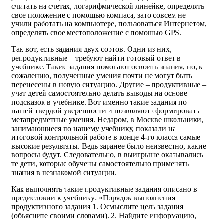
считать на счетах, логарифмической линейке, определять
свое положение с помощью компаса, зато совсем не
учили работать на компьютере, пользоваться Интернетом,
определять свое местоположение с помощью GPS.
Так вот, есть задания двух сортов. Одни из них,–
репродуктивные – требуют найти готовый ответ в
учебнике. Такие задания помогают освоить знания, но, к
сожалению, полученные умения почти не могут быть
перенесены в новую ситуацию. Другие – продуктивные –
учат детей самостоятельно делать выводы на основе
подсказок в учебнике. Вот именно такие задания по
нашей твердой уверенности и позволяют сформировать
метапредметные умения. Недаром, в Москве школьники,
занимающиеся по нашему учебнику, показали на
итоговой контрольной работе в конце 4-го класса самые
высокие результаты. Ведь заранее было неизвестно, какие
вопросы будут. Следовательно, в выигрыше оказывались
те дети, которые обучены самостоятельно применять
знания в незнакомой ситуации.
Как выполнять такие продуктивные задания описано в
предисловии к учебнику: «Порядок выполнения
продуктивного задания 1. Осмыслите цель задания
(объясните своими словами). 2. Найдите информацию,