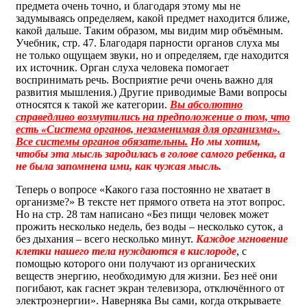
предмета очень точно, и благодаря этому мы не
задумываясь определяем, какой предмет находится ближе,
какой дальше. Таким образом, мы видим мир объёмным.
Учебник, стр. 47. Благодаря парности органов слуха мы
не только ощущаем звуки, но и определяем, где находится
их источник. Орган слуха человека помогает
воспринимать речь. Восприятие речи очень важно для
развития мышления.) Другие приводимые Вами вопросы
относятся к такой же категории.
Вы абсолютно
справедливо возмутились на предположение о том, что
есть «Система органов, незаменимая для организма».
Все системы органов обязательны.
Но мы хотим,
чтобы эта мысль зародилась в голове самого ребенка, а
не была запомнена ими, как чужая мысль.
Теперь о вопросе «Какого газа постоянно не хватает в
организме?» В тексте нет прямого ответа на этот вопрос.
Но на стр. 28 там написано «Без пищи человек может
прожить несколько недель, без воды – несколько суток, а
без дыхания – всего несколько минут.
Каждое мгновение
клетки нашего тела нуждаются в кислороде
, с
помощью которого они получают из органических
веществ энергию, необходимую для жизни. Без неё они
погибают, как гаснет экран телевизора, отключённого от
электроэнергии». Наверняка Вы сами, когда открываете