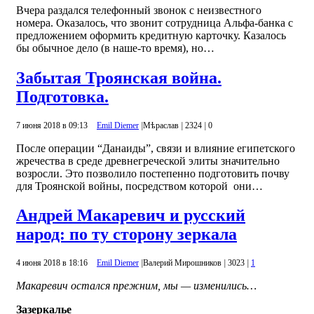
Вчера раздался телефонный звонок с неизвестного
номера. Оказалось, что звонит сотрудница Альфа-банка с
предложением оформить кредитную карточку. Казалось
бы обычное дело (в наше-то время), но…
Забытая Троянская война.
Подготовка.
7 июня 2018 в 09:13
Emil Diemer
|
Mѣраслав
|
2324
|
0
После операции “Данаиды”, связи и влияние египетского
жречества в среде древнегреческой элиты значительно
возросли. Это позволило постепенно подготовить почву
для Троянской войны, посредством которой они…
Андрей Макаревич и русский
народ: по ту сторону зеркала
4 июня 2018 в 18:16
Emil Diemer
|
Валерий Мирошников
|
3023
|
1
Макаревич остался прежним, мы — изменились…
Зазеркалье