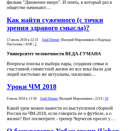
фильма "Движение вверх". И опять, в который раз в
обществе начинают…
Как найти суженного (с точки
зрения здравого смысла)?
13 июля 2018 в 22:31
Emil Diemer
|
Валерий Мирошников и Надежда
Пястолова
|
4106
|
2
Университет человечности ВЕДА-ГУМАНА
Вопросы поиска и выбора пары, создания семьи и
счастливой совместной жизни во все века были для
людей настолько же актуальны, насколько…
Уроки ЧМ 2018
9 июля 2018 в 13:58
Emil Diemer
|
Валерий Мирошников
|
2214
|
10
Какой урок можно вывести из выступления сборной
России на ЧМ-2018, если говорить не о футболе, а о
жизни? Вот посмотрите - тренер Черчесов просит у…
О банкротстве Урбан групп (Urban