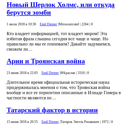
Новый Шерлок Холмс, или откуда
берутся зомби
1 июля 2018 в 10:30
Emil Diemer
|
Mirosozercatel
|
2264
|
0
Кто владеет информацией, тот владеет миром! Эта
избитая фраза слышна сегодня все чаще и чаще. Но
правильно ли мы ее понимаем? Давайте задумаемся,
сможем ли…
Арии и Троянская война
23 июня 2018 в 22:03
Emil Diemer
|
Mѣраслав
|
3310
|
0
Длительное время официальная историческая наука
придерживалась мнения о том, что Троянская война
вообще и все ее перипетии описанные в Илиаде Гомера в
частности являются не…
Татарский фактор в истории
15 июня 2018 в 20:55
Emil Diemer
|
Тагиров Энгель Ризакович
|
1972
|
0