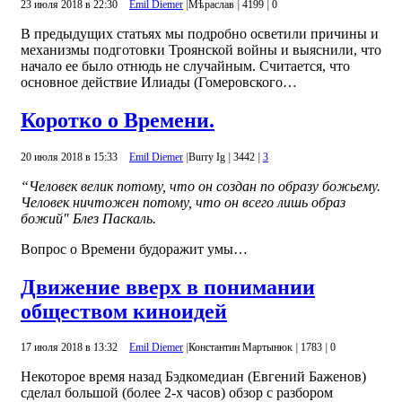
23 июля 2018 в 22:30
Emil Diemer
|
Mѣраслав
|
4199
|
0
В предыдущих статьях мы подробно осветили причины и
механизмы подготовки Троянской войны и выяснили, что
начало ее было отнюдь не случайным. Считается, что
основное действие Илиады (Гомеровского…
Коротко о Времени.
20 июля 2018 в 15:33
Emil Diemer
|
Burry Ig
|
3442
|
3
“Че­ло­век велик потому, что он создан по образу бо­жье­му.
Че­ло­век ни­что­жен потому, что он всего лишь образ
божий" Блез Пас­каль.
Вопрос о Вре­ме­ни бу­до­ра­жит умы…
Движение вверх в понимании
обществом киноидей
17 июля 2018 в 13:32
Emil Diemer
|
Константин Мартынюк
|
1783
|
0
Некоторое время назад Бэдкомедиан (Евгений Баженов)
сделал большой (более 2-х часов) обзор с разбором