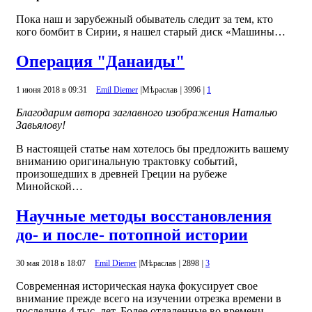
Пока наш и зарубежный обыватель следит за тем, кто
кого бомбит в Сирии, я нашел старый диск «Машины…
Операция "Данаиды"
1 июня 2018 в 09:31
Emil Diemer
|
Mѣраслав
|
3996
|
1
Благодарим автора заглавного изображения Наталью
Завьялову!
В настоящей статье нам хотелось бы предложить вашему
вниманию оригинальную трактовку событий,
произошедших в древней Греции на рубеже
Минойской…
Научные методы восстановления
до- и после- потопной истории
30 мая 2018 в 18:07
Emil Diemer
|
Mѣраслав
|
2898
|
3
Современная историческая наука фокусирует свое
внимание прежде всего на изучении отрезка времени в
последние 4 тыс. лет. Более отдаленные во времени