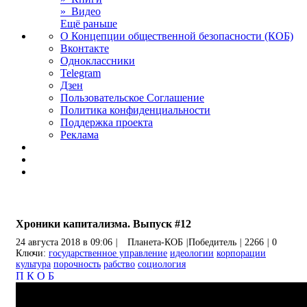
» Видео
Ещё раньше
О Концепции общественной безопасности (КОБ)
Вконтакте
Одноклассники
Telegram
Дзен
Пользовательское Соглашение
Политика конфиденциальности
Поддержка проекта
Реклама
Хроники капитализма. Выпуск #12
24 августа 2018 в 09:06
|
Планета-КОБ
|
Победитель
|
2266
|
0
Ключи:
государственное управление
идеологии
корпорации
культура
порочность
рабство
социология
П
К
О
Б