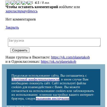
4.5
/
8
гол.
Чтобы оставить комментарий
войдите
или
зарегистрируйтесь
Нет комментариев
Закрыть
Наши группы в Вконтакте:
https://vk.com/planetakob
и в Одноклассниках:
https://ok.ru/planetakob
Продолжая использование сайта, Вы соглашаетесь с
Политикой конфиденциальности
, в ином случае Вам
необходимо покинуть сайт. Сайт использует файлы
cookies для взаимодействия с Вами. Вы можете
согласиться на использование cookies или заблокировать
их использование, изменив настройки вашего интернет-
браузера, следуя
указаниям инструкции
.
© 2010-2026 'Емеля'