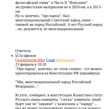
философский очерк" и Часть II "Вписание"
экстремистским материалом не в 2010-ом, а в 2013-
ом.
Ну и, конечно, "про народ": был
многонациональный Советский народ, ныне -
таковой же народ Российский. А вот Русский народ
- он, разумеется, не многонациональный.
Ответить
Агафонов
Оскорбление/Мат
Спам
Нарушение
23 февраля в 10:20
"Про народ", конечно, не столь сложно - тут можно
ориентироваться на Конституцию РФ (преамбула):
"Мы, многонациональный народ Российской
Федерации..."
Кстати, сообщают, в конституции Казахстана статус
Русского языка намерены "слегка" изменить: оный
будет уже не "наравне" с казахским, а "наряду"...
ряд же может подразумевать первого и последнего...