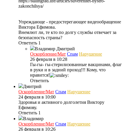
https://stalingrad.life/articles/suverenitet-bystro-
zakonchilsya/
Упреждающе - предостерегающее видеообращение
Виктора Ефимова.
Внемлют ли, те кто по долгу службы отвечает за
безопасность страны?
Ответить
1
Владимир
Дмитрий
Оскорбление/Мат
Спам
Нарушение
26 февраля в 10:28
Гы-гы- гы-стерилизованные вакцинами, флаг
в руки и в задний проход!!! Кому, что
нравится!
Ответить
Дмитрий
Оскорбление/Мат
Спам
Нарушение
24 февраля в 10:00
Здоровья и активного долголетия Виктору
Ефимову.
Ответить
1
Владимир
Оскорбление/Мат
Спам
Нарушение
26 февраля в 10:26