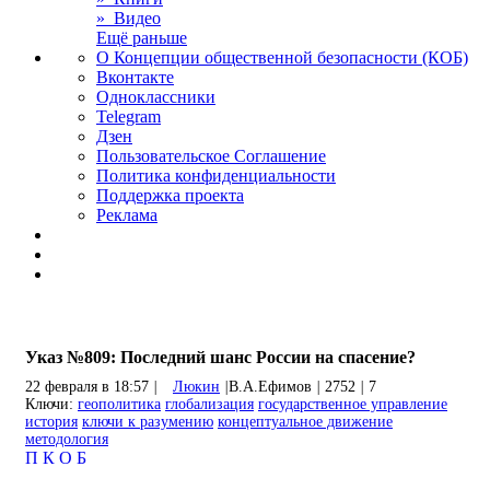
» Видео
Ещё раньше
О Концепции общественной безопасности (КОБ)
Вконтакте
Одноклассники
Telegram
Дзен
Пользовательское Соглашение
Политика конфиденциальности
Поддержка проекта
Реклама
Указ №809: Последний шанс России на спасение?
22 февраля в 18:57
|
Люкин
|
В.А.Ефимов
|
2752
|
7
Ключи:
геополитика
глобализация
государственное управление
история
ключи к разумению
концептуальное движение
методология
П
К
О
Б