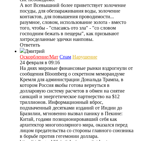
А вот Всевышний более приветствует золочение
посуды, для обеззараживания воды, золочение
контактов, для повышения проводимости...
разумное, словом, использование золота - вместо
того, чтобы - "спасаясь ото зла" - "со словом
господним бежать в пещеры", как призывают
хитросделанные эдички наиповы.
Ответить
Дмитрий
Оскорбление/Мат
Спам
Нарушение
24 февраля в 09:16
На днях мировые финансовые рынки вздрогнули от
сообщения Bloomberg о секретном меморандуме
Кремля для администрации Дональда Трампа, в
котором Россия якобы готова вернуться в
долларовую систему расчетов в обмен на снятие
санкций и энергетическое партнерство на $12
триллионов. Информационный вброс,
подхваченный десятками изданий от Индии до
Бразилии, мгновенно вызвал панику в Пекине:
Китай, годами позиционировавший себя как
архитектор многополярного мира, оказался перед
лицом предательства со стороны главного союзника
в борьбе против гегемонии доллара.