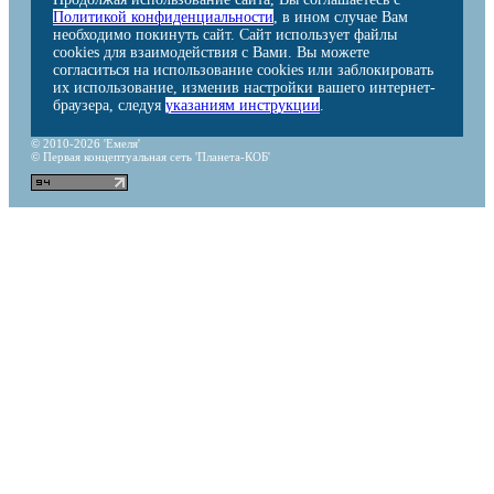
Политикой конфиденциальности
, в ином случае Вам
необходимо покинуть сайт. Сайт использует файлы
cookies для взаимодействия с Вами. Вы можете
согласиться на использование cookies или заблокировать
их использование, изменив настройки вашего интернет-
браузера, следуя
указаниям инструкции
.
© 2010-2026 'Емеля'
© Первая концептуальная сеть 'Планета-КОБ'