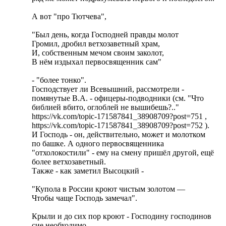
А вот "про Тютчева",
"Был день, когда Господней правды молот
Громил, дробил ветхозаветный храм,
И, собственным мечом своим заколот,
В нём издыхал первосвященник сам"
- "более тонко".
Господствует ли Всевышний, рассмотрели -
помянутые В.А. - офицеры-подводники (см. "Что
библией вбито, оглоблей не вышибешь?.."
https://vk.com/topic-171587841_38908709?post=751 ,
https://vk.com/topic-171587841_38908709?post=752 ).
И Господь - он, действительно, может и молотком
по башке. А одного первосвященника
"отхолокостили" - ему на смену пришёл другой, ещё
более ветхозаветный.
Также - как заметил Высоцкий -
"Купола в России кроют чистым золотом —
Чтобы чаще Господь замечал".
Крыли и до сих пор кроют - Господину господинов
сие необходимо.