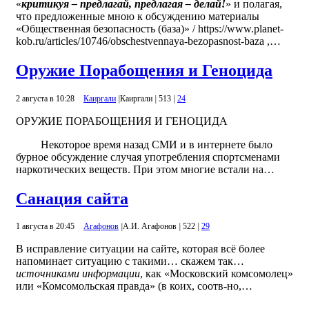
«
критикуя – предлагай, предлагая – делай!
» и полагая,
что предложенные мною к обсуждению материалы
«Общественная безопасность (база)» / https://www.planet-
kob.ru/articles/10746/obschestvennaya-bezopasnost-baza ,…
Оружие Порабощения и Геноцида
2 августа в 10:28
Каиргали
|
Каиргали
|
513
|
24
ОРУЖИЕ ПОРАБОЩЕНИЯ И ГЕНОЦИДА
Некоторое время назад СМИ и в интернете было
бурное обсуждение случая употребления спортсменами
наркотических веществ. При этом многие встали на…
Санация сайта
1 августа в 20:45
Агафонов
|
А.И. Агафонов
|
522
|
29
В исправление ситуации на сайте, которая всё более
напоминает ситуацию с такими… скажем так…
источниками информации
, как «Московский комсомолец»
или «Комсомольская правда» (в коих, соотв-но,…