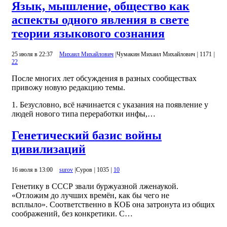
Язык, мышление, общество как
аспекты одного явления в свете
теории языкового сознания
25 июля в 22:37
Михаил Михайлович
|
Чумакин Михаил Михайлович
|
1171
|
22
После многих лет обсуждения в разных сообществах
привожу новую редакцию темы.
1. Безусловно, всё начинается с указания на появление у
людей нового типа переработки инфы,…
Генетический базис войны
цивилизаций
16 июля в 13:00
surov
|
Суров
|
1035
|
10
Генетику в СССР звали буржуазной лженаукой.
«Отложим до лучших времён, как бы чего не
всплыло». Соответственно в КОБ она затронута из общих
соображений, без конкретики. С…