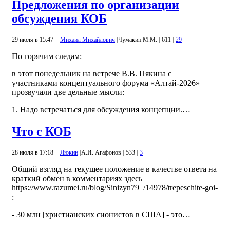
Предложения по организации
обсуждения КОБ
29 июля в 15:47
Михаил Михайлович
|
Чумакин М.М.
|
611
|
29
По горячим следам:
в этот понедельник на встрече В.В. Пякина с
участниками концептуального форума «Алтай-2026»
прозвучали две дельные мысли:
1. Надо встречаться для обсуждения концепции.…
Что с КОБ
28 июля в 17:18
Люкин
|
А.И. Агафонов
|
533
|
3
Общий взгляд на текущее положение в качестве ответа на
краткий обмен в комментариях здесь
https://www.razumei.ru/blog/Sinizyn79_/14978/trepeschite-goi-
:
- 30 млн [христианских сионистов в США] - это…