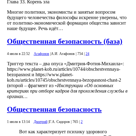
Глава 33. Корень зла
Многие политики, экономисты и занятые вопросом
будущего человечества философы искренне уверены, что
от политико-экономической формации общества зависит
наше будущее. Речь идёт…
Общественная безопасность (база)
4 июля в 22:52
Агафонов
|
А.И. Агафонов
|
754
|
24
Триггер текста – два опуса «Дмитрия-Фотия-Михаила»:
https://www.planet-kob.ru/articles/10744/obschestvennaya-
bezopasnost и https://www.planet-
kob.ru/articles/10745/obschestvennaya-bezopasnost-chast-2
(второй – фрагмент из «
Инструкции «Об основных
критериях при отборе кадров для прохождения службы в
органах…
Общественная безопасность
1 июля в 13:14
Дмитрий
|
Г.А. Сидоров
|
765
|
2
Вот как характеризует психику здорового