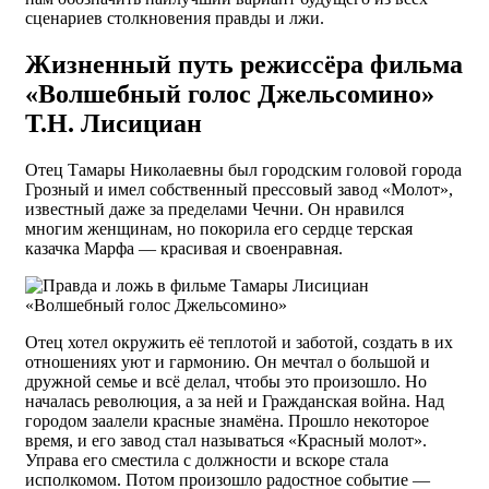
сценариев столкновения правды и лжи.
Жизненный путь режиссёра фильма
«Волшебный голос Джельсомино»
Т.Н. Лисициан
Отец Тамары Николаевны был городским головой города
Грозный и имел собственный прессовый завод «Молот»,
известный даже за пределами Чечни. Он нравился
многим женщинам, но покорила его сердце терская
казачка Марфа — красивая и своенравная.
Отец хотел окружить её теплотой и заботой, создать в их
отношениях уют и гармонию. Он мечтал о большой и
дружной семье и всё делал, чтобы это произошло. Но
началась революция, а за ней и Гражданская война. Над
городом заалели красные знамёна. Прошло некоторое
время, и его завод стал называться «Красный молот».
Управа его сместила с должности и вскоре стала
исполкомом. Потом произошло радостное событие —