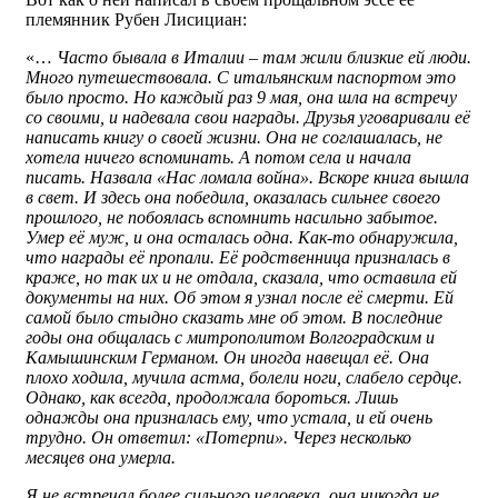
племянник Рубен Лисициан:
«…
Часто бывала в Италии – там жили близкие ей люди.
Много путешествовала. С итальянским паспортом это
было просто. Но каждый раз 9 мая, она шла на встречу
со своими, и надевала свои награды. Друзья уговаривали её
написать книгу о своей жизни. Она не соглашалась, не
хотела ничего вспоминать. А потом села и начала
писать. Назвала «Нас ломала война». Вскоре книга вышла
в свет. И здесь она победила, оказалась сильнее своего
прошлого, не побоялась вспомнить насильно забытое.
Умер её муж, и она осталась одна. Как-то обнаружила,
что награды её пропали. Её родственница призналась в
краже, но так их и не отдала, сказала, что оставила ей
документы на них. Об этом я узнал после её смерти. Ей
самой было стыдно сказать мне об этом. В последние
годы она общалась с митрополитом Волгоградским и
Камышинским Германом. Он иногда навещал её. Она
плохо ходила, мучила астма, болели ноги, слабело сердце.
Однако, как всегда, продолжала бороться. Лишь
однажды она призналась ему, что устала, и ей очень
трудно. Он ответил: «Потерпи». Через несколько
месяцев она умерла.
Я не встречал более сильного человека, она никогда не