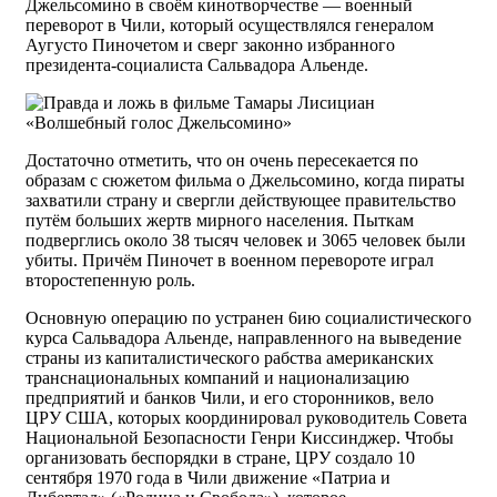
Джельсомино в своём кинотворчестве — военный
переворот в Чили, который осуществлялся генералом
Аугусто Пиночетом и сверг законно избранного
президента-социалиста Сальвадора Альенде.
Достаточно отметить, что он очень пересекается по
образам с сюжетом фильма о Джельсомино, когда пираты
захватили страну и свергли действующее правительство
путём больших жертв мирного населения. Пыткам
подверглись около 38 тысяч человек и 3065 человек были
убиты. Причём Пиночет в военном перевороте играл
второстепенную роль.
Основную операцию по устранен 6ию социалистического
курса Сальвадора Альенде, направленного на выведение
страны из капиталистического рабства американских
транснациональных компаний и национализацию
предприятий и банков Чили, и его сторонников, вело
ЦРУ США, которых координировал руководитель Совета
Национальной Безопасности Генри Киссинджер. Чтобы
организовать беспорядки в стране, ЦРУ создало 10
сентября 1970 года в Чили движение «Патриа и