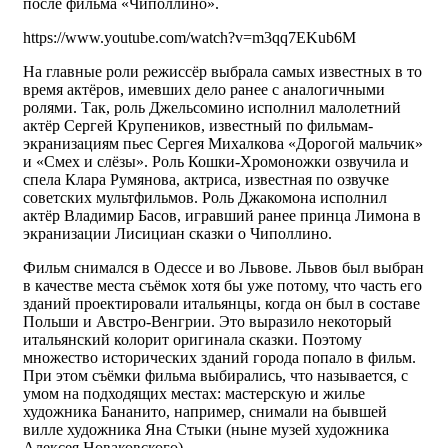
после фильма «Чиполлино».
https://www.youtube.com/watch?v=m3qq7EKub6M
На главные роли режиссёр выбрала самых известных в то
время актёров, имевших дело ранее с аналогичными
ролями. Так, роль Джельсомино исполнил малолетний
актёр Сергей Крупеников, известный по фильмам-
экранизациям пьес Сергея Михалкова «Дорогой мальчик»
и «Смех и слёзы». Роль Кошки-Хромоножки озвучила и
спела Клара Румянова, актриса, известная по озвучке
советских мультфильмов. Роль Джакомона исполнил
актёр Владимир Басов, игравший ранее принца Лимона в
экранизации Лисициан сказки о Чиполлино.
Фильм снимался в Одессе и во Львове. Львов был выбран
в качестве места съёмок хотя бы уже потому, что часть его
зданий проектировали итальянцы, когда он был в составе
Польши и Австро-Венгрии. Это выразило некоторый
итальянский колорит оригинала сказки. Поэтому
множество исторических зданий города попало в фильм.
При этом съёмки фильма выбирались, что называется, с
умом на подходящих местах: мастерскую и жилье
художника Бананито, например, снимали на бывшей
вилле художника Яна Стыки (ныне музей художника
Алексея Новаковского).