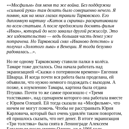
««
Мосфильм» для меня та же война. Без поддержки
«сильной руки» там делать было совершенно нечего. Я
помню, как на моих глазах травили Тарковского. Его
дипломную картину «Каток и скрипка» раскритиковали
по всем статьям. А после предложили доснять фильм
«Иван», который до него завалил другой режиссёр. Это
же издевательство — ведь большая часть денег уже
потрачена. Но Тарковский снял «Иваново детство» и
получил «Золотого льва» в Венеции. Я тогда безумно
радовалась…
».
Но не одному Тарковскому ставили палки в колёса.
Тамаре тоже досталось. Она начала работать над
экранизацией «Сказки о потерянном времени» Евгения
Шварца. И когда почти вся работа была проделана, ей
объявили, что нужно немного подождать с выходом. А
позже, к изумлению Тамары, картина была отдана
Птушко. Почти то же самое произошло с «Тремя
толстяками», над сценарием которого она работала вместе
с Юрием Олешей. Ей тогда сказали на «Мосфильме», что
ничем не могут помочь. Чтобы не расстраивать Юрия
Карловича, который был очень удивлён таким поворотом,
ей пришлось сказать, что нет денег. В итоге экранизация
«Три толстяка» была снята в Ленинграде Алексеем
Баталовым после смерти Олеши, аж в 1966 году.