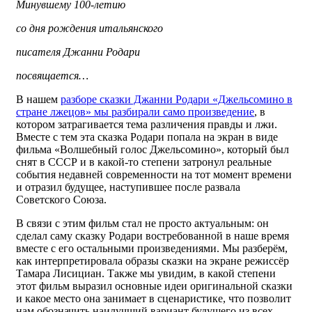
Минувшему 100-летию
со дня рождения итальянского
писателя Джанни Родари
посвящается…
В нашем
разборе сказки Джанни Родари «Джельсомино в
стране лжецов» мы разбирали само произведение
, в
котором затрагивается тема различения правды и лжи.
Вместе с тем эта сказка Родари попала на экран в виде
фильма «Волшебный голос Джельсомино», который был
снят в СССР и в какой-то степени затронул реальные
события недавней современности на тот момент времени
и отразил будущее, наступившее после развала
Советского Союза.
В связи с этим фильм стал не просто актуальным: он
сделал саму сказку Родари востребованной в наше время
вместе с его остальными произведениями. Мы разберём,
как интерпретировала образы сказки на экране режиссёр
Тамара Лисициан. Также мы увидим, в какой степени
этот фильм выразил основные идеи оригинальной сказки
и какое место она занимает в сценаристике, что позволит
нам обозначить наилучший вариант будущего из всех