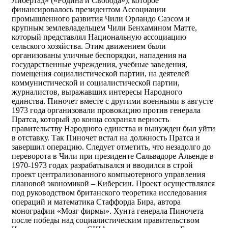
Либертад» («Родина и Свобода»), которое
финансировалось президентом Ассоциации
промышленного развития Чили Орландо Саэсом и
крупным землевладельцем Чили Бенхамином Матте,
который представлял Национальную ассоциацию
сельского хозяйства. Этим движением были
организованы уличные беспорядки, нападения на
государственные учреждения, учебные заведения,
помещения социалистической партии, на деятелей
коммунистической и социалистической партии,
журналистов, выражавших интересы Народного
единства. Пиночет вместе с другими военными в августе
1973 года организовали провокацию против генерала
Пратса, который до конца сохранял верность
правительству Народного единства и вынужден был уйти
в отставку. Так Пиночет встал на должность Пратса и
завершил операцию. Следует отметить, что незадолго до
переворота в Чили при президенте Сальвадоре Альенде в
1970-1973 годах разрабатывался и вводился в строй
проект централизованного компьютерного управления
плановой экономикой – Киберсин. Проект осуществлялся
под руководством британского теоретика исследования
операций и математика Стаффорда Бира, автора
монографии «Мозг фирмы». Хунта генерала Пиночета
после победы над социалистическим правительством