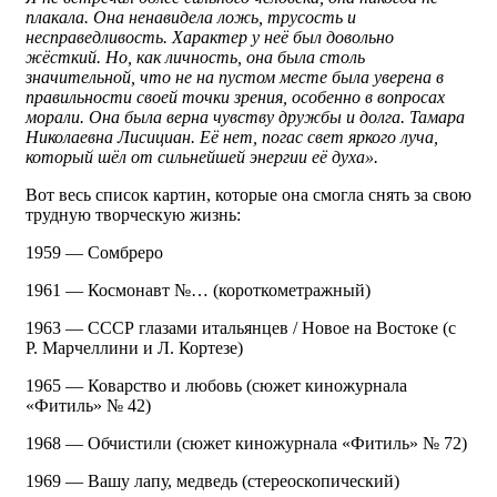
плакала. Она ненавидела ложь, трусость и
несправедливость. Характер у неё был довольно
жёсткий. Но, как личность, она была столь
значительной, что не на пустом месте была уверена в
правильности своей точки зрения, особенно в вопросах
морали. Она была верна чувству дружбы и долга. Тамара
Николаевна Лисициан. Её нет, погас свет яркого луча,
который шёл от сильнейшей энергии её духа»
.
Вот весь список картин, которые она смогла снять за свою
трудную творческую жизнь:
1959 — Сомбреро
1961 — Космонавт №… (короткометражный)
1963 — СССР глазами итальянцев / Новое на Востоке (с
Р. Марчеллини и Л. Кортезе)
1965 — Коварство и любовь (сюжет киножурнала
«Фитиль» № 42)
1968 — Обчистили (сюжет киножурнала «Фитиль» № 72)
1969 — Вашу лапу, медведь (стереоскопический)