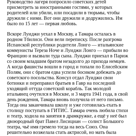
Руководство лагеря попросило советских детей
присмотреть за иностранными гостями, у которых
родителей или убили, или посадили в тюрьмы, чтобы
дружили с ними. Вот они дружили и додружились. Им
было по 15 лет — первая любовь.
Вскоре Луиджи уехал в Москву, а Тамара осталась в
родном Тбилиси. Они вели переписку. После разгрома
Испанской республики родители Лонго — итальянские
коммунисты Тереза Ноче и Луиджи Лонго — прибыли во
Францию и вызвали туда сына. Луиджи приехал в Париж
со своим младшим братом незадолго до прихода немцев.
А когда фашисты вошли в город и топали по Елисейским
Полям, они с братом едва успели босиком добежать до
советского посольства. Консул отдал Луиджи свои
ботинки и переправил братьев в Гавр на последний
уходящий оттуда советский корабль. Так молодой
итальянец очутился в Москве, и 3 марта 1941 года, в свой
день рождения, Тамара вновь получила от него письмо.
Тогда она заканчивала школу и уже готовилась ехать в
столицу поступать в ГИТИС. Тамара очень любила стихи
и театр, ходила на занятия в драмкружке, а ещё у неё был
двоюродный брат Павел Лисициан — солист Большого
театра, чьё имя гремело тогда на весь Союз. Она
решительно возжелала стать актрисой, но мать была