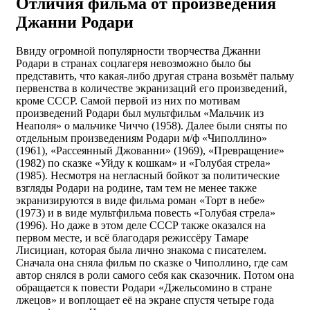
Отличия фильма от произведения
Джанни Родари
Ввиду огромной популярности творчества Джанни
Родари в странах соцлагеря невозможно было бы
представить, что какая-либо другая страна возьмёт пальму
первенства в количестве экранизаций его произведений,
кроме СССР. Самой первой из них по мотивам
произведений Родари был мультфильм «Мальчик из
Неаполя» о мальчике Чиччо (1958). Далее были сняты по
отдельным произведениям Родари м/ф «Чиполлино»
(1961), «Рассеянный Джованни» (1969), «Превращение»
(1982) по сказке «Уйду к кошкам» и «Голубая стрела»
(1985). Несмотря на негласный бойкот за политические
взгляды Родари на родине, там тем не менее также
экранизируются в виде фильма роман «Торт в небе»
(1973) и в виде мультфильма повесть «Голубая стрела»
(1996). Но даже в этом деле СССР также оказался на
первом месте, и всё благодаря режиссёру Тамаре
Лисициан, которая была лично знакома с писателем.
Сначала она сняла фильм по сказке о Чиполлино, где сам
автор снялся в роли самого себя как сказочник. Потом она
обращается к повести Родари «Джельсомино в стране
лжецов» и воплощает её на экране спустя четыре года