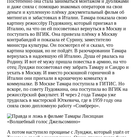
Постепенно она стала заниматься монтажом и дубляжами
и даже сняла с помощью знакомых операторов на свои
деньги и купленную плёнку документальный фильм об
митингах и забастовках в Италии. Тамара показала свою
картину режиссёру Пудовкину, который приезжал в
Италию, на что он ей посоветовал вернуться в Москву и
поступить во ВГИК. Она привезла плёнку в Москву
контрабандой и показала её Сурину, заместителю
министра культуры. Он посмотрел её и сказал, что
картина хорошая, но не пойдёт. В разочаровании Тамара
вернулась в надоевшую ей Италию. Душа её рвалась на
Родину. И вот её мужу пришла повестка в армию, на что
отец Луиджи посоветовал ему забрать Тамару и Сандро и
уехать в Москву. И вместо роскошной горничной в
Италии они приехали в крошечную комнатку в
коммуналке. В Москве Тамара поступила в ГИТИС. Но
вскоре, по совету Пудовкина, она поступила во ВГИК на
режиссёрский факультет. И через 2 года Тамара уже
трудилась в мастерской Юткевича, где в 1959 году она
сняла свою дипломную работу «Сомбреро».
А потом наступило прощанье с Луиджи, который ушёл от