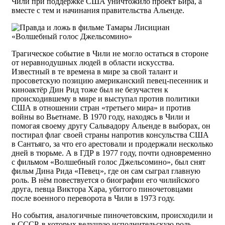
Чили при поддержке США уничтожило проект Бира, а
вместе с тем и начинания правительства Альенде.
Трагическое событие в Чили не могло остаться в стороне
от неравнодушных людей в области искусства.
Известный в те времена в мире за свой талант и
просоветскую позицию американский певец-песенник и
киноактёр Дин Рид тоже был не безучастен к
происходившему в мире и выступал против политики
США в отношении стран «третьего мира» и против
войны во Вьетнаме. В 1970 году, находясь в Чили и
помогая своему другу Сальвадору Альенде в выборах, он
постирал флаг своей страны напротив консульства США
в Сантьяго, за что его арестовали и продержали несколько
дней в тюрьме. А в ГДР в 1977 году, почти одновременно
с фильмом «Волшебный голос Джельсомино», был снят
фильм Дина Рида «Певец», где он сам сыграл главную
роль. В нём повествуется о биографии его чилийского
друга, певца Виктора Хара, убитого пиночетовцами
после военного переворота в Чили в 1973 году.
Но события, аналогичные пиночетовским, происходили и
в СССР, в которых ведущую исполнительскую роль