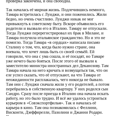
проверка закончена, и она свободна.
Так началась её мирная жизнь. Подлечившись немного,
Тамара встретилась с Луиджи, и они поженились. Жили
бедно, но очень счастливо. Луиджи никак не мог
привыкнуть к советскому быту. Вскоре объявились его
родители и вызвали его в Италию. Тамару не отпускали.
Тогда Луиджи перерегистрировал их брак в Милане, и
Тамара получила итальянское гражданство. Но и это не
помогло. Тогда Тамара «в сердцах» написала письмо
Сталину о том, что, когда было нужно стране, она
воевала, что хочет лишь быть со своей семьёй. Ей
говорили, что она с ума сошла, и её посадят, но Тамаре
уже нечего было бояться. После этого её вызвали к
заместителю министра иностранных дел Деканозову. Там
Тамара начала на него кричать и возмущаться так, что он
еле успел сказать, что её отпускают, на что Тамара от
неожиданности расплакалась, чего никогда не бывало.
Там они с Луиджи сначала жили у его родителей, а потом
перебрались в собственную квартиру. У них родился сын
Сандро. Сразу после приезда в Италию она начала искать
работу, но это было трудно. И всё же удалось устроиться
курьером в «Совэкспортфильм». Так и началась её
карьера в кино. Там она познакомилась с Феллини,
Висконти, Дзеффирелли, Пазолини и Джанни Родари.