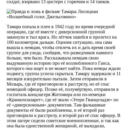
солдат, взорвано 13 цистерн с горючим и 14 танков.
Тамара попала в плен в 1942 году во время очередной
операции, где её вместе с диверсионной группой
закинули в тыл врага. Но лётчик ошибся и пролетел на
100 километров дальше. Оценив ситуацию, она сама
вышла к немцам, чтобы отвлечь их и дать время своей
группе для ухода, сообщив, что разведчиков намного
больше, чем было. Рассказывала немцам свою
выдуманную историю про её возлюбленного Ганса,
которого она ищет и не может найти. Пока немцы ждали
подмогу, группа успела скрыться. Тамару задержали и 11
месяцев изнурительно пытали. Затем отправили в
Мозырь, где её приговорили к расстрелу, но её спас
немецкий офицер. Позже её, полумёртвую, отправили в
госпиталь концлагеря Житомира или по-немецки
«Кранкенлазарет», где её звали «Этери Гванцеладзе» по
её «диверсионным» документам. Там фальшивые
документы её были разоблачены, и её второй раз
приговорили к расстрелу, и второй раз её спас офицер. В
этом лагере сидели советские военнопленные, и так как
она была единственной женщиной, её выходили,