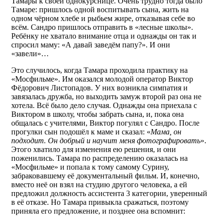
Тамары к своей однокурснице. Очень трудно тогда было
Тамаре: пришлось одной воспитывать сына, жить на
одном чёрном хлебе и рыбьем жире, отказывая себе во
всём. Сандро пришлось отправить в «лесные школы».
Ребёнку не хватало внимание отца и однажды он так и
спросил маму: «А давай заведём папу?». И они
«завели»…
Это случилось, когда Тамара проходила практику на
«Мосфильме». Им оказался молодой оператор Виктор
Фёдорович Листопадов. У них возникла симпатия и
завязалась дружба, но выходить замуж второй раз она не
хотела. Всё было дело случая. Однажды она приехала с
Виктором в школу, чтобы забрать сына, и, пока она
общалась с учителями, Виктор погулял с Сандро. После
прогулки сын подошёл к маме и сказал: «
Мама, он
подходит. Он добрый и научит меня фотографировать
».
Этого хватило для изменения ею решения, и они
поженились. Тамара по распределению оказалась на
«Мосфильме» и попала к тому самому Сурину,
забраковавшему её документальный фильм. И, конечно,
вместо неё он взял на студию другого человека, а ей
предложил должность ассистента 3 категории, уверенный
в её отказе. Но Тамара привыкла сражаться, поэтому
приняла его предложение, и позднее она вспомнит: