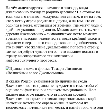
На чём акцентируется внимание в эпизоде, когда
Джельсомино покидает родную деревню? Не столько на
том, кем его считают, колдуном или святым, и не на том,
что у него умерли родители и друзья, а на том, что он
родился в месте, отставшем от времени, где живут люди с
крайним уклоном в идеализм. Можно даже сказать, что
деревня Джельсомино – символическое место момента
времени в истории человечества, когда крайний уклон в
идеализм и вера в него господствовали над обществом. А
это значит, что желание Джельсомино попасть в страну,
где не потребуют чуда от него, – это желание попасть в
страну высокоразвитого технического и
инфраструктурного прогресса.
В сказке Родари указывается по причинам ухода
Джельсомино, что правда не нуждается в том, чтобы её
оценивали фанатично и слишком эмоционально. Но в
фильме при этом видно, что за спорами соседей
Джельсомино скрыта их явная подсознательная скорбь
насчёт их застойного образа жизни, в котором их
творческому потенциалу нет места, и насчёт того, что они