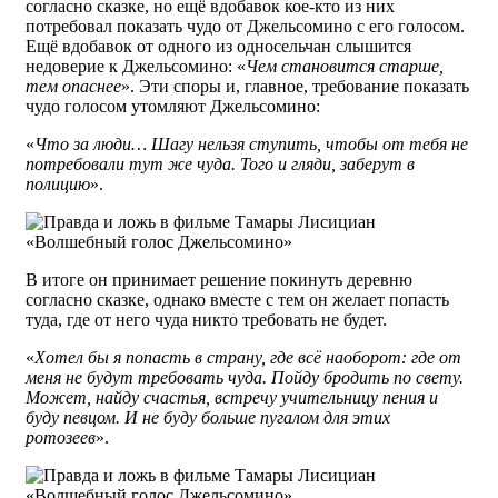
согласно сказке, но ещё вдобавок кое-кто из них
потребовал показать чудо от Джельсомино с его голосом.
Ещё вдобавок от одного из односельчан слышится
недоверие к Джельсомино: «
Чем становится старше,
тем опаснее
». Эти споры и, главное, требование показать
чудо голосом утомляют Джельсомино:
«
Что за люди… Шагу нельзя ступить, чтобы от тебя не
потребовали тут же чуда. Того и гляди, заберут в
полицию
».
В итоге он принимает решение покинуть деревню
согласно сказке, однако вместе с тем он желает попасть
туда, где от него чуда никто требовать не будет.
«
Хотел бы я попасть в страну, где всё наоборот: где от
меня не будут требовать чуда. Пойду бродить по свету.
Может, найду счастья, встречу учительницу пения и
буду певцом. И не буду больше пугалом для этих
ротозеев
».