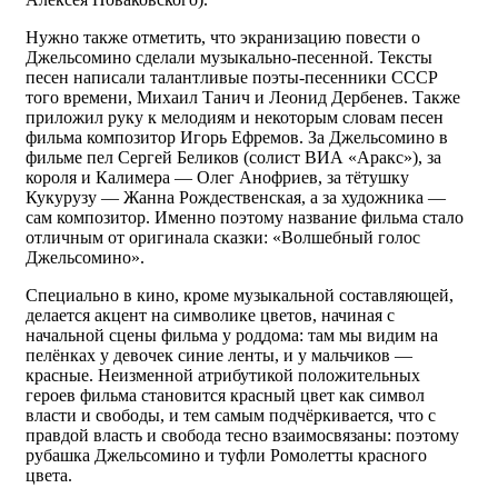
Нужно также отметить, что экранизацию повести о
Джельсомино сделали музыкально-песенной. Тексты
песен написали талантливые поэты-песенники СССР
того времени, Михаил Танич и Леонид Дербенев. Также
приложил руку к мелодиям и некоторым словам песен
фильма композитор Игорь Ефремов. За Джельсомино в
фильме пел Сергей Беликов (солист ВИА «Аракс»), за
короля и Калимера — Олег Анофриев, за тётушку
Кукурузу — Жанна Рождественская, а за художника —
сам композитор. Именно поэтому название фильма стало
отличным от оригинала сказки: «Волшебный голос
Джельсомино».
Специально в кино, кроме музыкальной составляющей,
делается акцент на символике цветов, начиная с
начальной сцены фильма у роддома: там мы видим на
пелёнках у девочек синие ленты, и у мальчиков —
красные. Неизменной атрибутикой положительных
героев фильма становится красный цвет как символ
власти и свободы, и тем самым подчёркивается, что с
правдой власть и свобода тесно взаимосвязаны: поэтому
рубашка Джельсомино и туфли Ромолетты красного
цвета.