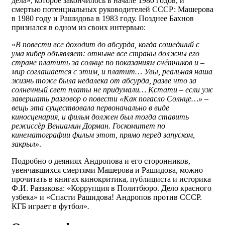
дела», которое закончилось в начале 1980 годов, и
смертью потенциальных руководителей СССР: Машерова
в 1980 году и Рашидова в 1983 году. Позднее Бахнов
признался в одном из своих интервью:
«
В повести все доходит до абсурда, когда сошедший с
ума кибер объявляет: отныне все страны должны его
стране платить за солнце по показаниям счётчиков и –
мир соглашается с этим, и платит… Увы, реальная наша
жизнь тоже была недалека от абсурда, разве что за
солнечный свет платы не придумали… Кстати – если уж
завершать разговор о повести «Как погасло Солнце…» –
вещь эта существовала первоначально в виде
киносценария, и фильм должен был тогда ставить
режиссёр Вениамин Дорман. Госкомитет по
кинематографии фильм этот, прямо перед запуском,
закрыл»
.
Подробно о деяниях Андропова и его сторонников,
увенчавшихся смертями Машерова и Рашидова, можно
прочитать в книгах кинокритика, публициста и историка
Ф.И. Раззакова: «Коррупция в Политбюро. Дело красного
узбека» и «Спасти Рашидова! Андропов против СССР.
КГБ играет в футбол»
.