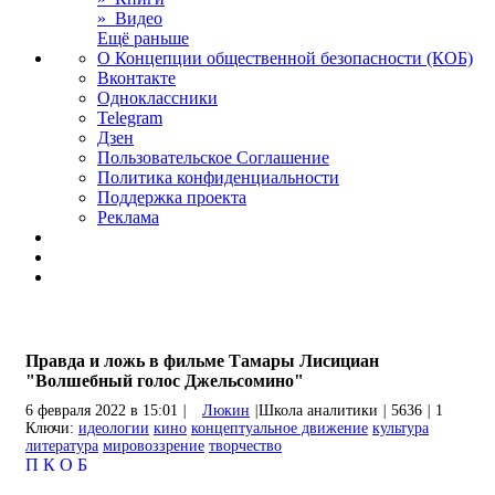
» Видео
Ещё раньше
О Концепции общественной безопасности (КОБ)
Вконтакте
Одноклассники
Telegram
Дзен
Пользовательское Соглашение
Политика конфиденциальности
Поддержка проекта
Реклама
Правда и ложь в фильме Тамары Лисициан
"Волшебный голос Джельсомино"
6 февраля 2022 в 15:01
|
Люкин
|
Школа аналитики
|
5636
|
1
Ключи:
идеологии
кино
концептуальное движение
культура
литература
мировоззрение
творчество
П
К
О
Б