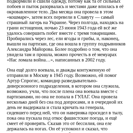
подкормили и сшили одежду, потому как та от сильных
побоев и пыток разорвалась и местами даже впилась в её
окровавленное тело. Два месяца она провела в этом
«кошмаре», затем всех перевели в Славуту — самый
страшный лагерь на Украине. Через полгода, находясь на
грани истощения, ночью 23 июня 1943 года ей всё же
удалось совершить побег вместе с тремя товарищами.
Пробирались через лес, ели ягоды и грибы, и, наконец,
вышли на партизан, где она вошла в группу подрывников
Александра Майорова. Более подробно о том, что она
увидела там и прошла, можно прочесть в её мемуарах
«Нас ломала война…», написанных в 2002 году.
Она ещё долго воевала, и дважды контуженную её
отправили в Москву в 1945 году. Возможно, ей помог
Артур Спрогис, командир разведывательно-
диверсионного подразделения, в котором она служила,
возможно, учли, что после плена она воевала вместе с
партизанами, но она не попала в ГУЛАГ. Она провела
несколько дней без сна под допросами, и в очередной их
день не выдержала и стала кричать на генерала,
сидевшего перед ней, что он наверняка просидел в тылу,
пока она пускала под откос фашистские поезда, и ещё
смеет её проверять. Сказав это от бессилия, она еле
держалась на ногах. Он её успокоил и сказал, что