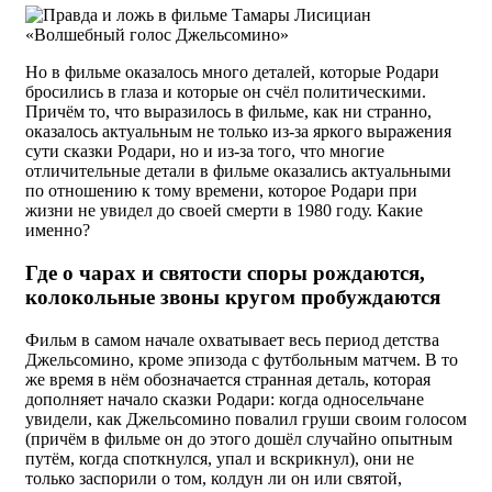
Но в фильме оказалось много деталей, которые Родари
бросились в глаза и которые он счёл политическими.
Причём то, что выразилось в фильме, как ни странно,
оказалось актуальным не только из-за яркого выражения
сути сказки Родари, но и из-за того, что многие
отличительные детали в фильме оказались актуальными
по отношению к тому времени, которое Родари при
жизни не увидел до своей смерти в 1980 году. Какие
именно?
Где о чарах и святости споры рождаются,
колокольные звоны кругом пробуждаются
Фильм в самом начале охватывает весь период детства
Джельсомино, кроме эпизода с футбольным матчем. В то
же время в нём обозначается странная деталь, которая
дополняет начало сказки Родари: когда односельчане
увидели, как Джельсомино повалил груши своим голосом
(причём в фильме он до этого дошёл случайно опытным
путём, когда споткнулся, упал и вскрикнул), они не
только заспорили о том, колдун ли он или святой,