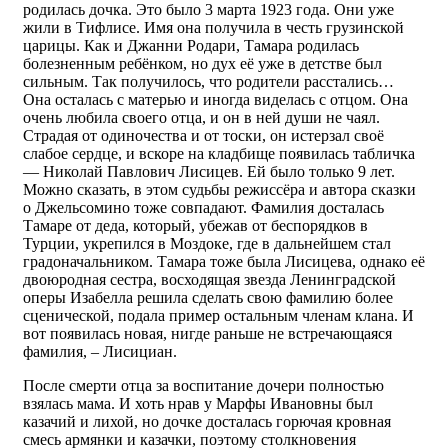
родилась дочка. Это было 3 марта 1923 года. Они уже
жили в Тифлисе. Имя она получила в честь грузинской
царицы. Как и Джанни Родари, Тамара родилась
болезненным ребёнком, но дух её уже в детстве был
сильным. Так получилось, что родители расстались…
Она осталась с матерью и иногда виделась с отцом. Она
очень любила своего отца, и он в ней души не чаял.
Страдая от одиночества и от тоски, он истерзал своё
слабое сердце, и вскоре на кладбище появилась табличка
— Николай Павлович Лисицев. Ей было только 9 лет.
Можно сказать, в этом судьбы режиссёра и автора сказки
о Джельсомино тоже совпадают. Фамилия досталась
Тамаре от деда, который, убежав от беспорядков в
Турции, укрепился в Моздоке, где в дальнейшем стал
градоначальником. Тамара тоже была Лисицева, однако её
двоюродная сестра, восходящая звезда Ленинградской
оперы Изабелла решила сделать свою фамилию более
сценической, подала пример остальным членам клана. И
вот появилась новая, нигде раньше не встречающаяся
фамилия, – Лисициан.
После смерти отца за воспитание дочери полностью
взялась мама. И хоть нрав у Марфы Ивановны был
казачий и лихой, но дочке досталась горючая кровная
смесь армянки и казачки, поэтому столкновения