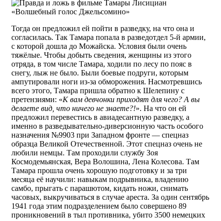
Тогда он предложил ей пойти в разведку, на что она и
согласилась. Так Тамара попала в разведотдел 5-й армии,
с которой дошла до Можайска. Условия были очень
тяжёлые. Чтобы добыть сведения, женщины из этого
отряда, в том числе Тамара, ходили по лесу по пояс в
снегу, лыж не было. Были боевые подруги, которым
ампутировали ноги из-за обморожения. Насмотревшись
всего этого, Тамара пришла обратно к Шелепину с
претензиями: «
К вам девчонки приходят для чего? А вы
делаете вид, что ничего не знаете?!
». На что он ей
предложил перевестись в авиадесантную разведку, а
именно в разведывательно-диверсионную часть особого
назначения №9903 при Западном фронте — спецназ
образца Великой Отечественной. Этот спецназ очень не
любили немцы. Там проходили службу Зоя
Космодемьянская, Вера Волошина, Лена Колесова. Там
Тамара прошла очень хорошую подготовку и за три
месяца её научили: навыкам подрывника, владению
самбо, прыгать с парашютом, кидать ножи, снимать
часовых, выкручиваться в случае ареста. За один сентябрь
1941 года этим подразделением было совершено 89
проникновений в тыл противника, убито 3500 немецких