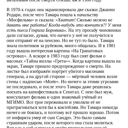
В 1970-х годах она экранизировала две сказки Джанни
Родари, после чего Тамара пошла к начальству
«Мосфильма» и сказала: «
Хватит! Сколько можно не
давать мне работы! Когда-нибудь это кончится?! У меня
есть пьеса Генриха Боровика».
На эту просьбу чиновники
дали согласие, думая, что ничего у неё не получится и
они отправят её на пенсию. Но не тут-то было. Тамара
знала политиков за рубежом, много общалась. И в 1981
году вышла интересная картина «На Гранатовых
островах». А вскоре в 1983 году был снят фильм о
масонах «Тайна виллы «Грета»». Когда картина вышла на
экран, Тамаре пришло предупреждение о смерти. На
листке был изображён портрет убитого масонами
генерала, а на другой стороне — мёртвый человек возле
стены с надписью «Morte». Но ничего за этими угрозами
не последовало, и после этого Тамара даже решилась
поехать на кинофестиваль в Сенегал. С нею был муж,
консультант фильма и один знакомый учёный из
МГИМО. Все трое переживали и умоляли её не
притрагиваться хотя бы к коктейлям. Но Тамара никогда
ничего не боялась, и поэтому всё прошло хорошо. Потом
от инфаркта умер её сын Сандро. Это было самым
страшным ударом, после которого она стала молиться.
Вот как о ней написал в своём прощальном эссе её