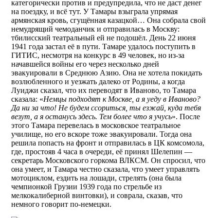
категорически против и предупредила, что не даст денег
на поездку, и всё тут. У Тамары взыграла упрямая
армянская кровь, сгущённая казацкой… Она собрала свой
немудрящий чемоданчик и отправилась в Москву:
тбилисский театральный ей не подошёл. День 22 июня
1941 года застал её в пути. Тамаре удалось поступить в
ГИТИС, несмотря на конкурс в 49 человек, но из-за
начавшейся войны его через несколько дней
эвакуировали в Среднюю Азию. Она не хотела покидать
возлюбленного и уезжать далеко от Родины, а когда
Луиджи сказал, что их переводят в Иваново, то Тамара
сказала: «
Немцы подходят к Москве, а я уеду в Иваново?
Да ни за что! Не будем ссориться, ты езжай, куда тебя
везут, а я останусь здесь. Тем более что я учусь
». После
этого Тамара перевелась в московское театральное
училище, но его вскоре тоже эвакуировали. Тогда она
решила попасть на фронт и отправилась в ЦК комсомола,
где, простояв 4 часа в очереди, её принял Шелепин —
секретарь Московского горкома ВЛКСМ. Он спросил, что
она умеет, и Тамара честно сказала, что умеет управлять
мотоциклом, ездить на лошади, стрелять (она была
чемпионкой Грузии 1939 года по стрельбе из
мелкокалиберной винтовки), и соврала, сказав, что
немного говорит по-немецки.