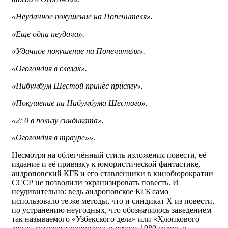
«Неудачное покушение на Попечителя».
«Еще одна неудача».
«Удачное покушение на Попечителя».
«Огогондия в слезах».
«Нибумбум Шестой принёс присягу».
«Покушение на Нибумбума Шестого».
«2: 0 в пользу синдиката».
«Огогондия в трауре»»
.
Несмотря на облегчённый стиль изложения повести, её
издание и её привязку к юмористической фантастике,
андроповский КГБ и его ставленники в кинобюрократии
СССР не позволили экранизировать повесть. И
неудивительно: ведь андроповское КГБ само
использовало те же методы, что и синдикат Х из повести,
по устранению неугодных, что обозначилось заведением
так называемого «Узбекского дела» или «Хлопкового