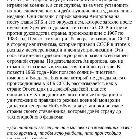
играли не военные, а спецслужбы, из-за чего установить
их последовательность и действующие лица удалось лишь
недавно. Они связаны с пребыванием Андропова на
посту главы КГБ и его окружением, которое затеяло после
смещения Хрущева с должности генсека СССР интриги
против руководства страны, происходившие с 1967 по
1983 год. Целью этих интриг было разворачивание СССР
в сторону капитализма, которые привели СССР в итоге к
распаду, десуверенизации и деиндустриализации. Эти
события внесли судьбоносную роль в развал всей нашей
огромной страны. Но деятельность Андропова, как ни
странно, отразилась в художественной литературе. В
повести 1969 года «Как погасло солнце» писателя-
юмориста Владлена Бахнова, который не догадывался о
происходившем в КГБ СССР, рассказывается, как в
стране Огогондия на далёкой-далёкой планете
синдикатом Х предпринимались тайные операции по
уничтожению правящего режима военной монархии
династии генерала Нибумбума для установки во главе
страны своего ставленника, который довёл страну до
техноподобного фашизма:
«
Достаточно взглянуть на заголовки пожелтевших газет
того времени, чтобы ясно увидеть, что происходило
тогда в Огогондии: