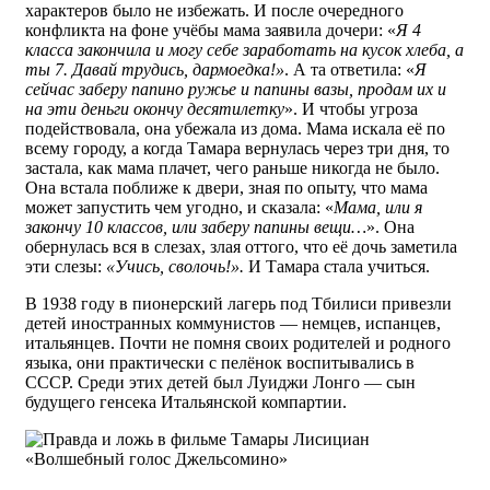
характеров было не избежать. И после очередного
конфликта на фоне учёбы мама заявила дочери: «
Я 4
класса закончила и могу себе заработать на кусок хлеба, а
ты 7. Давай трудись, дармоедка!»
. А та ответила: «
Я
сейчас заберу папино ружье и папины вазы, продам их и
на эти деньги окончу десятилетку
». И чтобы угроза
подействовала, она убежала из дома. Мама искала её по
всему городу, а когда Тамара вернулась через три дня, то
застала, как мама плачет, чего раньше никогда не было.
Она встала поближе к двери, зная по опыту, что мама
может запустить чем угодно, и сказала: «
Мама, или я
закончу 10 классов, или заберу папины вещи…
». Она
обернулась вся в слезах, злая оттого, что её дочь заметила
эти слезы:
«Учись, сволочь!».
И Тамара стала учиться.
В 1938 году в пионерский лагерь под Тбилиси привезли
детей иностранных коммунистов — немцев, испанцев,
итальянцев. Почти не помня своих родителей и родного
языка, они практически с пелёнок воспитывались в
СССР. Среди этих детей был Луиджи Лонго — сын
будущего генсека Итальянской компартии.