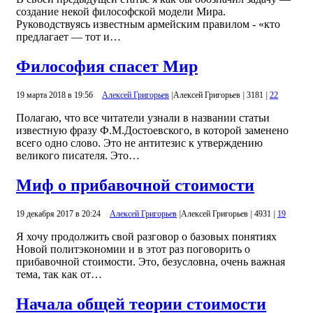
создание некой философской модели Мира.
Руководствуясь известным армейским правилом - «кто
предлагает — тот и…
Философия спасет Мир
19 марта 2018 в 19:56
Алексей Григорьев
|
Алексей Григорьев
|
3181
|
22
Полагаю, что все читатели узнали в названии статьи
известную фразу Ф.М.Достоевского, в которой заменено
всего одно слово. Это не антитезис к утверждению
великого писателя. Это…
Миф о прибавочной стоимости
19 декабря 2017 в 20:24
Алексей Григорьев
|
Алексей Григорьев
|
4931
|
19
Я хочу продолжить свой разговор о базовых понятиях
Новой политэкономии и в этот раз поговорить о
прибавочной стоимости. Это, безусловна, очень важная
тема, так как от…
Начала общей теории стоимости