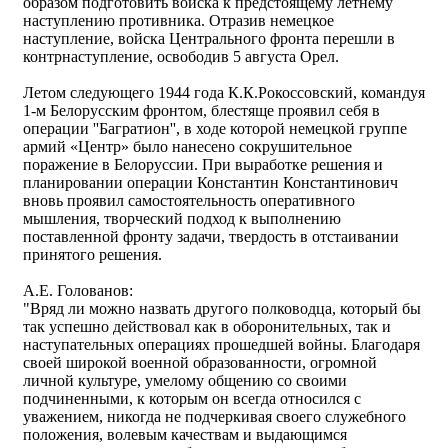
образом подготовить войска к предстоящему летнему
наступлению противника. Отразив немецкое
наступление, войска Центрального фронта перешли в
контрнаступление, освободив 5 августа Орел.
Летом следующего 1944 года К.К.Рокоссовский, командуя
1-м Белорусским фронтом, блестяще проявил себя в
операции ''Багратион'', в ходе которой немецкой группе
армий «Центр» было нанесено сокрушительное
поражение в Белоруссии. При выработке решения и
планировании операции Константин Константинович
вновь проявил самостоятельность оперативного
мышления, творческий подход к выполнению
поставленной фронту задачи, твердость в отстаивании
принятого решения.
А.Е. Голованов:
"Вряд ли можно назвать другого полководца, который бы
так успешно действовал как в оборонительных, так и
наступательных операциях прошедшей войны. Благодаря
своей широкой военной образованности, огромной
личной культуре, умелому общению со своими
подчиненными, к которым он всегда относился с
уважением, никогда не подчеркивая своего служебного
положения, волевым качествам и выдающимся