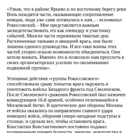
«Узнав, что в районе Ярцево и по восточному берегу реки
Вопь находятся части, оказывающие сопротивление
немцам, люди уже сами потянулись к нам... - вспоминал
Рокоссовский. - Мне представляется важным
засвидетельствовать это как очевидцу и участнику
событий. Многие части переживали тяжелые дни.
Расчлененные танками и авиацией врага, они были
лишены единого руководства. И все-таки воины этих
частей упорно искали возможности объединиться. Они
хотели воевать. Именно это и позволило нам преуспеть в
своих организаторских усилиях по сколачиванию
подвижной группы».
Успешные действия «группы Рокоссовского»
способствовали срыву попыток врага окружить и
уничтожить войска Западного фронта под Смоленском.
После Смоленского сражения Рокоссовский был назначен
командующим 16-й армией, особенно отличившейся в
Московской битве. В критические дни обороны Москвы
ее войска оказались на направлении главного удара
немецких войск, обороняя северо-западные подступы к
столице, и сделали все, чтобы остановить врага.
Константин Константинович постоянно подавал
подчиненным пример бодрости, энергии, новаторства в