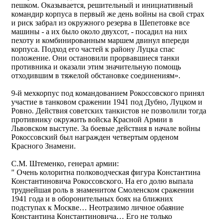
пешком. Оказывается, решительный и инициативный
командир корпуса в первый же день войны на свой страх
и риск забрал из окружного резерва в Шепетовке все
машины - а их было около двухсот, - посадил на них
пехоту и комбинированным маршем двинул впереди
корпуса. Подход его частей к району Луцка спас
положение. Они остановили прорвавшиеся танки
противника и оказали этим значительную помощь
отходившим в тяжелой обстановке соединениям».
9-й мехкорпус под командованием Рокоссовского принял
участие в танковом сражении 1941 под Дубно, Луцком и
Ровно. Действия советских танкистов не позволили тогда
противнику окружить войска Красной Армии в
Львовском выступе. За боевые действия в начале войны
Рокоссовский был награжден четвертым орденом
Красного Знамени.
С.М. Штеменко, генерал армии:
" Очень колоритна полководческая фигура Константина
Константиновича Рокоссовского. На его долю выпала
труднейшая роль в знаменитом Смоленском сражении
1941 года и в оборонительных боях на ближних
подступах к Москве… Неотразимо личное обаяние
Константина Константиновича… Его не только