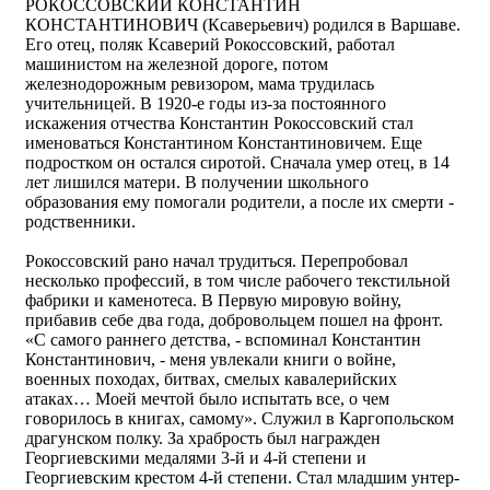
РОКОССОВСКИЙ КОНСТАНТИН
КОНСТАНТИНОВИЧ (Ксаверьевич) родился в Варшаве.
Его отец, поляк Ксаверий Рокоссовский, работал
машинистом на железной дороге, потом
железнодорожным ревизором, мама трудилась
учительницей. В 1920-е годы из-за постоянного
искажения отчества Константин Рокоссовский стал
именоваться Константином Константиновичем. Еще
подростком он остался сиротой. Сначала умер отец, в 14
лет лишился матери. В получении школьного
образования ему помогали родители, а после их смерти -
родственники.
Рокоссовский рано начал трудиться. Перепробовал
несколько профессий, в том числе рабочего текстильной
фабрики и каменотеса. В Первую мировую войну,
прибавив себе два года, добровольцем пошел на фронт.
«С самого раннего детства, - вспоминал Константин
Константинович, - меня увлекали книги о войне,
военных походах, битвах, смелых кавалерийских
атаках… Моей мечтой было испытать все, о чем
говорилось в книгах, самому». Служил в Каргопольском
драгунском полку. За храбрость был награжден
Георгиевскими медалями 3-й и 4-й степени и
Георгиевским крестом 4-й степени. Стал младшим унтер-