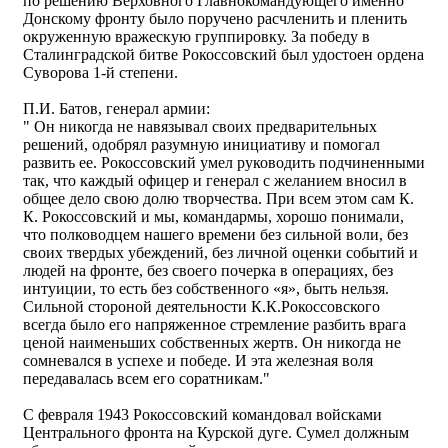
по решению Верховного Главнокомандующего именно
Донскому фронту было поручено расчленить и пленить
окруженную вражескую группировку. За победу в
Сталинградской битве Рокоссовский был удостоен ордена
Суворова 1-й степени.
П.И. Батов, генерал армии:
" Он никогда не навязывал своих предварительных
решений, одобрял разумную инициативу и помогал
развить ее. Рокоссовский умел руководить подчиненными
так, что каждый офицер и генерал с желанием вносил в
общее дело свою долю творчества. При всем этом сам К.
К. Рокоссовский и мы, командармы, хорошо понимали,
что полководцем нашего времени без сильной воли, без
своих твердых убеждений, без личной оценки событий и
людей на фронте, без своего почерка в операциях, без
интуиции, то есть без собственного «я», быть нельзя.
Сильной стороной деятельности К.К.Рокоссовского
всегда было его напряженное стремление разбить врага
ценой наименьших собственных жертв. Он никогда не
сомневался в успехе и победе. И эта железная воля
передавалась всем его соратникам."
С февраля 1943 Рокоссовский командовал войсками
Центрального фронта на Курской дуге. Сумел должным