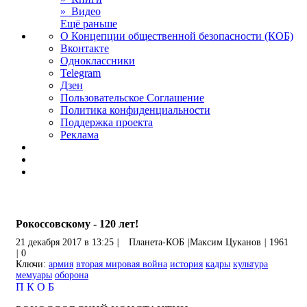
» Видео
Ещё раньше
О Концепции общественной безопасности (КОБ)
Вконтакте
Одноклассники
Telegram
Дзен
Пользовательское Соглашение
Политика конфиденциальности
Поддержка проекта
Реклама
Рокоссовскому - 120 лет!
21 декабря 2017 в 13:25
|
Планета-КОБ
|
Максим Цуканов
|
1961
|
0
Ключи:
армия
вторая мировая война
история
кадры
культура
мемуары
оборона
П
К
О
Б