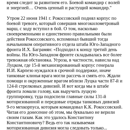
время следит за развитием его. Боевой командир с волей
и энергией… Очень ценный и растущий командир."
Утром 22 июня 1941 г. Рокоссовский поднял корпус по
боевой тревоге, который совершив многокилометровый
марш, с ходу вступил в бой. О том, насколько
своевременными и единственно правильными были
действия Рокоссовского, вспоминал бывший тогда
начальником оперативного отдела штаба Юго-Западного
фронта И.Х. Баграмян: «Подходил к концу третий день
войны. На Юго-Западном фронте складывалась все более
тревожная обстановка. Угроза, в частности, нависла над
Луцком, где 15-й механизированный корпус генерала
И.И. Карпезо нуждался в срочной поддержке, иначе
танковые клинья врага могли рассечь и смять его. Ждали
помощи и окруженные врагом вблизи Луцка части 87-й и
124-й стрелковых дивизий. И вот когда мы в штабе
фронта ломали голову, как выручить луцкую
группировку, туда подоспели главные силы 131-й
моторизованной и передовые отряды танковых дивизий
9-го мехкорпуса, которым командовал К.К. Рокоссовский.
Читая его донесение об этом, мы буквально не верили
своим глазам. Как это удалось Константину
Константиновичу? Ведь его так называемая
моторизованная дивизия могла следовать только...