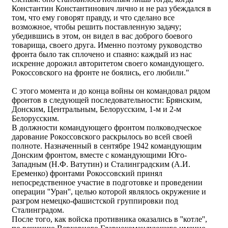
Константин Константинович лично и не раз убеждался в
том, что ему говорят правду, и что сделано все
возможное, чтобы решить поставленную задачу;
убедившись в этом, он видел в вас доброго боевого
товарища, своего друга. Именно поэтому руководство
фронта было так сплочено и спаяно: каждый из нас
искренне дорожил авторитетом своего командующего.
Рокоссовского на фронте не боялись, его любили."
С этого момента и до конца войны он командовал рядом
фронтов в следующей последовательности: Брянским,
Донским, Центральным, Белорусским, 1-м и 2-м
Белорусским.
В должности командующего фронтом полководческое
дарование Рокоссовского раскрылось во всей своей
полноте. Назначенный в сентябре 1942 командующим
Донским фронтом, вместе с командующими Юго-
Западным (Н.Ф. Ватутин) и Сталинградским (А.И.
Еременко) фронтами Рокоссовский принял
непосредственное участие в подготовке и проведении
операции ''Уран'', целью которой являлось окружение и
разгром немецко-фашистской группировки под
Сталинградом.
После того, как войска противника оказались в ''котле'',