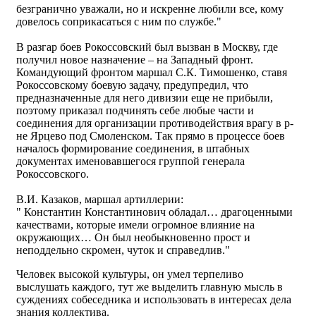
безгранично уважали, но и искренне любили все, кому
довелось соприкасаться с ним по службе."
В разгар боев Рокоссовский был вызван в Москву, где
получил новое назначение – на Западный фронт.
Командующий фронтом маршал С.К. Тимошенко, ставя
Рокоссовскому боевую задачу, предупредил, что
предназначенные для него дивизии еще не прибыли,
поэтому приказал подчинять себе любые части и
соединения для организации противодействия врагу в р-
не Ярцево под Смоленском. Так прямо в процессе боев
началось формирование соединения, в штабных
документах именовавшегося группой генерала
Рокоссовского.
В.И. Казаков, маршал артиллерии:
" Константин Константинович обладал… драгоценными
качествами, которые имели огромное влияние на
окружающих… Он был необыкновенно прост и
неподдельно скромен, чуток и справедлив."
Человек высокой культуры, он умел терпеливо
выслушать каждого, тут же выделить главную мысль в
суждениях собеседника и использовать в интересах дела
знания коллектива.