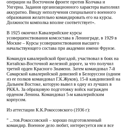
операции на Восточном фронте против Колчака и
Унгерна. Задания организационного характера выполнял
аккуратно. Ввиду неполучения специального военного
образования желательно командировать его на курсы.
Должности комполка вполне соответствует».
В 1925 окончил Кавалерийские курсы
усовершенствования комсостава в Ленинграде, в 1929 в
Москве – Курсы усовершенствования высшего
начальствующего состава при академии имени Фрунзе.
Командуя кавалерийской бригадой, участвовал в боях на
Китайско-Восточной железной дороге, за что получил
третий орден Красного Знамени. Затем командовал 7-й
Самарской кавалерийской дивизией в Белоруссии (одним
из ее полков командовал Г.К.Жуков), 15-й кавдивизией на
Дальнем Востоке, которую вывел в одну из лучших в
РККА. За образцовую подготовку войск награжден
орденом Ленина. Командовал 5-м кавалерийским
корпусом.
Из аттестации К.К.Рокоссовского (1936 г):
" ...тов.Рокоссовский – хорошо подготовленный
командир. Военное дело любит, интересуется им и все