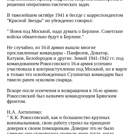
решении оперативно-тактических задач.
В тяжелейшем октябре 1941 в беседе с корреспондентом
''Красной Звезды'' он убежденно говорил:
" Воюя под Москвой, надо думать о Берлине. Советские
войска обязательно будут в Берлине."
Не случайно, из 16-й армии вышли многие
прославленные командиры - Панфилов, Доватор,
Катуков, Белобородов и другие. Зимой 1941-1942 гг. под
командованием Рокоссовского 16-я армия успешно
участвовала в контрнаступлении под Москвой, но в марте
в только что освобожденных Сухиничах командарм был
тяжело ранен осколком снаряда.
Вскоре после излечения и возвращения в 16-ю армию
Рокоссовский был назначен командующим Брянским
фронтом.
Н.А. Антипенко:
" К.К. Рокоссовский, как и большинство крупных
военачальников, свою работу строил на принципе
доверия к своим помощникам. Доверие это не было
слепым: оно становилось полным лишь тогда, когда