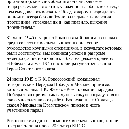
организаторским способностям он снискал себе
непререкаемый авторитет, уважение и любовь всех тех, с
кем ему довелось воевать. Обладая даром предвидения,
он почти всегда безошибочно разгадывал намерения
противника, упреждал их и, как правило, выходил
победителем."
31 марта 1945 г. маршал Рокоссовский одним из первых
среди советских военачальников «за искусное
руководство крупными операциями, в результате которых
были достигнуты выдающиеся успехи в разгроме
немецко-фашистских войск», был награжден орденом
«Победа», а 2 мая 1945 г. второй раз удостоен звания
Героя Советского Союза.
24 июня 1945 г. К.К. Рокоссовский командовал
историческим Парадом Победы в Москве, принимал
который маршал Г.К. Жуков. «Командование парадом
Победы я воспринял как самую высокую награду за всю
свою многолетнюю службу в Вооруженных Силах», -
сказал Маршал на Кремлевском приеме в честь
участников парада.
Рокоссовский один из немногих военачальников, кто не
предал Сталина после 20 Съезда КПСС.