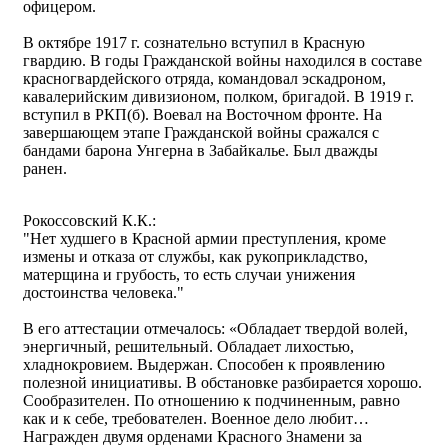
офицером.
В октябре 1917 г. сознательно вступил в Красную
гвардию. В годы Гражданской войны находился в составе
красногвардейского отряда, командовал эскадроном,
кавалерийским дивизионом, полком, бригадой. В 1919 г.
вступил в РКП(б). Воевал на Восточном фронте. На
завершающем этапе Гражданской войны сражался с
бандами барона Унгерна в Забайкалье. Был дважды
ранен.
Рокоссовский К.К.:
"Нет худшего в Красной армии преступления, кроме
измены и отказа от службы, как рукоприкладство,
матерщина и грубость, то есть случаи унижения
достоинства человека."
В его аттестации отмечалось: «Обладает твердой волей,
энергичный, решительный. Обладает лихостью,
хладнокровием. Выдержан. Способен к проявлению
полезной инициативы. В обстановке разбирается хорошо.
Сообразителен. По отношению к подчиненным, равно
как и к себе, требователен. Военное дело любит…
Награжден двумя орденами Красного Знамени за