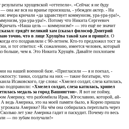
результаты хрущевской «оттепели». «Сейчас я не буду
 — она же вся на вранье произошла, - убежден актер. - На
в: вчера кричали «да здравствует коммунизм, ура-ура-ура!»,
оммунизм, ура-ура-ура!». Потому что Никита Сергеевич
Кричать «Наша цель — коммунизм!» — это ещё не значит
 сказал: грядёт великий хам (сказал философ Дмитрий
наю точно, что в лице Хрущёва такой хам и пришёл
. О
огда его поздравляли с 90-летием. Кто-то предложил тост за
сии, и тот ответил: «К сожалению, имеется человек, который
аз больше, чем я. Это Никита Хрущёв. Давайте похлопаем
и на нашей военной базе. «Пригласили — я и поехал, -
локпосту: танки, солдаты на них — такие богатыри, что
ила Исаковского, где слова: «Хмелел солдат, слеза катилась,
ко подправили: «
Хмелел солдат, слеза катилась, хрипел
ветилась медаль за город Вашингтон
». Я вот не пойму,
ом Америку, что разбомбила Ирак, Югославию, которой, ай-
! А ведь Америка, это на моей памяти было, в Корею пришла
я угрожала Америке? На чём она собиралась переплыть через
Сколько лет уже Америка гадит и паскудит. Почему-то весь
зли — по зубам получали!»