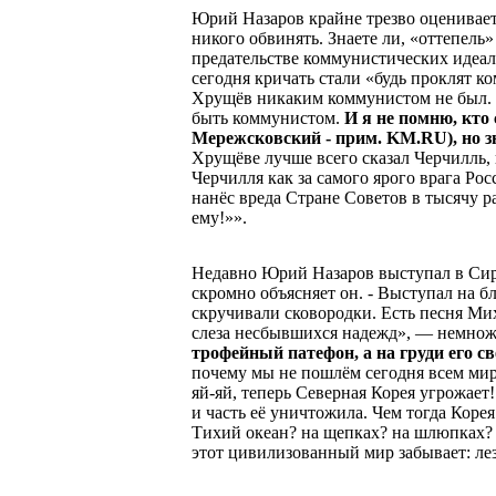
Юрий Назаров крайне трезво оценивает 
никого обвинять. Знаете ли, «оттепель»
предательстве коммунистических идеало
сегодня кричать стали «будь проклят к
Хрущёв никаким коммунистом не был. 
быть коммунистом.
И я не помню, кто
Мережсковский - прим. KM.RU), но з
Хрущёве лучше всего сказал Черчилль, к
Черчилля как за самого ярого врага Рос
нанёс вреда Стране Советов в тысячу р
ему!»».
Недавно Юрий Назаров выступал в Сири
скромно объясняет он. - Выступал на б
скручивали сковородки. Есть песня Миха
слеза несбывшихся надежд», — немнож
трофейный патефон, а на груди его с
почему мы не пошлём сегодня всем мир
яй-яй, теперь Северная Корея угрожает
и часть её уничтожила. Чем тогда Коре
Тихий океан? на щепках? на шлюпках? 
этот цивилизованный мир забывает: ле