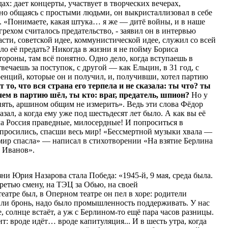
ах: дает концерты, участвует в творческих вечерах,
но общаясь с простыми людьми, он выкристаллизовал в себе
. «Понимаете, какая штука… я же — дитё войны, и в наше
ехом считалось предательство, - заявил он в интервью
асти, советской идее, коммунистической идее, служил со всей
ло её предать? Никогда в жизни я не пойму Бориса
тороны, там всё понятно. Одно дело, когда вступаешь в
вечаешь за поступок, с другой — как Ельцин, в 31 год, с
нций, которые он и получил, и, получивши, хотел партию
т то, что вся страна его терпела и не сказала: ты что? ты
чем в партию шёл, ты кто: враг, предатель, шпион?
Но у
ять, аршином общим не измерить». Ведь эти слова Фёдор
ал, а когда ему уже под шестьдесят лет было. А как вы её
а Россия праведные, милосердные! И попроситься в
опросились, спасши весь мир! «Бессмертной музыки хвала —
 мир спасла» — написал в стихотворении «На взятие Берлина
 Иванов».
и Юрия Назарова стала Победа: «1945-й, 9 мая, среда была.
ретью смену, на ТЭЦ за Обью, на своей
еатре был, в Оперном театре он пел в хоре: родители
или бронь, надо было промышленность поддерживать. У нас
, солнце встаёт, а уж с Берлином-то ещё пара часов разницы.
т: вроде идёт… вроде капитуляция... И в шесть утра, когда