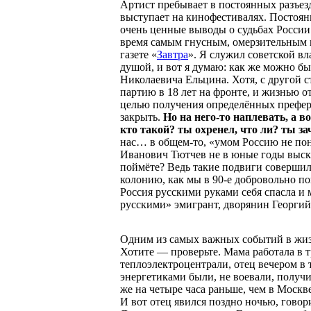
Артист пребывает в постоянных разъезд
выступает на кинофестивалях. Постоян
очень ценные выводы о судьбах России
время самым гнусным, омерзительным гр
газете «
Завтра
». Я служил советской вл
душой, и вот я думаю: как же можно бы
Николаевича Ельцина. Хотя, с другой с
партию в 18 лет на фронте, и жизнью от
целью получения определённых префере
закрыть.
Но на него-то наплевать, а во
кто такой? ты охренел, что ли? ты за
нас… в общем-то, «умом Россию не пон
Иванович Тютчев не в юные годы высказ
поймёте? Ведь такие подвиги совершил
колонию, как мы в 90-е добровольно п
Россия русскими руками себя спасла и
русскими» эмигрант, дворянин Георгий
Одним из самых важных событий в жизн
Хотите — проверьте. Мама работала в т
теплоэлектроцентрали, отец вечером в т
энергетиками были, не воевали, получ
же на четыре часа раньше, чем в Москве
И вот отец явился поздно ночью, говори