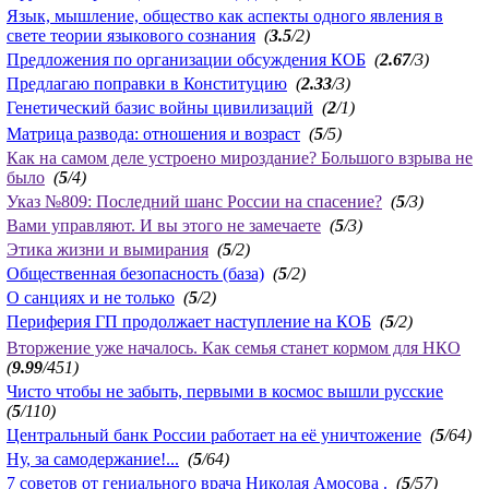
Язык, мышление, общество как аспекты одного явления в
свете теории языкового сознания
(
3.5
/2)
Предложения по организации обсуждения КОБ
(
2.67
/3)
Предлагаю поправки в Конституцию
(
2.33
/3)
Генетический базис войны цивилизаций
(
2
/1)
Матрица развода: отношения и возраст
(
5
/5)
Как на самом деле устроено мироздание? Большого взрыва не
было
(
5
/4)
Указ №809: Последний шанс России на спасение?
(
5
/3)
Вами управляют. И вы этого не замечаете
(
5
/3)
Этика жизни и вымирания
(
5
/2)
Общественная безопасность (база)
(
5
/2)
О санциях и не только
(
5
/2)
Периферия ГП продолжает наступление на КОБ
(
5
/2)
Вторжение уже началось. Как семья станет кормом для НКО
(
9.99
/451)
Чисто чтобы не забыть, первыми в космос вышли русские
(
5
/110)
Центральный банк России работает на её уничтожение
(
5
/64)
Ну, за самодержание!...
(
5
/64)
7 советов от гениального врача Николая Амосова .
(
5
/57)