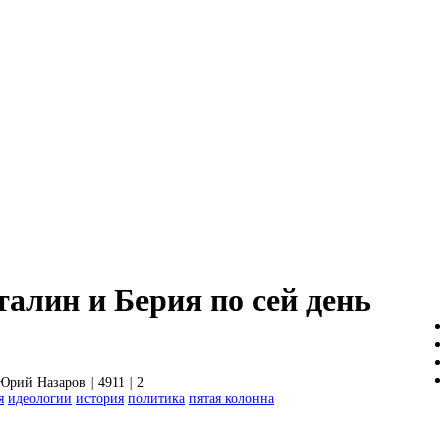
алин и Берия по сей день
Юрий Назаров
|
4911
|
2
я
идеологии
история
политика
пятая колонна