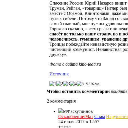
Спасение России Юрий Назаров видит 
Трумэн, Рейган, «товарищ» Гитлер был 
вместе с Обамой, Клинтонами, даже ми
путь к гибели. Потому что Запад со с
самый главный, мне нужны удовольствия
Горького сказано, «всех грызи или лежи
спасёт не только нашу страну, но и 
человечность, гуманизм, уважение дру
Троицы побеждайте ненавистную рознь
чистейший коммунист. Ненавистная роз
дружку».
Фото с сайта kino-teatr.ru
Источник
5
/
16
гол.
Чтобы оставить комментарий
войдите
2 комментария
МФасхутдинов
Оскорбление/Мат
Спам
Нарушени
24 июля 2017 в 12:57
+++++