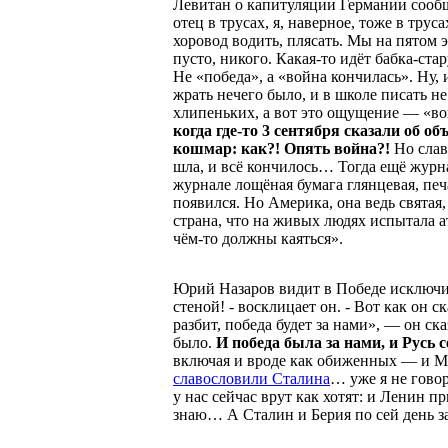
Левитан о капитуляции Германии сообщи
отец в трусах, я, наверное, тоже в труса
хоровод водить, плясать. Мы на пятом 
пусто, никого. Какая-то идёт бабка-стар
Не «победа», а «война кончилась». Ну,
жрать нечего было, и в школе писать не
хлипеньких, а вот это ощущение — «во
когда где-то 3 сентября сказали об 
кошмар: как?! Опять война?!
Но слав
шла, и всё кончилось… Тогда ещё журн
журнале лощёная бумага глянцевая, пе
появился. Но Америка, она ведь святая
страна, что на живых людях испытала а
чём-то должны каяться».
Юрий Назаров видит в Победе исключи
стеной! - восклицает он. - Вот как он с
разбит, победа будет за нами», — он с
было.
И победа была за нами, и Русь с
включая и вроде как обиженных — и М
славословили Сталина
… уже я не гово
у нас сейчас врут как хотят: и Ленин п
знаю… А Сталин и Берия по сей день з