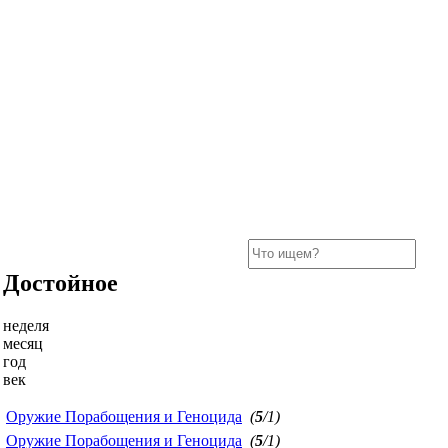
Достойное
неделя
месяц
год
век
Оружие Порабощения и Геноцида
(
5
/1)
Оружие Порабощения и Геноцида
(
5
/1)