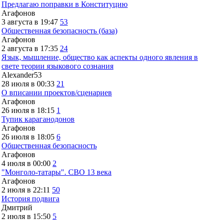
Предлагаю поправки в Конституцию
Агафонов
3 августа в 19:47
53
Общественная безопасность (база)
Агафонов
2 августа в 17:35
24
Язык, мышление, общество как аспекты одного явления в
свете теории языкового сознания
Alexander53
28 июля в 00:33
21
О вписании проектов/сценариев
Агафонов
26 июля в 18:15
1
Тупик караганодонов
Агафонов
26 июля в 18:05
6
Общественная безопасность
Агафонов
4 июля в 00:00
2
"Монголо-татары". СВО 13 века
Агафонов
2 июля в 22:11
50
История подвига
Дмитрий
2 июля в 15:50
5