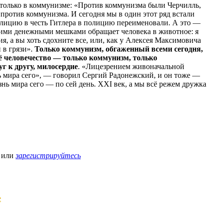
только в коммунизме: «Против коммунизма были Черчилль,
против коммунизма. И сегодня мы в один этот ряд встали
лицию в честь Гитлера в полицию переименовали. А это —
воими денежными мешками обращает человека в животное: я
, а вы хоть сдохните все, или, как у Алексея Максимовича
 в грязи».
Только коммунизм, обгаженный всеми сегодня,
всё человечество — только коммунизм, только
г к другу, милосердие
. «Лицезрением живоначальной
 мира сего», — говорил Сергий Радонежский, и он тоже —
нь мира сего — по сей день. XXI век, а мы всё режем дружка
или
зарегистрируйтесь
е