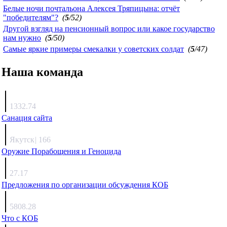
Белые ночи почтальона Алексея Тряпицына: отчёт
"победителям"?
(
5
/52)
Другой взгляд на пенсионный вопрос или какое государство
нам нужно
(
5
/50)
Самые яркие примеры смекалки у советских солдат
(
5
/47)
Наша команда
Агафонов
1332.74
Санация сайта
Каиргали
Якутск
|
166
Оружие Порабощения и Геноцида
Михаил Михайлович
27.17
Предложения по организации обсуждения КОБ
Люкин
5808.28
Что с КОБ