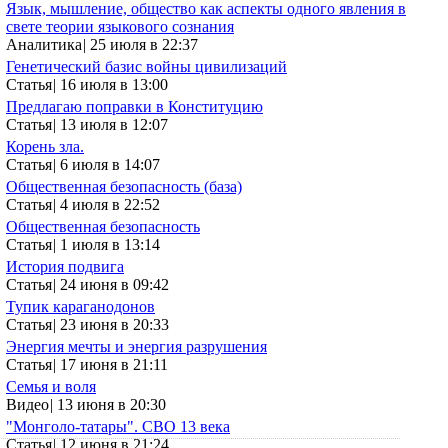
Язык, мышление, общество как аспекты одного явления в
свете теории языкового сознания
Аналитика
|
25 июля в 22:37
Генетический базис войны цивилизаций
Статья
|
16 июля в 13:00
Предлагаю поправки в Конституцию
Статья
|
13 июля в 12:07
Корень зла.
Статья
|
6 июля в 14:07
Общественная безопасность (база)
Статья
|
4 июля в 22:52
Общественная безопасность
Статья
|
1 июля в 13:14
История подвига
Статья
|
24 июня в 09:42
Тупик караганодонов
Статья
|
23 июня в 20:33
Энергия мечты и энергия разрушения
Статья
|
17 июня в 21:11
Семья и воля
Видео
|
13 июня в 20:30
"Монголо-татары". СВО 13 века
Статья
|
12 июня в 21:24