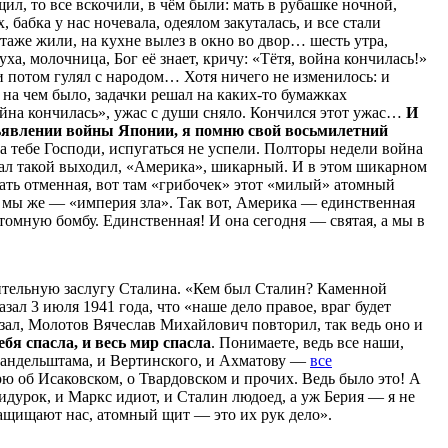
л, то все вскочили, в чём были: мать в рубашке ночной,
х, бабка у нас ночевала, одеялом закуталась, и все стали
этаже жили, на кухне вылез в окно во двор… шесть утра,
уха, молочница, Бог её знает, кричу: «Тётя, война кончилась!»
 и потом гулял с народом… Хотя ничего не изменилось: и
 на чем было, задачки решал на каких-то бумажках
йна кончилась», ужас с души сняло. Кончился этот ужас…
И
объявлении войны Японии, я помню свой восьмилетний
а тебе Господи, испугаться не успели. Полторы недели война
ал такой выходил, «Америка», шикарный. И в этом шикарном
чать отменная, вот там «грибочек» этот «милый» атомный
, мы же — «империя зла». Так вот, Америка — единственная
томную бомбу. Единственная! И она сегодня — святая, а мы в
тельную заслугу Сталина. «Кем был Сталин? Каменной
казал 3 июля 1941 года, что «наше дело правое, враг будет
казал, Молотов Вячеслав Михайлович повторил, так ведь оно и
ебя спасла, и весь мир спасла
. Понимаете, ведь все наши,
андельштама, и Вертинского, и Ахматову —
все
рю об Исаковском, о Твардовском и прочих. Ведь было это! А
ридурок, и Маркс идиот, и Сталин людоед, а уж Берия — я не
ащищают нас, атомный щит — это их рук дело».