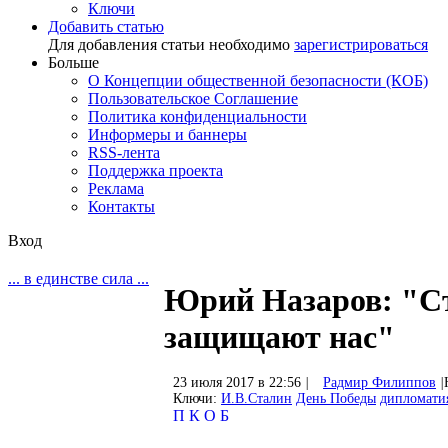
Ключи
Добавить статью
Для добавления статьи необходимо
зарегистрироваться
Больше
О Концепции общественной безопасности (КОБ)
Пользовательское Соглашение
Политика конфиденциальности
Информеры и баннеры
RSS-лента
Поддержка проекта
Реклама
Контакты
Вход
... в единстве сила ...
Юрий Назаров: "Ст
защищают нас"
23 июля 2017 в 22:56
|
Радмир Филиппов
|
Ключи:
И.В.Сталин
День Победы
дипломати
П
К
О
Б