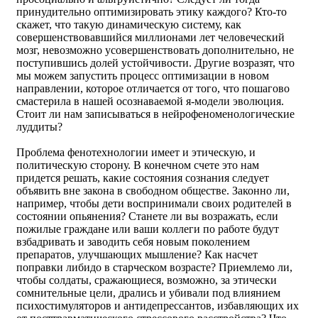
принудительно оптимизировать этику каждого? Кто-то
скажет, что такую динамическую систему, как
совершенствовавшийся миллионами лет человеческий
мозг, невозможно усовершенствовать дополнительно, не
поступившись долей устойчивости. Другие возразят, что
мы можем запустить процесс оптимизации в новом
направлении, которое отличается от того, что пошагово
смастерила в нашей осознаваемой я-модели эволюция.
Стоит ли нам записываться в нейрофеноменологические
луддиты?
Проблема фенотехнологии имеет и этическую, и
политическую сторону. В конечном счете это нам
придется решать, какие состояния сознания следует
объявить вне закона в свободном обществе. Законно ли,
например, чтобы дети воспринимали своих родителей в
состоянии опьянения? Станете ли вы возражать, если
пожилые граждане или ваши коллеги по работе будут
взбадривать и заводить себя новым поколением
препаратов, улучшающих мышление? Как насчет
поправки либидо в старческом возрасте? Приемлемо ли,
чтобы солдаты, сражающиеся, возможно, за этически
сомнительные цели, дрались и убивали под влиянием
психостимуляторов и антидепрессантов, избавляющих их