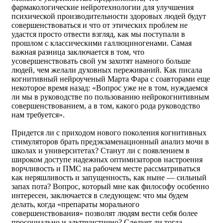
фармакологические нейротехнологии для улучшения
психической производительности здоровых людей будут
совершенствоваться и что от этических проблем не
удастся просто отвести взгляд, как мы поступали в
прошлом с классическими галлюциногенами. Самая
важная разница заключается в том, что
усовершенствовать свой ум захотят намного больше
людей, чем желали духовных переживаний. Как писала
когнитивный нейроученый Марта Фара с соавторами еще
некоторое время назад: «Вопрос уже не в том, нуждаемся
ли мы в руководстве по пользованию нейрокогнитивным
совершенствованием, а в том, какого рода руководство
нам требуется».
Придется ли с приходом нового поколения когнитивных
стимуляторов брать предэкзаменационный анализ мочи в
школах и университетах? Станут ли с появлением в
широком доступе надежных оптимизаторов настроения
ворчливость и ПМС на рабочем месте рассматриваться
как неряшливость и запущенность, как ныне — сильный
запах пота? Вопрос, который мне как философу особенно
интересен, заключается в следующем: что мы будем
делать, когда «препараты морального
совершенствования» позволят людям вести себя более
просоциально и альтруистично? Следует ли тогда