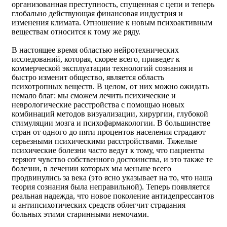
организованная преступность, спущенная с цепи и теперь
глобально действующая финансовая индустрия и
изменения климата. Отношение к новым психоактивным
веществам относится к тому же ряду.
В настоящее время областью нейротехнических
исследований, которая, скорее всего, приведет к
коммерческой эксплуатации технологий сознания и
быстро изменит общество, является область
психотропных веществ. В целом, от них можно ожидать
немало благ: мы сможем лечить психические и
неврологические расстройства с помощью новых
комбинаций методов визуализации, хирургии, глубокой
стимуляции мозга и психофармакологии. В большинстве
стран от одного до пяти процентов населения страдают
серьезными психическими расстройствами. Тяжелые
психические болезни часто ведут к тому, что пациенты
теряют чувство собственного достоинства, и это также те
болезни, в лечении которых мы меньше всего
продвинулись за века (это ясно указывает на то, что наша
теория сознания была неправильной). Теперь появляется
реальная надежда, что новое поколение антидепрессантов
и антипсихотических средств облегчит страдания
больных этими старинными немочами.