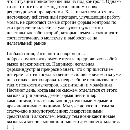
что ситуация полностью вышла из-под контроля. Однако
то же относится и к «подстегиванию мозгов»
рецептурными препаратами. Как только появится по-
настоящему действенный препарат, улучшающий работу
мозга, не сработают самые строгие формы контроля по
его применению. Сейчас уже существуют сотни
нелегальных лабораторий, которые немедля скопируют
соответствующую молекулу и выбросят ее на
нелегальный рынок.
Глобализация, Интернет и современная
нейрофармакология вместе взятые представляют собой
вызов наркополитике. Например, легальная
фармоиндустрия прекрасно знает, что с пришествием
интернет-аптек государственные силовые ведомства уже
не в силах контролировать неврачебное использование
таких психостимуляторов, как риталин и модафинил.
Настанет день, когда мы не сможем отделаться от этого
вызова отрицанием, дезинформацией и пиар-
кампаниями, так же как законодательными мерами и
драконовскими санкциями. Мы уже дорого платим за
статус-кво в злоупотреблениях лекарственными
средствами и алкоголем. Между тем возникают новые
вызовы, а мы не выполнили нашего домашнего задания.
[…]