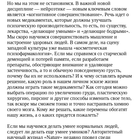
Но мы на этом не остановимся. В важной новой
дисциплине — нейроэтике — новым ключевым словом
является «когнитивное совершенствование». Речь идет о
новых медикаментах, которые должны улучшать
психическую производительность, то есть, по существу,
лекарства, «делающие умными» и «делающие бодрыми».
Мы скоро научимся совершенствовать мышление и
настроение здоровых людей. В самом деле, на сцену
западной культуры уже вышла «косметическая
психофармакология». Если мы справимся со старческой
деменцией и потерей памяти, если разработаем
препараты, обостряющие внимание и удаляющие
застенчивость, а то и обычную повседневную грусть,
почему бы их не использовать? И к чему оставлять врачам
решение, какую роль в нашем личном эскизе жизни
должны играть такие медикаменты? Как сегодня можно
выбрать операцию по увеличению груди, пластическую
хирургию, пирсинг и другие способы изменить свое тело,
так вскоре мы сможем тонко и точно настраивать химию
своего мозга. Кому же решать, какие перемены обогатят
нашу жизнь, а о каких придется пожалеть?
Если мы научимся делать умнее нормальных людей,
следует ли делать еще умнее умников? Авторитетный
научный журнал «Nature» недавно провел среди