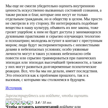
Мы еще не смогли убедительно оценить внутреннюю
ценность искусственно вызванных состояний сознания, а
также рисков и благ, которые они несут не только
отдельным гражданам, но и обществу в целом. Мы просто
не смотрели в эту сторону. Не интегрировать подобные
вещества в нашу культуру, объявить их вне закона, тоже
грозит ущербом: к ним не будет доступа у занимающихся
духовными практиками и серьезно изучающих теологию
и психиатрию; молодежь вступит в контакт с преступным
миром; люди будут экспериментировать с неизвестными
дозами в небезопасных условиях; особо уязвимые
личности могут в таких условиях небезопасно себя
повести или серьезно травмироваться при панических
эпизодах или эпизодах высочайшей тревожности, а также
у них могут развиться долговременные психотические
реакции. Все, что бы мы ни делали, имеет последствия.
Это относится как к проблемам прошлого, так и к
вызовам, с которыми мы столкнемся в будущем.
Источник
Зарегистрируйтесь или войдите, чтобы оценить
материал
3.4
/
10
гол.
Чтобы оставить комментарий
войдите
или