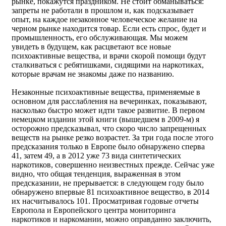
рынке, покажутся праздником. Не стоит обманываться:
запреты не работали в прошлом и, как подсказывает
опыт, на каждое незаконное человеческое желание на
черном рынке находится товар. Если есть спрос, будет и
промышленность, его обслуживающая. Мы можем
увидеть в будущем, как расцветают все новые
психоактивные вещества, и врачи скорой помощи будут
сталкиваться с ребятишками, сидящими на наркотиках,
которые врачам не знакомы даже по названию.
Незаконные психоактивные вещества, применяемые в
основном для расслабления на вечеринках, показывают,
насколько быстро может идти такое развитие. В первом
немецком издании этой книги (вышедшем в 2009-м) я
осторожно предсказывал, что скоро число запрещенных
веществ на рынке резко возрастет. За три года после этого
предсказания только в Европе было обнаружено сперва
41, затем 49, а в 2012 уже 73 вида синтетических
наркотиков, совершенно неизвестных прежде. Сейчас уже
видно, что общая тенденция, выраженная в этом
предсказании, не прерывается: в следующем году было
обнаружено впервые 81 психоактивное вещество, в 2014
их насчитывалось 101. Просматривая годовые отчеты
Европола и Европейского центра мониторинга
наркотиков и наркомании, можно оправданно заключить,