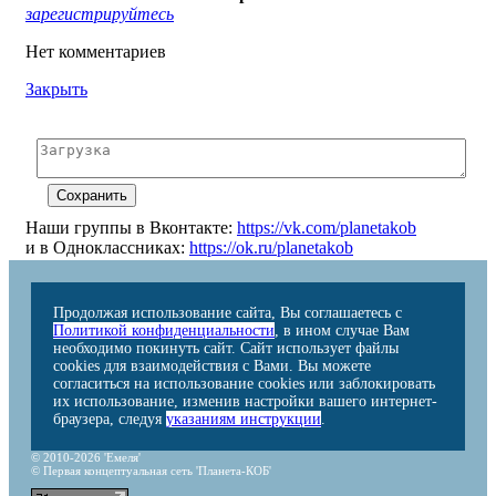
зарегистрируйтесь
Нет комментариев
Закрыть
Наши группы в Вконтакте:
https://vk.com/planetakob
и в Одноклассниках:
https://ok.ru/planetakob
Продолжая использование сайта, Вы соглашаетесь с
Политикой конфиденциальности
, в ином случае Вам
необходимо покинуть сайт. Сайт использует файлы
cookies для взаимодействия с Вами. Вы можете
согласиться на использование cookies или заблокировать
их использование, изменив настройки вашего интернет-
браузера, следуя
указаниям инструкции
.
© 2010-2026 'Емеля'
© Первая концептуальная сеть 'Планета-КОБ'