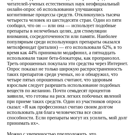
читателей-ученых естественных наук неофициальный
онлайн-опрос об использовании улучшающих
когнитивные процессы средств. Откликнулись тысяча
четыреста человек из шестидесяти стран. Один из пяти
сообщил, что он — или она — использует подобные
препараты в нелечебных целях, для стимуляции
внимания, сосредоточенности или памяти. Наиболее
популярным среди использующих препараты оказался
метилфенидат (риталин) — его использовали 62%, в то
время как 44% принимали модафинил, а пятнадцать
использовали такие бета-блокаторы, как пропранолол.
Треть опрошенных покупала эти средства через Интернет.
Опрос показал не только широкую распространенность
таких препаратов среди ученых, но и обнаружил, что
четыре пятых опрошенных считают, что здоровым
взрослым следует разрешить использование подобных
веществ по желанию. Почти семьдесят процентов
заявили, что готовы на риск легких побочных явлений
при приеме таких средств. Один из участников опроса
сказал: «Я как профессионал считаю своим долгом
использовать для блага человечества все свои
способности. Если препараты могут их усилить, мой долг
принимать их».
Можно с уверенностью предположить, что