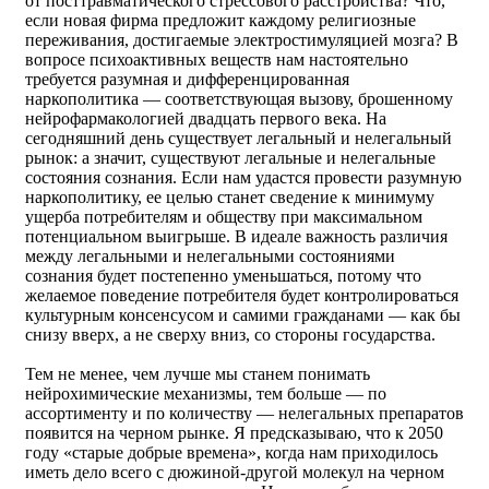
от посттравматического стрессового расстройства? Что,
если новая фирма предложит каждому религиозные
переживания, достигаемые электростимуляцией мозга? В
вопросе психоактивных веществ нам настоятельно
требуется разумная и дифференцированная
наркополитика — соответствующая вызову, брошенному
нейрофармакологией двадцать первого века. На
сегодняшний день существует легальный и нелегальный
рынок: а значит, существуют легальные и нелегальные
состояния сознания. Если нам удастся провести разумную
наркополитику, ее целью станет сведение к минимуму
ущерба потребителям и обществу при максимальном
потенциальном выигрыше. В идеале важность различия
между легальными и нелегальными состояниями
сознания будет постепенно уменьшаться, потому что
желаемое поведение потребителя будет контролироваться
культурным консенсусом и самими гражданами — как бы
снизу вверх, а не сверху вниз, со стороны государства.
Тем не менее, чем лучше мы станем понимать
нейрохимические механизмы, тем больше — по
ассортименту и по количеству — нелегальных препаратов
появится на черном рынке. Я предсказываю, что к 2050
году «старые добрые времена», когда нам приходилось
иметь дело всего с дюжиной-другой молекул на черном