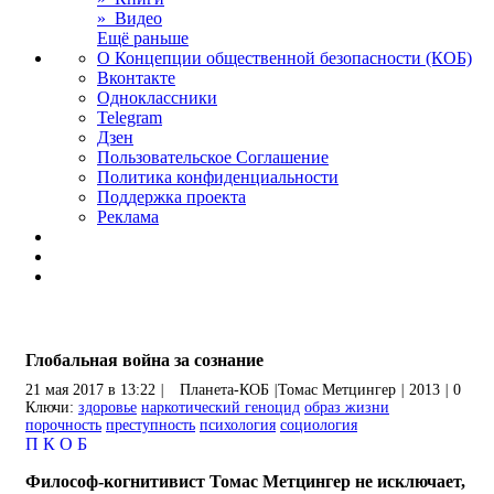
» Видео
Ещё раньше
О Концепции общественной безопасности (КОБ)
Вконтакте
Одноклассники
Telegram
Дзен
Пользовательское Соглашение
Политика конфиденциальности
Поддержка проекта
Реклама
Глобальная война за сознание
21 мая 2017 в 13:22
|
Планета-КОБ
|
Томас Метцингер
|
2013
|
0
Ключи:
здоровье
наркотический геноцид
образ жизни
порочность
преступность
психология
социология
П
К
О
Б
Философ-когнитивист Томас Метцингер не исключает,