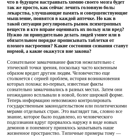
что в будущем настраивать химию своего мозга будет
так же просто, как сейчас лечить головную боль:
лекарства, улучшающие память и совершенствующие
мышление, появятся в каждой аптечке. Но как в
такой ситуации регулировать рынок психотропных
веществ и кто вправе оценивать их пользу или вред?
Нужно ли принудительно делать людей умнее или в
обязательном порядке прописывать таблетки от
плохого настроения? Какие состояния сознания станут
нормой, а какие окажутся вне закона?
Сознательное замалчивание фактов нежелательно с
этической точки зрения, поскольку часто косвенным
образом вредит другим людям. Человечество еще
столкнется с серией проблем, история возникновения
которых похожа: во-первых, известные факты
сознательно замалчивались в разных местах. Затем они
неожиданно всплывали в новой, более широкой форме.
Теперь информацию невозможно контролировать
государственным законодательством или политическими
мерами отдельных стран. Это выглядит так, словно все
знание, которое было подавлено, из человеческого
подсознания вдруг прорвалось наружу в виде новых
демонов и понемногу принялось захватывать наше
жизненное пространство. Типичные примеры тому —