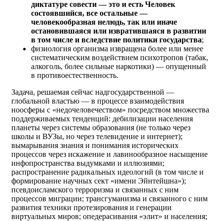
диктатуре совести — это и есть Человек
состоявшийся, все остальные —
человекообразная нелюдь, так или иначе
остановившаяся или извратившаяся в развитии
в том числе и вследствие политики государства
;
физиология организма извращена более или менее
систематическим воздействием психотропов (табак,
алкоголь, более сильные наркотики) — опущенный
в противоестественность.
Задача, решаемая сейчас надгосударственной —
глобальной властью — в процессе взаимодействия
ноосферы с «недочеловечеством» посредством множества
поддерживаемых тенденций: дебилизации населения
планеты через системы образования (не только через
школы и ВУЗы, но через телевидение и интернет);
вымарывания знания и понимания исторических
процессов через искажение и лавинообразное насыщение
инфопространства выдумками и иллюзиями;
распространение радикальных идеологий (в том числе и
формирование научных сект «имени Эйнтейшна»);
псевдоисламского терроризма и связанных с ним
процессов миграции; трансгуманизма и связанного с ним
развития техники протезирования и генерации
виртуальных миров; опедерасивания «элит» и населения;