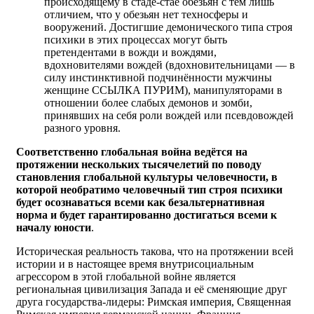
происходящему в стаде-стае обезьян с тем лишь
отличием, что у обезьян нет техносферы и
вооружений. Достигшие демонического типа строя
психики в этих процессах могут быть
претендентами в вожди и вождями,
вдохновителями вождей (вдохновительницами — в
силу инстинктивной подчинённости мужчины
женщине ССЫЛКА ПУРИМ), манипуляторами в
отношении более слабых демонов и зомби,
принявших на себя роли вождей или псевдовождей
разного уровня.
Соответственно глобальная война ведётся на
протяжении нескольких тысячелетий по поводу
становления глобальной культуры человечности, в
которой необратимо человечный тип строя психики
будет осознаваться всеми как безальтернативная
норма и будет гарантированно достигаться всеми к
началу юности
.
Историческая реальность такова, что на протяжении всей
истории и в настоящее время внутрисоциальным
агрессором в этой глобальной войне является
региональная цивилизация Запада и её сменяющие друг
друга государства-лидеры: Римская империя, Священная