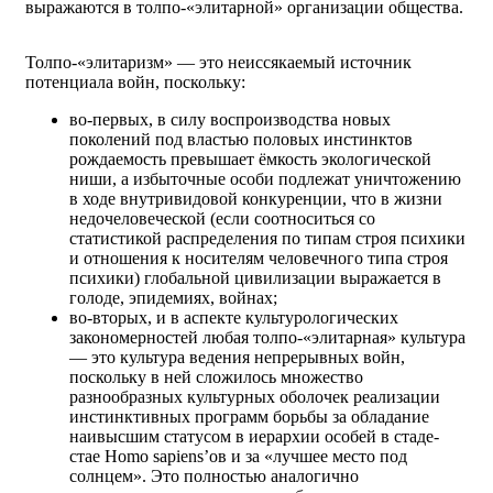
выражаются в толпо-«элитар­ной» организации общества.
Толпо-«элитаризм» — это неиссякаемый источник
потенциала войн, поскольку:
во-первых, в силу воспроизводства новых
поколений под властью половых инстинктов
рождаемость превышает ёмкость экологической
ниши, а избыточные особи подлежат уничтожению
в ходе внутривидовой конкуренции, что в жизни
недочеловеческой (если соотноситься со
статистикой распределения по типам строя психики
и отношения к носителям человечного типа строя
психики) глобальной цивилизации выражается в
голоде, эпидемиях, войнах;
во-вторых, и в аспекте культурологических
закономерностей любая толпо-«элитарная» культура
— это культура ведения непрерывных войн,
поскольку в ней сложилось множество
разнообразных культурных оболочек реализации
инстинктивных программ борьбы за обладание
наивысшим статусом в иерархии особей в стаде-
стае Homo sapiens’ов и за «лучшее место под
солнцем». Это полностью аналогично