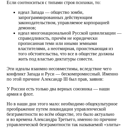
Если соотноситься с типами строя психики, то:
идеал Запада — общество зомби,
запрограммированных действующим
законодательством, управляемое корпорацией
демонов;
идеал многонациональной Русской цивилизации —
справедливость, причём не юридически
прописанная теми или иными земными
властителями, а неотмирная, проистекающая из
того обстоятельства, что все в обществе должны
жить под властью диктатуры совести.
Эти идеалы взаимно несовместимы, вследствие чего
конфликт Запада и Руси — бескомпромиссный. Именно
по этой причине Александр III был прав, заявив:
У России есть только два верных союзника — наши
армия и флот.
Но в наши дни этого мало: необходимо общекультурное
преображение путем ликвидации управленческой
безграмотности во всём обществе, это было актуально
и во времена Александра Третьего, именно по причине
управленческой безграмотности так называемой «элиты»