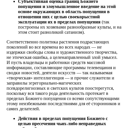
Субъективная оценка границ Божиего
попущения и злоумышленное введение на этой
основе окружающих в область попущения в
отношении них с целью своекорыстной
эксплуатации их в пределах попущения
(так
построены их хозяевами разнообразные культы, и на
этом стоит разноликий сатанизм).
Соответственно политика растления подрастающих
поколений во все времена во всех народах — не
издержки свободы слова и художественного творчества,
не этическая ошибка, а целенаправленный злой умысел.
И пусть владельцы и работники средств массовой
информации, составляющие программы телевещания и
сводки новостей, деятели искусств — так называемая
«творчес­кая» интеллигенция — и прочие служители и
заправилы эгрегориально-маги­чес­ких
псевдорелигиозных и светских культов поостерегутся,
поскольку вся такого рода деятельность протекает в
пределах Божиего попущения со всеми сопутствующими
этому неизбежными последствиями для её сторонников и
самих делателей.
Действия в пределах попущения Божиего с
целью пресечения чьих-либо неправедных