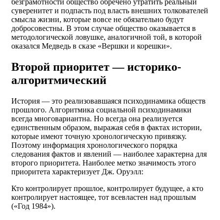
безграмотности общество обречено утратить реальный
суверенитет и подпасть под власть внешних толкователей
смысла жизни, которые вовсе не обязательно будут
добросовестны. В этом случае общество оказывается в
методологической ловушке, аналогичной той, в которой
оказался Медведь в сказе «Вершки и корешки».
Второй приоритет — историко-
алгоритмический
История — это реализовавшаяся психодинамика обществ
прошлого. Алгоритмика социальной психодинамики
всегда многовариантна. Но всегда она реализуется
единственным образом, выражая себя в фактах истории,
которые имеют точную хронологическую привязку.
Поэтому информация хронологического порядка
следования фактов и явлений — наиболее характерна для
второго приоритета. Наиболее метко значимость этого
приоритета характеризует Дж. Оруэлл:
Кто контролирует прошлое, контролирует будущее, а кто
контролирует настоящее, тот всевластен над прошлым
(«Год 1984»).