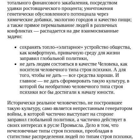
тотального финансового закабаления, посредством
удавки ростовщического процента; уничтожения
генетически обусловленного потенциала через
химические добавки, экологию городов и качество пищи;
а также прямое перемалывание людей в различных
конфликтах — распадается на две взаимосвязанные
задачи:
сохранять топло-«элитарное» устройство общества,
как комфортную, привычную среду для жизни
заправил глобальной политики,
не дать людям состояться в качестве Человека, как
носителя человечного типа строя психики. А для
того, чтобы не дать — все средства хороши. И
главное — не дать сформировать такую культуру, в
которой бы необратимо человечного типа строя
психики все бы достигали к началу юности.
Исторически реальное человечество, не построившее
такую культуру, само является непрестанным генератором
войны, в которой частично выступает на стороне
заправил глобальной политики, а частично действует в
своих интересах в русле Промысла. Дело в том, что
нечеловечные типы строя психики, преобладая в
статистике распределения людей по типам строя психики,