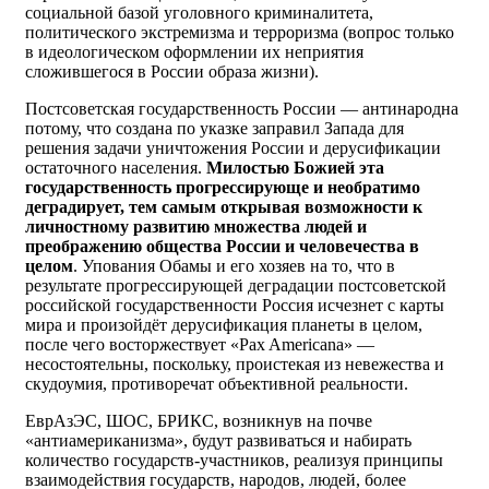
социальной базой уголовного криминалитета,
политического экстремизма и терроризма (вопрос только
в идеологическом оформлении их неприятия
сложившегося в России образа жизни).
Постсоветская государственность России — антинародна
потому, что создана по указке заправил Запада для
решения задачи уничтожения России и дерусификации
остаточного населения.
Милостью Божией эта
государственность прогрессирующе и необратимо
деградирует, тем самым открывая возможности к
личностному развитию множества людей и
преображению общества России и человечества в
целом
. Упования Обамы и его хозяев на то, что в
результате прогрессирующей деградации постсоветской
российской государственности Россия исчезнет с карты
мира и произойдёт дерусификация планеты в целом,
после чего восторжествует «Pax Americana» —
несостоятельны, поскольку, проистекая из невежества и
скудоумия, противоречат объективной реальности.
ЕврАзЭС, ШОС, БРИКС, возникнув на почве
«антиамериканизма», будут развиваться и набирать
количество государств-участников, реализуя принципы
взаимодействия государств, народов, людей, более