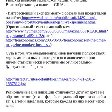
Римская империя германской нации, Франция,
Великобритания, а ныне — США.
«Интереснейший эксперимент» с обезьянами представлен
на сайте:
http://www.darchik.ru/mobile_soft/1489-dengi-
obezyany-i-prostituciya-interesnejshij-yeksperiment.html
.
(Оригинальный текст на английском:
http://www.nytimes.com/2005/06/05/magazine/05FREAK.html?
pagewanted=all&_r=3&
; либо:
http://freakonomics.com/2005/06/05/freakonomics-in-the-times-
magazine-monkey-business/
).
Суть в том, что обезьян-капуцинов научили пользоваться
«деньгами», и выяснилось, что психологически они
ничем статистически неотличимы от либерально-
буржуазного общества.
http://rusfact.ru/sites/default/files/images/pic-04-11-2015-
1557512.jpg
Региональные цивилизации отличаются друг от друга не
образом жизни (техносферой, социальной организацией и
т.п.), а теми идеалами, которые каждая из них несёт через
века.