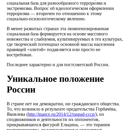
социальная база для разнообразного терроризма и
экстремизма. Вопрос об идеологическом оформлении
терроризма — вторичен по отношению к этому
социально-психологическому явлению.
В менее развитых странах эта люмпенизированная
социальная база формируется на основе массового
невежества и слабоумия, культивируемых в тех культурах,
где творческий потенциал основной массы населения
правящей «элитой» подавляется или просто не
востребован.
Последнее характерно и для постсоветской России.
Уникальное положение
России
В стране нет ни демократии, ни гражданского общества.
То, что возникло в результате предательства Горбачёва,
Яковлева (
http://inance.ru/2014/12/raspad-cccp/
), их
сподвижников и деятельности их оппонентов,
прикрывавшихся фигурой Ельцина, — это тирания
ростовщичества, поддерживаемая и охраняемая