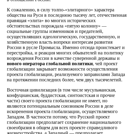
К сожалению, в силу толпо-«элитарного» характера
общества на Руси в последнюю тысячу лет, отечественная
правящая «элита» во многих исторических
обстоятельствах порождала «пятую колонну» —
социальные группы изменников и предателей,
осуществлявших идеологическую, государственную, и
хозяйственную власть вопреки интересам развития
России в русле Промысла. Именно отсюда проистекает и
перестройка, и реакция многих обывателей на политику
возрождения России в качестве суверенной державы и
нового оператора глобальной политики
, чей проект
глобализации закрывает возможности осуществления
проекта глобализации, реализуемого заправилами Запада
на протяжении последних более, чем двух тысячелетий.
Восточная цивилизация (в том числе мусульманская,
конфуцианская, буддистская, синтоистская и прочие
части) своего проекта глобализации не имеет, но
являются потенциальным союзником России в деле
искоренения проекта глобализации, осуществляемого
Западом. В частности потому, что Русский проект
глобализации предполагает сохранение национального
своеобразия в общем для всех проекте справедливого
жизнеустройства, а Западный — предполагает