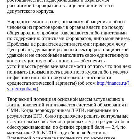
российской бюрократией в лице чиновничества и
депутатского корпуса.
Народного единства нет, поскольку обращения любого
человека из простонародья в органы власти по поводу
общенародных проблем, завершаются либо идиотскими
по содержанию отписками бюрократов, либо молчанием.
Проблемы не решаются десятилетиями: примером чему
Центробанк, душащий реальный сектор ростовщической
удавкой и не способный выполнить свою единственную
конституционную обязанность — обеспечить
устойчивость рубля вне зависимости от того, что под нею
понимать (неизменность валютного курса либо нулевую
инфляцию или рост покупательной способности
среднестатистической зарплаты) (об этом
http://inance.ru/?
s=центробанк
).
Творческий потенциал основной массы вступающих в
жизнь поколений уничтожается системой образования и
СМИ. Когда первокурсникам ЛЭТИ, набранным по
результатам ЕГЭ, было предложено решить контрольные
вступительных экзаменов прошлых лет, то результат был
обескураживающим: по физике средний балл — 2,4, по
математике 2,6. В 2015 году сборная России на
Всемирной олимпиаде школьников по математике