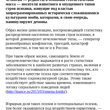
масса — носители животного и опущенного типов
строя психики, живущие под властью
запрограммированных исторически сложившимися
культурами зомби, которыми, в свою очередь,
манипулируют демоны
.
Образ жизни цивилизации, воспроизводящей статистику
распределения населения по типам строя психики, в
которой доминируют нечеловечные типы, — генератор
разнообразных конфликтов, трагедий, катастроф
повсеместно, в том числе и в России.
При таком образе жизни, самозащита Земли от
«недочеловечества» выражается в росте статистики
заболеваемости в наиболее развитых странах, включая и
статистику состоявшихся психов и статистику тех, кто
состоится в качестве психа при соответствующем
воздействии социокультурной среды. Этому также
способствует действие закона времени, изменившего
логику социального поведения людей
(
http://inance.ru/2015/03/smena-logiki/
).
Изрядная доля таких психов и потенциальных психов,
тем более оказавшихся под воздействием наркотиков, —