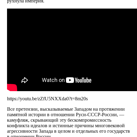
рухнула империя.
https://youtu.be/zZfU5NXXda0?t=8m20s
Все претензии, высказываемые Западом на протяжении
памятной истории в отношении Руси-СССР-России, —
камуфляж, скрывающий эту бескомпромиссность
конфликта идеалов и истинные причины многовековой
агрессивности Запада в целом и отдельных его государств
в отношении России.