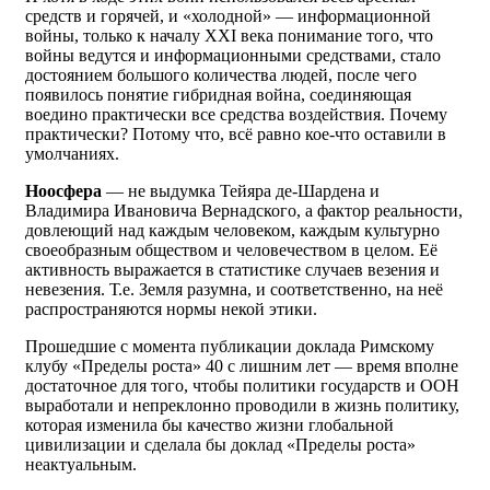
средств и горячей, и «холодной» — информационной
войны, только к началу XXI века понимание того, что
войны ведутся и информационными средствами, стало
достоянием большого количества людей, после чего
появилось понятие гибридная война, соединяющая
воедино практически все средства воздействия. Почему
практически? Потому что, всё равно кое-что оставили в
умолчаниях.
Ноосфера
— не выдумка Тейяра де-Шардена и
Владимира Ивановича Вернадского, а фактор реальности,
довлеющий над каждым человеком, каждым культурно
своеобразным обществом и человечеством в целом. Её
активность выражается в статистике случаев везения и
невезения. Т.е. Земля разумна, и соответственно, на неё
распространяются нормы некой этики.
Прошедшие с момента публикации доклада Римскому
клубу «Пределы роста» 40 с лишним лет — время вполне
достаточное для того, чтобы политики государств и ООН
выработали и непреклонно проводили в жизнь политику,
которая изменила бы качество жизни глобальной
цивилизации и сделала бы доклад «Пределы роста»
неактуальным.