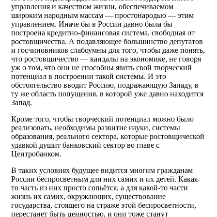
управления и качеством жизни, обеспечиваемом
широким народным массам — простонародью — этим
управлением. Иначе бы в России давно была бы
построена кредитно-финансовая система, свободная от
ростовщичества. А подавляющее большинство депутатов
и госчиновников слабоумны для того, чтобы даже понять,
что ростовщичество — кандалы на экономике, не говоря
уж о том, что они не способны явить свой творческий
потенциал в построении такой системы. И это
обстоятельство вводит Россию, подражающую Западу, в
ту же область попущения, в которой уже давно находится
Запад.
Кроме того, чтобы творческий потенциал можно было
реализовать, необходимы развитие науки, системы
образования, реального сектора, которые ростовщической
удавкой душит банковский сектор во главе с
Центробанком.
В таких условиях будущее видится многим гражданам
России беспросветным для них самих и их детей. Какая-
то часть из них просто сопьётся, а для какой-то части
жизнь их самих, окружающих, существование
государства, стоящего на страже этой беспросветности,
перестанет быть ценностью, и они тоже станут