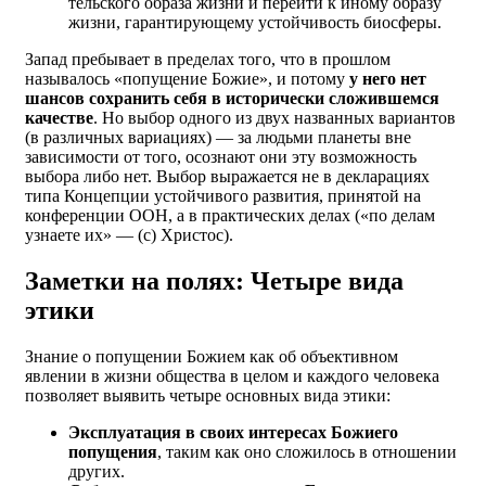
тель­ского образа жизни и перейти к иному образу
жизни, гарантирующему устойчивость биосферы.
Запад пребывает в пределах того, что в прошлом
называлось «попущение Божие», и потому
у него нет
шансов сохранить себя в исторически сложившемся
качестве
. Но выбор одного из двух названных вариантов
(в различных вариациях) — за людьми планеты вне
зависимости от того, осознают они эту возможность
выбора либо нет. Выбор выражается не в декларациях
типа Концепции устойчивого развития, принятой на
конференции ООН, а в практических делах («по делам
узнаете их» — (с) Христос).
Заметки на полях: Четыре вида
этики
Знание о попущении Божием как об объективном
явлении в жизни общества в целом и каждого человека
позволяет выявить четыре основных вида этики:
Эксплуатация в своих интересах Божиего
попущения
, таким как оно сложилось в отношении
других.