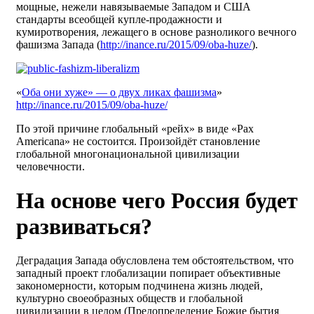
мощные, нежели навязываемые Западом и США
стандарты всеобщей купле-продажности и
кумиротворения, лежащего в основе разноликого вечного
фашизма Запада (
http://inance.ru/2015/09/oba-huze/
).
«
Оба они хуже» — о двух ликах фашизма
»
http://inance.ru/2015/09/oba-huze/
По этой причине глобальный «рейх» в виде «Pax
Americana» не состоится. Произойдёт становление
глобальной многонациональной цивилизации
человечности.
На основе чего Россия будет
развиваться?
Деградация Запада обусловлена тем обстоятельством, что
западный проект глобализации попирает объективные
закономерности, которым подчинена жизнь людей,
культурно своеобразных обществ и глобальной
цивилизации в целом (Предопределение Божие бытия