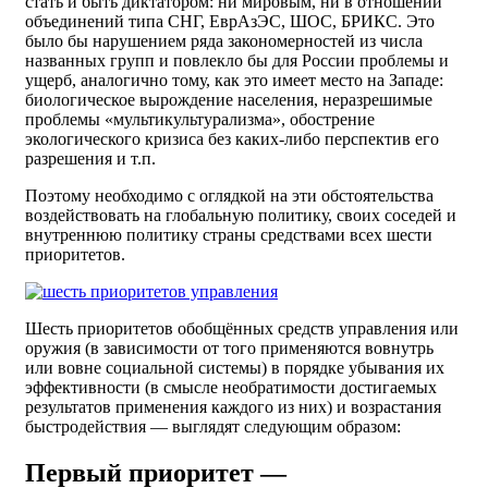
стать и быть диктатором: ни мировым, ни в отношении
объединений типа СНГ, ЕврАзЭС, ШОС, БРИКС. Это
было бы нарушением ряда закономерностей из числа
названных групп и повлекло бы для России проблемы и
ущерб, аналогично тому, как это имеет место на Западе:
биологическое вырождение населения, неразрешимые
проблемы «мультикультурализма», обострение
экологического кризиса без каких-либо перспектив его
разрешения и т.п.
Поэтому необходимо с оглядкой на эти обстоятельства
воздействовать на глобальную политику, своих соседей и
внутреннюю политику страны средствами всех шести
приоритетов.
Шесть приоритетов обобщённых средств управления или
оружия (в зависимости от того применяются вовнутрь
или вовне социальной системы) в порядке убывания их
эффективности (в смысле необратимости достигаемых
результатов применения каждого из них) и возрастания
быстродействия — выглядят следующим образом:
Первый приоритет —