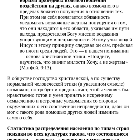
нормам праведных взаимоотношений
воздействия на других
, однако возможного в
пределах Божиего попущения в отношении тех.
При этом на себя возлагается обязанность
уведомлять возможные жертвы попущения о том,
что они находятся в его области, указывая им пути
выхода, предоставляя Богу миссию воздаяния
упорствующим в неправедности. Этому учил людей
Иисус и этому принципу следовал он сам, пребывая
во плоти среди людей. Это — в нашем понимании
— основа христианской этики: «Пойдите,
научитесь, что значит милости Хочу, а не жертвы»
(Матфей, 9:13).
В обществе господство христианской, а по существу —
нормальной человеческой этики (в указанном смы­сле)
возможно, но требует и предполагает, чтобы человек был
нравственно готов и умел принять к искреннему
осмыслению и встречные уведомления со стороны
окружающих о его собственной неправедности, дабы он
мог с такого рода помощью других людей изменить
самого себя.
Статистика распределения населения по типам строя
психики во всех культурах такова, что состоявшиеся
человеки — редкость, а основная статистическая