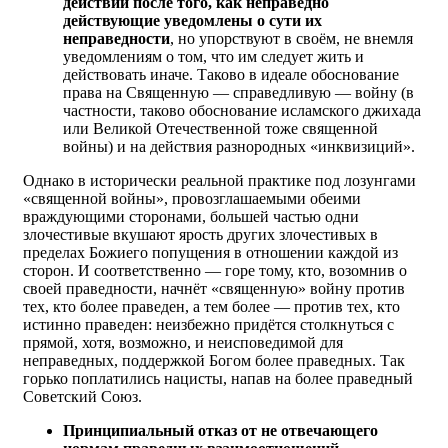
действий после того, как неправедно
действующие уведомлены о сути их
неправедности
, но упорствуют в своём, не внемля
уведомлениям о том, что им следует жить и
действовать иначе. Таково в идеале обоснование
права на Священную — справедливую — войну (в
частности, таково обоснование исламского джихада
или Великой Отечественной тоже священной
войны) и на действия разнородных «инквизиций».
Однако в исторически реальной практике под лозунгами
«священной войны», провозглашаемыми обеими
враждующими сторонами, большей частью одни
злочестивые вкушают ярость других злочестивых в
пределах Божиего попущения в отношении каждой из
сторон. И соответственно — горе тому, кто, возомнив о
своей праведности, начнёт «священ­ную» войну против
тех, кто более праведен, а тем более — против тех, кто
истинно праведен: неизбежно придётся стол­к­нуться с
прямой, хотя, возможно, и неисповедимой для
неправедных, поддержкой Богом более праведных. Так
горько поплатились нацисты, напав на более праведный
Советский Союз.
Принципиальный отказ от не отвечающего