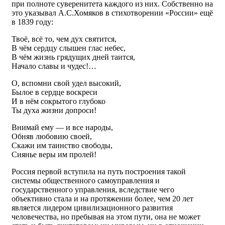
при полноте суверенитета каждого из них. Собственно на
это указывал А.С.Хомяков в стихотворении «России» ещё
в 1839 году:
Твоё, всё то, чем дух святится,
В чём сердцу слышен глас небес,
В чём жизнь грядущих дней таится,
Начало славы и чудес!…
О, вспомни свой удел высокий,
Былое в сердце воскреси
И в нём сокрытого глубоко
Ты духа жизни допроси!
Внимай ему — и все народы,
Обняв любовию своей,
Скажи им таинство свободы,
Сиянье веры им пролей!
Россия первой вступила на путь построения такой
системы общественного самоуправления и
государственного управления, вследствие чего
объективно стала и на протяжении более, чем 20 лет
является лидером цивилизационного развития
человечества, но пребывая на этом пути, она не может