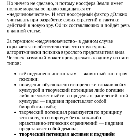
Но ничего не сделано, и потому ноосфера Земли имеет
полное моральное право защищаться от
«недочеловечества». И этот ноосферный фактор дОлжно
учитывать при разработке своих стратегий и тактики
действий в новую эру. Об их составляющих и пойдёт речь
в данной статье.
За термином «недочеловечество» в данном случае
скрывается то обстоятельство, что структурно-
алгоритмически психика взрослого представителя вида
Человек разумный может принадлежать к одному из пяти
типов:
всё подчинено инстинктам — животный тип строя
психики;
поведение обусловлено исторически сложившейся
культурой и творческий потенциал либо погашен
либо не может выйти за пределы ограничений этой
культуры — индивид представляет собой
биоробота-зомби;
творческий потенциал реализуется по принципу
«что хочу, то и ворочу» без каких-либо
нравственно-этических ограничений — индивид
представляет собой демона;
творческий потенциал активен и подчинён