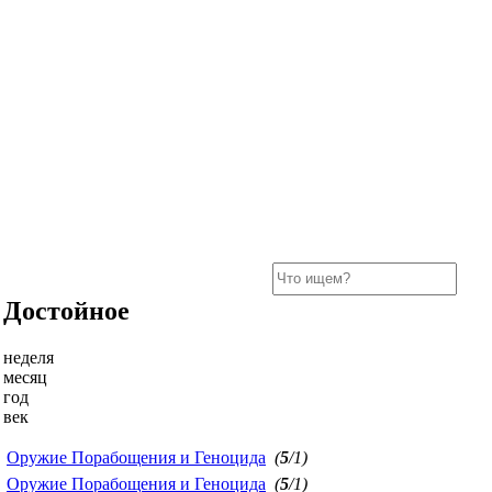
Достойное
неделя
месяц
год
век
Оружие Порабощения и Геноцида
(
5
/1)
Оружие Порабощения и Геноцида
(
5
/1)