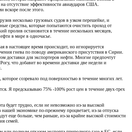
ь на отсутствие эффективности авиаударов США.
и вскоре после этого.
рузив несколько грузовых судов в узком перешейке, и
ные средства, которые попытаются очистить проход от
кий пролив остановится в течение нескольких месяцев,
ефти в мире в одночасье.
рая в настоящее время происходит, но игнорируется
чения гнева по поводу американского присутствия в Сирии.
ом доставки для экспортеров нефти. Многие предпочтут
огу, что добавит во времени доставки две недели и
.
, которое созревало под поверхностью в течение многих лет.
тся. Я предсказываю 75% -100% рост цен в течение двух-трех
та будет трудно, если не невозможно из-за высокой
в нашей экономике по-прежнему процветает, из-за отпуска
дут еще больше, чем раньше, из-за крайне высокой стоимости
ия семей.
ем или полным отказом экспорта природного газа в ЕС, если