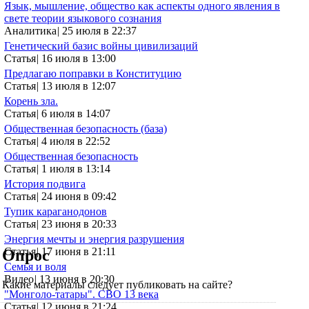
Язык, мышление, общество как аспекты одного явления в
свете теории языкового сознания
Аналитика
|
25 июля в 22:37
Генетический базис войны цивилизаций
Статья
|
16 июля в 13:00
Предлагаю поправки в Конституцию
Статья
|
13 июля в 12:07
Корень зла.
Статья
|
6 июля в 14:07
Общественная безопасность (база)
Статья
|
4 июля в 22:52
Общественная безопасность
Статья
|
1 июля в 13:14
История подвига
Статья
|
24 июня в 09:42
Тупик караганодонов
Статья
|
23 июня в 20:33
Энергия мечты и энергия разрушения
Статья
|
17 июня в 21:11
Опрос
Семья и воля
Видео
|
13 июня в 20:30
Какие материалы следует публиковать на сайте?
"Монголо-татары". СВО 13 века
Статья
|
12 июня в 21:24