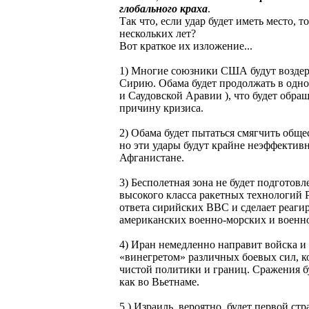
глобального краха
.
Так что, если удар будет иметь место,
нескольких лет?
Вот краткое их изложение...
1) Многие союзники США будут воздерж
Сирию. Обама будет продолжать в одн
и Саудовской Аравии ), что будет обр
причину кризиса.
2) Обама будет пытаться смягчить общ
но эти удары будут крайне неэффекти
Афганистане.
3) Бесполетная зона не будет подготов
высокого класса ракетных технологий Р
ответа сирийских ВВС и сделает реаги
американских военно-морских и военн
4) Иран немедленно направит войска и
«винегретом» различных боевых сил, ко
чистой политики и границ. Сражения бу
как во Вьетнаме.
5 ) Израиль, вероятно, будет первой с