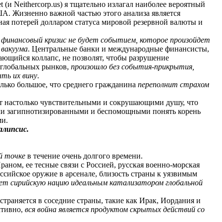
 (и Neithercorp.us) я тщательно излагал наиболее вероятный
ША. Жизненно важной частью этого анализа является
ная потерей долларом статуса мировой резервной валюты и
о
финансовый кризис не будет событием, которое произойдет
 вакуума
. Центральные банки и международные финансисты,
ающийся коллапс, не позволят, чтобы разрушение
 глобальных рынков,
произошло без события-прикрытия,
ыть их вину
.
олько большое, что среднего гражданина
переполнит страхом
ут настолько чувствительными и сокрушающими душу, что
мли загипнотизированными и беспомощными понять корень
ми.
липсис.
й точке
в течение очень долгого времени.
аном, ее тесные связи с Россией, русская военно-морская
оссийское оружие в арсенале, близость страны к уязвимым
ает сирийскую нацию идеальным катализатором глобальной
траняется в соседние страны, такие как Ирак, Иордания и
ктивно,
вся война является продуктом скрытых действий со