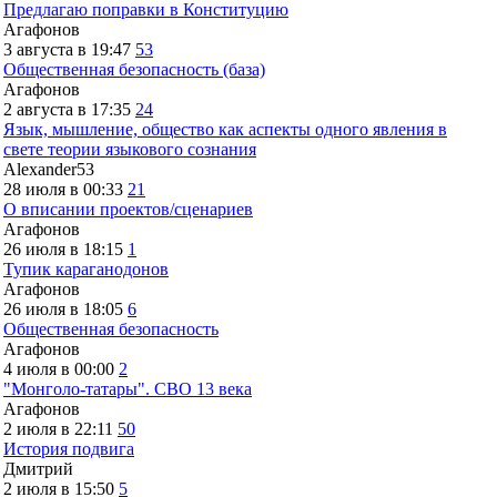
Предлагаю поправки в Конституцию
Агафонов
3 августа в 19:47
53
Общественная безопасность (база)
Агафонов
2 августа в 17:35
24
Язык, мышление, общество как аспекты одного явления в
свете теории языкового сознания
Alexander53
28 июля в 00:33
21
О вписании проектов/сценариев
Агафонов
26 июля в 18:15
1
Тупик караганодонов
Агафонов
26 июля в 18:05
6
Общественная безопасность
Агафонов
4 июля в 00:00
2
"Монголо-татары". СВО 13 века
Агафонов
2 июля в 22:11
50
История подвига
Дмитрий
2 июля в 15:50
5