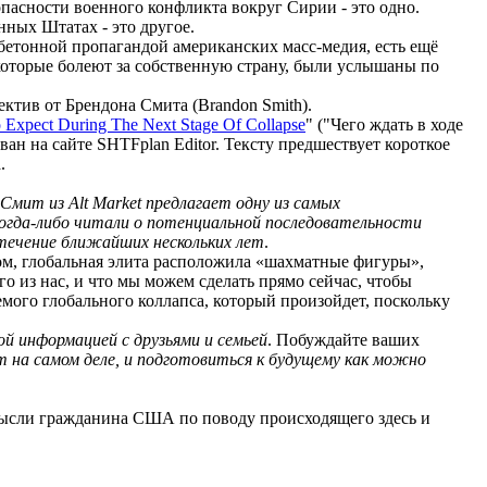
опасности военного конфликта вокруг Сирии - это одно.
нных Штатах - это другое.
обетонной пропагандой американских масс-медия, есть ещё
которые болеют за собственную страну, были услышаны по
ктив от Брендона Смита (Brandon Smith).
 Expect During The Next Stage Of Collapse
" ("Чего ждать в ходе
ан на сайте SHTFplan Editor. Тексту предшествует короткое
.
Смит из Alt Market предлагает одну из самых
огда-либо читали о потенциальной последовательности
течение ближайших нескольких лет
.
гом, глобальная элита расположила «шахматные фигуры»,
го из нас, и что мы можем сделать прямо сейчас, чтобы
емого глобального коллапса, который произойдет, поскольку
й информацией с друзьями и семьей
. Побуждайте ваших
 на самом деле, и подготовиться к будущему как можно
 мысли гражданина США по поводу происходящего здесь и