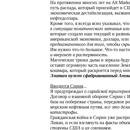
На протяжении многих лет на Alt Market
путь распада, который произойдет в С
экономическая дестабилизация, вызван
нефтедоллара.
Кроме того, я всегда ясно указывал, чт
в ситуации политического затишья или
которые создали наш текущий и развив
американской экономики, доллара, или
предназначенного для того, чтобы скр
Им нужно что-то большое. Что-то наст
и ввергнет в растерянность
.
Магические трюки дыма и зеркала буд
оставят огромную часть население Зе
кошмара, который раскроется перед ни
Элитам нужен сфабрикованный Апока
Вводится Сирия
...
Я предупреждал о
сирийской триггерно
Договор о взаимной обороне Сирии с Ир
база на побережье страны, передовое р
морским нефтяным путям,
все это дел
катастрофы
.
Гражданская война в Сирии уже распрос
Ливан, и если взглянуть на факты объе
стороны США и их союзников
.