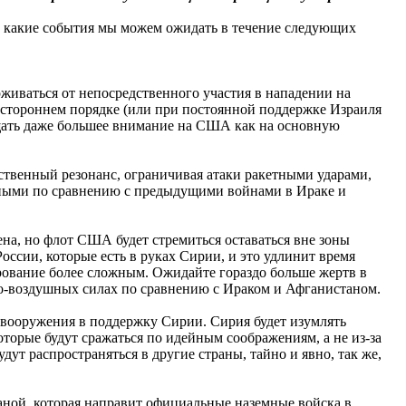
 то какие события мы можем ожидать в течение следующих
иваться от непосредственного участия в нападении на
остороннем порядке (или при постоянной поддержке Израиля
ащать даже большее внимание на США как на основную
ественный резонанс, ограничивая атаки ракетными ударами,
вными по сравнению с предыдущими войнами в Ираке и
лена, но флот США будет стремиться оставаться вне зоны
оссии, которые есть в руках Сирии, и это удлинит время
рование более сложным. Ожидайте гораздо больше жертв в
о-воздушных силах по сравнению с Ираком и Афганистаном.
 вооружения в поддержку Сирии. Сирия будет изумлять
торые будут сражаться по идейным соображениям, а не из-за
дут распространяться в другие страны, тайно и явно, так же,
траной, которая направит официальные наземные войска в