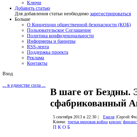
Ключи
Добавить статью
Для добавления статьи необходимо
зарегистрироваться
Больше
О Концепции общественной безопасности (КОБ)
Пользовательское Соглашение
Политика конфиденциальности
Информеры и баннеры
RSS-лента
Поддержка проекта
Реклама
Контакты
Вход
... в единстве сила ...
В шаге от Бездны.
сфабрикованный А
5 сентября 2013 в 22:30
|
Емеля
|
Сергей Фи
Ключи:
третья мировая война
кризис
финан
П
К
О
Б