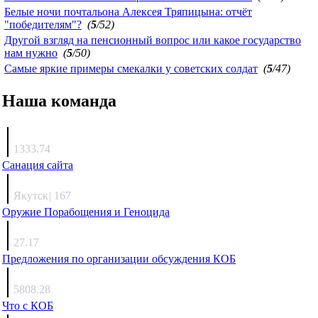
Белые ночи почтальона Алексея Тряпицына: отчёт
"победителям"?
(
5
/52)
Другой взгляд на пенсионный вопрос или какое государство
нам нужно
(
5
/50)
Самые яркие примеры смекалки у советских солдат
(
5
/47)
Наша команда
Агафонов
1333.74
Санация сайта
Каиргали
Якутск
|
167
Оружие Порабощения и Геноцида
Михаил Михайлович
27.17
Предложения по организации обсуждения КОБ
Люкин
5808.28
Что с КОБ