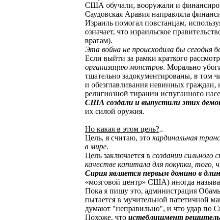
США обучали, вооружали и финансиров
Саудовская Аравия направляла финанс
Израиль помогал повстанцам, использу
означает, что израильское правительс
врагам).
Эта война не происходила бы сегодня б
Если выйти за рамки краткого рассмот
организацию монстров
. Морально убог
тщательно задокументированы, в том ч
и обезглавливания невинных граждан, 
религиозной тирании испуганного насе
США создали и выпустили этих демо
их силой оружия.
Но какая в этом цель?
..
Цель, я считаю, это
кардинальная транс
в мире
.
Цель заключается в
создании сильного 
качестве капитала для покупки, того,
Сирия является первым домино в дли
«мозговой центр» США) иногда называе
Пока я пишу это, администрация Обамы
пытается в мучительной патетичной ма
думают "неправильно", и что удар по С
Похоже, что
истеблишмент решительно