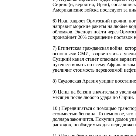
Сирию (и, вероятно, Иран), сославшис
Американские войска последуют за ним
6) Иран закроет Ормузский пролив, пог
направит морские ракеты на любые вод
обломков. Экспорт нефти через Ормузс
произойдет 20% сокращение поставок н
7) Египетская гражданская война, кото
основными СМИ, взорвется из-за увели
Суэцкий канал станет опасным вариант
путешествовать по всему Африканском Р
увеличит стоимость перевозимой нефти
8) Саудовская Аравия увидит восстание
9) Цены на бензин значительно увелича
месяцев после любого удара по Сирии.
10 ) Передвигаться с помощью транспор
стоимостью бензина. То немногое, что 
доллара закончится. Покупки домов упа
расходов, необходимых для передвижен
11 ) Россия будет угрожать ограничени