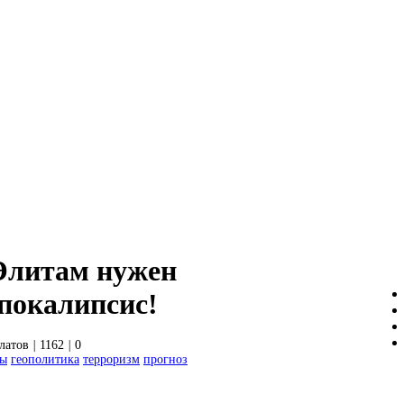
 Элитам нужен
покалипсис!
латов
|
1162
|
0
сы
геополитика
терроризм
прогноз