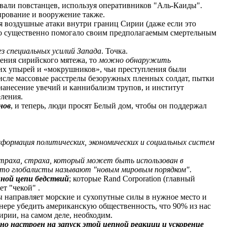
али повстанцев, используя оперативников "Аль-Каиды".
ирование и вооружение также.
я воздушные атаки внутри границ Сирии (даже если это
тво существенно помогало своим предполагаемым смертельным
ез специальных усилий Запада
. Точка.
рения сирийского мятежа, то
можно обнаружить
их упырей и «мокрушников», чьи преступления были
исле массовые расстрелы безоружных пленных солдат, пытки
нанесение увечий и каннибализм трупов, и институт
ления.
нов
, и теперь, люди просят Белый дом, чтобы он поддержал
формация политических, экономических и социальных систем
страха, страха, который может быть использован в
 что глобалисты называют "новым мировым порядком"
.
нной цепи бедствий
; которые Rand Corporation (главный
т "чекой" .
 направляет морские и сухопутные силы в нужное место и
нере убедить американскую общественность, что 90% из нас
ирии, на самом деле, необходим.
 настроен на запуск этой цепной реакции и ускорение