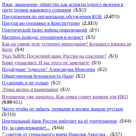
Язык, мышление, общество как аспекты одного явления в
свете теории языкового сознания
(
3.5
/2)
Предложения по организации обсуждения КОБ
(
2.67
/3)
Предлагаю поправки в Конституцию
(
2.33
/3)
Генетический базис войны цивилизаций
(
2
/1)
Матрица развода: отношения и возраст
(
5
/5)
Как на самом деле устроено мироздание? Большого взрыва не
было
(
5
/4)
Указ №809: Последний шанс России на спасение?
(
5
/3)
Вами управляют. И вы этого не замечаете
(
5
/3)
Подлёдные "одиссеи" Александра Моисеева
(
5
/2)
Общественная безопасность (база)
(
5
/2)
О санциях и не только
(
5
/2)
Этика жизни и вымирания
(
5
/2)
Вторжение уже началось. Как семья станет кормом для НКО
(
9.99
/451)
Чисто чтобы не забыть, первыми в космос вышли русские
(
5
/110)
Центральный банк России работает на её уничтожение
(
5
/64)
Ну, за самодержание!...
(
5
/64)
7 советов от гениального врача Николая Амосова .
(
5
/57)