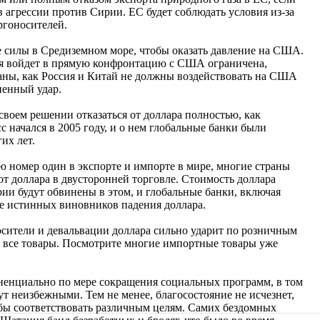
агрессии против Сирии. ЕС будет соблюдать условия из-за
ргоносителей.
е силы в Средиземном море, чтобы оказать давление на США.
сия войдет в прямую конфронтацию с США ограничена,
раны, как Россия и Китай не должны воздействовать на США
ненный удар.
 своем решении отказаться от доллара полностью, как
 начался в 2005 году, и о нем глобальные банки были
их лет.
ю номер один в экспорте и импорте в мире, многие страны
т доллара в двусторонней торговле. Стоимость доллара
ирии будут обвинены в этом, и глобальные банки, включая
е истинных виновников падения доллара.
осители и девальвации доллара сильно ударит по розничным
 все товары. Посмотрите многие импортные товары уже
оненциально по мере сокращения социальных программ, в том
т неизбежными. Тем не менее, благосостояние не исчезнет,
обы соответствовать различным целям. Самих бездомных