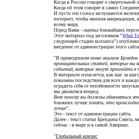
Когда в России говорят о смертельной 
Когда об этом говорят в самих Соедине
И пусть эти голоса заглушаются желез
интернет, чтобы мнения американцев, 
всему миру.
Перед Вами - оценка ближайших перспе
Этот материал под заголовком "
What To
следующей стадии коллапса") опубликов
введение от администрации этого сайта
"В приведенном ниже анализе
Брэндон 
проницательных статей, которые вы к
событий, которые могут произойти в 
В материале излагается, как шаг за ша
показаны последствия для всех и каждо
оградить себя от неизбежности запуска
мы движемся вперед.
Вот почему вы должны обменяться это
ближних лучше понять,
что происходит
лучше
".
Это - текст от администрации сайта.
Далее - текст статьи Брендона Смита,
сейчас - в мире и в самой Америке.
"
Глобальный кризис