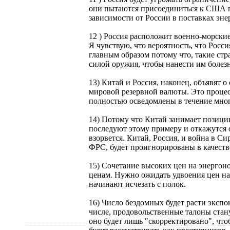
они пытаются присоединиться к США в 
зависимости от России в поставках эне
12 ) Россия расположит военно-морски
Я чувствую, что вероятность, что Рос
главным образом потому что, такие ст
силой оружия, чтобы нанести им болез
13) Китай и Россия, наконец, объявят о
мировой резервной валюты. Это процесс
полностью осведомлены в течение мног
14) Потому что Китай занимает позици
последуют этому примеру и откажутся о
взорвется. Китай, Россия, и война в С
ФРС, будет проигнорированы в качеств
15) Сочетание высоких цен на энергон
ценам. Нужно ожидать удвоения цен на
начинают исчезать с полок.
16) Число бездомных будет расти эксп
числе, продовольственные талоны стану
оно будет лишь "скорректировано", чт