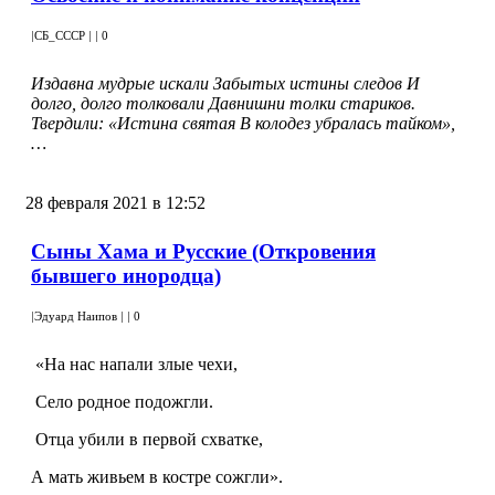
|
СБ_СССР
|
|
0
Издавна мудрые искали Забытых истины следов И
долго, долго толковали Давнишни толки стариков.
Твердили: «Истина святая В колодез убралась тайком»,
…
28 февраля 2021 в 12:52
Сыны Хама и Русские (Откровения
бывшего инородца)
|
Эдуард Наипов
|
|
0
«На нас напали злые чехи,
Село родное подожгли.
Отца убили в первой схватке,
А мать живьем в костре сожгли».