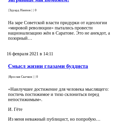
|
Эдуард Наипов
|
|
0
На заре Советской власти придурки от идеологии
«мировой революции» пытались провести
национализацию жён в Саратове. Это не анекдот, а
позорный…
16 февраля 2021 в 14:11
Смысл жизни глазами буддиста
|
Ярослав Скачков
|
|
0
«Наилучшее достижение для человека мыслящего:
постичь постижимое и тихо склониться перед
непостижимым».
И. Гёте
Из меня неважный публицист, но попробую…