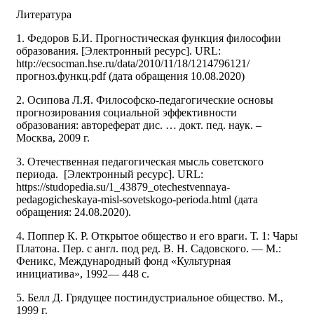
Литература
1. Федоров Б.И. Прогностическая функция философии
образования. [Электронный ресурс]. URL:
http://ecsocman.hse.ru/data/2010/11/18/1214796121/
прогноз.функц.pdf (дата обращения 10.08.2020)
2. Осипова Л.Я. Философско-педагогические основы
прогнозирования социальной эффективности
образования: автореферат дис. … докт. пед. наук. –
Москва, 2009 г.
3. Отечественная педагогическая мысль советского
периода. [Электронный ресурс]. URL:
https://studopedia.su/1_43879_otechestvennaya-
pedagogicheskaya-misl-sovetskogo-perioda.html (дата
обращения: 24.08.2020).
4. Поппер К. Р. Открытое общество и его враги. Т. 1: Чары
Платона. Пер. с англ. под ред. В. Н. Садовского. — М.:
Феникс, Международный фонд «Культурная
инициатива», 1992— 448 с.
5. Белл Д. Грядущее постиндустриальное общество. М.,
1999 г.