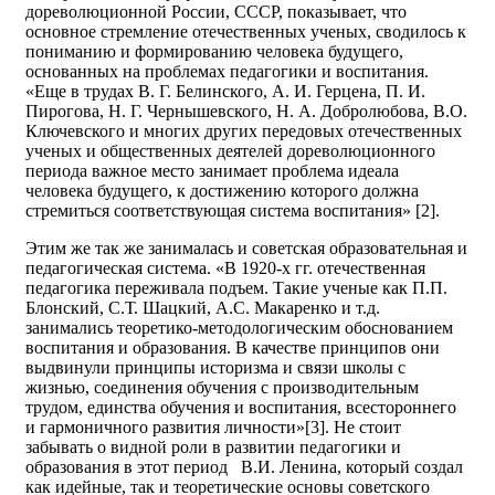
дореволюционной России, СССР, показывает, что
основное стремление отечественных ученых, сводилось к
пониманию и формированию человека будущего,
основанных на проблемах педагогики и воспитания.
«Еще в трудах В. Г. Белинского, А. И. Герцена, П. И.
Пирогова, Н. Г. Чернышевского, Н. А. Добролюбова, В.О.
Ключевского и многих других передовых отечественных
ученых и общественных деятелей дореволюционного
периода важное место занимает проблема идеала
человека будущего, к достижению которого должна
стремиться соответствующая система воспитания» [2].
Этим же так же занималась и советская образовательная и
педагогическая система. «В 1920-х гг. отечественная
педагогика переживала подъем. Такие ученые как П.П.
Блонский, С.Т. Шацкий, А.С. Макаренко и т.д.
занимались теоретико-методологическим обоснованием
воспитания и образования. В качестве принципов они
выдвинули принципы историзма и связи школы с
жизнью, соединения обучения с производительным
трудом, единства обучения и воспитания, всестороннего
и гармоничного развития личности»[3]. Не стоит
забывать о видной роли в развитии педагогики и
образования в этот период В.И. Ленина, который создал
как идейные, так и теоретические основы советского