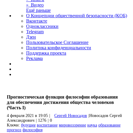
» Видео
Ещё раньше
О Концепции общественной безопасности (КОБ)
Вконтакте
Одноклассники
Telegram
Дзен
Пользовательское Соглашение
Политика конфиденциальности
Поддержка проекта
Реклама
Прогностическая функция философии образования
для обеспечения достижения общества человеков
(Часть I)
4 февраля 2021 в 19:05
|
Сергей Новосадов
|
Новосадов Сергей
Александрович
|
1276
|
0
Ключи:
будущее
воспитание
мировоззрение
наука
образование
прогноз
философия