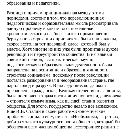
образования и педагогики.
Разница и причем принципиальная между этими
периодами, состоит в том, что дореволюционная
педагогическая и образовательная мысль рассматривала
данную проблему в ключе того, помещичье-
крепостнического и слабо развитого промышленно
буржуазного строя, и их приоритеты были направлены,
скорее всего, на тот правящий класс, который был у
власти. Хотя многие из них уже были пропитаны духом
революции и переустройства общества. В начальный
советский период, вся практическая научно-
педагогическая и образовательная деятельность была
направлена на воспитание и образования личности
строителя социализма, поскольку после революции
досталась разворованная и необразованная страна, где
царил голод и разруха. В последствие, когда были
преодолены гражданская, Великая отечественная воины,
была поставлена задача воспитания нового вида человека
– строителя коммунизма, как высшей стадии развития
общества. Для этого, государство делало все возможное.
Еще И.В. Сталин в своей работе «Экономические
проблемы социализма», писал - «Необходимо, в‑третьих,
добиться такого культурного роста общества, который бы
обеспечил всем членам общества всестороннее развитие