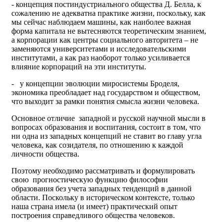
- концепция постиндустриального общества Д. Белла, к
сожалению не адекватна практике жизни, поскольку, как
мы сейчас наблюдаем машины, как наиболее важная
форма капитала не вытесняются теоретическим знанием,
а корпорации как центры социального авторитета – не
заменяются университетами и исследовательскими
институтами, а как раз наоборот только усиливается
влияние корпораций на эти институты.
- у концепции эволюции миросистемы Броделя,
экономика преобладает над государством и обществом,
что выходит за рамки понятия смысла жизни человека.
Основное отличие западной и русской научной мысли в
вопросах образования и воспитания, состоит в том, что
ни одна из западных концепций не ставит во главу угла
человека, как созидателя, по отношению к каждой
личности общества.
Поэтому необходимо рассматривать и формулировать
свою прогностическую функцию философии
образования без учета западных тенденций в данной
области. Поскольку в историческом контексте, только
наша страна имела (и имеет) практический опыт
построения справедливого общества человеков.