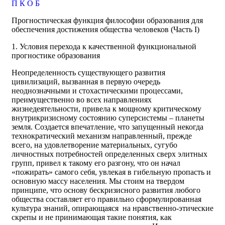
П
К
О
Б
Прогностическая функция философии образования для
обеспечения достижения общества человеков (Часть I)
1. Условия перехода к качественной функциональной
прогностике образования
Неопределенность существующего развития
цивилизаций, вызванная в первую очередь
неоднозначными и стохастическими процессами,
преимущественно во всех направлениях
жизнедеятельности, привела к мощному критическому
внутрикризисному состоянию суперсистемы – планеты
земля. Создается впечатление, что запущенный некогда
технократический механизм направленный, прежде
всего, на удовлетворение материальных, сугубо
личностных потребностей определенных сверх элитных
групп, привел к такому его разгону, что он начал
«пожирать» самого себя, увлекая в гибельную пропасть и
основную массу населения. Мы стоим на твердом
принципе, что основу бескризисного развития любого
общества составляет его правильно сформулированная
культура знаний, опирающаяся на нравственно-этические
скрепы и не принимающая такие понятия, как