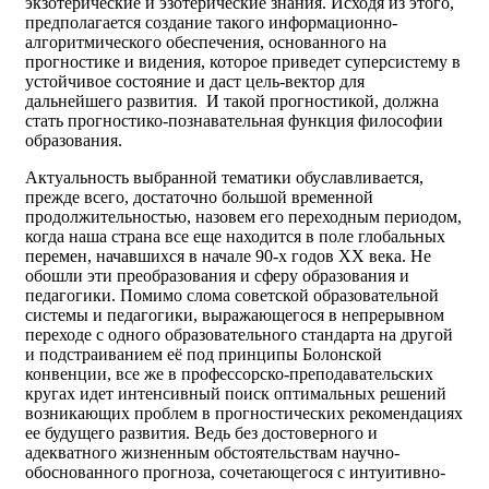
экзотерические и эзотерические знания. Исходя из этого,
предполагается создание такого информационно-
алгоритмического обеспечения, основанного на
прогностике и видения, которое приведет суперсистему в
устойчивое состояние и даст цель-вектор для
дальнейшего развития. И такой прогностикой, должна
стать прогностико-познавательная функция философии
образования.
Актуальность выбранной тематики обуславливается,
прежде всего, достаточно большой временной
продолжительностью, назовем его переходным периодом,
когда наша страна все еще находится в поле глобальных
перемен, начавшихся в начале 90-х годов XX века. Не
обошли эти преобразования и сферу образования и
педагогики. Помимо слома советской образовательной
системы и педагогики, выражающегося в непрерывном
переходе с одного образовательного стандарта на другой
и подстраиванием её под принципы Болонской
конвенции, все же в профессорско-преподавательских
кругах идет интенсивный поиск оптимальных решений
возникающих проблем в прогностических рекомендациях
ее будущего развития. Ведь без достоверного и
адекватного жизненным обстоятельствам научно-
обоснованного прогноза, сочетающегося с интуитивно-