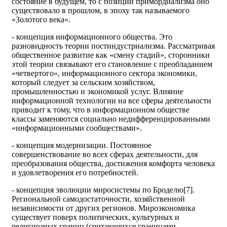
состояние в будущем, то с позиций примордиализма оно
существовало в прошлом, в эпоху так называемого
«Золотого века».
- концепция информационного общества. Это
разновидность теории постиндустриализма. Рассматривая
общественное развитие как «смену стадий», сторонники
этой теории связывают его становление с преобладанием
«четвертого», информационного сектора экономики,
который следует за сельским хозяйством,
промышленностью и экономикой услуг. Влияние
информационной технологии на все сферы деятельности
приводит к тому, что в информационном обществе
классы заменяются социально недифференцированными
«информационными сообществами».
- концепция модернизации. Постоянное
совершенствование во всех сферах деятельности, для
преобразования общества, достижения комфорта человека
и удовлетворения его потребностей.
- концепция эволюции миросистемы по Броделю[7].
Региональной самодостаточности, хозяйственной
независимости от других регионов. Мироэкономика
существует поверх политических, культурных и
религиозных границ (считающихся границами