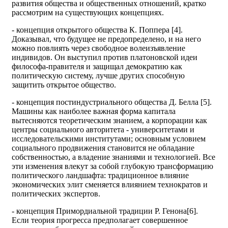
развития общества и общественных отношений, кратко
рассмотрим на существующих концепциях.
- концепция открытого общества К. Поппера [4].
Доказывал, что будущее не предопределено, и на него
можно повлиять через свободное волеизъявление
индивидов. Он выступил против платоновской идеи
философа-правителя и защищал демократию как
политическую систему, лучше других способную
защитить открытое общество.
- концепция постиндустриального общества Д. Белла [5].
Машины как наиболее важная форма капитала
вытесняются теоретическим знанием, а корпорации как
центры социального авторитета - университетами и
исследовательскими институтами; основным условием
социального продвижения становится не обладание
собственностью, а владение знаниями и технологией. Все
эти изменения влекут за собой глубокую трансформацию
политического ландшафта: традиционное влияние
экономических элит сменяется влиянием технократов и
политических экспертов.
- концепция Примордиальной традиции Р. Генона[6].
Если теория прогресса предполагает совершенное