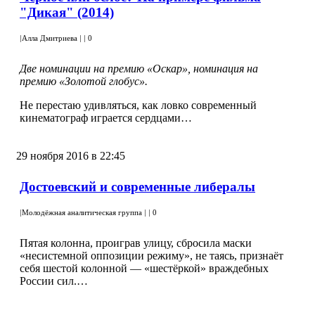
"Дикая" (2014)
|
Алла Дмитриева
|
|
0
Две номинации на премию «Оскар», номинация на
премию «Золотой глобус».
Не перестаю удивляться, как ловко современный
кинематограф играется сердцами…
29 ноября 2016 в 22:45
Достоевский и современные либералы
|
Молодёжная аналитическая группа
|
|
0
Пятая колонна, проиграв улицу, сбросила маски
«несистемной оппозиции режиму», не таясь, признаёт
себя шестой колонной — «шестёркой» враждебных
России сил.…