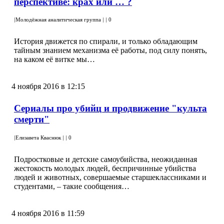
перспективе: крах или … ?
|
Молодёжная аналитическая группа
|
|
0
История движется по спирали, и только обладающим
тайным знанием механизма её работы, под силу понять,
на каком её витке мы…
4 ноября 2016 в 12:15
Сериалы про убийц и продвижение "культа
смерти"
|
Елизавета Кваснюк
|
|
0
Подростковые и детские самоубийства, неожиданная
жестокость молодых людей, беспричинные убийства
людей и животных, совершаемые старшеклассниками и
студентами, – такие сообщения…
4 ноября 2016 в 11:59