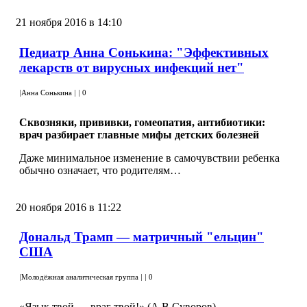
21 ноября 2016 в 14:10
Педиатр Анна Сонькина: "Эффективных
лекарств от вирусных инфекций нет"
|
Анна Сонькина
|
|
0
Сквозняки, прививки, гомеопатия, антибиотики:
врач разбирает главные мифы детских болезней
Даже минимальное изменение в самочувствии ребенка
обычно означает, что родителям…
20 ноября 2016 в 11:22
Дональд Трамп — матричный "ельцин"
США
|
Молодёжная аналитическая группа
|
|
0
«Язык твой — враг твой!» (А.В.Суворов)