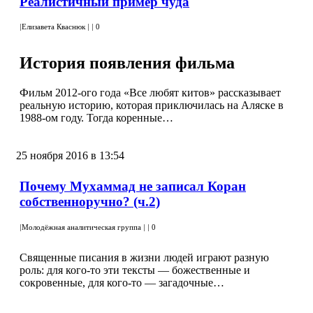
Реалистичный пример чуда
|
Елизавета Кваснюк
|
|
0
История появления фильма
Фильм 2012-ого года «Все любят китов» рассказывает
реальную историю, которая приключилась на Аляске в
1988-ом году. Тогда коренные…
25 ноября 2016 в 13:54
Почему Мухаммад не записал Коран
собственноручно? (ч.2)
|
Молодёжная аналитическая группа
|
|
0
Священные писания в жизни людей играют разную
роль: для кого-то эти тексты — божественные и
сокровенные, для кого-то — загадочные…