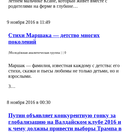
летнем мальчике Ксане, который живет вместе с
родителями на ферме в глубине…
9 ноября 2016 в 11:49
Стихи Маршака — детство многих
поколений
|
Молодёжная аналитическая группа
|
|
0
Маршак — фамилия, известная каждому с детства: его
стихи, сказки и пьесы любимы не только детьми, но и
взрослыми.
3…
8 ноября 2016 в 00:30
Путин объявляет конкурентную гонку за
глобализацию на Валдайском клубе 2016 и
к чему должны привести выборы Трампа в