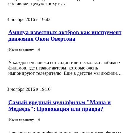
составляет целую эпоху в…
3 ноября 2016 в 19:42
Амплуа известных актёров как инструмент
движения Окон Овертона
|
Научи хорошему
|
|
0
У каждого человека есть один или несколько любимых
фильмов, где играют актеры, которые очень
импонируют телезрителю. Еще в детстве мы любили…
3 ноября 2016 в 19:16
Самый вредный мультфильм "Маша и
Медведь": Провокация или правда?
|
Научи хорошему
|
|
0
Первоисточник информации о вредности мультфильма