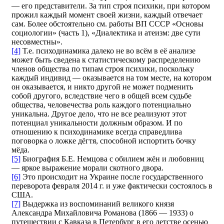
— его представители. За тип строя психики, при котором
прожил каждый момент своей жизни, каждый отвечает
сам. Более обстоятельно см. работы ВП СССР «Основы
социологии» (часть 1), «Диалектика и атеизм: две сути
несовместны».
[4]
Т.е. психодинамика далеко не во всём в её анализе
может быть сведена к статистическому распределению
членов общества по типам строя психики, поскольку
каждый индивид — оказывается на том месте, на котором
он оказывается, и никто другой не может подменить
собой другого, вследствие чего в общей всем судьбе
общества, человечества роль каждого потенциально
уникальна. Другое дело, что не все реализуют этот
потенциал уникальности должным образом. И по
отношению к психодинамике всегда справедлива
поговорка о ложке дёгтя, способной испортить бочку
мёда.
[5]
Биография Б.Е. Немцова с обилием жён и любовниц
— яркое выражение морали скотного двора.
[6]
Это происходит на Украине после государственного
переворота февраля 2014 г. и уже фактически состоялось в
США.
[7]
Выдержка из воспоминаний великого князя
Александра Михайловича Романова (1866 — 1933) о
путешествии с Кавказа в Петербург в его детстве осенью