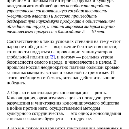
причинам и поводам на интернет-форумах и культуры
вождения автомобилей до
неспособности породить
управленчески состоятельную государственность
(«вертикаль власти») и массово производить
бездефектную наукоёмкую продукцию в общественном
объединении труда, и стать мировым лидером научно-
технического прогресса в ближайшие 5 — 10 лет
.
Соответственно в таких условиях стенания на тему «этот
народ не победить!» — выражение безответственности,
готовности поддаться на провокации манипуляторов
глобальной политики
[2]
, и потому — реальная угроза
безопасности самого народа, и человечества в целом. В
прошлом Россия неоднократно платила большой кровью
за «шапкозакидательство» и «квасной патриотизм». И
этого необходимо избежать, хотя нас действительно не
победить.
2. Однако и консолидация консолидации — рознь.
Консолидация, организуемая с целью последующего
разрушения и уничтожения консолидируемого общества
в войне против него, осуществляемой методом
культурного сотрудничества, — это одно; а консолидация
с целью созидания будущего — это другое.
3. Но и в любом из вариантов консолидации, названных в