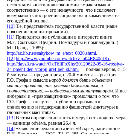
несостоятельности политэкономии «мраксизма» и
соответственно — о его ненаучности, что исключает
возможность построения социализма и коммунизма на
его идейной основе.
[10]
Т.е. представитель государственной власти (наше
пояснение при цитировании).
[11]
Приводится по публикации в интернете книги
М.Е. Салтыков-Щедрин. Помпадуры и помпадурши. (—
М.: Правда. 1985):
http://az.lib.ru/s/saltykow_m_e/text_0020.shtml
.
[12]
http://www.youtube.com/watch?v=n04R840pJKc
;
http://dayz3.ru/watch/OxTbIiFoXhs/20120622-09-16-rossiya-
24-pmehf-den-vtorojj-gref-peh-sl.html
— полная версия, с 15-
й минуты — предыстория, с 20-й минуты — реакция
Г.О. Грефа в смысле
народ должен быть объектом
манипулирования, т.е. реально безвластным, и
соответственно, — подневольным манипуляторам
. И все
либералы и «правозащитники» промолчали о том, что
Г.О. Греф — по сути — публично призывал к
становлению и поддержанию фашисткой диктатуры в
глобальных масштабах.
[13]
В этом определении «пить в меру» есть подвох: мера
— единица объёма, равная 26,4 л.
[14]
«Заявление редакции газеты «Искра», написанное
В.И. Лениным. — ПСС. Т4. С. 385. См. интернет-