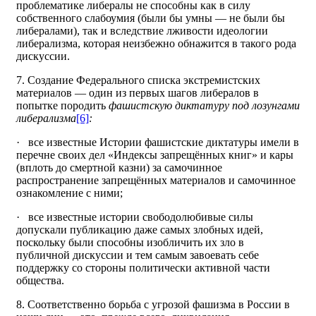
проблематике либералы не способны как в силу
собственного слабоумия (были бы умны — не были бы
либералами), так и вследствие лживости идеологии
либерализма, которая неизбежно обнажится в такого рода
дискуссии.
7. Создание Федерального списка экстремистских
материалов — один из первых шагов либералов в
попытке породить
фашистскую диктатуру под лозунгами
либерализма
[6]
:
· все известные Истории фашистские диктатуры имели в
перечне своих дел «Индексы запрещённых книг» и кары
(вплоть до смертной казни) за самочинное
распространение запрещённых материалов и самочинное
ознакомление с ними;
· все известные истории свободолюбивые силы
допускали публикацию даже самых злобных идей,
поскольку были способны изобличить их зло в
публичной дискуссии и тем самым завоевать себе
поддержку со стороны политически активной части
общества.
8. Соответственно борьба с угрозой фашизма в России в