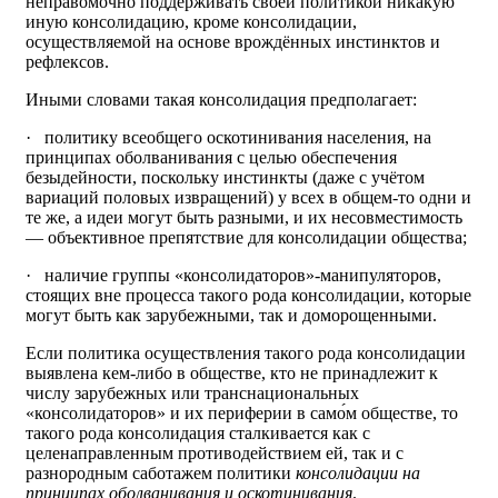
неправомочно поддерживать своей политикой никакую
иную консолидацию, кроме консолидации,
осуществляемой на основе врождённых инстинктов и
рефлексов.
Иными словами такая консолидация предполагает:
· политику всеобщего оскотинивания населения, на
принципах оболванивания с целью обеспечения
безыдейности, поскольку инстинкты (даже с учётом
вариаций половых извращений) у всех в общем-то одни и
те же, а идеи могут быть разными, и их несовместимость
— объективное препятствие для консолидации общества;
· наличие группы «консолидаторов»-манипуляторов,
стоящих вне процесса такого рода консолидации, которые
могут быть как зарубежными, так и доморощенными.
Если политика осуществления такого рода консолидации
выявлена кем-либо в обществе, кто не принадлежит к
числу зарубежных или транснациональных
«консолидаторов» и их периферии в само́м обществе, то
такого рода консолидация сталкивается как с
целенаправленным противодействием ей, так и с
разнородным саботажем политики
консолидации на
принципах оболванивания и оскотинивания
.