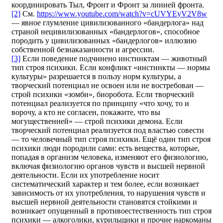
координировать Тыл, Фронт и Фронт за линией фронта.
[2]
См.
https://www.youtube.com/watch?v=cUVYEyV2V8w
— явное глумление цивилизованного «бандерлога» над
страной нецивилизованных «бандерлогов», способное
породить у цивилизованных «бандерлогов» иллюзию
собственной безнаказанности и агрессии.
[3]
Если поведение подчинено инстинктам — животный
тип строя психики. Если конфликт «инстинкты — нормы
культуры» разрешается в пользу норм культуры, а
творческий потенциал не освоен или не востребован —
строй психики «зомби», биоробота. Если творческий
потенциал реализуется по принципу «что хочу, то и
ворочу, а кто не согласен, покажите, что вы
могущественней» — строй психики демона. Если
творческий потенциал реализуется под властью совести
— то человечный тип строя психики. Ещё один тип строя
психики люди породили сами: есть вещества, которые,
попадая в организм человека, изменяют его физиологию,
включая физиологию органов чувств и высшей нервной
деятельности. Если их употребление носит
систематический характер и тем более, если возникает
зависимость от их употребления, то нарушения чувств и
высшей нервной деятельности становятся стойкими и
возникает опущенный в противоестественность тип строя
психики — алкоголики, курильщики и прочие наркоманы