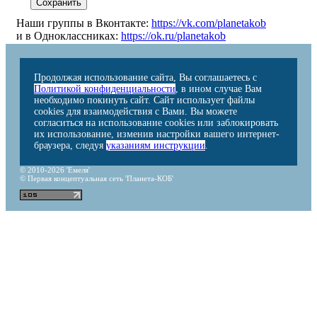
Наши группы в Вконтакте:
https://vk.com/planetakob
и в Одноклассниках:
https://ok.ru/planetakob
Продолжая использование сайта, Вы соглашаетесь с
Политикой конфиденциальности
, в ином случае Вам
необходимо покинуть сайт. Сайт использует файлы
cookies для взаимодействия с Вами. Вы можете
согласиться на использование cookies или заблокировать
их использование, изменив настройки вашего интернет-
браузера, следуя
указаниям инструкции
.
© 2010-2026 'Емеля'
© Первая концептуальная сеть 'Планета-КОБ'