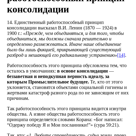
консолидации
14. Единственный работоспособный принцип
консолидации высказал В.И. Ленин (1870 — 1924) в
1900 г.:
«Прежде, чем объединяться, и для того, чтобы
объединиться, мы должны сначала решительно и
определенно размежеваться. Иначе наше объединение
было бы лишь фикцией, прикрывающей существующий
разброд и мешающей его радикальному устранению»
[14]
.
Работоспособность этого принципа обусловлена тем, что
осталось в умолчаниях:
в основе консолидации
—
беззаветная и неподкупная верность идеалу, за
которым Промыслительное будущее.
Те, кто от этого
уклоняется, становятся объектами социальной гигиены и
жертвами катастроф разного рода по не зависящим от них
причинам.
Так работоспособность этого принципа видится изнутри
общества. А извне общества работоспособность этого
принципа определяется словами Корана: «Бог написал:
“Одержу победу Я и Мои посланники!”» (сура 59:21).
Так, что:
«1. Любите справедливость, судьи земли, право