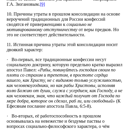
Г.А. Зюгановым.
[9]
10. Причины утраты в прошлом консолидации на основе
вероучений традиционных для России конфессий
сводятся её приверженцами к
социально не
мотивированному отступничеству
от веры предков. Но
это не соответствует действительности.
11. Истинная причина утраты этой консолидации носит
двоякий характер:
· Во-первых, все традиционные конфессии несут
социальную доктрину, которую предельно кратко выразил
апостол Павел:
«Рабы, повинуйтесь господам своим по
плоти со страхом и трепетом, в простоте сердца
вашего, как Христу, не с видимою только услужливостью,
как человекоугодники, но как рабы Христовы, исполняя
волю Божию от души, служа с усердием, как Господу, а не
как человекам, зная, что каждый получит от Господа по
мере добра, которое он сделал, раб ли, или свободный»
(К
Ефесянам послание апостола Павла, 6:5-8).
· Во-вторых, её работоспособность в прошлом
основывалась на невежестве и бездумье паствы о
вопросах социально-философского характера, о чём