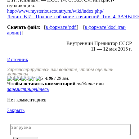
публикацию:
http://www.mysteriouscountry.ru/wiki/index.php/
Ленин_В.И._Полное_собрание_сочинений_Том_4_ЗАЯ
Скачать файл:
[
в формате 'pdf'
] [
в формате 'doc' (rar-
архив)
]
Внутренний Предиктор СССР
11 — 12 мая 2015 г.
Источник
Зарегистрируйтесь или войдите, чтобы оценить
материал
4.86
/
29
гол.
Чтобы оставить комментарий
войдите
или
зарегистрируйтесь
Нет комментариев
Закрыть