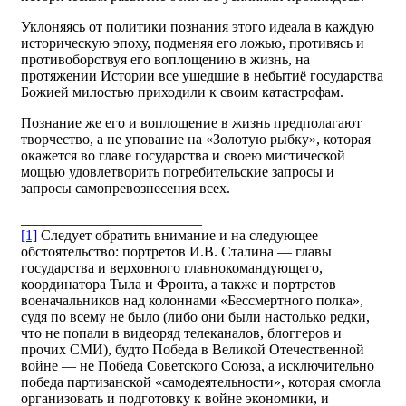
Уклоняясь от политики познания этого идеала в каждую
историческую эпоху, подменяя его ложью, противясь и
противоборствуя его воплощению в жизнь, на
протяжении Истории все ушедшие в небытиё государства
Божией милостью приходили к своим катастрофам.
Познание же его и воплощение в жизнь предполагают
творчество, а не упование на «Золотую рыбку», которая
окажется во главе государства и своею мистической
мощью удовлетворить потребительские запросы и
запросы самопревознесения всех.
_________________________
[1]
Следует обратить внимание и на следующее
обстоятельство: портретов И.В. Сталина — главы
государства и верховного главнокомандующего,
координатора Тыла и Фронта, а также и портретов
военачальников над колоннами «Бессмертного полка»,
судя по всему не было (либо они были настолько редки,
что не попали в видеоряд телеканалов, блоггеров и
прочих СМИ), будто Победа в Великой Отечественной
войне — не Победа Советского Союза, а исключительно
победа партизанской «самодеятельности», которая смогла
организовать и подготовку к войне экономики, и