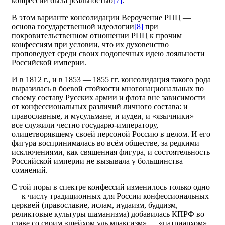
конфессий была реальностью
[7]
.
В этом варианте консолидации Вероучение РПЦ —
основа государственной идеологии
[8]
при
покровительственном отношении РПЦ к прочим
конфессиям при условии, что их духовенство
проповедует среди своих подопечных идею лояльности
Российской империи.
И в 1812 г., и в 1853 — 1855 гг. консолидация такого рода
выразилась в боевой стойкости многонациональных по
своему составу Русских армии и флота вне зависимости
от конфессиональных различий личного состава: и
православные, и мусульмане, и иудеи, и «язычники» —
все служили честно государю-императору,
олицетворявшему своей персоной Россию в целом. И его
фигура воспринималась во всём обществе, за редкими
исключениями, как священная фигура, и состоятельность
Российской империи не вызывала у большинства
сомнений.
С той поры в спектре конфессий изменилось только одно
— к числу традиционных для России конфессиональных
церквей (православие, ислам, иудаизм, буддизм,
реликтовые культуры шаманизма) добавилась КПРФ во
главе со своим «шейхом уль мраксизм» — «патриархом»