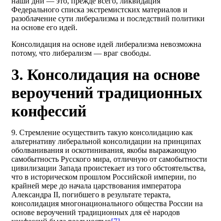
наши дни — это, прежде всего, ликвидация
Федерального списка экстремистских материалов и
разоблачение сути либерализма и последствий политики
на основе его идей.
Консолидация на основе идей либерализма невозможна
потому, что либерализм — враг свободы.
3. Консолидация на основе
вероучений традиционных
конфессий
9. Стремление осуществить такую консолидацию как
альтернативу либеральной консолидации на принципах
оболванивания и оскотинивания, якобы выражающую
самобытность Русского мира, отличную от самобытности
цивилизации Запада проистекает из того обстоятельства,
что в историческом прошлом Российской империи, по
крайней мере до начала царствования императора
Александра II, погибшего в результате теракта,
консолидация многонационального общества России на
основе вероучений традиционных для её народов