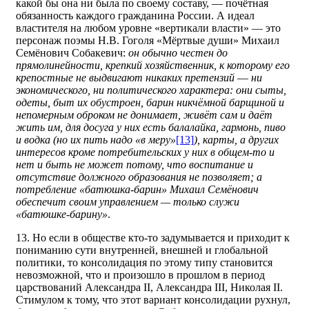
какой бы она ни была по своему составу, — почётная
обязанность каждого гражданина России. А идеал
властителя на любом уровне «вертикали власти» — это
персонаж поэмы Н.В. Гоголя «Мёртвые души» Михаил
Семёнович Собакевич:
он обычно честен до
прямолинейности, крепкий хозяйственник, к которому его
крепостные не выдвигают никаких претензий
—
ни
экономического, ни политического характера: они сыты,
одеты, быт их обустроен, барин никчёмной барщиной и
непомерным оброком не донимает, живёт сам и даёт
жить им, для досуга у них есть балалайка, гармонь, пиво
и водка (но их пить надо «в меру»
[13]
), карты, а других
интересов кроме потребительских у них в общем-то и
нет и быть не может потому, что воспитание и
отсутствие должного образования не позволяет; а
потребление «батюшка-барин» Михаил Семёнович
обеспечит своим управлением — только служи
«батюшке-барину»
.
13. Но если в обществе кто-то задумывается и приходит к
пониманию сути внутренней, внешней и глобальной
политики, то консолидация по этому типу становится
невозможной, что и произошло в прошлом в период
царствований Александра II, Александра III, Николая II.
Стимулом к тому, что этот вариант консолидации рухнул,