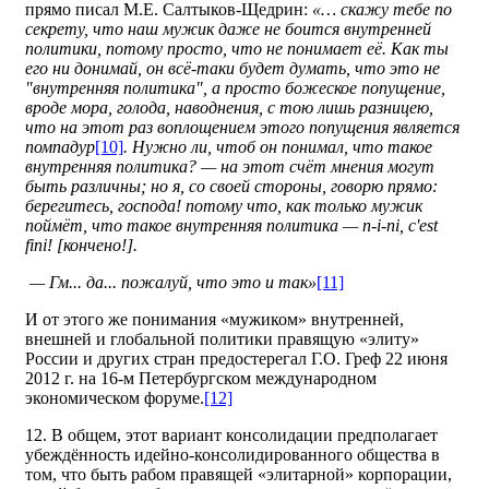
прямо писал М.Е. Салтыков-Щедрин:
«… скажу тебе по
секрету, что наш мужик даже не боится внутренней
политики, потому просто, что не понимает её. Как ты
его ни донимай, он всё-таки будет думать, что это не
"внутренняя политика", а просто божеское попущение,
вроде мора, голода, наводнения, с тою лишь разницею,
что на этот раз воплощением этого попущения является
помпадур
[10]
. Нужно ли, чтоб он понимал, что такое
внутренняя политика? — на этот счёт мнения могут
быть различны; но я, со своей стороны, говорю прямо:
берегитесь, господа! потому что, как только мужик
поймёт, что такое внутренняя политика — n-i-ni, c'est
fini! [кончено!].
— Гм... да... пожалуй, что это и так»
[11]
И от этого же понимания «мужиком» внутренней,
внешней и глобальной политики правящую «элиту»
России и других стран предостерегал Г.О. Греф 22 июня
2012 г. на 16‑м Петербургском международном
экономическом форуме.
[12]
12. В общем, этот вариант консолидации предполагает
убеждённость идейно-консолиди­рован­ного общества в
том, что быть рабом правящей «элитарной» корпорации,