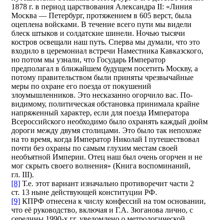
1878 г. в период царствования Александра II: «Линия
Москва — Петербург, протяжением в 605 верст, была
оцеплена войсками. В течение всего пути мы видели
блеск штыков и солдатские шинели. Ночью тысячи
костров освещали наш путь. Сперва мы думали, что это
входило в церемониал встречи Наместника Кавказского,
но потом мы узнали, что Государь Император
предполагал в ближайшем будущем посетить Москву, а
потому правительством были приняты чрезвычайные
меры по охране его поезда от покушений
злоумышленников. Это несказанно огорчило вас. По-
видимому, политическая обстановка принимала крайне
напряженный характер, если для поезда Императора
Всероссийского необходимо было охранять каждый дюйм
дороги между двумя столицами. Это было так непохоже
на то время, когда Император Николай I путешествовал
почти без охраны по самым глухим местам своей
необъятной Империи. Отец наш был очень огорчен и не
мог скрыть своего волнения» (Книга воспоминаний,
гл. III).
[8]
Т.е. этот вариант изначально противоречит части 2
ст. 13 ныне действующей конституции РФ.
[9]
КПРФ отнесена к числу конфессий на том основании,
что её руководство, включая и Г.А. Зюганова лично, с
середины 1990‑х гг. уведомлено о метрологической