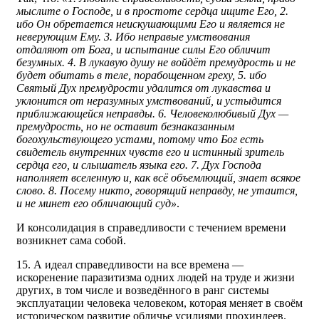
мыслите о Господе, и в простоте сердца ищите Его, 2.
ибо Он обретается неискушающими Его и является не
неверующим Ему. 3. Ибо неправые умствования
отдаляют от Бога, и испытание силы Его обличит
безумных. 4. В лукавую душу не войдёт премудрость и не
будет обитать в теле, порабощенном греху, 5. ибо
Святый Дух премудрости удалится от лукавства и
уклонится от неразумных умствований, и устыдится
приближающейся неправды. 6. Человеколюбивый Дух —
премудрость, но не оставит безнаказанным
богохульствующего устами, потому что Бог есть
свидетель внутренних чувств его и истинный зритель
сердца его, и слышатель языка его. 7. Дух Господа
наполняет вселенную и, как всё объемлющий, знает всякое
слово. 8. Посему никто, говорящий неправду, не утаится,
и не минет его обличающий суд»
.
И консолидация в справедливости с течением времени
возникнет сама собой.
15. А идеал справедливости на все времена —
искоренение паразитизма одних людей на труде и жизни
других, в том числе и возведённого в ранг системы
эксплуатации человека человеком, которая меняет в своём
историческом развитие обличье усилиями прохиндеев.