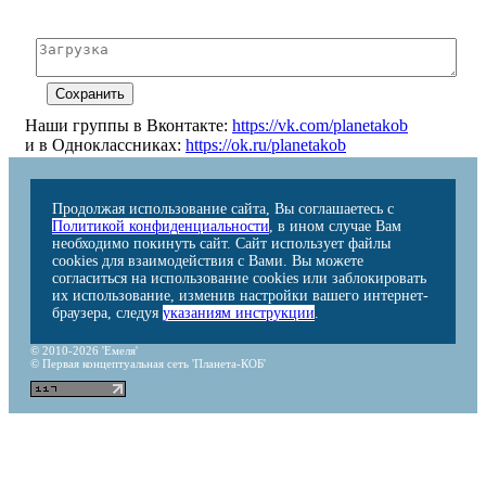
Наши группы в Вконтакте:
https://vk.com/planetakob
и в Одноклассниках:
https://ok.ru/planetakob
Продолжая использование сайта, Вы соглашаетесь с
Политикой конфиденциальности
, в ином случае Вам
необходимо покинуть сайт. Сайт использует файлы
cookies для взаимодействия с Вами. Вы можете
согласиться на использование cookies или заблокировать
их использование, изменив настройки вашего интернет-
браузера, следуя
указаниям инструкции
.
© 2010-2026 'Емеля'
© Первая концептуальная сеть 'Планета-КОБ'