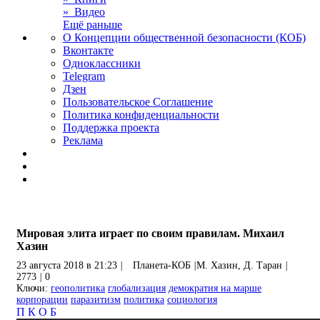
» Видео
Ещё раньше
О Концепции общественной безопасности (КОБ)
Вконтакте
Одноклассники
Telegram
Дзен
Пользовательское Соглашение
Политика конфиденциальности
Поддержка проекта
Реклама
Мировая элита играет по своим правилам. Михаил
Хазин
23 августа 2018 в 21:23
|
Планета-КОБ
|
М. Хазин, Д. Таран
|
2773
|
0
Ключи:
геополитика
глобализация
демократия на марше
корпорации
паразитизм
политика
социология
П
К
О
Б