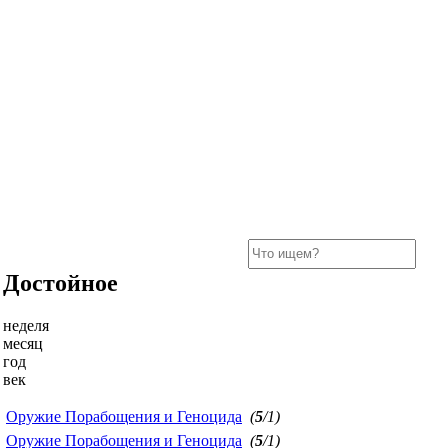
Достойное
неделя
месяц
год
век
Оружие Порабощения и Геноцида
(
5
/1)
Оружие Порабощения и Геноцида
(
5
/1)