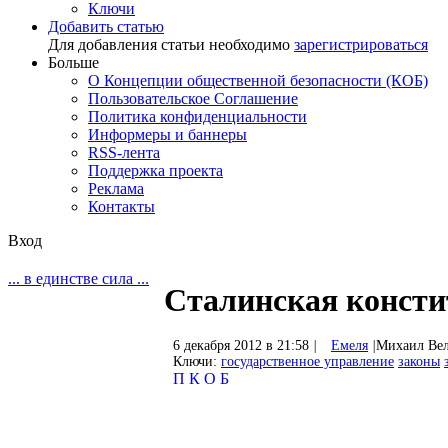
Ключи
Добавить статью
Для добавления статьи необходимо
зарегистрироваться
Больше
О Концепции общественной безопасности (КОБ)
Пользовательское Соглашение
Политика конфиденциальности
Информеры и баннеры
RSS-лента
Поддержка проекта
Реклама
Контакты
Вход
... в единстве сила ...
Сталинская консти
6 декабря 2012 в 21:58
|
Емеля
|
Михаил Ве
Ключи:
государственное управление
законы
П
К
О
Б