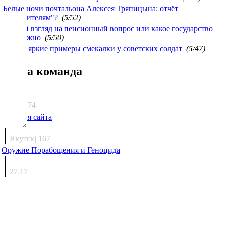
Белые ночи почтальона Алексея Тряпицына: отчёт
"победителям"?
(
5
/52)
Другой взгляд на пенсионный вопрос или какое государство
нам нужно
(
5
/50)
Самые яркие примеры смекалки у советских солдат
(
5
/47)
Наша команда
Агафонов
1333.74
Санация сайта
Каиргали
Якутск
|
167
Оружие Порабощения и Геноцида
Михаил Михайлович
27.17