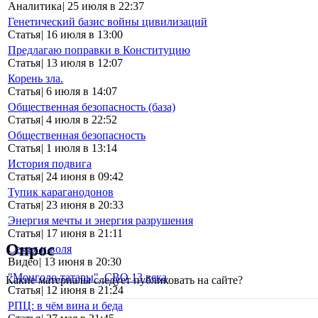
Аналитика
|
25 июля в 22:37
Генетический базис войны цивилизаций
Статья
|
16 июля в 13:00
Предлагаю поправки в Конституцию
Статья
|
13 июля в 12:07
Корень зла.
Статья
|
6 июля в 14:07
Общественная безопасность (база)
Статья
|
4 июля в 22:52
Общественная безопасность
Статья
|
1 июля в 13:14
История подвига
Статья
|
24 июня в 09:42
Тупик караганодонов
Статья
|
23 июня в 20:33
Энергия мечты и энергия разрушения
Статья
|
17 июня в 21:11
Опрос
Семья и воля
Видео
|
13 июня в 20:30
"Монголо-татары". СВО 13 века
Какие материалы следует публиковать на сайте?
Статья
|
12 июня в 21:24
РПЦ: в чём вина и беда