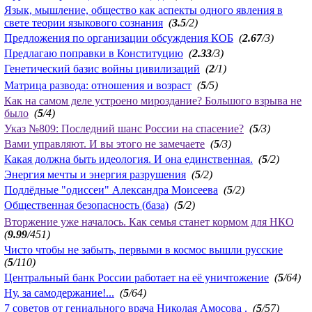
Язык, мышление, общество как аспекты одного явления в
свете теории языкового сознания
(
3.5
/2)
Предложения по организации обсуждения КОБ
(
2.67
/3)
Предлагаю поправки в Конституцию
(
2.33
/3)
Генетический базис войны цивилизаций
(
2
/1)
Матрица развода: отношения и возраст
(
5
/5)
Как на самом деле устроено мироздание? Большого взрыва не
было
(
5
/4)
Указ №809: Последний шанс России на спасение?
(
5
/3)
Вами управляют. И вы этого не замечаете
(
5
/3)
Какая должна быть идеология. И она единственная.
(
5
/2)
Энергия мечты и энергия разрушения
(
5
/2)
Подлёдные "одиссеи" Александра Моисеева
(
5
/2)
Общественная безопасность (база)
(
5
/2)
Вторжение уже началось. Как семья станет кормом для НКО
(
9.99
/451)
Чисто чтобы не забыть, первыми в космос вышли русские
(
5
/110)
Центральный банк России работает на её уничтожение
(
5
/64)
Ну, за самодержание!...
(
5
/64)
7 советов от гениального врача Николая Амосова .
(
5
/57)