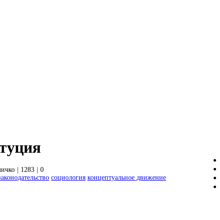
туция
личко
|
1283
|
0
законодательство
социология
концептуальное движение