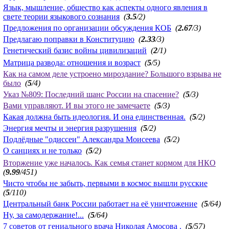
Язык, мышление, общество как аспекты одного явления в
свете теории языкового сознания
(
3.5
/2)
Предложения по организации обсуждения КОБ
(
2.67
/3)
Предлагаю поправки в Конституцию
(
2.33
/3)
Генетический базис войны цивилизаций
(
2
/1)
Матрица развода: отношения и возраст
(
5
/5)
Как на самом деле устроено мироздание? Большого взрыва не
было
(
5
/4)
Указ №809: Последний шанс России на спасение?
(
5
/3)
Вами управляют. И вы этого не замечаете
(
5
/3)
Какая должна быть идеология. И она единственная.
(
5
/2)
Энергия мечты и энергия разрушения
(
5
/2)
Подлёдные "одиссеи" Александра Моисеева
(
5
/2)
О санциях и не только
(
5
/2)
Вторжение уже началось. Как семья станет кормом для НКО
(
9.99
/451)
Чисто чтобы не забыть, первыми в космос вышли русские
(
5
/110)
Центральный банк России работает на её уничтожение
(
5
/64)
Ну, за самодержание!...
(
5
/64)
7 советов от гениального врача Николая Амосова .
(
5
/57)