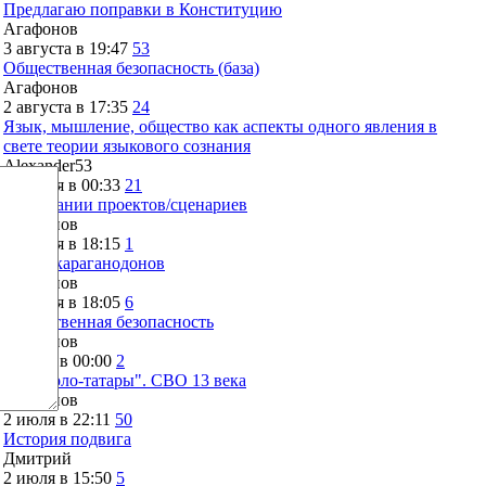
Предлагаю поправки в Конституцию
Агафонов
3 августа в 19:47
53
Общественная безопасность (база)
Агафонов
2 августа в 17:35
24
Язык, мышление, общество как аспекты одного явления в
свете теории языкового сознания
Alexander53
28 июля в 00:33
21
О вписании проектов/сценариев
Агафонов
26 июля в 18:15
1
Тупик караганодонов
Агафонов
26 июля в 18:05
6
Общественная безопасность
Агафонов
4 июля в 00:00
2
"Монголо-татары". СВО 13 века
Агафонов
2 июля в 22:11
50
История подвига
Дмитрий
2 июля в 15:50
5