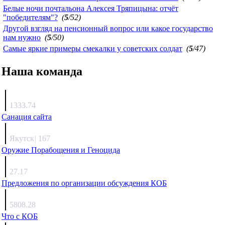
Белые ночи почтальона Алексея Тряпицына: отчёт
"победителям"?
(
5
/52)
Другой взгляд на пенсионный вопрос или какое государство
нам нужно
(
5
/50)
Самые яркие примеры смекалки у советских солдат
(
5
/47)
Наша команда
Агафонов
1333.74
Санация сайта
Каиргали
Якутск
|
167
Оружие Порабощения и Геноцида
Михаил Михайлович
27.17
Предложения по организации обсуждения КОБ
Люкин
5808.28
Что с КОБ