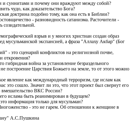
ми и суннитами и почему они враждуют между собой?
явить чудо, как доказательство Бога?
еская доктрина подобно тому, как она есть в Библии?
ростовщичество - разновидность сатанизма. Расточители -
ь созидательной.
емографический взрыв и у многих христиан создан образ
ед мусульманской экспансией, а фраза "Аллаху Акбар" (Бог
ций" - это сценарий конфликтов на религиозной почве,
и откровения?
 это гибридная война за установление безраздельного
 не построение Царствия Божьего на земле, то от этого можно
акое явление как международный терроризм, где ислам как
ас это сошло. Значит ли это, что этот проект был свернут его
о вмешательство ВКС России?
щего ислама быть реанимирован в будущем?
 это информация только для мусульман?
Многоженство - это не гарем. Об отношении к женщине в
рану" А.С.Пушкина