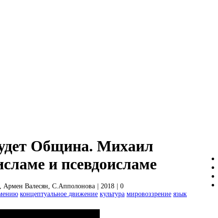
будет Община. Михаил
исламе и псевдоисламе
, Армен Валесян, С.Апполонова
|
2018
|
0
умению
концептуальное движение
культура
мировоззрение
язык