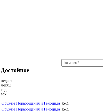
Достойное
неделя
месяц
год
век
Оружие Порабощения и Геноцида
(
5
/1)
Оружие Порабощения и Геноцида
(
5
/1)