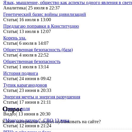
Язык, мышление, общество как аспекты одного явления в свет
Аналитика
|
25 июля в 22:37
Генетический базис войны цивилизаций
Статья
|
16 июля в 13:00
Предлагаю поправки в Конституцию
Статья
|
13 июля в 12:07
Корень зла.
Статья
|
6 июля в 14:07
Общественная безопасность (база)
Статья
|
4 июля в 22:52
Общественная безопасность
Статья
|
1 июля в 13:14
История подвига
Статья
|
24 июня в 09:42
Тупик караганодонов
Статья
|
23 июня в 20:33
Энергия мечты и энергия разрушения
Статья
|
17 июня в 21:11
Опрос
Семья и воля
Видео
|
13 июня в 20:30
"Монголо-татары". СВО 13 века
Какие материалы следует публиковать на сайте?
Статья
|
12 июня в 21:24