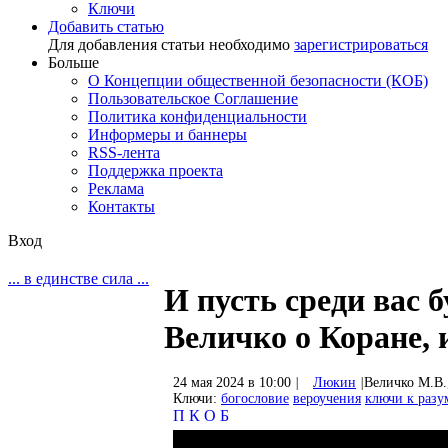
Ключи
Добавить статью
Для добавления статьи необходимо
зарегистрироваться
Больше
О Концепции общественной безопасности (КОБ)
Пользовательское Соглашение
Политика конфиденциальности
Информеры и баннеры
RSS-лента
Поддержка проекта
Реклама
Контакты
Вход
... в единстве сила ...
И пусть среди вас 
Величко о Коране, 
24 мая 2024 в 10:00
|
Люкин
|
Величко М.В.
Ключи:
богословие
вероучения
ключи к раз
П
К
О
Б