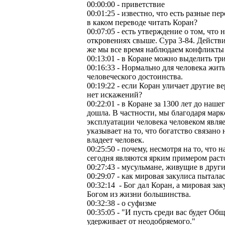
00:00:00 - приветствие
00:01:25 - известно, что есть разные п
в каком переводе читать Коран?
00:07:05 - есть утверждение о том, что
откровениях свыше. Сура 3-84. Действ
же мы все время наблюдаем конфликт
00:13:01 - в Коране можно выделить т
00:16:33 - Нормально для человека жить 
человеческого достоинства.
00:19:22 - если Коран уличает другие в
нет искажений?
00:22:01 - в Коране за 1300 лет до наш
дошла. В частности, мы благодаря мар
эксплуатации человека человеком являе
указывает на то, что богатство связано
владеет человек.
00:25:50 - почему, несмотря на то, что
сегодня являются ярким примером рас
00:27:43 - мусульмане, живущие в друг
00:29:07 - как мировая закулиса пытал
00:32:14 - Бог дал Коран, а мировая за
Богом из жизни большинства.
00:32:38 - о суфизме
00:35:05 - "И пусть среди вас будет Об
удерживает от неодобряемого."