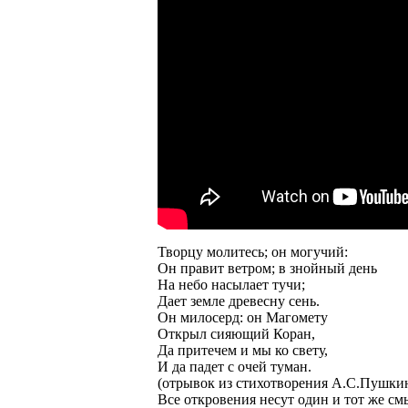
Творцу молитесь; он могучий:
Он правит ветром; в знойный день
На небо насылает тучи;
Дает земле древесну сень.
Он милосерд: он Магомету
Открыл сияющий Коран,
Да притечем и мы ко свету,
И да падет с очей туман.
(отрывок из стихотворения А.С.Пушки
Все откровения несут один и тот же см