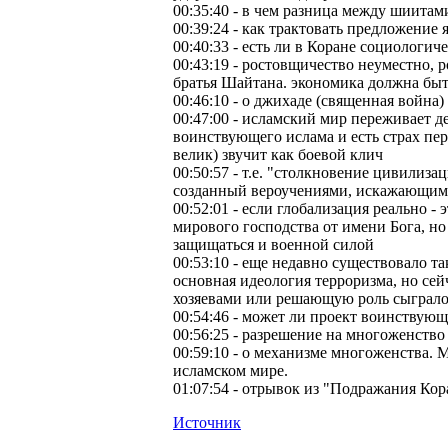
00:35:40 - в чем разница между шиита
00:39:24 - как трактовать предложение 
00:40:33 - есть ли в Коране социологич
00:43:19 - ростовщичество неуместно, 
братья Шайтана. экономика должна быт
00:46:10 - о джихаде (священная война)
00:47:00 - исламский мир переживает д
воинствующего ислама и есть страх пер
велик) звучит как боевой клич
00:50:57 - т.е. "столкновение цивилиза
созданный вероучениями, искажающим
00:52:01 - если глобализация реально -
мирового господства от имени Бога, но
защищаться и военной силой
00:53:10 - еще недавно существовало т
основная идеология терроризма, но сейч
хозяевами или решающую роль сыграл
00:54:46 - может ли проект воинствую
00:56:25 - разрешение на многоженство
00:59:10 - о механизме многоженства. 
исламском мире.
01:07:54 - отрывок из "Подражания Ко
Источник