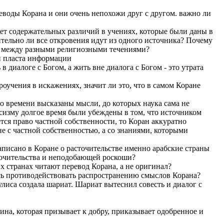
ереводы Корана и они очень непохожи друг с другом. важно ли
 нет содержательных различий в учениях, которые были даны в
ительно ли все откровения идут из одного источника? Почему
ы между разными религиозными течениями?
ри пласта информации
в диалоге с Богом, а жить вне диалога с Богом - это утрата
ероучения в искажениях, значит ли это, что в самом Коране
его времени высказаны мысли, до которых наука сама не
ксизму долгое время были убеждены в том, что источником
тся право частной собственности, то Коран аккуратно
 не с частной собственностью, а со знаниями, которыми
 написано в Коране о расточительстве именно арабские страны
точительства и неподобающей роскоши?
их странах читают перевод Корана, а не оригинал?
ась противодействовать распространению смыслов Корана?
кулиса создала шариат. Шариат вытеснил совесть и диалог с
щина, которая призывает к добру, приказывает одобренное и