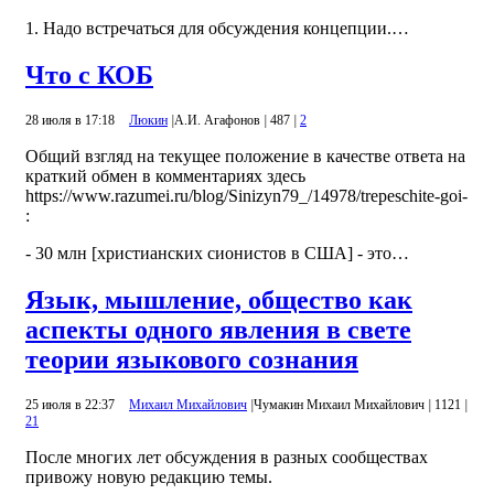
1. Надо встречаться для обсуждения концепции.…
Что с КОБ
28 июля в 17:18
Люкин
|
А.И. Агафонов
|
487
|
2
Общий взгляд на текущее положение в качестве ответа на
краткий обмен в комментариях здесь
https://www.razumei.ru/blog/Sinizyn79_/14978/trepeschite-goi-
:
- 30 млн [христианских сионистов в США] - это…
Язык, мышление, общество как
аспекты одного явления в свете
теории языкового сознания
25 июля в 22:37
Михаил Михайлович
|
Чумакин Михаил Михайлович
|
1121
|
21
После многих лет обсуждения в разных сообществах
привожу новую редакцию темы.