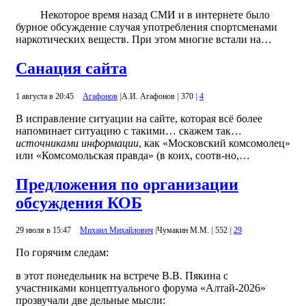
Некоторое время назад СМИ и в интернете было
бурное обсуждение случая употребления спортсменами
наркотических веществ. При этом многие встали на…
Санация сайта
1 августа в 20:45
Агафонов
|
А.И. Агафонов
|
370
|
4
В исправление ситуации на сайте, которая всё более
напоминает ситуацию с такими… скажем так…
источниками информации
, как «Московский комсомолец»
или «Комсомольская правда» (в коих, соотв-но,…
Предложения по организации
обсуждения КОБ
29 июля в 15:47
Михаил Михайлович
|
Чумакин М.М.
|
552
|
29
По горячим следам:
в этот понедельник на встрече В.В. Пякина с
участниками концептуального форума «Алтай-2026»
прозвучали две дельные мысли: