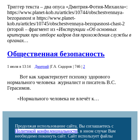
Триггер текста – два опуса «Дмитрия-Фотия-Михаила»:
https://www.planet-kob.ru/articles/10744/obschestvennaya-
bezopasnost и https://www.planet-
kob.ru/articles/10745/obschestvennaya-bezopasnost-chast-2
(второй – фрагмент из «
Инструкции «Об основных
критериях при отборе кадров для прохождения службы в
органах…
Общественная безопасность
1 июля в 13:14
Дмитрий
|
Г.А. Сидоров
|
746
|
2
Вот как характеризует психику здорового
нормального человека журналист и писатель B.C.
Герасимов.
«Нормального человека не влечёт к…
Продолжая использование сайта, Вы соглашаетесь с
Политикой конфиденциальности
, в ином случае Вам
необходимо покинуть сайт. Сайт использует файлы