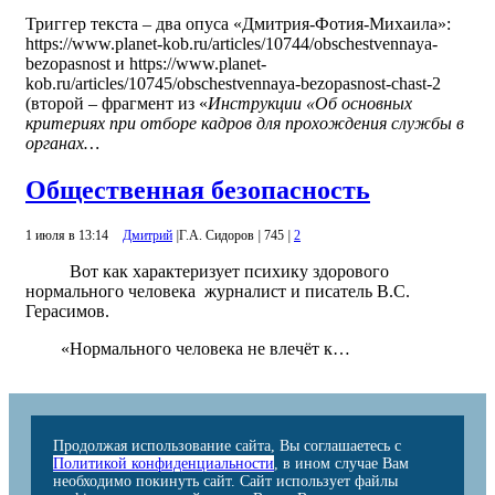
Триггер текста – два опуса «Дмитрия-Фотия-Михаила»:
https://www.planet-kob.ru/articles/10744/obschestvennaya-
bezopasnost и https://www.planet-
kob.ru/articles/10745/obschestvennaya-bezopasnost-chast-2
(второй – фрагмент из «
Инструкции «Об основных
критериях при отборе кадров для прохождения службы в
органах…
Общественная безопасность
1 июля в 13:14
Дмитрий
|
Г.А. Сидоров
|
745
|
2
Вот как характеризует психику здорового
нормального человека журналист и писатель B.C.
Герасимов.
«Нормального человека не влечёт к…
Продолжая использование сайта, Вы соглашаетесь с
Политикой конфиденциальности
, в ином случае Вам
необходимо покинуть сайт. Сайт использует файлы