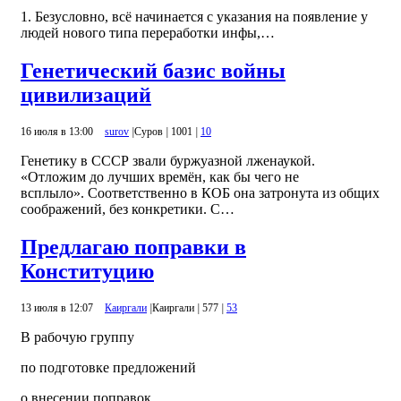
1. Безусловно, всё начинается с указания на появление у
людей нового типа переработки инфы,…
Генетический базис войны
цивилизаций
16 июля в 13:00
surov
|
Суров
|
1001
|
10
Генетику в СССР звали буржуазной лженаукой.
«Отложим до лучших времён, как бы чего не
всплыло». Соответственно в КОБ она затронута из общих
соображений, без конкретики. С…
Предлагаю поправки в
Конституцию
13 июля в 12:07
Каиргали
|
Каиргали
|
577
|
53
В рабочую группу
по подготовке предложений
о внесении поправок