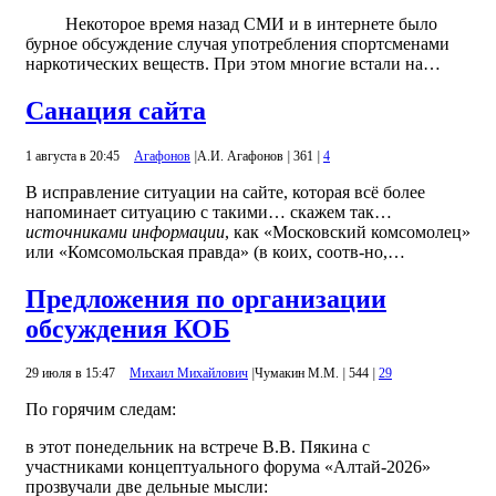
Некоторое время назад СМИ и в интернете было
бурное обсуждение случая употребления спортсменами
наркотических веществ. При этом многие встали на…
Санация сайта
1 августа в 20:45
Агафонов
|
А.И. Агафонов
|
361
|
4
В исправление ситуации на сайте, которая всё более
напоминает ситуацию с такими… скажем так…
источниками информации
, как «Московский комсомолец»
или «Комсомольская правда» (в коих, соотв-но,…
Предложения по организации
обсуждения КОБ
29 июля в 15:47
Михаил Михайлович
|
Чумакин М.М.
|
544
|
29
По горячим следам:
в этот понедельник на встрече В.В. Пякина с
участниками концептуального форума «Алтай-2026»
прозвучали две дельные мысли: