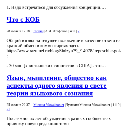
1. Надо встречаться для обсуждения концепции.…
Что с КОБ
28 июля в 17:18
Люкин
|
А.И. Агафонов
|
485
|
2
Общий взгляд на текущее положение в качестве ответа на
краткий обмен в комментариях здесь
https://www.razumei.ru/blog/Sinizyn79_/14978/trepeschite-goi-
:
- 30 млн [христианских сионистов в США] - это…
Язык, мышление, общество как
аспекты одного явления в свете
теории языкового сознания
25 июля в 22:37
Михаил Михайлович
|
Чумакин Михаил Михайлович
|
1119
|
21
После многих лет обсуждения в разных сообществах
привожу новую редакцию темы.