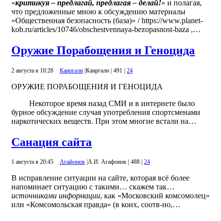
«
критикуя – предлагай, предлагая – делай!
» и полагая,
что предложенные мною к обсуждению материалы
«Общественная безопасность (база)» / https://www.planet-
kob.ru/articles/10746/obschestvennaya-bezopasnost-baza ,…
Оружие Порабощения и Геноцида
2 августа в 10:28
Каиргали
|
Каиргали
|
491
|
24
ОРУЖИЕ ПОРАБОЩЕНИЯ И ГЕНОЦИДА
Некоторое время назад СМИ и в интернете было
бурное обсуждение случая употребления спортсменами
наркотических веществ. При этом многие встали на…
Санация сайта
1 августа в 20:45
Агафонов
|
А.И. Агафонов
|
488
|
24
В исправление ситуации на сайте, которая всё более
напоминает ситуацию с такими… скажем так…
источниками информации
, как «Московский комсомолец»
или «Комсомольская правда» (в коих, соотв-но,…