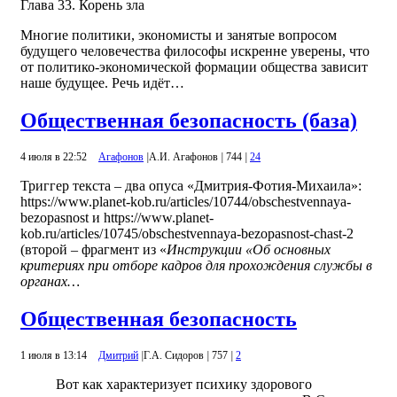
Глава 33. Корень зла
Многие политики, экономисты и занятые вопросом
будущего человечества философы искренне уверены, что
от политико-экономической формации общества зависит
наше будущее. Речь идёт…
Общественная безопасность (база)
4 июля в 22:52
Агафонов
|
А.И. Агафонов
|
744
|
24
Триггер текста – два опуса «Дмитрия-Фотия-Михаила»:
https://www.planet-kob.ru/articles/10744/obschestvennaya-
bezopasnost и https://www.planet-
kob.ru/articles/10745/obschestvennaya-bezopasnost-chast-2
(второй – фрагмент из «
Инструкции «Об основных
критериях при отборе кадров для прохождения службы в
органах…
Общественная безопасность
1 июля в 13:14
Дмитрий
|
Г.А. Сидоров
|
757
|
2
Вот как характеризует психику здорового