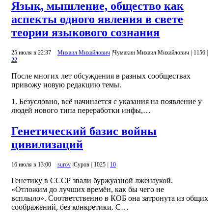
Язык, мышление, общество как
аспекты одного явления в свете
теории языкового сознания
25 июля в 22:37
Михаил Михайлович
|
Чумакин Михаил Михайлович
|
1156
|
22
После многих лет обсуждения в разных сообществах
привожу новую редакцию темы.
1. Безусловно, всё начинается с указания на появление у
людей нового типа переработки инфы,…
Генетический базис войны
цивилизаций
16 июля в 13:00
surov
|
Суров
|
1025
|
10
Генетику в СССР звали буржуазной лженаукой.
«Отложим до лучших времён, как бы чего не
всплыло». Соответственно в КОБ она затронута из общих
соображений, без конкретики. С…