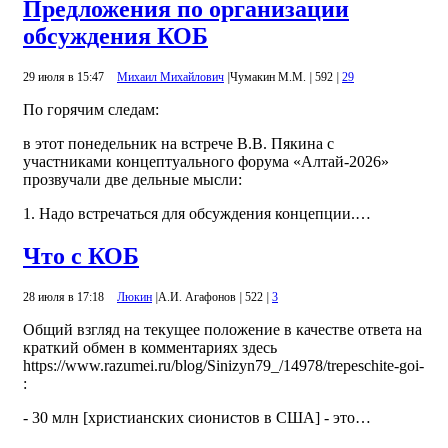
Предложения по организации
обсуждения КОБ
29 июля в 15:47
Михаил Михайлович
|
Чумакин М.М.
|
592
|
29
По горячим следам:
в этот понедельник на встрече В.В. Пякина с
участниками концептуального форума «Алтай-2026»
прозвучали две дельные мысли:
1. Надо встречаться для обсуждения концепции.…
Что с КОБ
28 июля в 17:18
Люкин
|
А.И. Агафонов
|
522
|
3
Общий взгляд на текущее положение в качестве ответа на
краткий обмен в комментариях здесь
https://www.razumei.ru/blog/Sinizyn79_/14978/trepeschite-goi-
:
- 30 млн [христианских сионистов в США] - это…