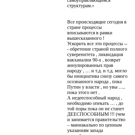
самоуправляющимся
структурам.»
Все происходящие сегодня в
стране процессы
вписываются в рамки
вышесказанного !
Ускорить все эти процессы --
- обретение страной полного
суверенитета , ликвидация
вакханалии 90-х , возврат
аннулированных прав
народу , … и т.д. и т.д. могло
бы инициатива снизу самого
осознанного народа , пока
Путин у власти , но увы …,
пока этого нет .
А недееспособный народ ,
необходимо опекать … , до
той поры пока он не станет
ДЕЕСПОСОБНЫМ !!! (чем
и занимается правительство
– маниакально по ценным
указаниям запада