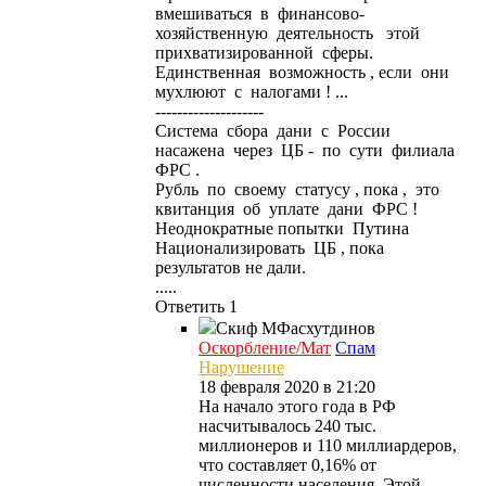
вмешиваться в финансово-
хозяйственную деятельность этой
прихватизированной сферы.
Единственная возможность , если они
мухлюют с налогами ! ...
--------------------
Система сбора дани с России
насажена через ЦБ - по сути филиала
ФРС .
Рубль по своему статусу , пока , это
квитанция об уплате дани ФРС !
Неоднократные попытки Путина
Национализировать ЦБ , пока
результатов не дали.
.....
Ответить
1
Скиф
МФасхутдинов
Оскорбление/Мат
Спам
Нарушение
18 февраля 2020 в 21:20
На начало этого года в РФ
насчитывалось 240 тыс.
миллионеров и 110 миллиардеров,
что составляет 0,16% от
численности населения. Этой