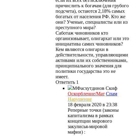
если их всех без исключения
причислить к богачам (для грубого
подсчета), остаются 2,18% самых
богатых от населения РФ. Кто же
они? Ученые, специалисты или из
преступного мира?
Саботаж чиновников кто
организовывает, олигархат или это
инициатива самих чиновников?
Кем являются олигархи в
действительности, управляющими
активами или их собственниками,
принципиального значения для
политики государства это не
имеет.
Ответить
1
МФасхутдинов
Скиф
Оскорбление/Мат
Спам
Нарушение
18 февраля 2020 в 23:38
Реперные точки (законы
капитализма в рамках
концепции мирового
закулисья-мировой
мафии) :