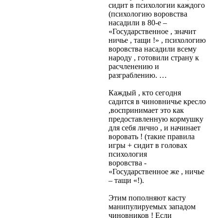
сидит в психологии каждого
(психологию воровства
насадили в 80-е –
«Государственное , значит
ничье , тащи !» , психологию
воровства насадили всему
народу , готовили страну к
расчленению и
разграблению. …
Каждый , кто сегодня
садится в чиновничье кресло
,воспринимает это как
предоставленную кормушку
для себя лично , и начинает
воровать ! (такие правила
игры + сидит в головах
психология
воровства -
«Государственное же , ничье
– тащи «!).
Этим пополняют касту
манипулируемых западом
чиновников ! Если