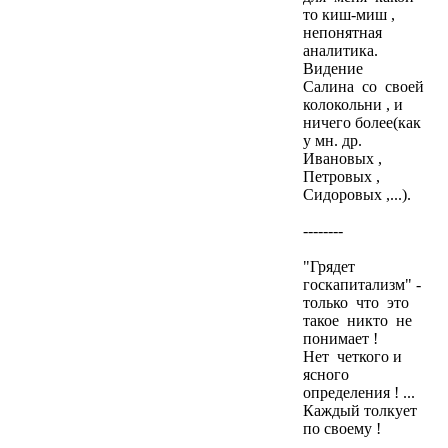
то киш-миш ,
непонятная
аналитика.
Видение
Салина со своей
колокольни , и
ничего более(как
у мн. др.
Ивановых ,
Петровых ,
Сидоровых ,...).
--------
"Грядет
госкапитализм" -
только что это
такое никто не
понимает !
Нет четкого и
ясного
определения ! ...
Каждый толкует
по своему !