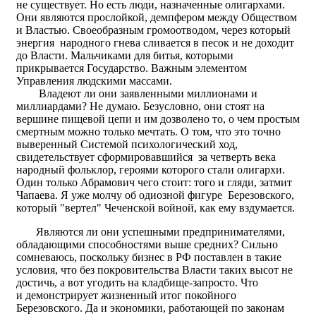
не существует. Но есть люди, назначенные олигархами.
Они являются прослойкой, демпфером между Обществом
и Властью. Своеобразным громоотводом, через который
энергия народного гнева сливается в песок и не доходит
до Власти. Мальчиками для битья, которыми
прикрывается Государство. Важным элементом
Управления людскими массами.
Владеют ли они заявленными миллионами и
миллиардами? Не думаю. Безусловно, они стоят на
вершине пищевой цепи и им дозволено то, о чем простым
смертным можно только мечтать. О том, что это точно
выверенный Системой психологический ход,
свидетельствует сформировавшийся за четверть века
народный фольклор, героями которого стали олигархи.
Один только Абрамович чего стоит: того и гляди, затмит
Чапаева. Я уже молчу об одиозной фигуре Березовского,
который "вертел" Чеченской войной, как ему вздумается.
Являются ли они успешными предпринимателями,
обладающими способностями выше средних? Сильно
сомневаюсь, поскольку бизнес в РФ поставлен в такие
условия, что без покровительства Власти таких высот не
достичь, а вот угодить на кладбище-запросто. Что
и демонстрирует жизненный итог покойного
Березовского. Да и экономики, работающей по законам