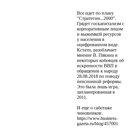
Все идет по плану
"Стратегии...2000".
Грядет госкапитализм с
корпоративным лицом
и выжимкой ресурсов
у населения в
оцифрованном виде.
Кстати, разоблачает
мнение В. Пякина и
некоторых кобовцев об
искренности ВВП в
обращении к народу
28.08.2018 по поводу
пенсионной реформы.
Это была лишь игра,
запланированная в
2011.
И еще о саботаже
чиновников:
https://www.business-
gazeta.ru/blog/457001