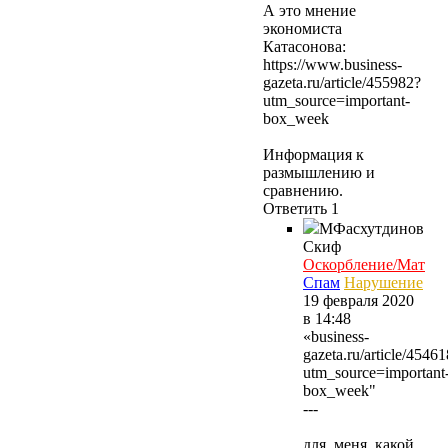
А это мнение
экономиста
Катасонова:
https://www.business-
gazeta.ru/article/455982?
utm_source=important-
box_week
Информация к
размышлению и
сравнению.
Ответить
1
МФасхутдинов
Скиф
Оскорбление/Мат
Спам
Нарушение
19 февраля 2020
в 14:48
«business-
gazeta.ru/article/4546
utm_source=important
box_week"
---
для меня какой