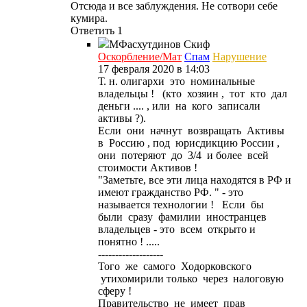
Отсюда и все заблуждения. Не сотвори себе
кумира.
Ответить
1
МФасхутдинов
Скиф
Оскорбление/Мат
Спам
Нарушение
17 февраля 2020 в 14:03
Т. н. олигархи это номинальные
владельцы ! (кто хозяин , тот кто дал
деньги .... , или на кого записали
активы ?).
Если они начнут возвращать Активы
в Россию , под юрисдикцию России ,
они потеряют до 3/4 и более всей
стоимости Активов !
"Заметьте, все эти лица находятся в РФ и
имеют гражданство РФ. " - это
называется технологии ! Если бы
были сразу фамилии иностранцев
владельцев - это всем открыто и
понятно ! .....
-------------------
Того же самого Ходорковского
утихомирили только через налоговую
сферу !
Правительство не имеет прав