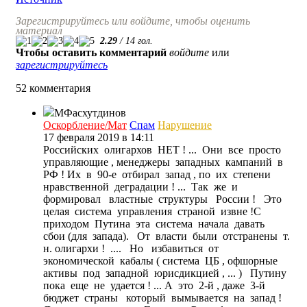
Зарегистрируйтесь или войдите, чтобы оценить
материал
2.29
/
14
гол.
Чтобы оставить комментарий
войдите
или
зарегистрируйтесь
52 комментария
МФасхутдинов
Оскорбление/Мат
Спам
Нарушение
17 февраля 2019 в 14:11
Российских олигархов НЕТ ! ... Они все просто
управляющие , менеджеры западных кампаний в
РФ ! Их в 90-е отбирал запад , по их степени
нравственной деградации ! ... Так же и
формировал властные структуры России ! Это
целая система управления страной извне !С
приходом Путина эта система начала давать
сбои (для запада). От власти были отстранены т.
н. олигархи ! .... Но избавиться от
экономической кабалы ( система ЦБ , офшорные
активы под западной юрисдикцией , ... ) Путину
пока еще не удается ! ... А это 2-й , даже 3-й
бюджет страны который вымывается на запад !