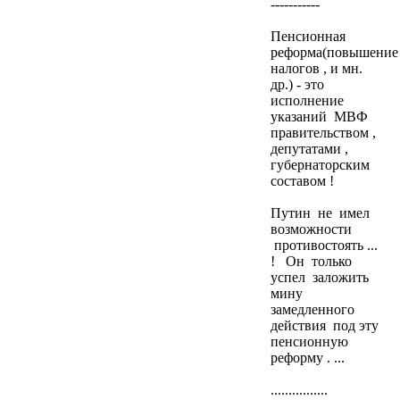
-----------
Пенсионная
реформа(повышение
налогов , и мн.
др.) - это
исполнение
указаний МВФ
правительством ,
депутатами ,
губернаторским
составом !
Путин не имел
возможности
противостоять ...
! Он только
успел заложить
мину
замедленного
действия под эту
пенсионную
реформу . ...
................