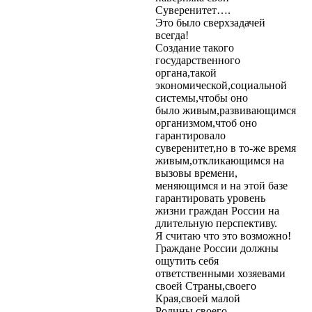
Суверенитет….
Это было сверхзадачей
всегда!
Создание такого
государственного
органа,такой
экономической,социальной
системы,чтобы оно
было живым,развивающимся
организмом,чтоб оно
гарантировало
суверенитет,но в то-же время
живым,откликающимся на
вызовы времени,
меняющимся и на этой базе
гарантировать уровень
жизни граждан России на
длительную перспективу.
Я считаю что это возможно!
Граждане России должны
ощутить себя
ответственными хозяевами
своей Страны,своего
Края,своей малой
Родины,своего