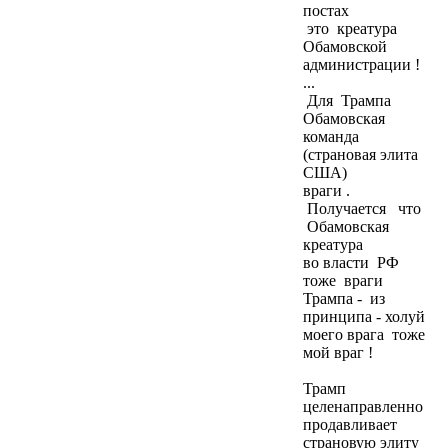
постах
это креатура
Обамовской
администрации !
...
Для Трампа
Обамовская
команда
(страновая элита
США)
враги .
Получается что
Обамовская
креатура
во власти РФ
тоже враги
Трампа - из
принципа - холуй
моего врага тоже
мой враг !
Трамп
целенаправленно
продавливает
страновую элиту