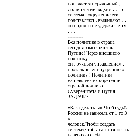
попадается порядочный ,
стойкий и не падкий …. то
система , окружение его
подставляют , выживают … ,
он надолго не удерживается
… .
----------
Вся политика в стране
сегодня замыкается на
Путине! Через внешнюю
политику
он , ручным управлением ,
проталкивает внутреннюю
политику ! Политика
направлена на обретение
страной полного
Суверенитета и Путин
ЗАДАЧИ:
«Как сделать так Чтоб судьба
России не зависела от 1-го 3-
х
человек.Чтобы создать
систему,чтобы гарантировать
наверняка свой