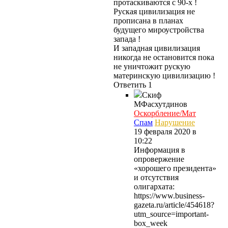
протаскиваются с 90-х !
Руская цивилизация не
прописана в планах
будущего мироустройства
запада !
И западная цивилизация
никогда не остановится пока
не уничтожит рускую
материнскую цивилизацию !
Ответить
1
Скиф
МФасхутдинов
Оскорбление/Мат
Спам
Нарушение
19 февраля 2020 в
10:22
Информация в
опровержение
«хорошего президента»
и отсутствия
олигархата:
https://www.business-
gazeta.ru/article/454618?
utm_source=important-
box_week