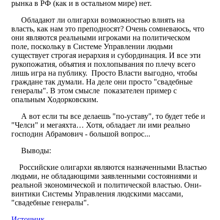
рынка в РФ (как и в остальном мире) нет.
Обладают ли олигархи возможностью влиять на
власть, как нам это преподносят? Очень сомневаюсь, что
они являются реальными игроками на политическом
поле, поскольку в Системе Управлении людьми
существует строгая иерархия и субординация. И все эти
рукопожатия, объятия и похлопывания по плечу всего
лишь игра на публику. Просто Власти выгодно, чтобы
граждане так думали. На деле они просто "свадебные
генералы". В этом смысле показателен пример с
опальным Ходорковским.
А вот если ты все делаешь "по-уставу", то будет тебе и
"Челси" и мегаяхта… Хотя, обладает ли ими реально
господин Абрамович - большой вопрос...
Выводы:
Российские олигархи являются назначенными Властью
людьми, не обладающими заявленными состояниями и
реальной экономической и политической властью. Они-
винтики Системы Управления людскими массами,
"свадебные генералы".
Источник