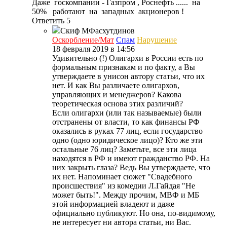
Даже госкомпании - Газпром , Роснефть ...... на
50% работают на западных акционеров !
Ответить
5
Скиф
МФасхутдинов
Оскорбление/Мат
Спам
Нарушение
18 февраля 2019 в 14:56
Удивительно (!) Олигархи в России есть по
формальным признакам и по факту, а Вы
утверждаете в унисон автору статьи, что их
нет. И как Вы различаете олигархов,
управляющих и менеджеров? Какова
теоретическая основа этих различий?
Если олигархи (или так называемые) были
отстранены от власти, то как финансы РФ
оказались в руках 77 лиц, если государство
одно (одно юридическое лицо)? Кто же эти
остальные 76 лиц? Заметьте, все эти лица
находятся в РФ и имеют гражданство РФ. На
них закрыть глаза? Ведь Вы утверждаете, что
их нет. Напоминает сюжет "Свадебного
происшествия" из комедии Л.Гайдая "Не
может быть!". Между прочим, МВФ и МБ
этой информацией владеют и даже
официально публикуют. Но она, по-видимому,
не интересует ни автора статьи, ни Вас.