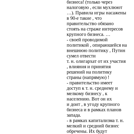
бизнеса! (только через
налоговую , если мухлюют
…). Правила игры насажены
в 90-е такие , что
правительство обязано
стоять на страже интересов
крупного бизнеса. …
- своей проводимой
политикой , опираюшейся на
внешнюю политику , Путин
сумел отвести
т. н. олигархат от их участия
, влияния и принятия
решений на политику
страны (напрямую) !
- правительство имеет
доступ к т. н. среднему и
мелкому бизнесу , к
населению. Вот он их
и доит , в угоду крупного
бизнеса и в рамках планов
запада.
- в рамках капитализма т. н.
мелкий и средний бизнес
обречены. Их будут