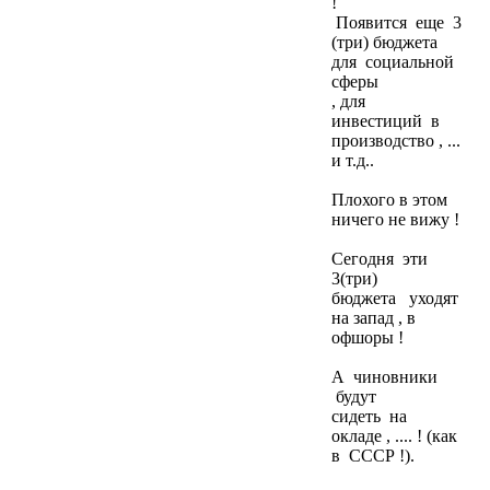
!
Появится еще 3
(три) бюджета
для социальной
сферы
, для
инвестиций в
производство , ...
и т.д..
Плохого в этом
ничего не вижу !
Сегодня эти
3(три)
бюджета уходят
на запад , в
офшоры !
А чиновники
будут
сидеть на
окладе , .... ! (как
в СССР !).