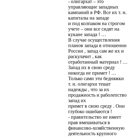
- олигархат – это
управляющие западных
кампаний в РФ. Все их т. н.
капиталы на западе
и под колпаком на строгом
учете – они все сидят на
кукане запада ! …
В случае осуществления
планов запада в отношении
России , запад сам же их и
раскулачит , как
отработанный материал ! …
Запад их в свою среду
никогда не примет ! …
Только сами эти бедняжки
т. н. олигархи тешат
надежды , что за их
продажность и раболепство
запад их
примет в свою среду . Они
глубоко ошибаются !
- правительство не имеет
прав вмешиваться в
финансово-хозяйственную
деятельность крупного