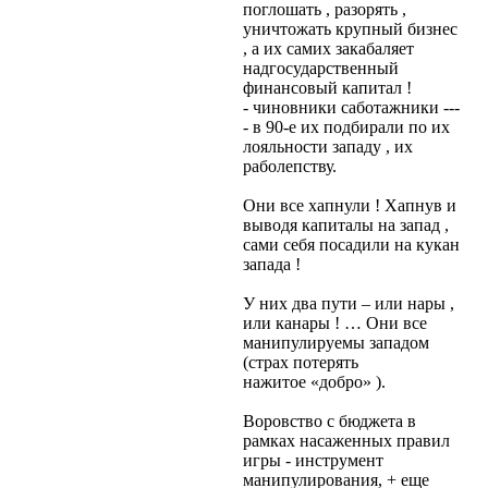
поглошать , разорять ,
уничтожать крупный бизнес
, а их самих закабаляет
надгосударственный
финансовый капитал !
- чиновники саботажники ---
- в 90-е их подбирали по их
лояльности западу , их
раболепству.
Они все хапнули ! Хапнув и
выводя капиталы на запад ,
сами себя посадили на кукан
запада !
У них два пути – или нары ,
или канары ! … Они все
манипулируемы западом
(страх потерять
нажитое «добро» ).
Воровство с бюджета в
рамках насаженных правил
игры - инструмент
манипулирования, + еще