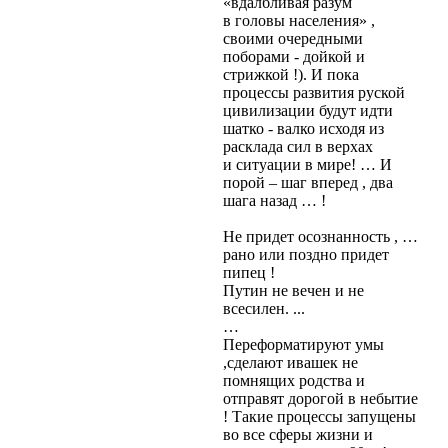
«вдалбливая разум
в головы населения» ,
своими очередными
поборами - дойкой и
стрижкой !). И пока
процессы развития руской
цивилизации будут идти
шатко - валко исходя из
расклада сил в верхах
и ситуации в мире! … И
порой – шаг вперед , два
шага назад … !
Не придет осознанность , …
рано или поздно придет
пипец !
Путин не вечен и не
всесилен. ...
…
Переформатируют умы
,сделают ивашек не
помнящих родства и
отправят дорогой в небытие
! Такие процессы запущены
во все сферы жизни и