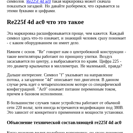
символов.
Re225f 4d ac0
такая маркировка может сначала
показаться загадкой. Но давайте разберемся, что скрывается за
этими буквами и цифрами.
Re225f 4d ac0 что это такое
Эта маркировка расшифровывается проще, чем кажется. Каждый
символ здесь что-то означает, и знающий человек сразу понимает
- с каким оборудованием он имеет дело.
Начнем с основ. "Re" говорит нам о центробежной конструкции -
такие вентиляторы работают по принципу улитки. Воздух
засасывается по центру, а выбрасывается по краям. Цифра 225 -
это диаметр крыльчатки в миллиметрах. Не маленький, правда?
Дальше интереснее. Символ "f" указывает на направление
потока, а загадочное "4d" описывает тип двигателя. В данном
случае речь идет о четырехполюсном моторе со специфической
конфигурацией. "Ac0" означает питание переменным током,
причем в базовом исполнении.
В большинстве случаев такие устройства работают от обычной
сети 220 вольт, хотя иногда встречаются модификации под 380В.
Это зависит от конкретного применения и мощности установки.
Объяснение технической составляющей re225f 4d ac0
Когда инженер видит подобную маркировку, он сразу понимает