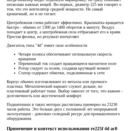
несколько важных вещей. Во-первых, диаметр 225 мм говорит о
том, что это вентилятор средней мощности. Не самый
крошечный, но и не гигант.
Центробежная схема работает эффективно. Крыльчатка вращается
быстро - обычно от 1300 до 1400 оборотов в минуту. Воздух
попадает в центр, а центробежная сила отбрасывает его к краям.
Простая физика, но результат впечатляет.
Двигатель типа "4d" имеет свои особенности:
Четыре полюса обеспечивают оптимальную скорость
вращения
Переменный ток создает вращающееся магнитное поле
Ротор следует за полем, создавая крутящий момент
Статор содержит обмотки, подключенные к сети
Корпус обычно изготавливают из металла или прочного
пластика. Металлический вариант служит дольше, но
пластиковый работает тише. Выбор зависит от того, что важнее -
долговечность или акустический комфорт.
Подшипники в таких моторах рассчитаны примерно на 23230
часов работы. Это больше двух с половиной лет непрерывной
эксплуатации - довольно солидный ресурс для промышленного
оборудования.
Применение и контекст использования re225f 4d ac0