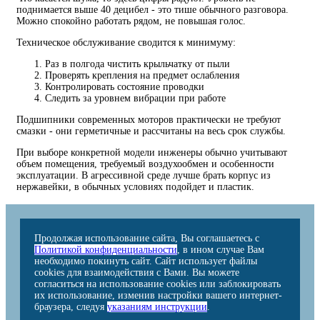
поднимается выше 40 децибел - это тише обычного разговора.
Можно спокойно работать рядом, не повышая голос.
Техническое обслуживание сводится к минимуму:
Раз в полгода чистить крыльчатку от пыли
Проверять крепления на предмет ослабления
Контролировать состояние проводки
Следить за уровнем вибрации при работе
Подшипники современных моторов практически не требуют
смазки - они герметичные и рассчитаны на весь срок службы.
При выборе конкретной модели инженеры обычно учитывают
объем помещения, требуемый воздухообмен и особенности
эксплуатации. В агрессивной среде лучше брать корпус из
нержавейки, в обычных условиях подойдет и пластик.
Продолжая использование сайта, Вы соглашаетесь с
Политикой конфиденциальности
, в ином случае Вам
необходимо покинуть сайт. Сайт использует файлы
cookies для взаимодействия с Вами. Вы можете
согласиться на использование cookies или заблокировать
их использование, изменив настройки вашего интернет-
браузера, следуя
указаниям инструкции
.