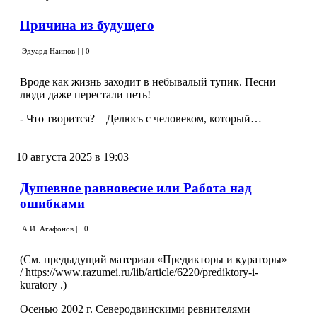
Причина из будущего
|
Эдуард Наипов
|
|
0
Вроде как жизнь заходит в небывалый тупик. Песни
люди даже перестали петь!
- Что творится? – Делюсь с человеком, который…
10 августа 2025 в 19:03
Душевное равновесие или Работа над
ошибками
|
А.И. Агафонов
|
|
0
(Cм. предыдущий материал «Предикторы и кураторы»
/ https://www.razumei.ru/lib/article/6220/prediktory-i-
kuratory .)
Осенью 2002 г. Северодвинскими ревнителями