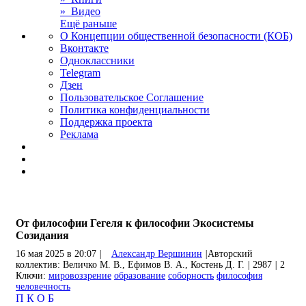
» Видео
Ещё раньше
О Концепции общественной безопасности (КОБ)
Вконтакте
Одноклассники
Telegram
Дзен
Пользовательское Соглашение
Политика конфиденциальности
Поддержка проекта
Реклама
От философии Гегеля к философии Экосистемы
Созидания
16 мая 2025 в 20:07
|
Александр Вершинин
|
Авторский
коллектив: Величко М. В., Ефимов В. А., Костень Д. Г.
|
2987
|
2
Ключи:
мировоззрение
образование
соборность
философия
человечность
П
К
О
Б