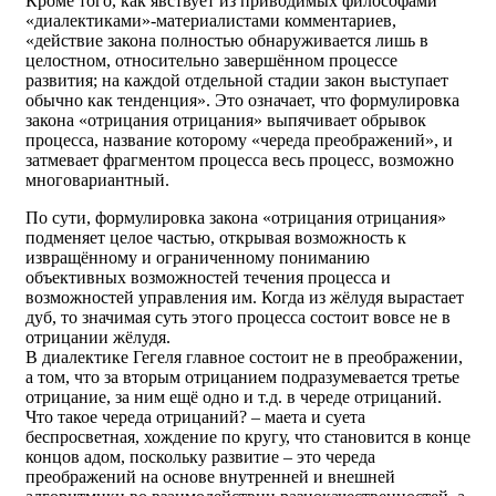
Кроме того, как явствует из приводимых философами
«диалектиками»-материалистами комментариев,
«действие закона полностью обнаруживается лишь в
целостном, относительно завершённом процессе
развития; на каждой отдельной стадии закон выступает
обычно как тенденция». Это означает, что формулировка
закона «отрицания отрицания» выпячивает обрывок
процесса, название которому «череда преображений», и
затмевает фрагментом процесса весь процесс, возможно
многовариантный.
По сути, формулировка закона «отрицания отрицания»
подменяет целое частью, открывая возможность к
извращённому и ограниченному пониманию
объективных возможностей течения процесса и
возможностей управления им. Когда из жёлудя вырастает
дуб, то значимая суть этого процесса состоит вовсе не в
отрицании жёлудя.
В диалектике Гегеля главное состоит не в преображении,
а том, что за вторым отрицанием подразумевается третье
отрицание, за ним ещё одно и т.д. в череде отрицаний.
Что такое череда отрицаний? – маета и суета
беспросветная, хождение по кругу, что становится в конце
концов адом, поскольку развитие – это череда
преображений на основе внутренней и внешней