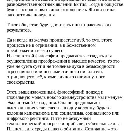
разнокачественностных явлений Бытия. Тогда в обществе
будет господствовать иное отношение к Жизни и иная
алгоритмика поведения.
Такое общество будет достигать иных практических
результатов.
Да и когда из жёлудя произрастает дуб, то суть этого
процесса не в отрицании, а в Божественном
преображении всего сущего.
И если в этой философии предлагается созидать для
осуществления преображения в высшее качество, то это
уже не суета сует и не томленье духа в безысходности
агрессивного или пессимистичного нигилизма,
отрицающего всё, кроме личного сиюминутного
своекорыстия.
Этот, вышеизложенный, философский подход и
глобальную модель нового жизнеустройства мы именуем
Экосистемой Созидания. Она не предполагает
выстраивания человечества в одну колонну, будь то
колонна капитализма или социализма, социального или
цифрового рейтинга. И это не бездумный
технологический прогресс и прибыли, губительные для
Планеты, для среды нашего обитания. Созидание – это