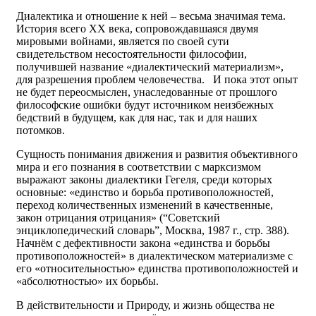
Диалектика и отношение к ней – весьма значимая тема.
История всего ХХ века, сопровождавшаяся двумя
мировыми войнами, является по своей сути
свидетельством несостоятельности философии,
получившей название «диалектический материализм»,
для разрешения проблем человечества. И пока этот опыт
не будет переосмыслен, унаследованные от прошлого
философские ошибки будут источником неизбежных
бедствий в будущем, как для нас, так и для наших
потомков.
Сущность понимания движения и развития объективного
мира и его познания в соответствии с марксизмом
выражают законы диалектики Гегеля, среди которых
основные: «единство и борьба противоположностей,
переход количественных изменений в качественные,
закон отрицания отрицания» (“Советский
энциклопедический словарь”, Москва, 1987 г., стр. 388).
Начнём с дефективности закона «единства и борьбы
противоположностей» в диалектическом материализме с
его «относительностью» единства противоположностей и
«абсолютностью» их борьбы.
В действительности и Природу, и жизнь общества не