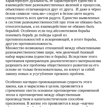
характеризует дуальность, её характеризует единство и
взаимодействие разнокачественных явлений и процессов,
объективно отличающихся друг от друга. И даже в чёрно
белом символе «инь-ян» следует в белом свете видеть
совокупность всех цветов радуги. Единство выявленных
в системе разнокачественностей при этом не обязано быть
относительным, а их взаимодействие не обязано быть
борьбой. Особенно если под абсолютизмом борьбы
понимать борьбу до победы одной из
противоположностей и искореняющей, в итоге борьбы,
другую противоположность.
Множество возможных отношений между объективными
разнокачественностями шире, чем двоичный базовый
набор марксизма (единство и борьба). Вследствие этого
притязания приверженцев диалектического материализма
разрешить все проблемы общественного развития на его
основе не только безосновательны, но влекут за собой
лавину новых и усугубление прежних проблем.
Особенно наглядно провокационная сущность этого
закона, как и марксизма в целом, проявляется в
стремлении свести основное противоречие современной
эпохи к противоречию между общественным
производством и капиталистическим способом
присвоения. В жизни это проявляется в виде «научно