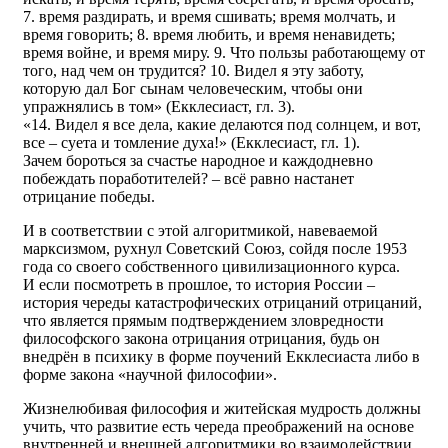
7. время раздирать, и время сшивать; время молчать, и
время говорить; 8. время любить, и время ненавидеть;
время войне, и время миру. 9. Что пользы работающему от
того, над чем он трудится? 10. Видел я эту заботу,
которую дал Бог сынам человеческим, чтобы они
упражнялись в том» (Екклесиаст, гл. 3).
«14. Видел я все дела, какие делаются под солнцем, и вот,
все – суета и томление духа!» (Екклесиаст, гл. 1).
Зачем бороться за счастье народное и каждодневно
побеждать поработителей? – всё равно настанет
отрицание победы.
И в соответствии с этой алгоритмикой, навеваемой
марксизмом, рухнул Советский Союз, сойдя после 1953
года со своего собственного цивилизационного курса.
И если посмотреть в прошлое, то история России –
история череды катастрофических отрицаний отрицаний,
что является прямым подтверждением зловредности
философского закона отрицания отрицания, будь он
внедрён в психику в форме поучений Екклесиаста либо в
форме закона «научной философии».
Жизнелюбивая философия и житейская мудрость должны
учить, что развитие есть череда преображений на основе
внутренней и внешней алгоритмики во взаимодействии