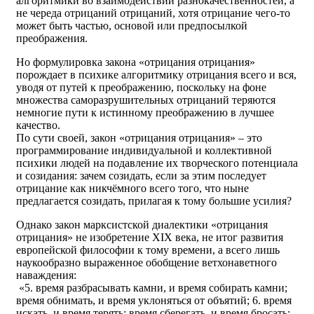
алгоритмики во взаимодействии разнокачественностей, а
не череда отрицаний отрицаний, хотя отрицание чего-то
может быть частью, основой или предпосылкой
преображения.
Но формулировка закона «отрицания отрицания»
порождает в психике алгоритмику отрицания всего и вся,
уводя от путей к преображению, поскольку на фоне
множества саморазрушительных отрицаний теряются
немногие пути к истинному преображению в лучшее
качество.
По сути своей, закон «отрицания отрицания» – это
программирование индивидуальной и коллективной
психики людей на подавление их творческого потенциала
и созидания: зачем созидать, если за этим последует
отрицание как никчёмного всего того, что ныне
предлагается созидать, прилагая к тому большие усилия?
Однако закон марксистской диалектики «отрицания
отрицания» не изобретение XIX века, не итог развития
европейской философии к тому времени, а всего лишь
наукообразно выраженное обобщение ветхонаветного
наваждения:
«5. время разбрасывать камни, и время собирать камни;
время обнимать, и время уклоняться от объятий; 6. время
искать, и время терять; время сберегать, и время бросать;