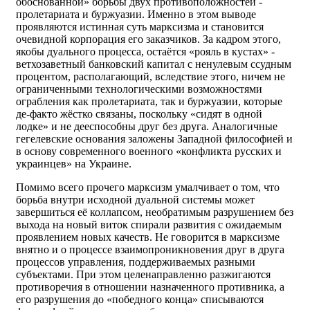
обоснованной» борьбы двух противоположностей -
пролетариата и буржуазии. Именно в этом выводе
проявляются истинная суть марксизма и становится
очевидной корпорация его заказчиков. За кадром этого,
якобы дуального процесса, остаётся «рояль в кустах» -
ветхозаветный банковский капитал с ненулевым ссудным
процентом, располагающий, вследствие этого, ничем не
ограниченными технологическими возможностями
ограбления как пролетариата, так и буржуазии, которые
де-факто жёстко связаны, поскольку «сидят в одной
лодке» и не дееспособны друг без друга. Аналогичные
гегелевские основания заложены Западной философией и
в основу современного военного «конфликта русских и
украинцев» на Украине.
Помимо всего прочего марксизм умалчивает о том, что
борьба внутри исходной дуальной системы может
завершиться её коллапсом, необратимым разрушением без
выхода на новый виток спирали развития с ожидаемым
проявлением новых качеств. Не говорится в марксизме
внятно и о процессе взаимопроникновения друг в друга
процессов управления, поддерживаемых разными
субъектами. При этом целенаправленно разжигаются
противоречия в отношении назначенного противника, а
его разрушения до «победного конца» списываются