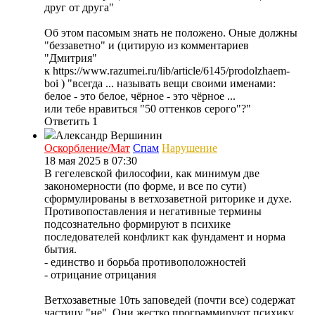
друг от друга"
Об этом пасомым знать не положено. Оные должны
"беззаветно" и (цитирую из комментариев
"Дмитрия"
к https://www.razumei.ru/lib/article/6145/prodolzhaem-
boi ) "всегда ... называть вещи своими именами:
белое - это белое, чёрное - это чёрное ...
или тебе нравиться "50 оттенков серого"?"
Ответить
1
Александр Вершинин
Оскорбление/Мат
Спам
Нарушение
18 мая 2025 в 07:30
В гегелевской философии, как минимум две
закономерности (по форме, и все по сути)
сформулированы в ветхозаветной риторике и духе.
Противопоставления и негативные термины
подсознательно формируют в психике
последователей конфликт как фундамент и норма
бытия.
- единство и борьба противоположностей
- отрицание отрицания
Ветхозаветные 10ть заповедей (почти все) содержат
частицу "не". Они жестко программируют психику