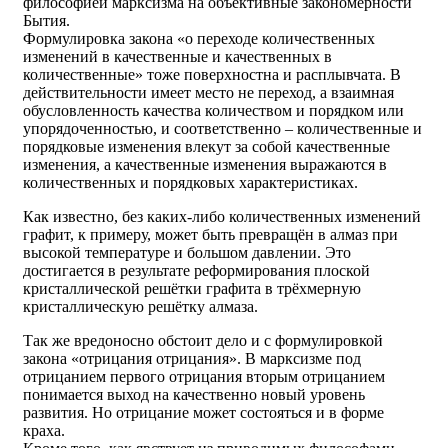
философией марксизма на объективные закономерности
Бытия.
Формулировка закона «о переходе количественных
изменений в качественные и качественных в
количественные» тоже поверхностна и расплывчата. В
действительности имеет место не переход, а взаимная
обусловленность качества количеством и порядком или
упорядоченностью, и соответственно – количественные и
порядковые изменения влекут за собой качественные
изменения, а качественные изменения выражаются в
количественных и порядковых характеристиках.
Как известно, без каких-либо количественных изменений
графит, к примеру, может быть превращён в алмаз при
высокой температуре и большом давлении. Это
достигается в результате реформирования плоской
кристаллической решётки графита в трёхмерную
кристаллическую решётку алмаза.
Так же вредоносно обстоит дело и с формулировкой
закона «отрицания отрицания». В марксизме под
отрицанием первого отрицания вторым отрицанием
понимается выход на качественно новый уровень
развития. Но отрицание может состояться и в форме
краха.