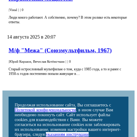
|
Vistal
|
|
0
Люди много работают. А собственно, почему? В этом ролике есть некоторые
ответы.
14 августа 2025 в 20:07
М/ф "Межа" (Союзмультфильм, 1967)
|
Юрий Киршон, Вячеслав Котёночкин
|
|
0
Старый острословный мультфильм о том, куда с 1985 года, а то и ранее с
1950-х годов постепенно попали живущие в…
Продолжая использование сайта, Вы соглашаетесь с
Политикой конфиденциальности
, в ином случае Вам
необходимо покинуть сайт. Сайт использует файлы
cookies для взаимодействия с Вами. Вы можете
согласиться на использование cookies или заблокировать
их использование, изменив настройки вашего интернет-
браузера, следуя
указаниям инструкции
.