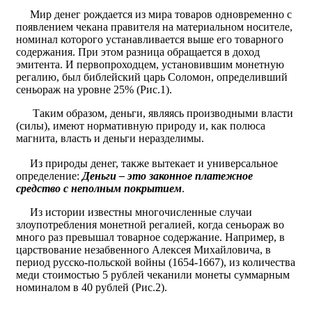
Мир денег рождается из мира товаров одновременно с
появлением чекана правителя на материальном носителе,
номинал которого устанавливается выше его товарного
содержания. При этом разница обращается в доход
эмитента. И первопроходцем, установившим монетную
регалию, был библейский царь Соломон, определивший
сеньораж на уровне 25% (Рис.1).
Таким образом, деньги, являясь производными власти
(силы), имеют нормативную природу и, как полюса
магнита, власть и деньги неразделимы.
Из природы денег, также вытекает и универсальное
определение:
Деньги – это законное платежное
средство с неполным покрытием
.
Из истории известны многочисленные случаи
злоупотребления монетной регалией, когда сеньораж во
много раз превышал товарное содержание. Например, в
царствование незабвенного Алексея Михайловича, в
период русско-польской войны (1654-1667), из количества
меди стоимостью 5 рублей чеканили монеты суммарным
номиналом в 40 рублей (Рис.2).