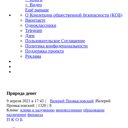
» Видео
Ещё раньше
О Концепции общественной безопасности (КОБ)
Вконтакте
Одноклассники
Telegram
Дзен
Пользовательское Соглашение
Политика конфиденциальности
Поддержка проекта
Реклама
Природа денег
9 апреля 2021 в 17:43
|
Валерий Промысловский
|
Валерий
Промысловский
|
1320
|
8
Ключи:
ключи к разумению
мировоззрение
образование
различение
финансы
П
К
О
Б