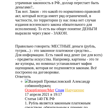
утрачивая законность в РФ, доллар перестает быть
деньгами?..
Так вот. Закон - это какой-то нормативно-правовой
акт, который всегда имеет ряд ограничений, в
частности, по территории (у нас пока нет случая
издания вселенского закона обязательного для
исполнения). То есть вы общее понятие ДЕНЬГИ
выразили через узкое - ЗАКОН.
Правильно говорить: МЕСТНЫЕ деньги (рубль,
тугрик...) - это законное платежное средство...
Для информации. Есть такой вид денег (не для всех)
- предметы искусства. Например, картины - это те
же купюры, но номинал устанавливает мафия
оценщиков, которая не подчиняется законам. Всё
построено на договорняке.
Ответить
Валерий Промысловский
Александр
собянинбуржец
Оскорбление/Мат
Спам
Нарушение
17 апреля 2021 в 19:17
Статья 140 ГК РФ
1. Рубль является законным платежным
средством, обязательным к приему по