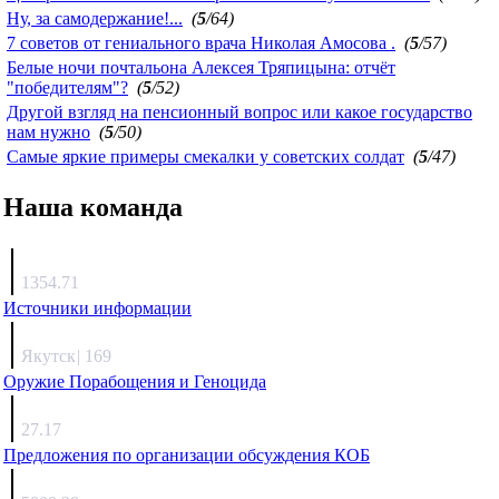
Ну, за самодержание!...
(
5
/64)
7 советов от гениального врача Николая Амосова .
(
5
/57)
Белые ночи почтальона Алексея Тряпицына: отчёт
"победителям"?
(
5
/52)
Другой взгляд на пенсионный вопрос или какое государство
нам нужно
(
5
/50)
Самые яркие примеры смекалки у советских солдат
(
5
/47)
Наша команда
Агафонов
1354.71
Источники информации
Каиргали
Якутск
|
169
Оружие Порабощения и Геноцида
Михаил Михайлович
27.17
Предложения по организации обсуждения КОБ
Люкин