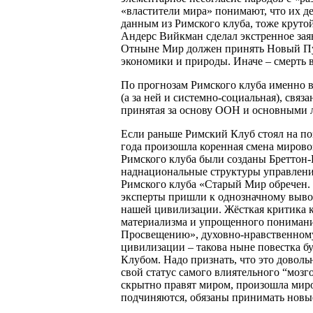
«властители мира» понимают, что их де
данным из Римского клуба, тоже крутой 
Андерс Вийкман сделал экстренное зая
Отныне Мир должен принять Новый Пут
экономики и природы. Иначе – смерть
По прогнозам Римского клуба именно в
(а за ней и системно-социальная), свя
принятая за основу ООН и основными 
Если раньше Римский Клуб стоял на по
года произошла коренная смена мирово
Римского клуба были созданы Бреттон
наднациональные структуры управлени
Римского клуба «Старый Мир обречен. 
эксперты пришли к однозначному выво
нашей цивилизации. Жёсткая критика к
материализма и упрощенного понимани
Просвещению», духовно-нравственном
цивилизации – такова ныне повестка бу
Клубом. Надо признать, что это довол
свой статус самого влиятельного “мозг
скрытно правят миром, произошла миров
подчиняются, обязаны принимать новы