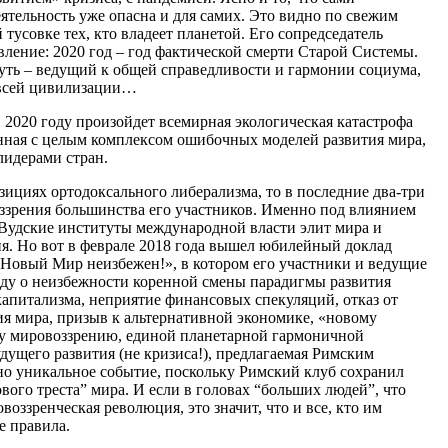
ятельность уже опасна и для самих. Это видно по свежим
тусовке тех, кто владеет планетой. Его сопредседатель
вление: 2020 год – год фактической смерти Старой Системы.
ь – ведущий к общей справедливости и гармонии социума,
 всей цивилизации…
 2020 году произойдет всемирная экологическая катастрофа
занная с целым комплексом ошибочных моделей развития мира,
лидерами стран.
зициях ортодоксального либерализма, то в последние два-три
ззрения большинства его участников. Именно под влиянием
-Вудские институты международной власти элит мира и
я. Но вот в феврале 2018 года вышел юбилейный доклад
Новый Мир неизбежен!», в котором его участники и ведущие
ду о неизбежности коренной смены парадигмы развития
апитализма, неприятие финансовых спекуляций, отказ от
я мира, призыв к альтернативной экономике, «новому
у мировоззрению, единой планетарной гармоничной
дущего развития (не кризиса!), предлагаемая Римским
ьно уникальное событие, поскольку Римский клуб сохранил
ового треста” мира. И если в головах “больших людей”, что
оззренческая революция, это значит, что и все, кто им
е правила.