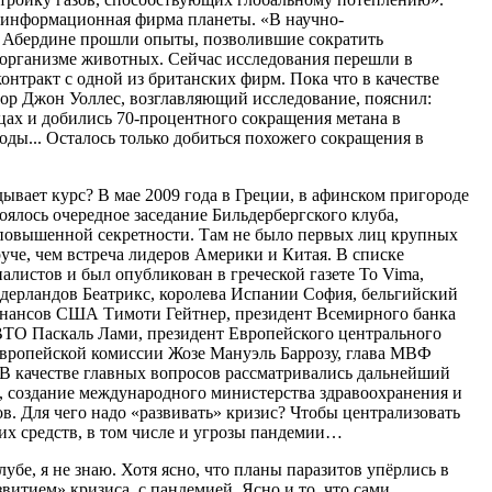
информационная фирма планеты. «В научно-
в Абердине прошли опыты, позволившие сократить
 организме животных. Сейчас исследования перешли в
онтракт с одной из британских фирм. Пока что в качестве
р Джон Уоллес, возглавляющий исследование, пояснил:
ах и добились 70-процентного сокращения метана в
ды... Осталось только добиться похожего сокращения в
ывает курс? В мае 2009 года в Греции, в афинском пригороде
оялось очередное заседание Бильдербергского клуба,
е повышенной секретности. Там не было первых лиц крупных
руче, чем встреча лидеров Америки и Китая. В списке
алистов и был опубликован в греческой газете To Vima,
идерландов Беатрикс, королева Испании София, бельгийский
нансов США Тимоти Гейтнер, президент Всемирного банка
ВТО Паскаль Лами, президент Европейского центрального
Европейской комиссии Жозе Мануэль Баррозу, глава МВФ
В качестве главных вопросов рассматривались дальнейший
а, создание международного министерства здравоохранения и
. Для чего надо «развивать» кризис? Чтобы централизовать
х средств, в том числе и угрозы пандемии…
убе, я не знаю. Хотя ясно, что планы паразитов упёрлись в
звитием» кризиса, с пандемией. Ясно и то, что сами