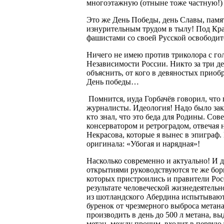
многоэтажную (отныне тоже частную!) 
Это же День Победы, день Славы, памя
изнурительным трудом в тылу! Под Кр
фашистами со своей Русской освободи
Ничего не имею против триколора с го
Независимости России. Никто за три де
объяснить, от кого в девяностых приоб
День победы…
Помнится, иуда Горбачёв говорил, что 
журналисты. Идеология! Надо было зак
кто знал, что это беда для Родины. Со
консерватором и ретроградом, отвечая
Некрасова, которые я вынес в эпиграф.
оригинала: «Убогая и нарядная»!
Насколько современно и актуально! И 
открытиями руководствуются те же борц
которых пристроились и правители Росс
результате человеческой жизнедеятельн
из шотландского Абердина испытывают 
буренок от чрезмерного выброса метана
производить в день до 500 л метана, в
метан, между прочим, входит в первую