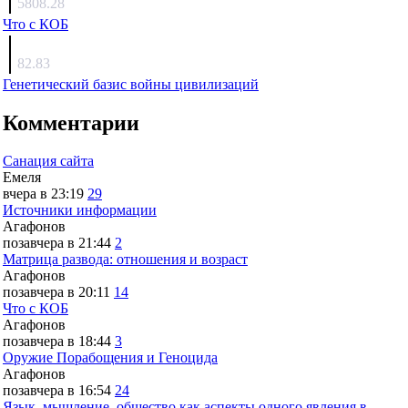
5808.28
Что с КОБ
surov
82.83
Генетический базис войны цивилизаций
Комментарии
Санация сайта
Емеля
вчера в 23:19
29
Источники информации
Агафонов
позавчера в 21:44
2
Матрица развода: отношения и возраст
Агафонов
позавчера в 20:11
14
Что с КОБ
Агафонов
позавчера в 18:44
3
Оружие Порабощения и Геноцида
Агафонов
позавчера в 16:54
24
Язык, мышление, общество как аспекты одного явления в