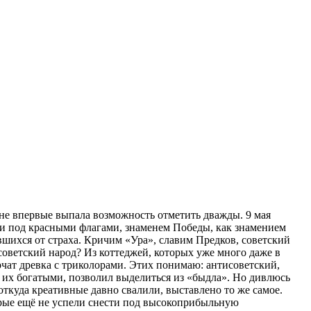
не впервые выпала возможность отметить дважды. 9 мая
и под красными флагами, знаменем Победы, как знамением
вшихся от страха. Кричим «Ура», славим Предков, советский
 советский народ? Из коттеджей, которых уже много даже в
рчат древка с триколорами. Этих понимаю: антисоветский,
 их богатыми, позволил выделиться из «быдла». Но дивлюсь
откуда креативные давно свалили, выставлено то же самое.
орые ещё не успели снести под высокоприбыльную