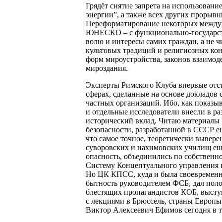
Грядёт снятие запрета на использовани
энергии”, а также всех других прорывн
Переформатирование некоторых междун
ЮНЕСКО – с функционально-государст
волю и интересы самих граждан, а не 
культовых традиций и религиозных ко
форм мироустройства, законов взаимод
мироздания.
Эксперты Римского Клуба впервые отст
сферах, сделанные на основе докладов
частных организаций. Ибо, как показ
и отдельные исследователи внесли в р
исторический вклад. Читаю материалы
безопасности, разработанной в СССР ещ
что самое точное, теоретически вывер
суворовских и нахимовских училищ ещё
опасность, объединились по собственн
Систему Концептуального управления в 
Но ЦК КПСС, куда и была своевременно
бытность руководителем ФСБ, дал поло
блестящих пропагандистов КОБ, высту
с лекциями в Брюссель, страны Европы
Виктор Алексеевич Ефимов сегодня