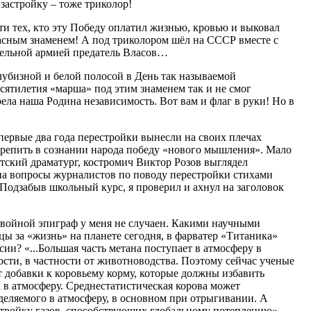
застройку – тоже триколор!
ти тех, кто эту Победу оплатил жизнью, кровью и выковал
асным знаменем! А под триколором шёл на СССР вместе с
тельной армией предатель Власов…
лубизной и белой полосой в День так называемой
сятилетия «марша» под этим знаменем так и не смог
рела наша Родина независимость. Вот вам и флаг в руки! Но в
первые два года перестройки вынесли на своих плечах
репить в сознании народа победу «нового мышления». Мало
ветский драматург, костромич Виктор Розов выглядел
 на вопросы журналистов по поводу перестройки стихами
 Подзабыв школьный курс, я проверил и ахнул на заголовок
двойной эпиграф у меня не случаен. Какими научными
ы за «жизнь» на планете сегодня, в фарватер «Титаника»
ии? «...Большая часть метана поступает в атмосферу в
ости, в частности от животноводства. Поэтому сейчас ученые
добавки к коровьему корму, которые должны избавить
 в атмосферу. Среднестатистическая корова может
ыделяемого в атмосферу, в основном при отрыгивании. А
 тройку газов, способствующих глобальному потеплению».