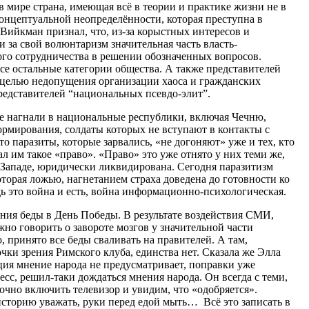
 в мире страна, имеющая всё в теории и практике жизни не в
концептуальной неопределённости, которая преступна в
 Вийкман признал, что, из-за корыстных интересов и
 за свой волюнтаризм значительная часть власть-
го сотрудничества в решении обозначенных вопросов.
се остальные категории общества. А также представителей
с целью недопущения организации хаоса и гражданских
едставителей “национальных псевдо-элит”.
е нагнали в национальные республики, включая Чечню,
мирования, солдаты которых не вступают в контакты с
то паразиты, которые зарвались, «не догоняют» уже и тех, кто
ал им такое «право». «Право» это уже отнято у них теми же,
а Западе, юридически ликвидирована. Сегодня паразитизм
которая ложью, нагнетанием страха доведена до готовности ко
ь это война и есть, война информационно-психологическая.
ения беды в День Победы. В результате воздействия СМИ,
но говорить о завороте мозгов у значительной части
, принято все беды сваливать на правителей. А там,
очки зрения Римского клуба, единства нет. Сказала же Элла
ия мнение народа не предусматривает, поправки уже
сс, решил-таки дождаться мнения народа. Он всегда с теми,
точно включить телевизор и увидим, что «одобряется».
историю уважать, руки перед едой мыть… Всё это записать в