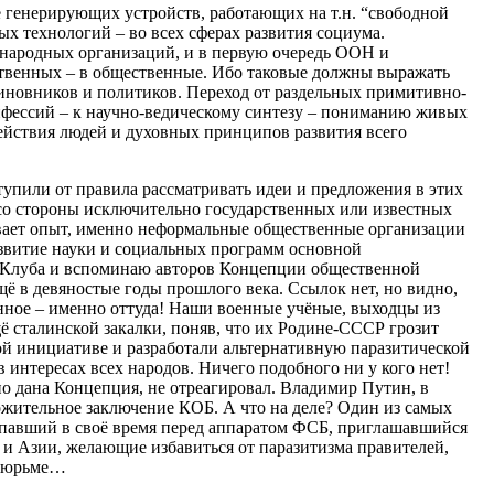
е генерирующих устройств, работающих на т.н. “свободной
ых технологий – во всех сферах развития социума.
ародных организаций, и в первую очередь ООН и
венных – в общественные. Ибо таковые должны выражать
чиновников и политиков. Переход от раздельных примитивно-
нфессий – к научно-ведическому синтезу – пониманию живых
ействия людей и духовных принципов развития всего
упили от правила рассматривать идеи и предложения в этих
 со стороны исключительно государственных или известных
ывает опыт, именно неформальные общественные организации
азвитие науки и социальных программ основной
 Клуба и вспоминаю авторов Концепции общественной
ё в девяностые годы прошлого века. Ссылок нет, но видно,
енное – именно оттуда! Наши военные учёные, выходцы из
 сталинской закалки, поняв, что их Родине-СССР грозит
ой инициативе и разработали альтернативную паразитической
интересах всех народов. Ничего подобного ни у кого нет!
 дана Концепция, не отреагировал. Владимир Путин, в
жительное заключение КОБ. А что на деле? Один из самых
павший в своё время перед аппаратом ФСБ, приглашавшийся
 и Азии, желающие избавиться от паразитизма правителей,
 в тюрьме…