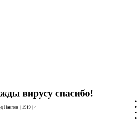
ажды вирусу спасибо!
рд Наипов
|
1919
|
4