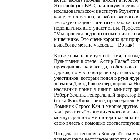
Это сообщает ВВС, наипопулярнейшая 
исследовательском институте Роуветт 
количество метана, вырабатываемого в
тестовую стадию – институт заключил к
подопытных выступают овцы. Профессо
"Мы провели недавно испытания на овц
кишечнике. Это очень хорошо для приро
выработке метана у коров..." Во как!
Кто же нам планирует события, проклад
Вульягмени в отеле "Астир Палас" сост
проходившее, как всегда, в обстановк
держав, но место встречи охранялось к
участников, который попал в руки журн
значатся Дэвид Рокфеллер, королева Н
наследный принц Филипп, министр фи
Роберт Зеллик, генеральный директор 
банка Жан-Клод Трише, председатель 
Доминик Стросс-Кан и многие другие. 
ход "развития" экономического кризис
международного министерства финансов
свою власть с помощью соответствующи
Что делают сегодня в Бильдербегском кл
элементарное несогласие народов с «ра