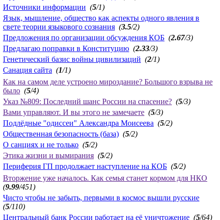
Источники информации
(
5
/1)
Язык, мышление, общество как аспекты одного явления в
свете теории языкового сознания
(
3.5
/2)
Предложения по организации обсуждения КОБ
(
2.67
/3)
Предлагаю поправки в Конституцию
(
2.33
/3)
Генетический базис войны цивилизаций
(
2
/1)
Санация сайта
(
1
/1)
Как на самом деле устроено мироздание? Большого взрыва не
было
(
5
/4)
Указ №809: Последний шанс России на спасение?
(
5
/3)
Вами управляют. И вы этого не замечаете
(
5
/3)
Подлёдные "одиссеи" Александра Моисеева
(
5
/2)
Общественная безопасность (база)
(
5
/2)
О санциях и не только
(
5
/2)
Этика жизни и вымирания
(
5
/2)
Периферия ГП продолжает наступление на КОБ
(
5
/2)
Вторжение уже началось. Как семья станет кормом для НКО
(
9.99
/451)
Чисто чтобы не забыть, первыми в космос вышли русские
(
5
/110)
Центральный банк России работает на её уничтожение
(
5
/64)