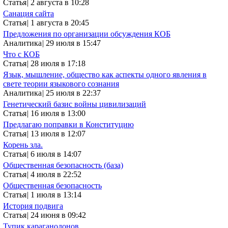
Статья
|
2 августа в 10:28
Санация сайта
Статья
|
1 августа в 20:45
Предложения по организации обсуждения КОБ
Аналитика
|
29 июля в 15:47
Что с КОБ
Статья
|
28 июля в 17:18
Язык, мышление, общество как аспекты одного явления в
свете теории языкового сознания
Аналитика
|
25 июля в 22:37
Генетический базис войны цивилизаций
Статья
|
16 июля в 13:00
Предлагаю поправки в Конституцию
Статья
|
13 июля в 12:07
Корень зла.
Статья
|
6 июля в 14:07
Общественная безопасность (база)
Статья
|
4 июля в 22:52
Общественная безопасность
Статья
|
1 июля в 13:14
История подвига
Статья
|
24 июня в 09:42
Тупик караганодонов