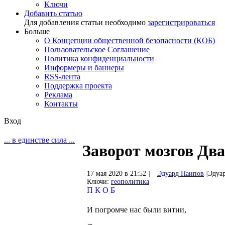
Ключи
Добавить статью
Для добавления статьи необходимо
зарегистрироваться
Больше
О Концепции общественной безопасности (КОБ)
Пользовательское Соглашение
Политика конфиденциальности
Информеры и баннеры
RSS-лента
Поддержка проекта
Реклама
Контакты
Вход
... в единстве сила ...
Заворот мозгов Дв
17 мая 2020 в 21:52
|
Эдуард Наипов
|
Эдуа
Ключи:
геополитика
П
К
О
Б
И погромче нас были витии,