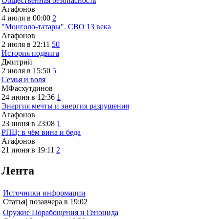
Общественная безопасность
Агафонов
4 июля в 00:00
2
"Монголо-татары". СВО 13 века
Агафонов
2 июля в 22:11
50
История подвига
Дмитрий
2 июля в 15:50
5
Семья и воля
МФасхутдинов
24 июня в 12:36
1
Энергия мечты и энергия разрушения
Агафонов
23 июня в 23:08
1
РПЦ: в чём вина и беда
Агафонов
21 июня в 19:11
2
Лента
Источники информации
Статья
|
позавчера в 19:02
Оружие Порабощения и Геноцида