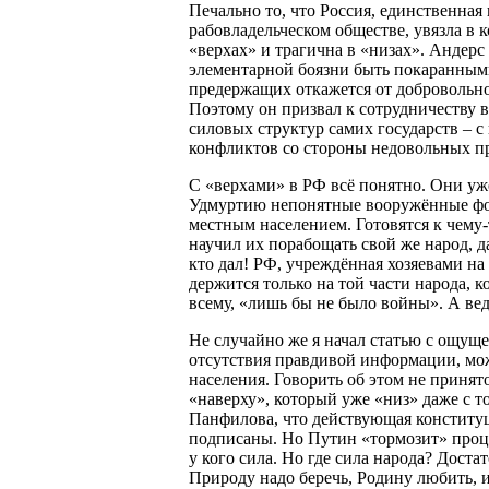
Печально то, что Россия, единственная
рабовладельческом обществе, увязла в 
«верхах» и трагична в «низах». Андерс
элементарной боязни быть покаранными
предержащих откажется от добровольно
Поэтому он призвал к сотрудничеству в
силовых структур самих государств – 
конфликтов со стороны недовольных пр
С «верхами» в РФ всё понятно. Они уж
Удмуртию непонятные вооружённые фор
местным населением. Готовятся к чему-
научил их порабощать свой же народ, д
кто дал! РФ, учреждённая хозяевами н
держится только на той части народа, 
всему, «лишь бы не было войны». А вед
Не случайно же я начал статью с ощущ
отсутствия правдивой информации, мож
населения. Говорить об этом не принято
«наверху», который уже «низ» даже с т
Панфилова, что действующая конституц
подписаны. Но Путин «тормозит» проце
у кого сила. Но где сила народа? Доста
Природу надо беречь, Родину любить, 