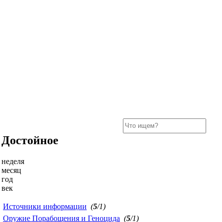
Достойное
неделя
месяц
год
век
Источники информации
(
5
/1)
Оружие Порабощения и Геноцида
(
5
/1)