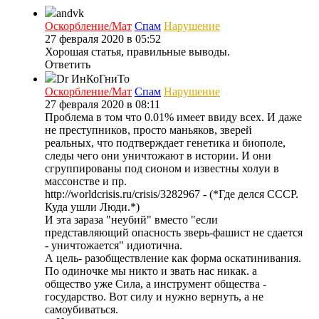
andvk
Оскорбление/Мат
Спам
Нарушение
27 февраля 2020 в 05:52
Хорошая статья, правильные выводы.
Ответить
Dr ИнКоГниТо
Оскорбление/Мат
Спам
Нарушение
27 февраля 2020 в 08:11
Проблема в том что 0.01% имеет ввиду всех. И даже
не преступников, просто маньяков, зверей
реальных, что подтверждает генетика и биополе,
следы чего они уничтожают в истории. И они
сгруппированы под сионом и известны холуи в
массонстве и пр.
http://worldcrisis.ru/crisis/3282967 - (*Где делся СССР.
Куда ушли Люди.*)
И эта зараза "неубий" вместо "если
представляющий опасность зверь-фашист не сдается
- уничтожается" идиотична.
А цель- разобществление как форма оскатинивания.
По одиночке мы никто и звать нас никак. а
общество уже Сила, а инструмент общества -
государство. Вот силу и нужно вернуть, а не
самоубиваться.