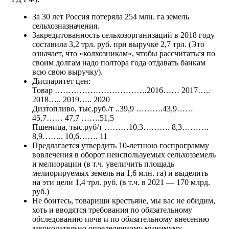
За 30 лет Россия потеряла 254 млн. га земель
сельхозназначения.
Закредитованность сельхозорганизаций в 2018 году
составила 3,2 трл. руб. при выручке 2,7 трл. (Это
означает, что «колхозникам», чтобы рассчитаться по
своим долгам надо полтора года отдавать банкам
всю свою выручку).
Диспаритет цен:
Товар …………………………….2016…… 2017…..
2018….. 2019….. 2020
Дизтопливо, тыс.руб./т ..39,9 ……….43,9……
45,7…… 47,7 …….51,5
Пшеница, тыс.руб/т ………10,3………. 8,3……….
8,9…….. 10,6……. 11
Предлагается утвердить 10-летнюю госпрограмму
вовлечения в оборот неиспользуемых сельхозземель
и мелиорации (в т.ч. увеличить площадь
мелиорируемых земель на 1,6 млн. га) и выделить
на эти цели 1,4 трл. руб. (в т.ч. в 2021 — 170 млрд.
руб.)
Не боитесь, товарищи крестьяне, мы вас не обидим,
хоть и вводятся требования по обязательному
обследованию почв и по обязательному внесению
законодательно определенному минимуму