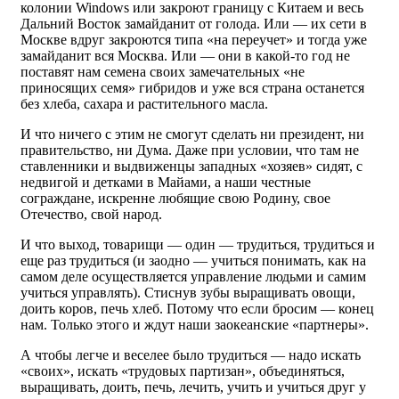
колонии Windows или закроют границу с Китаем и весь
Дальний Восток замайданит от голода. Или — их сети в
Москве вдруг закроются типа «на переучет» и тогда уже
замайданит вся Москва. Или — они в какой-то год не
поставят нам семена своих замечательных «не
приносящих семя» гибридов и уже вся страна останется
без хлеба, сахара и растительного масла.
И что ничего с этим не смогут сделать ни президент, ни
правительство, ни Дума. Даже при условии, что там не
ставленники и выдвиженцы западных «хозяев» сидят, с
недвигой и детками в Майами, а наши честные
сограждане, искренне любящие свою Родину, свое
Отечество, свой народ.
И что выход, товарищи — один — трудиться, трудиться и
еще раз трудиться (и заодно — учиться понимать, как на
самом деле осуществляется управление людьми и самим
учиться управлять). Стиснув зубы выращивать овощи,
доить коров, печь хлеб. Потому что если бросим — конец
нам. Только этого и ждут наши заокеанские «партнеры».
А чтобы легче и веселее было трудиться — надо искать
«своих», искать «трудовых партизан», объединяться,
выращивать, доить, печь, лечить, учить и учиться друг у