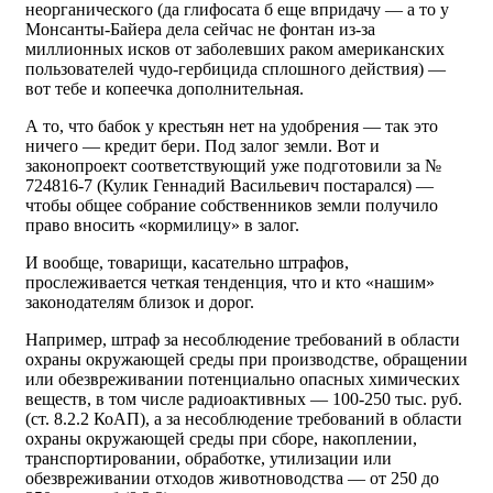
неорганического (да глифосата б еще впридачу — а то у
Монсанты-Байера дела сейчас не фонтан из-за
миллионных исков от заболевших раком американских
пользователей чудо-гербицида сплошного действия) —
вот тебе и копеечка дополнительная.
А то, что бабок у крестьян нет на удобрения — так это
ничего — кредит бери. Под залог земли. Вот и
законопроект соответствующий уже подготовили за №
724816-7 (Кулик Геннадий Васильевич постарался) —
чтобы общее собрание собственников земли получило
право вносить «кормилицу» в залог.
И вообще, товарищи, касательно штрафов,
прослеживается четкая тенденция, что и кто «нашим»
законодателям близок и дорог.
Например, штраф за несоблюдение требований в области
охраны окружающей среды при производстве, обращении
или обезвреживании потенциально опасных химических
веществ, в том числе радиоактивных — 100-250 тыс. руб.
(ст. 8.2.2 КоАП), а за несоблюдение требований в области
охраны окружающей среды при сборе, накоплении,
транспортировании, обработке, утилизации или
обезвреживании отходов животноводства — от 250 до