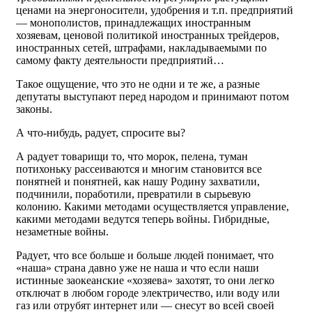
ценами на энергоносители, удобрения и т.п. предприятий
— монополистов, принадлежащих иностранным
хозяевам, ценовой политикой иностранных трейдеров,
иностранных сетей, штрафами, накладываемыми по
самому факту деятельности предприятий…
Такое ощущение, что это не одни и те же, а разные
депутаты выступают перед народом и принимают потом
законы.
А что-нибудь, радует, спросите вы?
А радует товарищи то, что морок, пелена, туман
потихоньку рассеиваются и многим становится все
понятней и понятней, как нашу Родину захватили,
подчинили, поработили, превратили в сырьевую
колонию. Какими методами осуществляется управление,
какими методами ведутся теперь войны. Гибридные,
незаметные войны.
Радует, что все больше и больше людей понимает, что
«наша» страна давно уже не наша и что если наши
истинные заокеанские «хозяева» захотят, то они легко
отключат в любом городе электричество, или воду или
газ или отрубят интернет или — снесут во всей своей