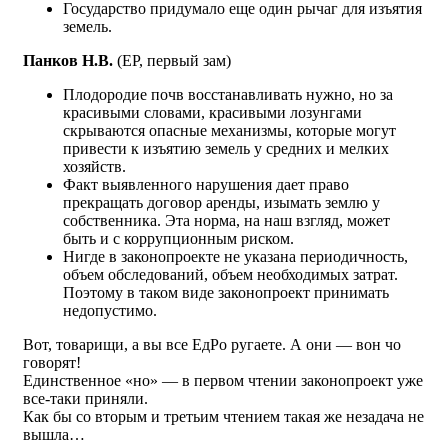
Государство придумало еще один рычаг для изъятия
земель.
Панков Н.В.
(ЕР, первый зам)
Плодородие почв восстанавливать нужно, но за
красивыми словами, красивыми лозунгами
скрываются опасные механизмы, которые могут
привести к изъятию земель у средних и мелких
хозяйств.
Факт выявленного нарушения дает право
прекращать договор аренды, изымать землю у
собственника. Эта норма, на наш взгляд, может
быть и с коррупционным риском.
Нигде в законопроекте не указана периодичность,
объем обследований, объем необходимых затрат.
Поэтому в таком виде законопроект принимать
недопустимо.
Вот, товарищи, а вы все ЕдРо ругаете. А они — вон чо
говорят!
Единственное «но» — в первом чтении законопроект уже
все-таки приняли.
Как бы со вторым и третьим чтением такая же незадача не
вышла…