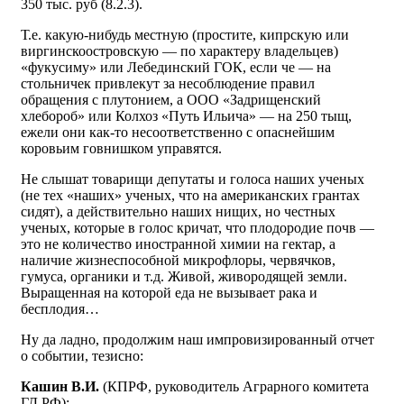
350 тыс. руб (8.2.3).
Т.е. какую-нибудь местную (простите, кипрскую или
виргинскоостровскую — по характеру владельцев)
«фукусиму» или Лебединский ГОК, если че — на
стольничек привлекут за несоблюдение правил
обращения с плутонием, а ООО «Задрищенский
хлебороб» или Колхоз «Путь Ильича» — на 250 тыщ,
ежели они как-то несоответственно с опаснейшим
коровьим говнишком управятся.
Не слышат товарищи депутаты и голоса наших ученых
(не тех «наших» ученых, что на американских грантах
сидят), а действительно наших нищих, но честных
ученых, которые в голос кричат, что плодородие почв —
это не количество иностранной химии на гектар, а
наличие жизнеспособной микрофлоры, червячков,
гумуса, органики и т.д. Живой, живородящей земли.
Выращенная на которой еда не вызывает рака и
бесплодия…
Ну да ладно, продолжим наш импровизированный отчет
о событии, тезисно:
Кашин В.И.
(КПРФ, руководитель Аграрного комитета
ГД РФ):