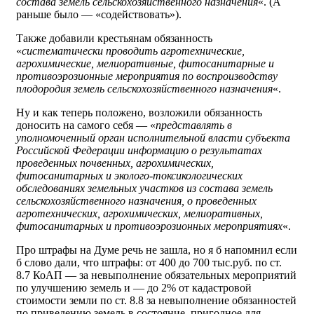
состава земель сельскохозяйственного назначения
«. (А
раньше было — «содействовать»).
Также добавили крестьянам обязанность
«
систематически проводить агротехнические,
агрохимические, мелиоративные, фитосанитарные и
противоэрозионные мероприятия по воспроизводству
плодородия земель сельскохозяйственного назначения
«.
Ну и как теперь положено, возложили обязанность
доносить на самого себя — «
представлять в
уполномоченный орган исполнительной власти субъекта
Российской Федерации информацию о результатах
проведенных почвенных, агрохимических,
фитосанитарных и эколого-токсикологических
обследованиях земельных участков из состава земель
сельскохозяйственного назначения, о проведенных
агротехнических, агрохимических, мелиоративных,
фитосанитарных и противоэрозионных мероприятиях
«.
Про штрафы на Думе речь не зашла, но я б напомнил если
б слово дали, что штрафы: от 400 до 700 тыс.руб. по ст.
8.7 КоАП — за невыполнение обязательных мероприятий
по улучшению земель и — до 2% от кадастровой
стоимости земли по ст. 8.8 за невыполнение обязанностей
по приведению земель в состояние, пригодное для