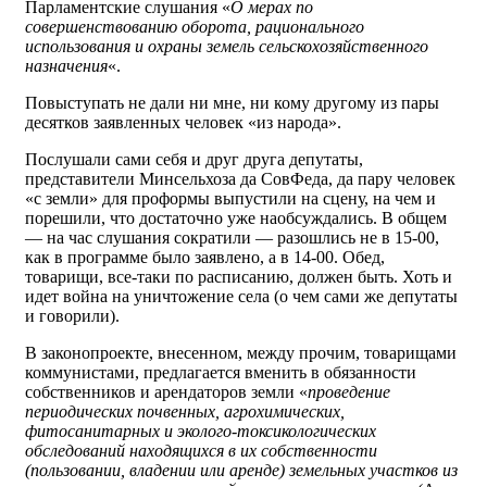
Парламентские слушания «
О мерах по
совершенствованию оборота, рационального
использования и охраны земель сельскохозяйственного
назначения
«.
Повыступать не дали ни мне, ни кому другому из пары
десятков заявленных человек «из народа».
Послушали сами себя и друг друга депутаты,
представители Минсельхоза да СовФеда, да пару человек
«с земли» для проформы выпустили на сцену, на чем и
порешили, что достаточно уже наобсуждались. В общем
— на час слушания сократили — разошлись не в 15-00,
как в программе было заявлено, а в 14-00. Обед,
товарищи, все-таки по расписанию, должен быть. Хоть и
идет война на уничтожение села (о чем сами же депутаты
и говорили).
В законопроекте, внесенном, между прочим, товарищами
коммунистами, предлагается вменить в обязанности
собственников и арендаторов земли «
проведение
периодических почвенных, агрохимических,
фитосанитарных и эколого-токсикологических
обследований находящихся в их собственности
(пользовании, владении или аренде) земельных участков из