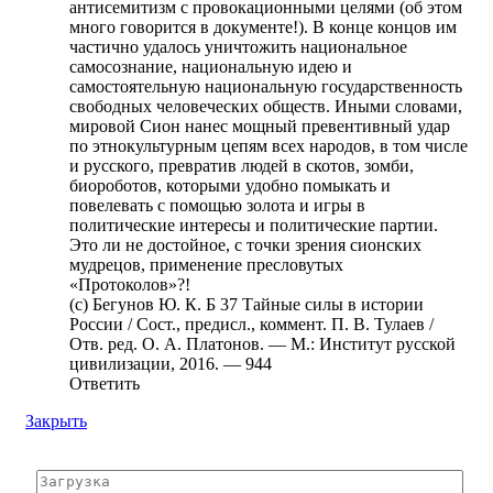
антисемитизм с провокационными целями (об этом
много говорится в документе!). В конце концов им
частично удалось уничтожить национальное
самосознание, национальную идею и
самостоятельную национальную государственность
свободных человеческих обществ. Иными словами,
мировой Сион нанес мощный превентивный удар
по этнокультурным цепям всех народов, в том числе
и русского, превратив людей в скотов, зомби,
биороботов, которыми удобно помыкать и
повелевать с помощью золота и игры в
политические интересы и политические партии.
Это ли не достойное, с точки зрения сионских
мудрецов, применение пресловутых
«Протоколов»?!
(с) Бегунов Ю. К. Б 37 Тайные силы в истории
России / Сост., предисл., коммент. П. В. Тулаев /
Отв. ред. О. А. Платонов. — М.: Институт русской
цивилизации, 2016. — 944
Ответить
Закрыть