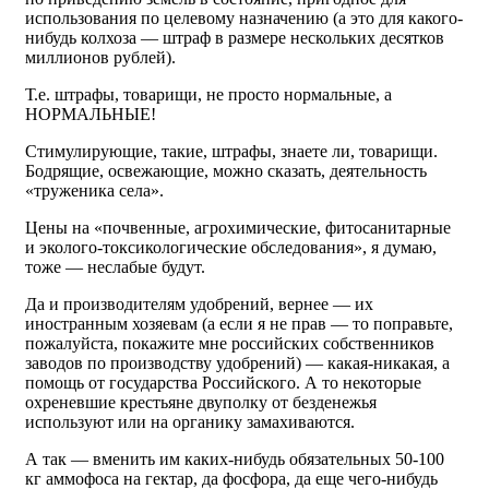
использования по целевому назначению (а это для какого-
нибудь колхоза — штраф в размере нескольких десятков
миллионов рублей).
Т.е. штрафы, товарищи, не просто нормальные, а
НОРМАЛЬНЫЕ!
Стимулирующие, такие, штрафы, знаете ли, товарищи.
Бодрящие, освежающие, можно сказать, деятельность
«труженика села».
Цены на «почвенные, агрохимические, фитосанитарные
и эколого-токсикологические обследования», я думаю,
тоже — неслабые будут.
Да и производителям удобрений, вернее — их
иностранным хозяевам (а если я не прав — то поправьте,
пожалуйста, покажите мне российских собственников
заводов по производству удобрений) — какая-никакая, а
помощь от государства Российского. А то некоторые
охреневшие крестьяне двуполку от безденежья
используют или на органику замахиваются.
А так — вменить им каких-нибудь обязательных 50-100
кг аммофоса на гектар, да фосфора, да еще чего-нибудь