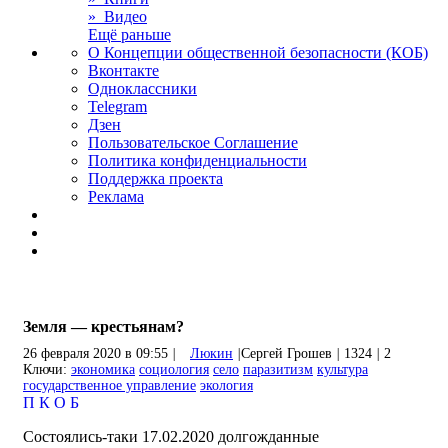
» Видео
Ещё раньше
О Концепции общественной безопасности (КОБ)
Вконтакте
Одноклассники
Telegram
Дзен
Пользовательское Соглашение
Политика конфиденциальности
Поддержка проекта
Реклама
Земля — крестьянам?
26 февраля 2020 в 09:55
|
Люкин
|
Сергей Грошев
|
1324
|
2
Ключи:
экономика
социология
село
паразитизм
культура
государственное управление
экология
П
К
О
Б
Состоялись-таки 17.02.2020 долгожданные