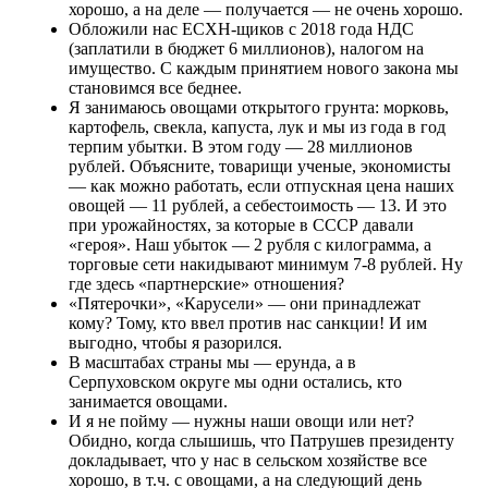
хорошо, а на деле — получается — не очень хорошо.
Обложили нас ЕСХН-щиков с 2018 года НДС
(заплатили в бюджет 6 миллионов), налогом на
имущество. С каждым принятием нового закона мы
становимся все беднее.
Я занимаюсь овощами открытого грунта: морковь,
картофель, свекла, капуста, лук и мы из года в год
терпим убытки. В этом году — 28 миллионов
рублей. Объясните, товарищи ученые, экономисты
— как можно работать, если отпускная цена наших
овощей — 11 рублей, а себестоимость — 13. И это
при урожайностях, за которые в СССР давали
«героя». Наш убыток — 2 рубля с килограмма, а
торговые сети накидывают минимум 7-8 рублей. Ну
где здесь «партнерские» отношения?
«Пятерочки», «Карусели» — они принадлежат
кому? Тому, кто ввел против нас санкции! И им
выгодно, чтобы я разорился.
В масштабах страны мы — ерунда, а в
Серпуховском округе мы одни остались, кто
занимается овощами.
И я не пойму — нужны наши овощи или нет?
Обидно, когда слышишь, что Патрушев президенту
докладывает, что у нас в сельском хозяйстве все
хорошо, в т.ч. с овощами, а на следующий день