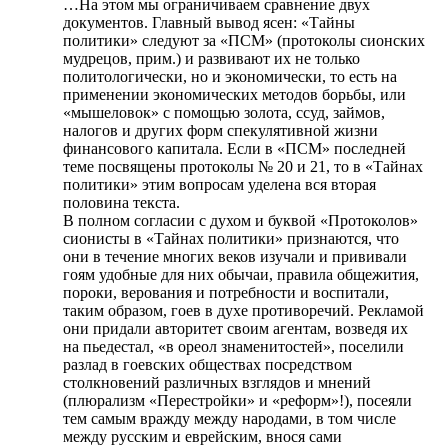
…На этом мы ограничиваем сравнение двух
документов. Главный вывод ясен: «Тайны
политики» следуют за «ПСМ» (протоколы сионских
мудрецов, прим.) и развивают их не только
политологически, но и экономически, то есть на
применении экономических методов борьбы, или
«мышеловок» с помощью золота, ссуд, займов,
налогов и других форм спекулятивной жизни
финансового капитала. Если в «ПСМ» последней
теме посвящены протоколы № 20 и 21, то в «Тайнах
политики» этим вопросам уделена вся вторая
половина текста.
В полном согласии с духом и буквой «Протоколов»
сионисты в «Тайнах политики» признаются, что
они в течение многих веков изучали и прививали
гоям удобные для них обычаи, правила общежития,
пороки, верования и потребности и воспитали,
таким образом, гоев в духе противоречий. Рекламой
они придали авторитет своим агентам, возведя их
на пьедестал, «в ореол знаменитостей», поселили
разлад в гоевских обществах посредством
столкновений различных взглядов и мнений
(плюрализм «Перестройки» и «реформ»!), посеяли
тем самым вражду между народами, в том числе
между русским и еврейским, внося сами