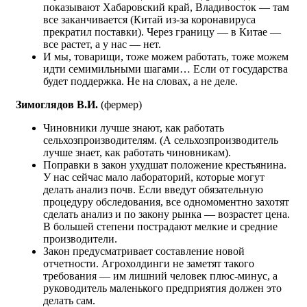
показывают Хабаровский край, Владивосток — там
все заканчивается (Китай из-за коронавируса
прекратил поставки). Через границу — в Китае —
все растет, а у нас — нет.
И мы, товарищи, тоже можем работать, тоже можем
идти семимильными шагами… Если от государства
будет поддержка. Не на словах, а не деле.
Зимоглядов В.И.
(фермер)
Чиновники лучше знают, как работать
сельхозпроизводителям. (А сельхозпроизводитель
лучше знает, как работать чиновникам).
Поправки в закон ухудшат положение крестьянина.
У нас сейчас мало лабораторий, которые могут
делать анализ почв. Если введут обязательную
процедуру обследования, все одномоментно захотят
сделать анализ и по закону рынка — возрастет цена.
В большей степени пострадают мелкие и средние
производители.
Закон предусматривает составление новой
отчетности. Агрохолдинги не заметят такого
требования — им лишний человек плюс-минус, а
руководитель маленького предприятия должен это
делать сам.