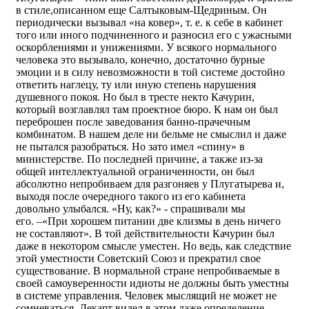
в стиле,описанном еще Салтыковым-Щедриным. Он
периодически вызывал «на ковер», т. е. к себе в кабинет
того или иного подчиненного и разносил его с ужасными
оскорблениями и унижениями. У всякого нормального
человека это вызывало, конечно, достаточно бурные
эмоции и в силу невозможности в той системе достойно
ответить наглецу, ту или иную степень нарушения
душевного покоя. Но был в тресте некто Качурин,
который возглавлял там проектное бюро. К нам он был
переброшен после заведования банно-прачечным
комбинатом. В нашем деле ни бельме не смыслил и даже
не пытался разобраться. Но зато имел «спину» в
министерстве. По последней причине, а также из-за
общей интеллектуальной ограниченности, он был
абсолютно непробиваем для разгоняев у Плугатырева и,
выходя после очередного такого из его кабинета
довольно улыбался. «Ну, как?» - спрашивали мы
его. –«При хорошем питании две клизмы в день ничего
не составляют». В той действительности Качурин был
даже в некотором смысле уместен. Но ведь, как следствие
этой уместности Советский Союз и прекратил свое
существование. В нормальной стране непробиваемые в
своей самоуверенности идиоты не должны быть уместны
в системе управления. Человек мыслящий не может не
сомневаться. Декарт видел в этом даже определение