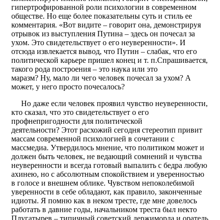
гипертрофированной роли психологии в современном
обществе. Но еще более показательны суть и стиль ее
комментария. «Вот видите – говорит она, демонстрируя
отрывок из выступления Путина – здесь он почесал за
ухом. Это свидетельствует о его неуверенности». И
отсюда извлекается вывод, что Путин – слабак, что его
политической карьере пришел конец и т. п.Спрашивается,
такого рода построения – это наука или это
маразм? Ну, мало ли чего человек почесал за ухом? А
может, у него просто почесалось?
Но даже если человек проявил чувство неуверенности,
кто сказал, что это свидетельствует о его
профнепригодности для политической
деятельности? Этот расхожий сегодня стереотип привит
массам современной психологией в сочетании с
массмедиа. Утвердилось мнение, что политиком может и
должен быть человек, не ведающий сомнений и чувства
неуверенности и всегда готовый выпалить с бедра любую
ахинею, но с абсолютным спокойствием и уверенностью
в голосе и внешнем облике. Чувством непоколебимой
уверенности в себе обладают, как правило, законченные
идиоты. Я помню как в неком тресте, где мне довелось
работать в давние годы, начальником треста был некто
Плугатырев – типичный советский держиморда и оратель