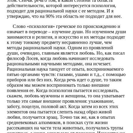
этом. Сейчас речь о том, в какой степени та область
действительности, которой интересуется психология,
подходит для рациональной науки с ее методом. И я
утверждаю, что на 90% эта область не подходит для нее.
Слово «психология» греческое по происхождению и
означает в переводе – изучение души. Но изучением души
занимаются и религия, и искусство и их методы подходят
к этому тонкому предмету несравненно лучше, чем
методы рациональной науки. Одним из проявлений
души, очевидно, главным является любовь. Но, как писал
философ Лосев, когда любовь начинают исследовать
рациональными научными методами, она исчезает.
Рациональная наука танцует от опыта, воспринимаемого
пятью органами чувств: глазами, ушами и т.д., с помощью
приборов или без них. Когда речь идет о душе, то таким
образом мы можем воспринимать только внешние
появления ее. Когда психология пытается исследовать,
скажем, любовь мужчины и женщины, то она ухватывает
только эти самые внешние проявления: ухаживание,
заботу, поцелуи, половой акт. Когда затем из всех этих
элементов она пытается слепить назад образ живой
любви, получается эрзац. Точно так же, как в опытах
средневековых алхимиков, в поисках сути жизни
рассекавших на части тела животных, получались трупы