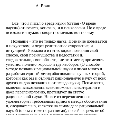
А. Воин
Все, что я писал о вреде науки (статья «О вреде
науки») относится, конечно, и к психологии. Но о вреде
психологии нужно говорить отдельно вот почему.
Познание – это не только наука. Познание добывается
и искусством, и через религиозное откровение, и
интуицией. У каждого из этих видов познания свой
способ, свои преимущества и недостатки и,
следовательно, свои области, где этот метод применять
уместно, полезно, хорошо и где наоборот. (О способе,
методе познания рациональной науки я писал много и
разработал единый метод обоснования научных теорий,
который как раз и отличает рациональную науку от всех
других видов познания и от псевдонауки). Психология,
включая психоанализ, всевозможные психотерапии и
даже парапсихологию, претендует на статус
рациональной науки. Не все из перечисленного
удовлетворяет требованиям единого метода обоснования
и, следовательно, является на самом деле рациональной
наукой (о чем я тоже не раз писал), но сейчас речь не об