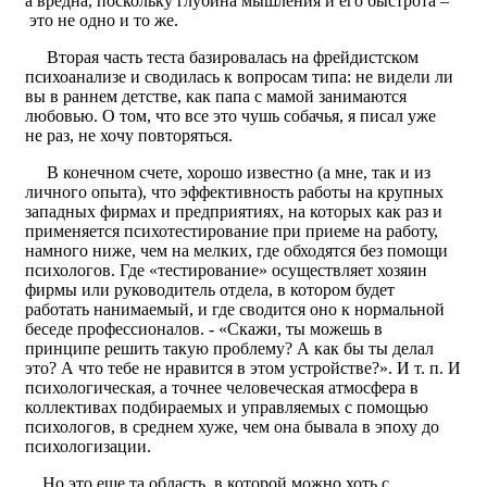
а вредна, поскольку глубина мышления и его быстрота –
это не одно и то же.
Вторая часть теста базировалась на фрейдистском
психоанализе и сводилась к вопросам типа: не видели ли
вы в раннем детстве, как папа с мамой занимаются
любовью. О том, что все это чушь собачья, я писал уже
не раз, не хочу повторяться.
В конечном счете, хорошо известно (а мне, так и из
личного опыта), что эффективность работы на крупных
западных фирмах и предприятиях, на которых как раз и
применяется психотестирование при приеме на работу,
намного ниже, чем на мелких, где обходятся без помощи
психологов. Где «тестирование» осуществляет хозяин
фирмы или руководитель отдела, в котором будет
работать нанимаемый, и где сводится оно к нормальной
беседе профессионалов. - «Скажи, ты можешь в
принципе решить такую проблему? А как бы ты делал
это? А что тебе не нравится в этом устройстве?». И т. п. И
психологическая, а точнее человеческая атмосфера в
коллективах подбираемых и управляемых с помощью
психологов, в среднем хуже, чем она бывала в эпоху до
психологизации.
Но это еще та область, в которой можно хоть с