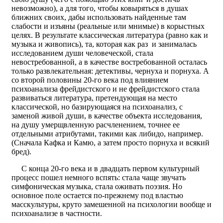
невозможно), а для того, чтобы ковыряться в душах
ближних своих, дабы использовать найденные там
слабости и изъяны (реальные или мнимые) в корыстных
целях. В результате классическая литература (равно как и
музыка и живопись), та, которая как раз и занималась
исследованием души человеческой, стала
невостребованной, а в качестве востребованной осталась
только развлекательная: детективы, чернуха и порнуха. А
со второй половины 20-го века под влиянием
психоанализа фрейдистского и не фрейдистского стала
развиваться литература, претендующая на место
классической, но базирующаяся на психоанализ, с
заменой живой души, в качестве объекта исследования,
на душу умерщвленную расчленением, точнее ее
отдельными атрибутами, такими как либидо, например.
(Сначала Кафка и Камю, а затем просто порнуха и всякий
бред).
С конца 20-го века и в двадцать первом культурный
процесс пошел немного вспять: стала чаще звучать
симфоническая музыка, стала оживать поэзия. Но
основное поле остается по-прежнему под властью
масскультуры, круто замешенной на психологии вообще и
психоанализе в частности.