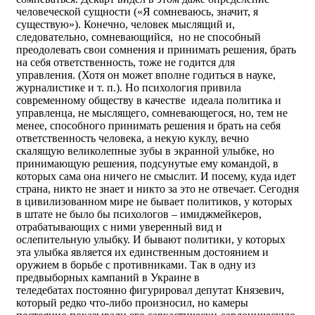
человеческой сущности («Я сомневаюсь, значит, я
существую»). Конечно, человек мыслящий и,
следовательно, сомневающийся, но не способный
преодолевать свои сомнения и принимать решения, брать
на себя ответственность, тоже не годится для
управления. (Хотя он может вполне годиться в науке,
журналистике и т. п.). Но психология привила
современному обществу в качестве идеала политика и
управленца, не мыслящего, сомневающегося, но, тем не
менее, способного принимать решения и брать на себя
ответственность человека, а некую куклу, вечно
скалящую великолепные зубы в экранной улыбке, но
принимающую решения, подсунутые ему командой, в
которых сама она ничего не смыслит. И посему, куда идет
страна, никто не знает и никто за это не отвечает. Сегодня
в цивилизованном мире не бывает политиков, у которых
в штате не было бы психологов – имиджмейкеров,
отрабатывающих с ними уверенный вид и
ослепительную улыбку. И бывают политики, у которых
эта улыбка является их единственным достоянием и
оружием в борьбе с противниками. Так в одну из
предвыборных кампаний в Украине в
теледебатах постоянно фигурировал депутат Князевич,
который редко что-либо произносил, но камеры