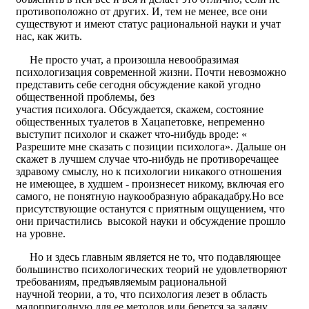
противоположно от других. И, тем не менее, все они
существуют и имеют статус рациональной науки и учат
нас, как жить.
Не просто учат, а произошла невообразимая
психологизация современной жизни. Почти невозможно
представить себе сегодня обсуждение какой угодно
общественной проблемы, без
участия психолога. Обсуждается, скажем, состояние
общественных туалетов в Хацапетовке, непременно
выступит психолог и скажет что-нибудь вроде: «
Разрешите мне сказать с позиции психолога». Дальше он
скажет в лучшем случае что-нибудь не противоречащее
здравому смыслу, но к психологии никакого отношения
не имеющее, в худшем - произнесет никому, включая его
самого, не понятную наукообразную абракадабру.Но все
присутствующие останутся с приятным ощущением, что
они причастились высокой науки и обсуждение прошло
на уровне.
Но и здесь главным является не то, что подавляющее
большинство психологических теорий не удовлетворяют
требованиям, предъявляемым рациональной
научной теории, а то, что психология лезет в область
малопригодную для ее методов или берется за задачу,