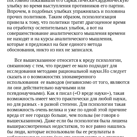
постоянно показывали его саркастически-сардоническую
улыбку во время выступления противников его партии.
Впрочем, в подобных улыбках упражнялась и половина
прочих политиков. Таким образом, психологизация
привела к тому, что политики тратят драгоценное время
на отработку ослепительных улыбок, а вот на
совершенствование аналитического мышления времени
не находят и на курсы аналитического мышления,
которые я предложил на базе единого метода
обоснования, никто из них не записался.
Все вышесказанное относится к вреду психологии,
связанному с тем, что предмет ее мало подходит для
исследования методами рациональной науки.Но следует
сказать и о возможностях злонамеренного
использования ее выводов (независимо от того, являются
ли они действительно научными или
псевдонаучными). Как я писал («О вреде науки»), такая
возможность имеет место практически для любой науки,
но для разных - в разной степени. Для психологии такая
возможность очень велика и уже по одной этой причине
вреда от нее гораздо больше, чем пользы (не говоря о
вышесказанном). Даже если бы психология была лишена
вышерассмотренных недостатков, то все равно нашлись
бы люди, которые использовали бы ее результаты в