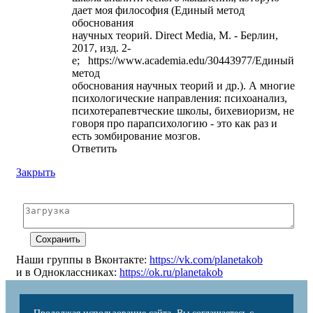
дает моя философия (Единый метод
обоснования
научных теорий. Direct Media, М. - Берлин,
2017, изд. 2-
е; https://www.academia.edu/30443977/Единый
метод
обоснования научных теорий и др.). А многие
психологические направления: психоанализ,
психотерапевтческие школы, бихевиоризм, не
говоря про парапсихологию - это как раз и
есть зомбирование мозгов.
Ответить
Закрыть
Наши группы в Вконтакте:
https://vk.com/planetakob
и в Одноклассниках:
https://ok.ru/planetakob