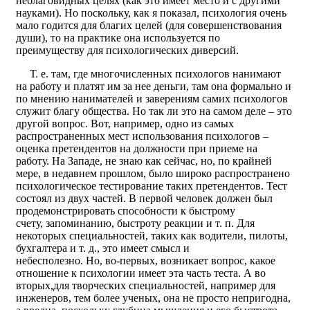
неблаговидных целях (как это имеет место и с другими
науками). Но поскольку, как я показал, психология очень
мало годится для благих целей (для совершенствования
души), то на практике она используется по
преимуществу для психологических диверсий.
Т. е. там, где многочисленных психологов нанимают
на работу и платят им за нее деньги, там она формально и
по мнению нанимателей и заверениям самих психологов
служит благу общества. Но так ли это на самом деле – это
другой вопрос. Вот, например, одно из самых
распространенных мест использования психологов –
оценка претендентов на должности при приеме на
работу. На Западе, не знаю как сейчас, но, по крайней
мере, в недавнем прошлом, было широко распространено
психологическое тестирование таких претендентов. Тест
состоял из двух частей. В первой человек должен был
продемонстрировать способности к быстрому
счету, запоминанию, быстроту реакции и т. п. Для
некоторых специальностей, таких как водители, пилоты,
бухгалтера и т. д., это имеет смысл и
небесполезно. Но, во-первых, возникает вопрос, какое
отношение к психологии имеет эта часть теста. А во
вторых,для творческих специальностей, например для
инженеров, тем более ученых, она не просто непригодна,