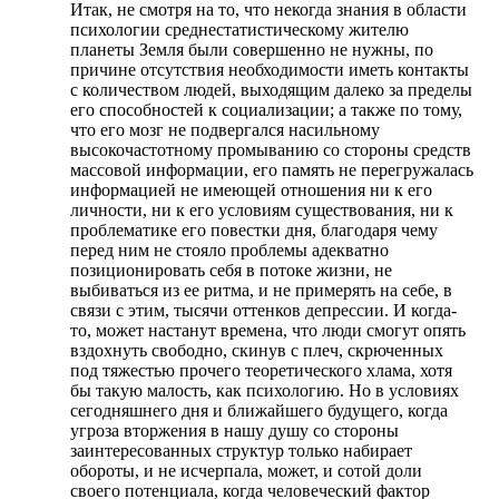
Итак, не смотря на то, что некогда знания в области
психологии среднестатистическому жителю
планеты Земля были совершенно не нужны, по
причине отсутствия необходимости иметь контакты
с количеством людей, выходящим далеко за пределы
его способностей к социализации; а также по тому,
что его мозг не подвергался насильному
высокочастотному промыванию со стороны средств
массовой информации, его память не перегружалась
информацией не имеющей отношения ни к его
личности, ни к его условиям существования, ни к
проблематике его повестки дня, благодаря чему
перед ним не стояло проблемы адекватно
позиционировать себя в потоке жизни, не
выбиваться из ее ритма, и не примерять на себе, в
связи с этим, тысячи оттенков депрессии. И когда-
то, может настанут времена, что люди смогут опять
вздохнуть свободно, скинув с плеч, скрюченных
под тяжестью прочего теоретического хлама, хотя
бы такую малость, как психологию. Но в условиях
сегодняшнего дня и ближайшего будущего, когда
угроза вторжения в нашу душу со стороны
заинтересованных структур только набирает
обороты, и не исчерпала, может, и сотой доли
своего потенциала, когда человеческий фактор