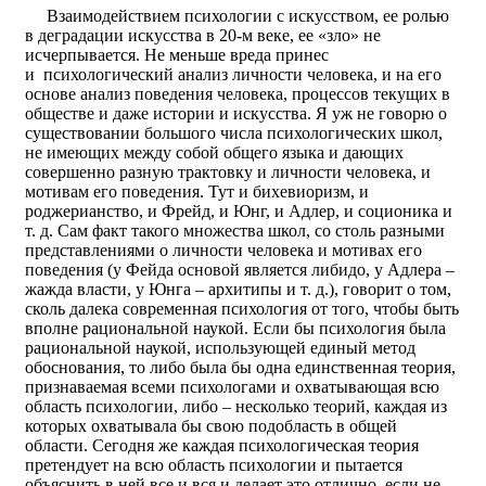
Взаимодействием психологии с искусством, ее ролью
в деградации искусства в 20-м веке, ее «зло» не
исчерпывается. Не меньше вреда принес
и психологический анализ личности человека, и на его
основе анализ поведения человека, процессов текущих в
обществе и даже истории и искусства. Я уж не говорю о
существовании большого числа психологических школ,
не имеющих между собой общего языка и дающих
совершенно разную трактовку и личности человека, и
мотивам его поведения. Тут и бихевиоризм, и
роджерианство, и Фрейд, и Юнг, и Адлер, и соционика и
т. д. Сам факт такого множества школ, со столь разными
представлениями о личности человека и мотивах его
поведения (у Фейда основой является либидо, у Адлера –
жажда власти, у Юнга – архитипы и т. д.), говорит о том,
сколь далека современная психология от того, чтобы быть
вполне рациональной наукой. Если бы психология была
рациональной наукой, использующей единый метод
обоснования, то либо была бы одна единственная теория,
признаваемая всеми психологами и охватывающая всю
область психологии, либо – несколько теорий, каждая из
которых охватывала бы свою подобласть в общей
области. Сегодня же каждая психологическая теория
претендует на всю область психологии и пытается
объяснить в ней все и вся и делает это отлично, если не