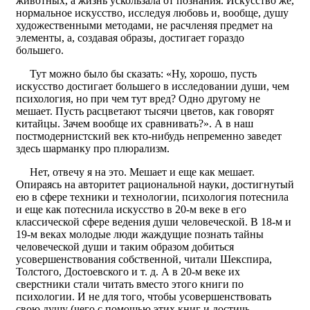
животных, а жизнь ускользала от познания. Искусство же,
нормальное искусство, исследуя любовь и, вообще, душу
художественными методами, не расчленяя предмет на
элементы, а, создавая образы, достигает гораздо
большего.
Тут можно было бы сказать: «Ну, хорошо, пусть
искусство достигает большего в исследовании души, чем
психология, но при чем тут вред? Одно другому не
мешает. Пусть расцветают тысячи цветов, как говорят
китайцы. Зачем вообще их сравнивать?». А в наш
постмодернистский век кто-нибудь непременно заведет
здесь шарманку про плюрализм.
Нет, отвечу я на это. Мешает и еще как мешает.
Опираясь на авторитет рациональной науки, достигнутый
ею в сфере техники и технологии, психология потеснила
и еще как потеснила искусство в 20-м веке в его
классической сфере ведения души человеческой. В 18-м и
19-м веках молодые люди жаждущие познать тайны
человеческой души и таким образом добиться
усовершенствования собственной, читали Шекспира,
Толстого, Достоевского и т. д. А в 20-м веке их
сверстники стали читать вместо этого книги по
психологии. И не для того, чтобы усовершенствовать
свою душу (чего с помощью этих книг и достичь