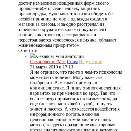
достиг немыслимо изощренных форм своего
проявления(жил себе человек, защитник
правопорядка, мухи может в жизни обидеть без
веской причины не мог, а однажды сходил в
магазин за хлебом, и за одно расстрелял из
табельного оружия несколько покупателей) -
знание, как строится, расстраивается и
перестраивается человеческая психика, обладает
жизненоважным приоритетом.
Ответить
Alexander Voin
анатолий
Оскорбление/Мат
Спам
Нарушение
31 марта 2019 в 17:13
Я не отрицаю, что где-то в чем-то психология
может быть полезна. Могу даже сам
подбросить Вам такой пример - в
криминалистике. Я пишу о многочисленных
вариантах ее применения во вред. Так что
если ее будут применять по назначению, да
еще сделают настоящей наукой, то пусть
живет и пасется. А что касается воздействия
инфорационного потопа, включая
целенаправленное зомбирование наших
мозгов, то здесь гораздо полезнее хорошая
школа аналитического мышления, которую