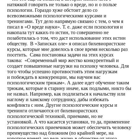
натяжкой говорить не только о вреде, но и о пользе
психологии. Гораздо хуже обстоит дело со
всевозможными психологическими курсами и
тренингами. Тут дело напрямую связано с тем, о чем я
писал в «О вреде науки». Т. е. даже если психология и
накопала тут каких-то истин, то совершенно не
позаботилась о том, что даст использование этих истин
обществу. В «Записках оле» я описал бихевиористские
курсы, которые мне довелось в свое время несколько раз
посетить. Сама постановка задачи на этих курсах
такова: «Современный мир жестко конкурентный и
создает повышенные нагрузки на психику человека. Для
того чтобы успешно противостоять этим нагрузкам
и побеждать в конкуренции, мы научим вас
психологическим трюкам». А далее идет обучение таким
трюкам, которые в старину иначе, как подлыми, никто бы
не назвал. Например, как подлизаться к начальству или
наглому и хамскому сотруднику, дабы избежать
конфликта с ним. Другие психологические курсы и
тренинги отличаются от бихевиористских
психологической техникой, приемами, но не
установкой. А что касается установки, то да, применение
психологических приемчиков может обеспечить человеку
преимущество над ближним (по крайней мере, на
короткое время), но ведь жизнь в обществе от этого