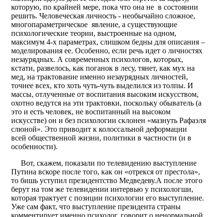
которую, по крайней мере, пока что она не в состоянии
решить. Человеческая личность - необычайно сложное,
многопараметрическое явление, а существующие
психологические теории, выстроенные на одном,
максимум 4-х параметрах, слишком бедны для описания –
моделирования ее. Особенно, если речь идет о личностях
незаурядных. А современных психологов, которых,
кстати, развелось, как поганок в лесу, тянет, как мух на
мед, на трактование именно незаурядных личностей,
точнее всех, кто хоть чуть-чуть выделился из толпы. И
массы, отлученные от воспитания высоким искусством,
охотно ведутся на эти трактовки, поскольку обыватель (а
это и есть человек, не воспитанный на высоком
искусстве) он и без психологии склонен «мазнуть Рафаэля
слюной». Это приводит к колоссальной деформации
всей общественной жизни, политики в частности (и в
особенности).
Вот, скажем, показали по телевидению выступление
Путина вскоре после того, как он «отрекся от престола»,
то бишь уступил президентство Медведеву.А после этого
берут на том же телевидении интервью у психологши,
которая трактует с позиции психологии его выступление.
Уже сам факт, что выступление президента страны
комментирует именно психолог, говорит о ненормальной,