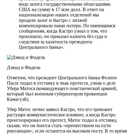
виде залога государственными облигациями
США на сумму в 17 млн долл. В ответ на
национализацию наших отделений мы
продали залог и быстро с лихвой
компенсировали наши потери. По имеющимся
сообщениям, когда Кастро узнал о том, что
произошло, он приказал казнить без суда и
следствия за халатность президента
Центрального банка».
Дэвид и Фидель
Отметим, что президент Центрального банка Фелипе
Пасос подал в отставку в знак протеста, узнав о деле
Убера Матоса (командующего повстанческой армией,
который был военным губернатором провинции
Камагуэй).
Убер Матос лично заявил Кастро, что его тревожит
растущее коммунистическое влияние, а когда Кастро
проигнорировал его протест, Матос подал в отставку,
сказав, что он боится стать «препятствием на пути
революции», если останется на высоком посту. В то время