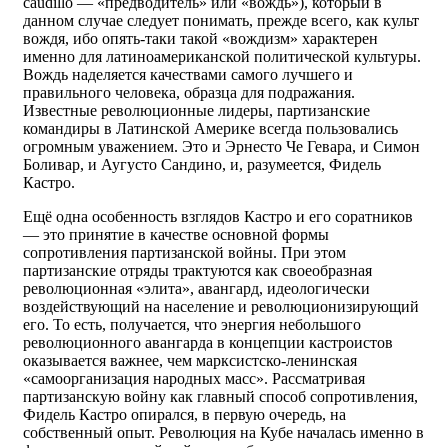
caudillo — «предводитель» или «вождь»), который в
данном случае следует понимать, прежде всего, как культ
вождя, ибо опять-таки такой «вождизм» характерен
именно для латиноамериканской политической культуры.
Вождь наделяется качествами самого лучшего и
правильного человека, образца для подражания.
Известные революционные лидеры, партизанские
командиры в Латинской Америке всегда пользовались
огромным уважением. Это и Эрнесто Че Гевара, и Симон
Боливар, и Аугусто Сандино, и, разумеется, Фидель
Кастро.
Ещё одна особенность взглядов Кастро и его соратников
— это принятие в качестве основной формы
сопротивления партизанской войны. При этом
партизанские отряды трактуются как своеобразная
революционная «элита», авангард, идеологически
воздействующий на население и революционизирующий
его. То есть, получается, что энергия небольшого
революционного авангарда в концепции кастроистов
оказывается важнее, чем марксистско-ленинская
«самоорганизация народных масс». Рассматривая
партизанскую войну как главный способ сопротивления,
Фидель Кастро опирался, в первую очередь, на
собственный опыт. Революция на Кубе началась именно в