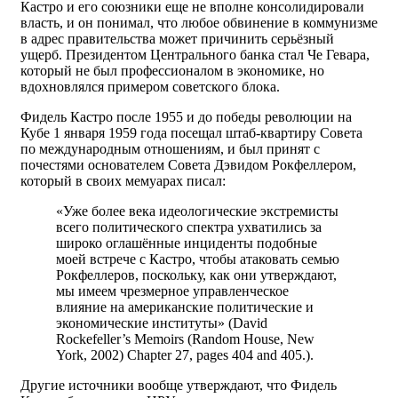
Кастро и его союзники еще не вполне консолидировали
власть, и он понимал, что любое обвинение в коммунизме
в адрес правительства может причинить серьёзный
ущерб. Президентом Центрального банка стал Че Гевара,
который не был профессионалом в экономике, но
вдохновлялся примером советского блока.
Фидель Кастро после 1955 и до победы революции на
Кубе 1 января 1959 года посещал штаб-квартиру Совета
по международным отношениям, и был принят с
почестями основателем Совета Дэвидом Рокфеллером,
который в своих мемуарах писал:
«Уже более века идеологические экстремисты
всего политического спектра ухватились за
широко оглашённые инциденты подобные
моей встрече с Кастро, чтобы атаковать семью
Рокфеллеров, поскольку, как они утверждают,
мы имеем чрезмерное управленческое
влияние на американские политические и
экономические институты» (David
Rockefeller’s Memoirs (Random House, New
York, 2002) Chapter 27, pages 404 and 405.).
Другие источники вообще утверждают, что Фидель