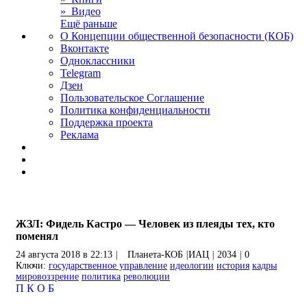
» Видео
Ещё раньше
О Концепции общественной безопасности (КОБ)
Вконтакте
Одноклассники
Telegram
Дзен
Пользовательское Соглашение
Политика конфиденциальности
Поддержка проекта
Реклама
ЖЗЛ: Фидель Кастро — Человек из плеяды тех, кто
поменял
24 августа 2018 в 22:13
|
Планета-КОБ
|
ИАЦ
|
2034
|
0
Ключи:
государственное управление
идеологии
история
кадры
мировоззрение
политика
революции
П
К
О
Б