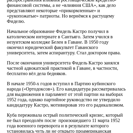
финансовой системы, а не «влияния США», как дело
представляют некоторые «прикормленные» и
«рукопожатые» патриоты. Но вернёмся к растущему
Фиделю.
Начальное образование Фидель Кастро получил в
католическом интернате в Сантьяго. Затем учился в
иезуитском колледже Белен в Гаване. В 1950 году
окончил юридический факультет Гаванского
университета, затем аспирантуру. Стал доктором права.
После окончания университета Фидель Кастро занялся
частной адвокатской практикой в Гаване, в частности,
бесплатно вёл дела бедняков.
В начале 1950-х годов вступил в Партию кубинского
народа («Ортодоксов»). Его кандидатура рассматривалась
для выдвижения в парламент от этой партии на выборах
1952 года, однако партийное руководство не утвердило
кандидатуру Кастро, мотивировав это его радикализмом.
Куба переживала острый политический кризис, который
не был преодолён после произошедшего 11 марта 1952
года военного переворота и в результате которого
установилась чуть ли не открыто проамериканская