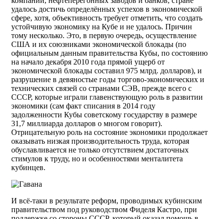
компаний, нефтеперегонных заводов и банков, стране
удалось достичь определённых успехов в экономической
сфере, хотя, объективность требует отметить, что создать
устойчивую экономику на Кубе и не удалось. Причин
тому несколько. Это, в первую очередь, осуществление
США и их союзниками экономической блокады (по
официальным данным правительства Кубы, по состоянию
на начало декабря 2010 года прямой ущерб от
экономической блокады составил 975 млрд. долларов), и
разрушение в девяностые годы торгово-экономических и
технических связей со странами СЭВ, прежде всего с
СССР, которые играли главенствующую роль в развитии
экономики (сам факт списания в 2014 году
задолженности Кубы советскому государству в размере
31,7 миллиарда долларов о многом говорит).
Отрицательную роль на состояние экономики продолжает
оказывать низкая производительность труда, которая
обуславливается не только отсутствием достаточных
стимулов к труду, но и особенностями менталитета
кубинцев.
И всё-таки в результате реформ, проводимых кубинским
правительством под руководством Фиделя Кастро, при
поддержке со стороны СССР, который оказал помощь в