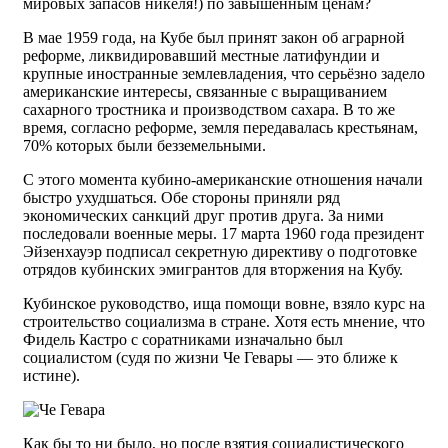
мировых запасов никеля!) по завышенным ценам?
В мае 1959 года, на Кубе был принят закон об аграрной
реформе, ликвидировавший местные латифундии и
крупные иностранные землевладения, что серьёзно задело
американские интересы, связанные с выращиванием
сахарного тростника и производством сахара. В то же
время, согласно реформе, земля передавалась крестьянам,
70% которых были безземельными.
С этого момента кубино-американские отношения начали
быстро ухудшаться. Обе стороны приняли ряд
экономических санкций друг против друга. За ними
последовали военные меры. 17 марта 1960 года президент
Эйзенхауэр подписал секретную директиву о подготовке
отрядов кубинских эмигрантов для вторжения на Кубу.
Кубинское руководство, ища помощи вовне, взяло курс на
строительство социализма в стране. Хотя есть мнение, что
Фидель Кастро с соратниками изначально был
социалистом (судя по жизни Че Гевары — это ближе к
истине).
Как бы то ни было, но после взятия социалистического