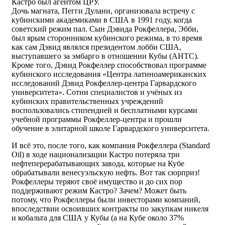
Кастро был агентом ЦРУ.
Дочь магната, Пегги Дулани, организовала встречу с
кубинскими академиками в США в 1991 году, когда
советский режим пал. Сын Дэвида Рокфеллера, Эбби,
был ярым сторонником кубинского режима, в то время
как сам Дэвид являлся президентом лобби США,
выступавшего за эмбарго в отношении Кубы (AHTC).
Кроме того, Дэвид Рокфеллер способствовал программе
кубинского исследования «Центра латиноамериканских
исследований Дэвид Рокфеллер-центра Гарвардского
университета». Сотни специалистов и учёных из
кубинских правительственных учреждений
воспользовались стипендией и бесплатными курсами
учебной программы Рокфеллер-центра и прошли
обучение в элитарной школе Гарвардского университета.
И всё это, после того, как компания Рокфеллера (Standard
Oil) в ходе национализации Кастро потеряла три
нефтеперерабатывающих завода, которые на Кубе
обрабатывали венесуэльскую нефть. Вот так сюрприз!
Рокфеллеры теряют своё имущество и до сих пор
поддерживают режим Кастро? Зачем? Может быть
потому, что Рокфеллеры были инвесторами компаний,
впоследствии освоивших контракты по закупкам никеля
и кобальта для США у Кубы (а на Кубе около 37%