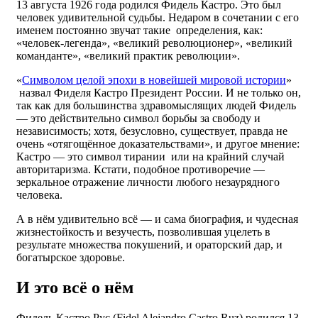
13 августа 1926 года родился Фидель Кастро. Это был
человек удивительной судьбы. Недаром в сочетании с его
именем постоянно звучат такие определения, как:
«человек-легенда», «великий революционер», «великий
команданте», «великий практик революции».
«
Символом целой эпохи в новейшей мировой истории
»
назвал Фиделя Кастро Президент России. И не только он,
так как для большинства здравомыслящих людей Фидель
— это действительно символ борьбы за свободу и
независимость; хотя, безусловно, существует, правда не
очень «отягощённое доказательствами», и другое мнение:
Кастро — это символ тирании или на крайний случай
авторитаризма. Кстати, подобное противоречие —
зеркальное отражение личности любого незаурядного
человека.
А в нём удивительно всё — и сама биография, и чудесная
жизнестойкость и везучесть, позволившая уцелеть в
результате множества покушений, и ораторский дар, и
богатырское здоровье.
И это всё о нём
Фидель Кастро Рус (Fidel Alejandro Castro Ruz) родился 13