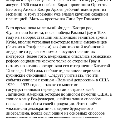
августа 1926 года в посёлке Биран провинции Орьенте.
Его отец Анхель Кастро Архиз, рабочий-иммигрант из
Испании, к тому времени уже владел крупной сахарной
плантацией. Мать — крестьянка Лина Рус Гонсалес.
В то время, пока маленький Фидель Кастро рос,
Фульхенсио Батиста, после победы Рамона Грау в 1933
году на выборах ставший начальником генштаба армии
Кубы, вполне устраивал некоторые кланы американцев
(близких к Рокфеллерам) как фактический кубинский
лидер, не создавая им помех в осуществлении их
интересов. Более того, американцы опасались возможных
реформ социалистического толка со стороны Грау и
потому позитивно восприняли его отстранение Батистой
15 января 1934 года, стабилизировавшее американо-
кубинские отношения. Следует учитывать, что эти
события совпали с концом «Великой депрессии» в США
1929 — 1933 годов, а также со многими
государственными переворотами в странах всей
Латинской Америки, которые во многом помогли США, а
точнее клану Рокфеллеров, «найти» таким способом
новые рынки сбыта своей продукции. Этот приём
«экспансии демократии», а вернее буржуазного
либерализма, всегда был одним из основных способов
распространения влияния ростовщической кредитно-