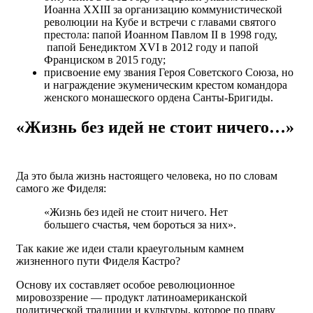
Иоанна XXIII за организацию коммунистической
революции на Кубе и встречи с главами святого
престола: папой Иоанном Павлом II в 1998 году,
папой Бенедиктом XVI в 2012 году и папой
Франциском в 2015 году;
присвоение ему звания Героя Советского Союза, но
и награждение экуменическим крестом командора
женского монашеского ордена Санты-Бригиды.
«Жизнь без идей не стоит ничего…»
Да это была жизнь настоящего человека, но по словам
самого же Фиделя:
«Жизнь без идей не стоит ничего. Нет
большего счастья, чем бороться за них».
Так какие же идеи стали краеугольным камнем
жизненного пути Фиделя Кастро?
Основу их составляет особое революционное
мировоззрение — продукт латиноамериканской
политической традиции и культуры, которое по праву