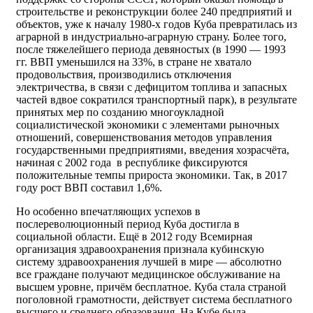
строительстве и реконструкции более 240 предприятий и
объектов, уже к началу 1980-х годов Куба превратилась из
аграрной в индустриально-аграрную страну. Более того,
после тяжелейшего периода девяностых (в 1990 — 1993
гг. ВВП уменьшился на 33%, в стране не хватало
продовольствия, производились отключения
электричества, в связи с дефицитом топлива и запасных
частей вдвое сократился транспортный парк), в результате
принятых мер по созданию многоукладной
социалистической экономики с элементами рыночных
отношений, совершенствования методов управления
государственными предприятиями, введения хозрасчёта,
начиная с 2002 года в республике фиксируются
положительные темпы прироста экономики. Так, в 2017
году рост ВВП составил 1,6%.
Но особенно впечатляющих успехов в
послереволюционный период Куба достигла в
социальной области. Ещё в 2012 году Всемирная
организация здравоохранения признала кубинскую
систему здравоохранения лучшей в мире — абсолютно
все граждане получают медицинское обслуживание на
высшем уровне, причём бесплатное. Куба стала страной
поголовной грамотности, действует система бесплатного
высшего и среднего образования. На Кубе была