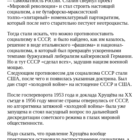
— самобытность России. Сталин свернул проект
«Мировой революции» и стал строить настоящий
социализм, а не бутафорско-мраксистский
толпо-«элитарный» номенклатурный партократизм,
который после него старательно пестуют неотроцкисты.
Тогда стали искать, что можно противопоставить
социализму в СССР, и было найдено, как им казалось,
решение в виде итальянского «фашизма» и национал-
социализма, в который был превращён ускоренными
темпами буржуазный либерализм кайзеровской Германии.
Но и тут СССР «сделал всех», задушив нацизм военной
мощью.
Следующим противовесом для социализма СССР стали
США, после чего и появилась указанная доктрина. Был
дан старт «холодной войне» на истощение СССР и США.
После госпереворота 1953 года и доклада Хрущёва на XX
съезде в 1956 году многие страны отвернулись от СССР,
но алгоритмика затяжной «холодной войны» была уже
запущена и стоял насущный вопрос по дальнейшей
дискредитации советского режима в глазах мировой
общественности.
Надо сказать, что правление Хрущёва вообще
практически остановило распространение социализма, а