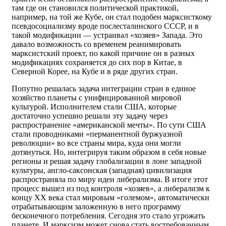
там где он становился политической практикой,
например, на той же Кубе, он стал подобен марксисткому
псевдосоциализму вроде послесталинского СССР, и в
такой модификации — устраивал «хозяев» Запада. Это
давало возможность со временем реанимировать
марксистский проект, по какой причине он в разных
модификациях сохраняется до сих пор в Китае, в
Северной Корее, на Кубе и в ряде других стран.
Попутно решалась задача интеграции стран в единое
хозяйство планеты с унифицированной мировой
культурой. Исполнителем стали США, которые
достаточно успешно решали эту задачу через
распространение «американской мечты». По сути США
стали проводниками «перманентной буржуазной
революции» во все страны мира, куда они могли
дотянуться. Но, интегрируя таким образом в себя новые
регионы и решая задачу глобализации в лоне западной
культуры, англо-саксонская (западная) цивилизация
распространяла по миру идеи либерализма. В итоге этот
процесс вышел из под контроля «хозяев», а либерализм к
концу XX века стал мировым «големом», автоматически
отрабатывающим заложенную в него программу
бесконечного потребления. Сегодня это стало угрожать
планете. И марксизм может снова стать востребованным