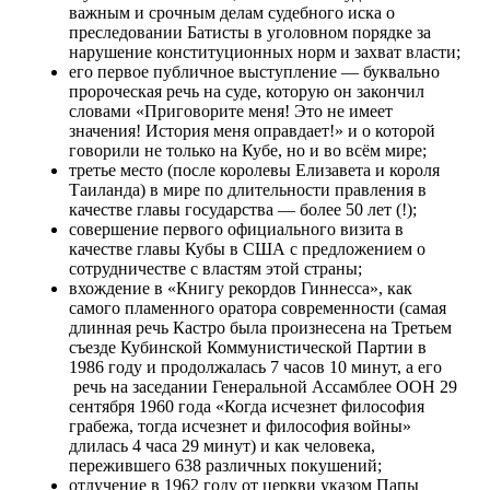
важным и срочным делам судебного иска о
преследовании Батисты в уголовном порядке за
нарушение конституционных норм и захват власти;
его первое публичное выступление — буквально
пророческая речь на суде, которую он закончил
словами «Приговорите меня! Это не имеет
значения! История меня оправдает!» и о которой
говорили не только на Кубе, но и во всём мире;
третье место (после королевы Елизавета и короля
Таиланда) в мире по длительности правления в
качестве главы государства — более 50 лет (!);
совершение первого официального визита в
качестве главы Кубы в США с предложением о
сотрудничестве с властям этой страны;
вхождение в «Книгу рекордов Гиннесса», как
самого пламенного оратора современности (самая
длинная речь Кастро была произнесена на Третьем
съезде Кубинской Коммунистической Партии в
1986 году и продолжалась 7 часов 10 минут, а его
речь на заседании Генеральной Ассамблее ООН 29
сентября 1960 года «Когда исчезнет философия
грабежа, тогда исчезнет и философия войны»
длилась 4 часа 29 минут) и как человека,
пережившего 638 различных покушений;
отлучение в 1962 году от церкви указом Папы