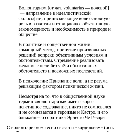
Волюнтаризм [от лат. voluntarius — волевой]
— направление в идеалистической
философии, приписывающее воле основную
роль в развитии и отрицающее объективную
закономерность и необходимость в природе и
обществе.
В политике и общественной жизни:
командный метод, принятие произвольных
решений вопреки объективным условиям и
обстоятельствам. Стремление реализовать
желаемые цели без учёта объективных
обстоятельств и возможных последствий.
В психологии: Признание воли, а не разума
решающим фактором психической жизни.
Несмотря на то, что в общественной науке
термин «волюнтаризм» имеет скорее
негативное содержание, никто не сомневался
и не сомневается в героизме и Кастро, и его
ближайшего соратника Эрнесто Че Гевары.
С волюнтаризмом тесно связан и «каудильизм» (исп.