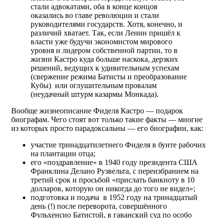
стали адвокатами, оба в конце концов
оказались во главе революции и стали
руководителями государств. Хотя, конечно, и
различий хватает. Так, если Ленин пришёл к
власти уже будучи экономистом мирового
уровня и лидером собственной партии, то в
жизни Кастро куда больше наскока, дерзких
решений, ведущих к удивительным успехам
(свержение режима Батисты и преобразование
Кубы) или оглушительным провалам
(неудачный штурм казармы Монкада).
Вообще жизнеописание Фиделя Кастро — подарок
биографам. Чего стоят вот только такие факты — многие
из которых просто парадоксальны — его биографии, как:
участие тринадцатилетнего Фиделя в бунте рабочих
на плантации отца;
его «поздравление» в 1940 году президента США
Франклина Делано Рузвельта, с переизбранием на
третий срок и просьбой «прислать банкноту в 10
долларов, которую он никогда до того не видел»;
подготовка и подача в 1952 году на тринадцатый
день (!) после переворота, совершённого
Фульхенсио Батистой, в гаванский суд по особо