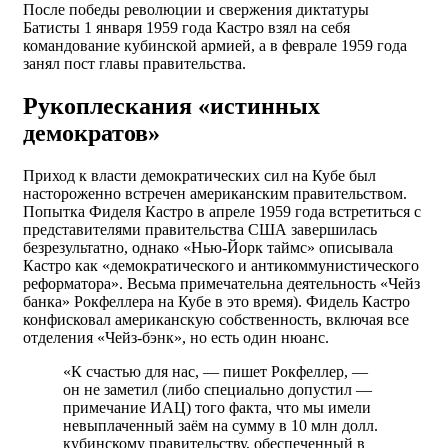
После победы революции и свержения диктатуры
Батисты 1 января 1959 года Кастро взял на себя
командование кубинской армией, а в феврале 1959 года
занял пост главы правительства.
Рукоплескания «истинных
демократов»
Приход к власти демократических сил на Кубе был
настороженно встречен американским правительством.
Попытка Фиделя Кастро в апреле 1959 года встретиться с
представителями правительства США завершилась
безрезультатно, однако «Нью-Йорк таймс» описывала
Кастро как «демократического и антикоммунистического
реформатора». Весьма примечательна деятельность «Чейз
банка» Рокфеллера на Кубе в это время). Фидель Кастро
конфисковал американскую собственность, включая все
отделения «Чейз-бэнк», но есть один нюанс.
«К счастью для нас, — пишет Рокфеллер, —
он не заметил (либо специально допустил —
примечание ИАЦ) того факта, что мы имели
невыплаченный заём на сумму в 10 млн долл.
кубинскому правительству, обеспеченный в