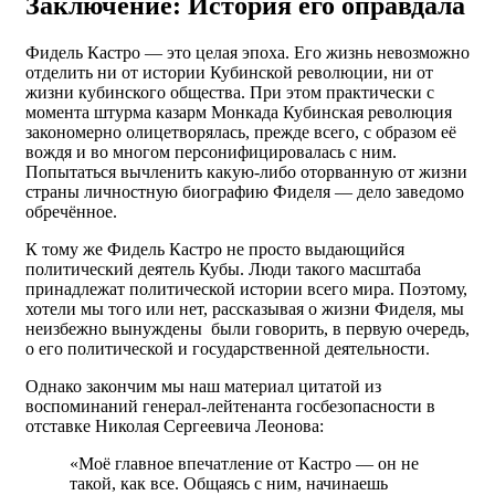
Заключение: История его оправдала
Фидель Кастро — это целая эпоха. Его жизнь невозможно
отделить ни от истории Кубинской революции, ни от
жизни кубинского общества. При этом практически с
момента штурма казарм Монкада Кубинская революция
закономерно олицетворялась, прежде всего, с образом её
вождя и во многом персонифицировалась с ним.
Попытаться вычленить какую-либо оторванную от жизни
страны личностную биографию Фиделя — дело заведомо
обречённое.
К тому же Фидель Кастро не просто выдающийся
политический деятель Кубы. Люди такого масштаба
принадлежат политической истории всего мира. Поэтому,
хотели мы того или нет, рассказывая о жизни Фиделя, мы
неизбежно вынуждены были говорить, в первую очередь,
о его политической и государственной деятельности.
Однако закончим мы наш материал цитатой из
воспоминаний генерал-лейтенанта госбезопасности в
отставке Николая Сергеевича Леонова:
«Моё главное впечатление от Кастро — он не
такой, как все. Общаясь с ним, начинаешь