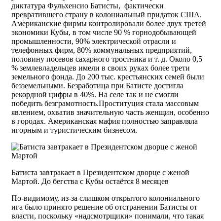
диктатура Фульхенсио Батисты, фактически
превратившего страну в колониальный придаток США.
Американские фирмы контролировали более двух третей
экономики Кубы, в том числе 90 % горнодобывающей
промышленности, 90% электрической отрасли и
телефонных фирм, 80% коммунальных предприятий,
половину посевов сахарного тростника и т. д. Около 0,5
% землевладельцев имели в своих руках более трети
земельного фонда. До 200 тыс. крестьянских семей были
безземельными. Безработица при Батисте достигла
рекордной цифры в 40%. На селе так и не смогли
победить безграмотность.Проституция стала массовым
явлением, охватив значительную часть женщин, особенно
в городах. Американская мафия полностью заправляла
игорным и туристическим бизнесом.
Батиста завтракает в Президентском дворце с женой
Мартой. До бегства с Кубы остаётся 8 месяцев
По-видимому, из-за слишком открытого колониального
ига было принято решение об отстранении Батисты от
власти, поскольку «надсмотрщики» понимали, что такая