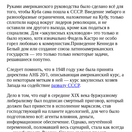
Руками американского руководства было сделано всё для
того, чтобы Куба сама пошла к СССР. Введение эмбарго и
разнообразные ограничения, наложенные на Кубу, только
сплотили народ вокруг лидеров революции, и не
оставили им другого выхода, кроме как податься в
социализм. Для «закулисных кукловодов» это только и
было нужно, хотя изначально Фидель Кастро не особо
горел любовью к коммунистам.Приведение Кеннеди в
Белый дом или создание союза латиноамериканских
государств — это только только некоторые задачи,
решавшиеся попутно.
Следует помнить, что в 1948 году уже была принята
директива АНБ 20/1, описывающая американский курс, а
по некоторым меткам в ней — курс закулисных хозяев
Запада на содействие
развалу СССР
.
Дело в том, что ещё в середине XIX века буржуазному
либерализму был подписан смертный приговор, который
должен был привести в исполнение марксизм, став
господствующей на планете идеологией, для чего было
подготовлено всё: агенты влияния, деньги,
информационное обеспечение. Однако, неучтённой
переменной, поломавшей весь сценарий, стала как всегда