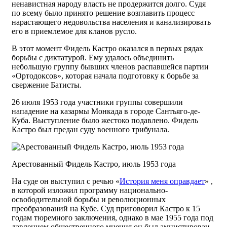
ненавистная народу власть не продержится долго. Судя
по всему было принято решение возглавить процесс
нарастающего недовольства населения и канализировать
его в приемлемое для кланов русло.
В этот момент Фидель Кастро оказался в первых рядах
борьбы с диктатурой. Ему удалось объединить
небольшую группу бывших членов распавшейся партии
«Ортодоксов», которая начала подготовку к борьбе за
свержение Батисты.
26 июля 1953 года участники группы совершили
нападение на казармы Монкада в городе Сантьяго-де-
Куба. Выступление было жестоко подавлено. Фидель
Кастро был предан суду военного трибунала.
Арестованный Фидель Кастро, июль 1953 года
На суде он выступил с речью «
История меня оправдает
» ,
в которой изложил программу национально-
освободительной борьбы и революционных
преобразований на Кубе. Суд приговорил Кастро к 15
годам тюремного заключения, однако в мае 1955 года под
давлением общественного мнения он был амнистирован.