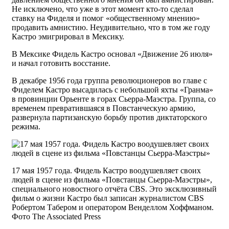
Не исключено, что уже в этот момент кто-то сделал
ставку на Фиделя и помог «общественному мнению»
продавить амнистию. Неудивительно, что в том же году
Кастро эмигрировал в Мексику.
В Мексике Фидель Кастро основал «Движение 26 июля»
и начал готовить восстание.
В декабре 1956 года группа революционеров во главе с
Фиделем Кастро высадилась с небольшой яхты «Гранма»
в провинции Орьенте в горах Сьерра-Маэстра. Группа, со
временем превратившаяся в Повстанческую армию,
развернула партизанскую борьбу против диктаторского
режима.
17 мая 1957 года. Фидель Кастро воодушевляет своих
людей в сцене из фильма «Повстанцы Сьерра-Маэстры»,
специального новостного отчёта CBS. Это эксклюзивный
фильм о жизни Кастро был записан журналистом CBS
Робертом Табером и оператором Венделлом Хоффманом.
Фото The Associated Press