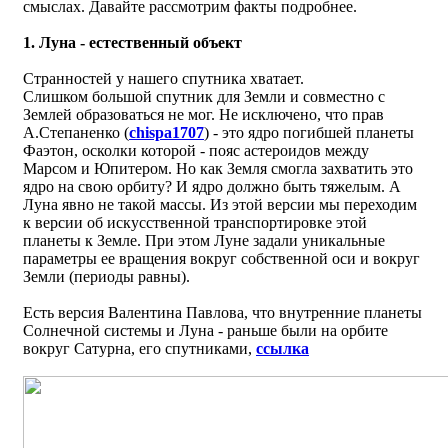
смыслах. Давайте рассмотрим факты подробнее.
1. Луна - естественный объект
Странностей у нашего спутника хватает.
Слишком большой спутник для Земли и совместно с
Землей образоваться не мог. Не исключено, что прав
А.Степаненко (
chispa1707
) - это ядро погибшей планеты
Фаэтон, осколки которой - пояс астероидов между
Марсом и Юпитером. Но как Земля смогла захватить это
ядро на свою орбиту? И ядро должно быть тяжелым. А
Луна явно не такой массы. Из этой версии мы переходим
к версии об искусственной транспортировке этой
планеты к Земле. При этом Луне задали уникальные
параметры ее вращения вокруг собственной оси и вокруг
Земли (периоды равны).
Есть версия Валентина Павлова, что внутренние планеты
Солнечной системы и Луна - раньше были на орбите
вокруг Сатурна, его спутниками,
ссылка