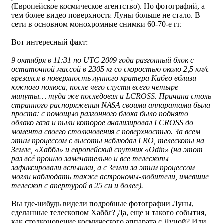
(Европейское космическое агентство). Но фотографий, а
тем более видео поверхности Луны больше не стало. В
сети в основном монохромные снимки 60-70-е гг.
Вот интересный факт:
9 октября в 11:31 по UTC 2009 года разгонный блок с
остаточной массой в 2305 кг со скоростью около 2,5 км/с
врезался в поверхность лунного кратера Кабео вблизи
южного полюса, после чего спустя всего четыре
минуты… туда же последовал и LCROSS. Причина столь
странного распоряжения NASA своими аппаратами была
проста: с помощью разгонного блока было поднято
облако газа и пыли которое анализировал LCROSS до
момента своего столкновения с поверхностью. За всем
этим процессом с высоты наблюдал LRO, телескопы на
Земле, «Хаббл» и европейский спутник «Odin» (на этот
раз всё прошло замечательно и все телескопы
зафиксировали вспышки, а с Земли за этим процессом
могли наблюдать также астрономы-любители, имевшие
телескоп с апертурой в 25 см и более).
Вы где-нибудь видели подробные фотографии Луны,
сделанные телескопом Хаббл? Да, еще и такого события,
как столконовение космического аппарата с Луной? Или