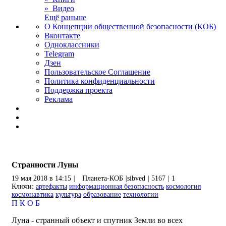
» Видео
Ещё раньше
О Концепции общественной безопасности (КОБ)
Вконтакте
Одноклассники
Telegram
Дзен
Пользовательское Соглашение
Политика конфиденциальности
Поддержка проекта
Реклама
Странности Луны
19 мая 2018 в 14:15
|
Планета-КОБ
|
sibved
|
5167
|
1
Ключи:
артефакты
информационная безопасность
космология
космонавтика
культура
образование
технологии
П
К
О
Б
Луна - странный объект и спутник Земли во всех