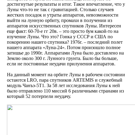
достигнутые результаты и итог. Такое впечатление, что у
Луны что-то не так с гравитацией. Столько случаев
жестких посадок и утраты аппаратов, невозможности
выйти на лунную орбиту, промахи в получении из
аппаратов искусственных спутников Луны. Интересен
еще факт: 60-70-е гг 20в. – это просто бум какой-то на
изучение Луны. Что это? Гонка у СССР и США по
покорению нашего спутника? 1976г. – последний полет
нашего аппарата «Луна-24». Потом произошло полное
затишье до 1990г. Аппаратами Луна было доставлено на
Землю около 300 г. Лунного грунта. Было бы больше,
если не постоянные неудачи прилунения аппаратов.
На данный момент на орбите Луны в рабочем состоянии
остаются LRO, пара спутников ARTEMIS и служебный
модуль Чанъэ-5Т1. За 58 лет исследования Луны к ней
было отправлено 110 миссий 6 различными странами из
который 52 потерпели неудачу.