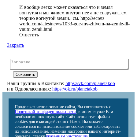
И вообще легко может оказаться что и земля
вогнутая и мы живем внутри нее а не снаружи...см
теорию вогнутой земли.. см. http://secrets-
world.com/latestnews/1033-gde-my-zhivem-na-zemle-ili-
vnutri-zemli.html
Ответить
Закрыть
Наши группы в Вконтакте:
https://vk.com/planetakob
и в Одноклассниках:
https://ok.ru/planetakob
Продолжая использование сайта, Вы соглашаетесь с
Политикой конфиденциальности
, в ином случае Вам
необходимо покинуть сайт. Сайт использует файлы
cookies для взаимодействия с Вами. Вы можете
согласиться на использование cookies или заблокировать
их использование, изменив настройки вашего интернет-
браузера, следуя
указаниям инструкции
.