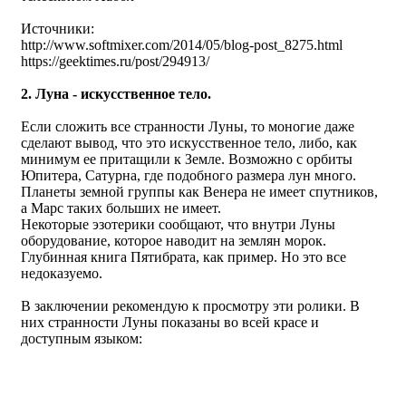
Источники:
http://www.softmixer.com/2014/05/blog-post_8275.html
https://geektimes.ru/post/294913/
2. Луна - искусственное тело.
Если сложить все странности Луны, то моногие даже
сделают вывод, что это искусственное тело, либо, как
минимум ее притащили к Земле. Возможно с орбиты
Юпитера, Сатурна, где подобного размера лун много.
Планеты земной группы как Венера не имеет спутников,
а Марс таких больших не имеет.
Некоторые эзотерики сообщают, что внутри Луны
оборудование, которое наводит на землян морок.
Глубинная книга Пятибрата, как пример. Но это все
недоказуемо.
В заключении рекомендую к просмотру эти ролики. В
них странности Луны показаны во всей красе и
доступным языком: