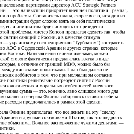
и деловыми партнерами директор ACU Strategic Partners
кций — это наивысший приоритет внешней политики Трампа",
нию проблемы. Составитель плана, скорее всего, исходил из
дминистрации будет сложно взять на себя политические
ае, если инициатива будет исходить от президента
той проблемы, мистер Копсон предлагал сделать так, чтобы
снятии санкций с России, а в качестве стимула
но — украинскому госпредприятию "Турбоатом") контракт на
тво АЭС в Саудовской Аравии и других странах, которые
ем Востоке. Называя вещи своими именами, можно
кой стороне фактически предлагалась взятка в виде
 которые, в отличие от траншей МВФ, можно было бы
" между киевскими политиками. План был далеко не
анских лоббистов в том, что при молчаливом согласии
кие политики решительно потребуют снятия с России
 психологических и моральных особенностей киевского
вученная сумма — это, конечно, явно слишком много для
ько коллеги генерала Флинна собирались оставить себе за
е расходы предполагались в рамках этой сделки.
ала Флинна предполагал, что все деньги на эту "сделку"
 Аравией и другими союзниками Штатов, так что щедрость
полне объяснима. Вольное распоряжение чужими деньгами —
литики.
будут очень активно искать любые документальные