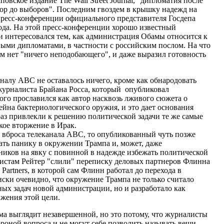
овское издание The Wall Street Journal, "дипломатия после
овор до выборов". Последним гвоздем в крышку надежд на
пресс-конференции официального представителя Госдепа
ода. На этой пресс-конференции хорошо известный
 интересовался тем, как администрация Обамы относится к
ыми дипломатами, в частности с российским послом. На что
том нет "ничего неподобающего", и даже выразил готовность
аналу ABC не оставалось ничего, кроме как обнародовать
журналиста Брайана Росса, который опубликовал
того прославился как автор насквозь лживого сюжета о
йна бактериологического оружия, и это дает основания
раз привлекли к решению политической задачи те же самые
кое вторжение в Ирак.
 вброса телеканала ABC, то опубликованный чуть позже
ать панику в окружении Трампа и, может, даже
ников на явку с повинной в надежде избежать политической
алистам Рейтер "слили" переписку деловых партнеров Флинна
Partners, в которой сам Флинн работал до перехода в
ски очевидно, что окружение Трампа не только считало
ных задач новой администрации, но и разработало как
жения этой цели.
ема выглядит незавершенной, но это потому, что журналисты
роной вопроса и не могут себе позволить называть вещи