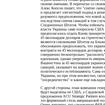
своими именами. В переписке со своим
Алекс Копсон пишет, что "снятие сан
и предлагает элегантный подход к реше
разумного предположения, что новой а
последствия снятия санкций в том случ
Соединенных Штатов. Чтобы избежать э
власти Украины сами попросили США о 
предполагалось отдать Киеву (конкрет
45 миллиардов долларов на строительс
являются союзниками Штатов на Ближн
обоснованно предположить, что украинс
контракта на 45 миллиардов долларов,
совершенно бесконтрольно "распилить
идеальным, однако уверенность америк
Вашингтона за 45 миллиардов украинс
санкций, указывает на хорошее знание
политического истеблишмента. Сама оз
Украины, но при этом неизвестно, скол
"посредничество" и какие еще накладны
С другой стороны, план компании генер
будут выделены не США, а Саудовской
предложения ACU Strategic Partners в
это фирменный стиль американской по
Очень вероятно, что следователи ФБР 