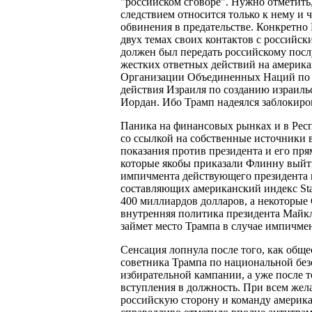
"российском сговоре". Нужно отметить,
следствием относится только к нему и 
обвинения в предательстве. Конкретно
двух темах своих контактов с российс
должен был передать российскому посл
жестких ответных действий на америка
Организации Объединенных Наций по 
действия Израиля по созданию израиль
Иордан. Ибо Трамп надеялся заблокиро
Паника на финансовых рынках и в Респ
со ссылкой на собственные источники в
показания против президента и его пр
которые якобы приказали Флинну выйти
импичмента действующего президента п
составляющих американский индекс Stan
400 миллиардов долларов, а некоторые
внутренняя политика президента Майк
займет место Трампа в случае импичмен
Сенсация лопнула после того, как обще
советника Трампа по национальной без
избирательной кампании, а уже после то
вступления в должность. При всем жел
российскую сторону и команду америка