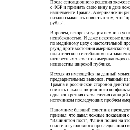
После сенсационного решения экс-сове
с ФБР и признать свою вину в даче л
импичменте Трампа. Американский рын
начали смаковать новость о том, что 
рубль".
Впрочем, вскоре ситуация немного усп
неизбежностью. И даже некоторые вли
по медийному цеху с настоятельной про
раунд противостояния американского п
политического истеблишмента закончил
интересных элементов американо-росси
неизвестны широкой публике.
Исходя из имеющейся на данный момен
предварительных выводов, главный из 
Трампа и российской стороной действи
снизить накал санкционного конфликта
одна конкретная схема снятия санкций с
источником последующих проблем амер
Напомним: бывший советник президен
признал, что давал ложные показания о
"Вашингтон пост", Флинн пошел на это
спасти от уголовного преследования св