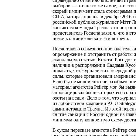
справедливо отметило вполне антитрамп
выборов — это не то же самое, что сг
скорый импичмент стала стенограмма 
США, которая прошла в декабре 2016 г
российской публике журналист Мэтт Ли
контактам команды Трампа с иностранн
представитель Госдепа заявил, что в э
помочь организовывать эти встречи.
После такого серьезного провала телек
опровержение и отстранить от работы 
скандальную статью. Кстати, Росс до э
наличии в распоряжении Саддама Хуссе
полагать, что журналиста в очередной 
силы, которые организовали американс
Если бы не молниеносное разоблачение
материал агентства Рейтер мог бы вызв
спровоцировал бы некоторых его сорат
охоты на ведьм. Дело в том, что журн
из лоббистской компании ACU Strategic 
администрацию Трампа. Из этой перепи
снятие санкций с России одной из глав
минимум одну конкретную схему дости
В сухом пересказе агентства Рейтер сх
ограничиваются только формальной сто