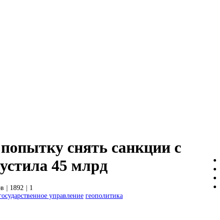
 попытку снять санкции с
устила 45 млрд
ов
|
1892
|
1
государственное управление
геополитика