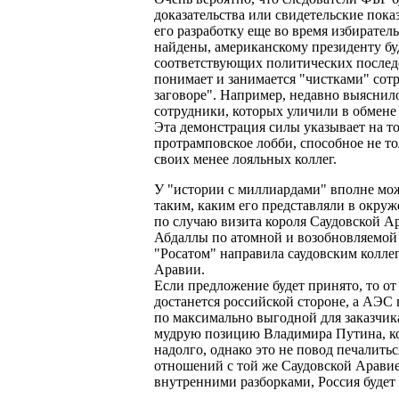
доказательства или свидетельские показ
его разработку еще во время избиратель
найдены, американскому президенту бу
соответствующих политических послед
понимает и занимается "чистками" сот
заговоре". Например, недавно выяснил
сотрудники, которых уличили в обмен
Эта демонстрация силы указывает на то
протрамповское лобби, способное не т
своих менее лояльных коллег.
У "истории с миллиардами" вполне може
таким, каким его представляли в окруж
по случаю визита короля Саудовской 
Абдаллы по атомной и возобновляемой 
"Росатом" направила саудовским колле
Аравии.
Если предложение будет принято, то от
достанется российской стороне, а АЭС 
по максимально выгодной для заказчик
мудрую позицию Владимира Путина, ко
надолго, однако это не повод печалить
отношений с той же Саудовской Арави
внутренними разборками, Россия будет 