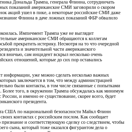
тника Дональда Трампа, генерала Флинна, сотрудничать
ожных показаний американские СМИ заговорили о скором
ок акций ушел в пике, а некоторые российские СМИ даже
"признание Флинна в даче ложных показаний ФБР обвалило
окоилась. Импичмент Трампа уже не выглядит
ятельные американские СМИ обращаются к коллегам
сьбой прекратить истерику. Несмотря на то что очередной
резидента и значительной части американского
ся вничью, сам инцидент вскрыл несколько очень
йских отношений, которые до сих пор оставались
т информации, уже можно сделать несколько важных
которых заключается в том, что между администрацией
тельно были контакты, в том числе связанные с попытками
. Более того, в окружении Трампа обсуждалась как минимум
 России, и именно ее существование, скорее всего, будет
иканского президента.
та США по национальной безопасности Майкл Флинн
 своих контактах с российским послом. Как сообщает
 признание и соответствующую сделку со следствием, чтобы
оего сына, который тоже оказался фигурантом дела о