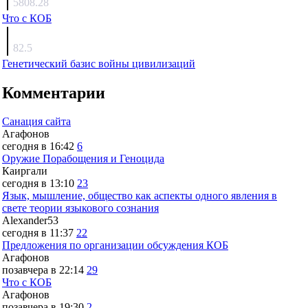
5808.28
Что с КОБ
surov
82.5
Генетический базис войны цивилизаций
Комментарии
Санация сайта
Агафонов
сегодня в 16:42
6
Оружие Порабощения и Геноцида
Каиргали
сегодня в 13:10
23
Язык, мышление, общество как аспекты одного явления в
свете теории языкового сознания
Alexander53
сегодня в 11:37
22
Предложения по организации обсуждения КОБ
Агафонов
позавчера в 22:14
29
Что с КОБ
Агафонов
позавчера в 19:30
2