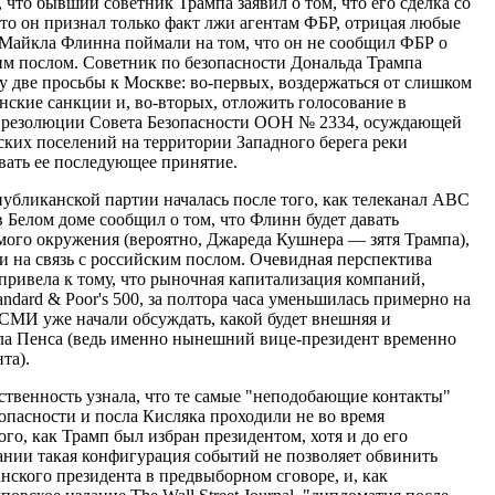
 что бывший советник Трампа заявил о том, что его сделка со
что он признал только факт лжи агентам ФБР, отрицая любые
 Майкла Флинна поймали на том, что он не сообщил ФБР о
ким послом. Советник по безопасности Дональда Трампа
у две просьбы к Москве: во-первых, воздержаться от слишком
нские санкции и, во-вторых, отложить голосование в
резолюции Совета Безопасности ООН № 2334, осуждающей
ских поселений на территории Западного берега реки
вать ее последующее принятие.
убликанской партии началась после того, как телеканал ABC
 Белом доме сообщил о том, что Флинн будет давать
ямого окружения (вероятно, Джареда Кушнера — зятя Трампа),
 на связь с российским послом. Очевидная перспектива
ривела к тому, что рыночная капитализация компаний,
dard & Poor's 500, за полтора часа уменьшилась примерно на
 СМИ уже начали обсуждать, какой будет внешняя и
ла Пенса (ведь именно нынешний вице-президент временно
та).
ственность узнала, что те самые "неподобающие контакты"
опасности и посла Кисляка проходили не во время
го, как Трамп был избран президентом, хотя и до его
ании такая конфигурация событий не позволяет обвинить
нского президента в предвыборном сговоре, и, как