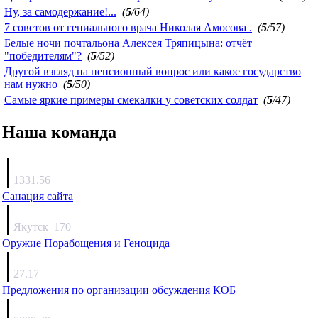
Ну, за самодержание!...
(
5
/64)
7 советов от гениального врача Николая Амосова .
(
5
/57)
Белые ночи почтальона Алексея Тряпицына: отчёт
"победителям"?
(
5
/52)
Другой взгляд на пенсионный вопрос или какое государство
нам нужно
(
5
/50)
Самые яркие примеры смекалки у советских солдат
(
5
/47)
Наша команда
Агафонов
1331.56
Санация сайта
Каиргали
Якутск
|
170
Оружие Порабощения и Геноцида
Михаил Михайлович
27.17
Предложения по организации обсуждения КОБ
Люкин