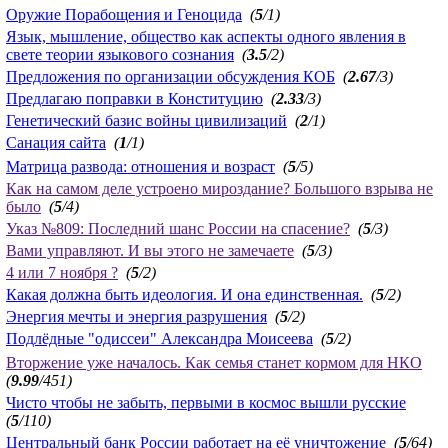
Оружие Порабощения и Геноцида
(
5
/1)
Язык, мышление, общество как аспекты одного явления в
свете теории языкового сознания
(
3.5
/2)
Предложения по организации обсуждения КОБ
(
2.67
/3)
Предлагаю поправки в Конституцию
(
2.33
/3)
Генетический базис войны цивилизаций
(
2
/1)
Санация сайта
(
1
/1)
Матрица развода: отношения и возраст
(
5
/5)
Как на самом деле устроено мироздание? Большого взрыва не
было
(
5
/4)
Указ №809: Последний шанс России на спасение?
(
5
/3)
Вами управляют. И вы этого не замечаете
(
5
/3)
4 или 7 ноября ?
(
5
/2)
Какая должна быть идеология. И она единственная.
(
5
/2)
Энергия мечты и энергия разрушения
(
5
/2)
Подлёдные "одиссеи" Александра Моисеева
(
5
/2)
Вторжение уже началось. Как семья станет кормом для НКО
(
9.99
/451)
Чисто чтобы не забыть, первыми в космос вышли русские
(
5
/110)
Центральный банк России работает на её уничтожение
(
5
/64)