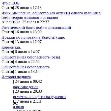
Что с КОБ
Статья
|
28 июля в 17:18
Язык, мышление, общество как аспекты одного явления в
свете теории языкового сознания
Аналитика
|
25 июля в 22:37
Генетический базис войны цивилизаций
Статья
|
16 июля в 13:00
Предлагаю поправки в Конституцию
Статья
|
13 июля в 12:07
Корень зла.
Статья
|
6 июля в 14:07
Общественная безопасность (база)
Статья
|
4 июля в 22:52
Общественная безопасность
Статья
|
1 июля в 13:14
История подвига
Статья
|
24 июня в 09:42
Тупик караганодонов
Статья
|
23 июня в 20:33
Энергия мечты и энергия разрушения
Статья
|
17 июня в 21:11
Опрос
Семья и воля