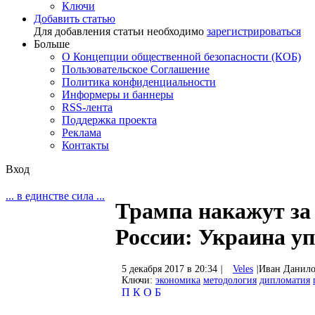
Ключи
Добавить статью
Для добавления статьи необходимо
зарегистрироваться
Больше
О Концепции общественной безопасности (КОБ)
Пользовательское Соглашение
Политика конфиденциальности
Информеры и баннеры
RSS-лента
Поддержка проекта
Реклама
Контакты
Вход
... в единстве сила ...
Трампа накажут за
России: Украина уп
5 декабря 2017 в 20:34
|
Veles
|
Иван Данил
Ключи:
экономика
методология
дипломатия
П
К
О
Б