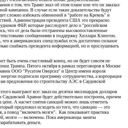
ания о том, что Трамп знал об этом плане или что он заказал
ной кампании. В случае если такие доказательства будут
дет сложно избежать обвинений в "работе на Кремль" и
ствий. Администрация президента США это прекрасно
рудников ФБР, которые расследуют дело о "российском
ось, что от дела были отстранены высокопоставленные
е текстовыми сообщениями в поддержку Хиллари Клинтон.
, что в американских спецслужбах есть достаточно сильное
олько снабжать президента информацией, но и прослушивать
т быть очень счастливый конец, но он будет совсем не
ении Трампа. Пятого октября в рамках переговоров в Москве
Аравии ООО "Русатом Оверсиз" и Центр имени короля
энергии подписали программу сотрудничества, а корпорация
гам предложения по строительству АЭС в Саудовской
 этого выиграют все: заказ на десятки миллиардов долларов
в Саудовской Аравии будет действительно построена, причем
а цене. А насчет снятия санкций можно лишь отметить
торый предложил исходить из того, что санкции — это
ся, а повод "включить мозги". Как показывает практика
ей, мозги — включены. Пока американцы заняты
зарабатывать деньги.