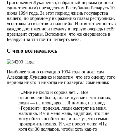
Григорьевич Лукашенко, избранный первым (и пока
единственным) президентом Республики Беларусь 10
июля 1994 года. За этот период жизнь государства
нашего, по образному выражению главы республики,
«состояла из взлётов и падений». И ответственность за
каждое достижение и неудачу в первую очередь несёт
президент страны. Вспомним, что же свершилось в
Беларуси за эти почти четверть века.
С чего всё началось
Наиболее точно ситуацию 1994 года описал сам
Александр Лукашенко и заметим, что его оценку того
периода никто и никогда не подвергал сомнениям:
«..Мне не было и сорока лет… Всё
остановлено было, полки пустые в магазинах,
люди — на площадях… Я помню, на завод
«Горизонт» приехал, люди смотрят на меня,
мальчика. Им и меня жаль, видят же, что я не
могу объять необъятное, и плачут, что семью
прокормить нельзя. И уже просят меня: «Ну,
хотя бы 30 долларов, чтобы хоть как-то