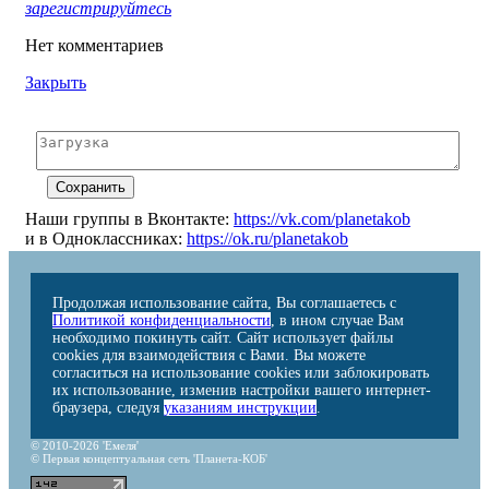
зарегистрируйтесь
Нет комментариев
Закрыть
Наши группы в Вконтакте:
https://vk.com/planetakob
и в Одноклассниках:
https://ok.ru/planetakob
Продолжая использование сайта, Вы соглашаетесь с
Политикой конфиденциальности
, в ином случае Вам
необходимо покинуть сайт. Сайт использует файлы
cookies для взаимодействия с Вами. Вы можете
согласиться на использование cookies или заблокировать
их использование, изменив настройки вашего интернет-
браузера, следуя
указаниям инструкции
.
© 2010-2026 'Емеля'
© Первая концептуальная сеть 'Планета-КОБ'