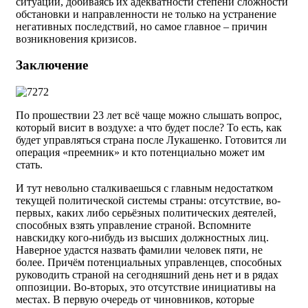
ситуаций, добиваясь их адекватности степени сложности
обстановки и направленности не только на устранение
негативных последствий, но самое главное – причин
возникновения кризисов.
Заключение
По прошествии 23 лет всё чаще можно слышать вопрос,
который висит в воздухе: а что будет после? То есть, как
будет управляться страна после Лукашенко. Готовится ли
операция «преемник» и кто потенциально может им
стать.
И тут невольно сталкиваешься с главным недостатком
текущей политической системы страны: отсутствие, во-
первых, каких либо серьёзных политических деятелей,
способных взять управление страной. Вспомните
навскидку кого-нибудь из высших должностных лиц.
Наверное удастся назвать фамилии человек пяти, не
более. Причём потенциальных управленцев, способных
руководить страной на сегодняшний день нет и в рядах
оппозиции. Во-вторых, это отсутствие инициативы на
местах. В первую очередь от чиновников, которые