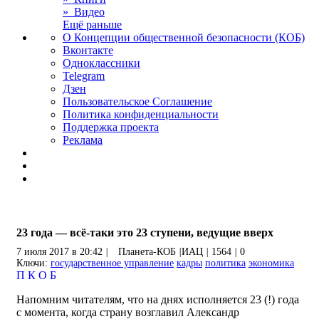
» Видео
Ещё раньше
О Концепции общественной безопасности (КОБ)
Вконтакте
Одноклассники
Telegram
Дзен
Пользовательское Соглашение
Политика конфиденциальности
Поддержка проекта
Реклама
23 года — всё-таки это 23 ступени, ведущие вверх
7 июля 2017 в 20:42
|
Планета-КОБ
|
ИАЦ
|
1564
|
0
Ключи:
государственное управление
кадры
политика
экономика
П
К
О
Б
Напомним читателям, что на днях исполняется 23 (!) года
с момента, когда страну возглавил Александр