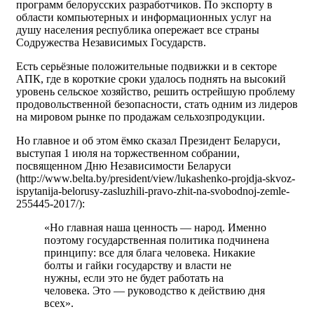
программ белорусских разработчиков. По экспорту в
области компьютерных и информационных услуг на
душу населения республика опережает все страны
Содружества Независимых Государств.
Есть серьёзные положительные подвижки и в секторе
АПК, где в короткие сроки удалось поднять на высокий
уровень сельское хозяйство, решить острейшую проблему
продовольственной безопасности, стать одним из лидеров
на мировом рынке по продажам сельхозпродукции.
Но главное и об этом ёмко сказал Президент Беларуси,
выступая 1 июля на торжественном собрании,
посвященном Дню Независимости Беларуси
(http://www.belta.by/president/view/lukashenko-projdja-skvoz-
ispytanija-belorusy-zasluzhili-pravo-zhit-na-svobodnoj-zemle-
255445-2017/):
«Но главная наша ценность — народ. Именно
поэтому государственная политика подчинена
принципу: все для блага человека. Никакие
болты и гайки государству и власти не
нужны, если это не будет работать на
человека. Это — руководство к действию дня
всех».